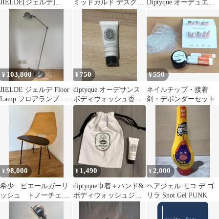
JIELDE[ジェルデ]
ミッドガルド デスクラ
Diptyque オーデュエル
Ceiling Lamp
ンプ ライト 照明 lamp
オードトワレ7.5ml＋α
Augustin(S) (White
ビンテージ インダスト
JD160) [シーリングラン
リアル/バウハウス ドイ
プ オーガスティン ホワ
ツ GRAS/ジェルデ
イト 天井 ライト 照明]
103,800
750
550
¥
¥
¥
JIELDE ジェルデ Floor
diptyque オーデサンス
ネイルチップ・接着
Lamp フロアランプ ス
ボディウォッシュ香水
剤・デボンダーセット
タンドライト
セット試供品
98,000
1,490
2,000
¥
¥
¥
希少 ピエールガーリ
diptyque巾着＋ハンド&
ヘアジェル モコ デ ゴ
ッシュ トノーチェ
ボディウォッシュジェ
リラ Snot Gel PUNK
ア ヴィンテージ プ
ルオーデサンス10ml
ライウッド