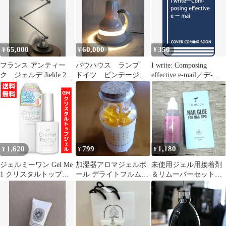
65,000
60,000
350
¥
¥
¥
フランス アンティー
バウハウス ランプ
I write: Composing
ク ジェルデ Jielde 2ア
ドイツ ビンテージ
effective e-mail／デ-
ーム ランプ
GRAS カイザーイデ
ル・フラ-、ティモ
ル ジェルデ
シ-・キジェル
1,620
799
1,180
¥
¥
¥
ジェルミーワン Gel Me
加湿器アロマジェルボ
未使用ジェル用接着剤
1 クリスタルトップジ
ール デライトフルムス
＆リムーバーセット
ェル コスメデボーテ
ク
（TOMICCA / UR
SUGAR）