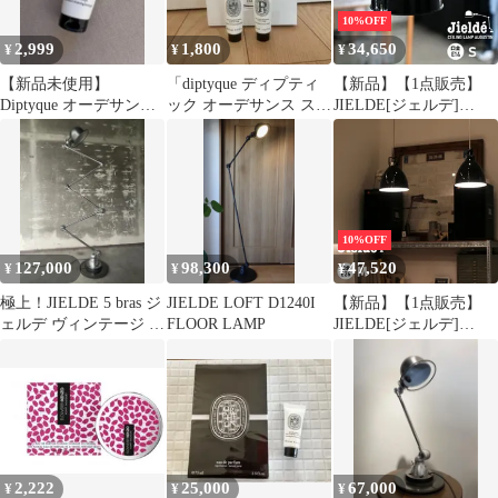
10%OFF
2,999
1,800
34,650
¥
¥
¥
【新品未使用】
「diptyque ディプティ
【新品】【1点販売】
Diptyque オーデサン
ック オーデサンス スク
JIELDE[ジェルデ]
ス ハンドウォッシュ
ラブ ノベルティ 10ml
Ceiling Lamp
50ml
Augustin(S) (Black
JD160) [シーリングラン
プ オーガスティン ブラ
ック 天井 ライト 照明]
10%OFF
127,000
98,300
47,520
¥
¥
¥
極上！JIELDE 5 bras ジ
JIELDE LOFT D1240I
【新品】【1点販売】
ェルデ ヴィンテージ フ
FLOOR LAMP
JIELDE[ジェルデ]
ランス アンティーク
Ceiling Lamp
Augustin(M) (Black
JD240) [シーリングラン
プ オーガスティン ブラ
ック 天井 ライト 照明]
2,222
25,000
67,000
¥
¥
¥