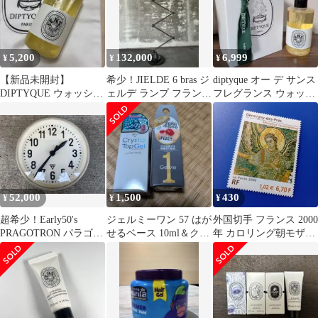
デ
5,200
132,000
6,999
¥
¥
¥
【新品未開封】
希少！JIELDE 6 bras ジ
diptyque オー デ サンス
DIPTYQUE ウォッシュ
ェルデ ランプ フランス
フレグランス ウォッシ
ジェル 200ml 専用袋
アンティーク
ュ ジェル 200ml
付き
52,000
1,500
430
¥
¥
¥
超希少！Early50's
ジェルミーワン 57 はが
外国切手 フランス 2000
PRAGOTRON パラゴト
せるベース 10ml＆クリ
年 カロリング朝モザイ
ロン 時計 ジェルデ
スタルトップジェル
ク 天使 モザイク画 1種