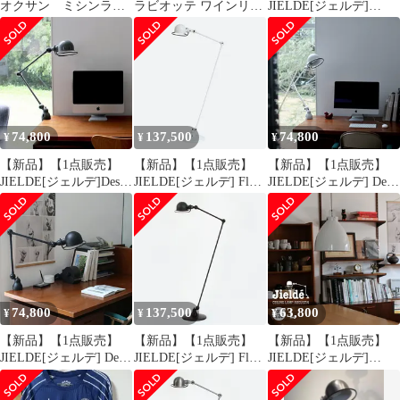
オクサン ミシンラン
ラビオッテ ワインリッ
JIELDE[ジェルデ]
プ 奥野電器産業 イ
プマットティント アミ
FLOOR LAMP AICLER
ンダストリアル
ュレットミスト たまご
CURVE(WHITE
保湿ジェル モンデリン
JDAC833)
グL
74,800
137,500
74,800
¥
¥
¥
【新品】【1点販売】
【新品】【1点販売】
【新品】【1点販売】
JIELDE[ジェルデ]Desk
JIELDE[ジェルデ] Floor
JIELDE[ジェルデ] Desk
Lamp Clamp (Grey
Lamp (White JD1240)
Lamp Clamp (White
JD4040)[デスクランプ
[フロアランプ ホワイ
JD4040) [デスクランプ
クランプ式 グレー 卓上
ト スタンドライト 照
クランプ式 ホワイト 卓
ライト 照明]
明]
上ライト 照明]
74,800
137,500
63,800
¥
¥
¥
【新品】【1点販売】
【新品】【1点販売】
【新品】【1点販売】
JIELDE[ジェルデ] Desk
JIELDE[ジェルデ] Floor
JIELDE[ジェルデ]
Lamp Clamp (Black
Lamp (Black JD1240)
Ceiling Lamp
JD4040) [デスクランプ
[フロアランプ ブラッ
Augustin(L) (White