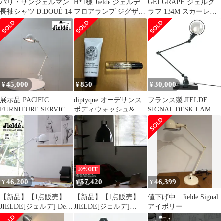
パリ・サンジェルマン
H*1様 Jielde ジェルデ
GELGRAPH ジェルグ
長袖シャツ D.DOUÉ 14
フロアランプ ジグザグ
ラフ 134M スカーレッ
JD9406 フランス
ト 5g
45,000
850
30,000
¥
¥
¥
展示品 PACIFIC
diptyque オーデサンス
フランス製 JIELDE
FURNITURE SERVICE
ボディウォッシュ&オ
SIGNAL DESK LAMP
PFS パシフィック・フ
ルフェオン 香水セット
デスクランプ 名作
ァニチャー・サービス
試供品
JIELDE ジェルデ 4040
デスクランプ/デスクラ
イト 7万
10%OFF
46,200
57,420
46,399
¥
¥
¥
【新品】【1点販売】
【新品】【1点販売】
値下げ中 Jielde Signal
JIELDE[ジェルデ] Desk
JIELDE[ジェルデ]
アイボリー
Lamp Signal (White
Ceiling Lamp