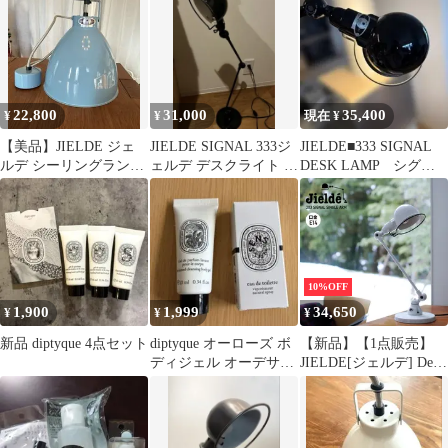
22,800
31,000
35,400
¥
¥
現在 ¥
【美品】JIELDE ジェ
JIELDE SIGNAL 333ジ
JIELDE■333 SIGNAL
ルデ シーリングランプ
ェルデ デスクライト フ
DESK LAMP シグナ
オーガスティン Mサイ
ランス製 ライト
ルデスクランプ
ズ
10%OFF
1,900
1,999
34,650
¥
¥
¥
新品 diptyque 4点セット
diptyque オーローズ ボ
【新品】【1点販売】
ディジェル オーデサン
JIELDE[ジェルデ] Desk
ス 香水
Lamp Signal Single Arm
(White JD303 [デスクラ
ンプ シグナル シングル
アーム ホワイト 卓上ラ