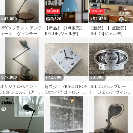
テルブルー 天井 ライト
照明]
10%OFF
10%OFF
42,000
47,520
57,420
¥
¥
¥
1950's フランス アンテ
【新品】【1点販売】
【新品】【1点販売】
ィーク ヴィンテージ
JIELDE[ジェルデ]
JIELDE[ジェルデ]
インダストリアル ラ
Ceiling Lamp
Ceiling Lamp
ンプ
Augustin(M) (PastelBlue
Augustin(L) (PastelBlue
JD240) [シーリングラン
JD360) [シーリングラン
プ オーガスティン パス
プ オーガスティン パス
テルブルー 天井 ライト
テルブルー 天井 ライト
照明]
照明]
77,000
42,000
3,000
¥
¥
¥
オリジナルペイント
超希少！ PRAGOTRON
JIELDE Plate プレー
Jielde ジェルデ 2アーム
30cm パラゴトロン ア
ト ジェルデ ヴィンテ
ランプアンティーク
ンティーク
ージ ランプ フランス