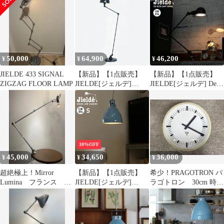
JD333) [デスクランプ
Augustin(L) (Black
シグナル ホワイト 卓上
JD360) [シーリングラン
ライト 照明]
プ オーガスティン ブラ
ック 天井 ライト 照明]
50,000
64,900
46,200
¥
¥
¥
JIELDE 433 SIGNAL
【新品】【1点販売】
【新品】【1点販売】
ZIGZAG FLOOR LAMP
JIELDE[ジェルデ]
JIELDE[ジェルデ] Desk
FLOOR LAMP AICLER
Lamp Signal (Black
CURVE(GRANTIE
JD333) [デスクランプ
GREY JDAC833)
シグナル ブラック 卓上
ライト 照明]
10%OFF
45,000
34,650
36,000
¥
¥
¥
超絶極上！Mirror
【新品】【1点販売】
希少！PRAGOTRON パ
Lumina フランス
JIELDE[ジェルデ]
ラゴトロン 30cm 時計
アトリエランプ アン
Ceiling Lamp
インダストリアル 北欧
ティーク
Augustin(S) (PastelBlue
JD160) [シーリングラン
プ オーガスティン パス