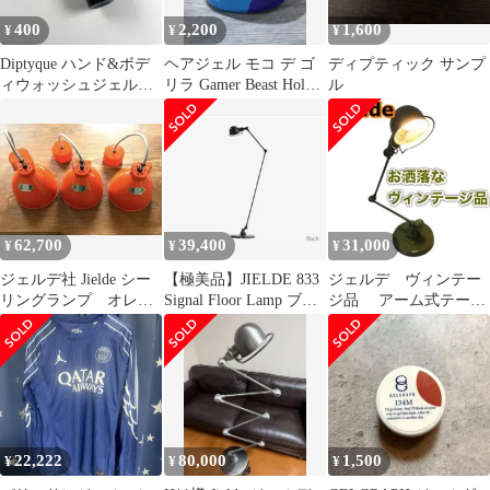
400
2,200
1,600
¥
¥
¥
Diptyque ハンド&ボデ
ヘアジェル モコ デ ゴ
ディプティック サンプ
ィウォッシュジェルオ
リラ Gamer Beast Hold
ル
ー デ サンス
ヘアジェル
62,700
39,400
31,000
¥
¥
¥
ジェルデ社 Jielde シー
【極美品】JIELDE 833
ジェルデ ヴィンテー
リングランプ オレン
Signal Floor Lamp ブラ
ジ品 アーム式テーブ
ジS 3台セット
ック
ルライト グリーン
22,222
80,000
1,500
¥
¥
¥