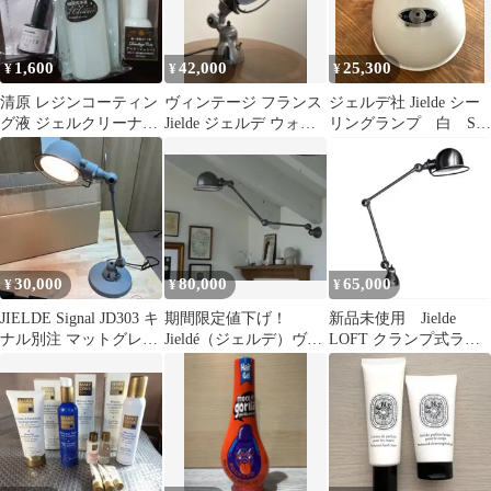
イト 照明]
1,600
42,000
25,300
¥
¥
¥
清原 レジンコーティン
ヴィンテージ フランス
ジェルデ社 Jielde シー
グ液 ジェルクリーナー
Jielde ジェルデ ウォー
リングランプ 白 S
デコラージュコート
ルランプ デスクラン
パシフィックファニチ
まとめ売り
プ
ャー 2
30,000
80,000
65,000
¥
¥
¥
JIELDE Signal JD303 キ
期間限定値下げ！
新品未使用 Jielde
ナル別注 マットグレー
Jieldé（ジェルデ）ヴィ
LOFT クランプ式ライ
デスクランプ
ンテージ（初期グリー
ト PFS購入 フランス製
ンプレート）