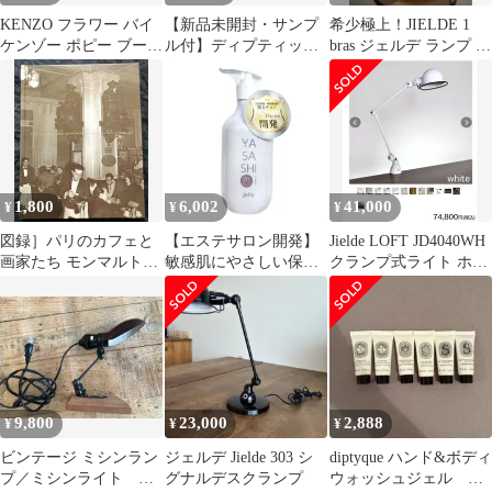
KENZO フラワー バイ
【新品未開封・サンプ
希少極上！JIELDE 1
ケンゾー ポピー ブーケ
ル付】ディプティック
bras ジェルデ ランプ フ
クッション
オルフェオンオードパ
ランス アンティーク
ルファム75ml
1,800
6,002
41,000
¥
¥
¥
図録］パリのカフェと
【エステサロン開発】
Jielde LOFT JD4040WH
画家たち モンマルトル
敏感肌にやさしい保湿
クランプ式ライト ホワ
モンパルナス サンジェ
ジェルやさしみジェリ
イト【工具付属】
ル=マン..
ー全身顔VIOボディポ
ンプ脱毛後ケア低刺激
抑毛ジェル子供デリケ
9,800
23,000
2,888
¥
¥
¥
ビンテージ ミシンラン
ジェルデ Jielde 303 シ
diptyque ハンド&ボディ
プ／ミシンライト ア
グナルデスクランプ
ウォッシュジェル ク