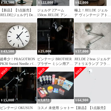
38,500
122,000
62,000
¥
¥
¥
【新品】【1点販売】
ジェルデ 2アーム
極上！JIELDE ジェル
JIELDE[ジェルデ] Desk
150cm JIELDE アンテ
デ ヴィンテージ アトリ
Lamp Signal Single Arm
ィーク フランス
エランプ フランスアン
(Black JD303) [デスクラ
ティーク
ンプ シグナル シングル
アーム ブラック 卓上ラ
イト 照明]
43,500
25,000
57,000
¥
¥
¥
超希少！PRAGOTRON
ビンテージ BROTHER
JIELDE 2 bras ジェルデ
PK30 Sword Needle パラ
ブラザー ミシン用アー
アトリエランプ フラン
ゴトロン
ムランプ インダスト
ス アンティーク
リアル
15,000
3,072
64,900
¥
¥
¥
ビンテージ OKUSUN
コスメ 未使用 シャトー
【新品】【1点販売】