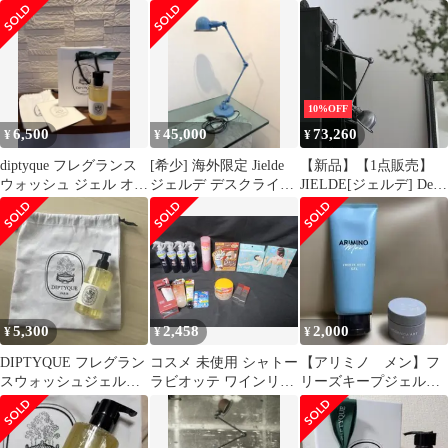
ンティーク レトロ イン
リーム ウォッシュ
ダストリアル
サンプル
10%OFF
6,500
45,000
73,260
¥
¥
¥
diptyque フレグランス
[希少] 海外限定 Jielde
【新品】【1点販売】
ウォッシュ ジェル オー
ジェルデ デスクライト
JIELDE[ジェルデ] Desk
デ サンス
水色
Lamp Clamp
(BrushedSteel JD4040)
[デスクランプ クラン
プ式 ブラッシュドスチ
ール 卓上ライト 照明]
5,300
2,458
2,000
¥
¥
¥
DIPTYQUE フレグラン
コスメ 未使用 シャトー
【アリミノ メン】フ
スウォッシュジェル
ラビオッテ ワインリッ
リーズキープジェル☆
オーデサンス 200ml
プマットティント アミ
モデニカアートワック
ュレットミスト モレモ
スセット
たまご保湿ジェル モン