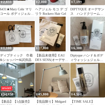
2,833
2,000
7,199
¥
¥
¥
6431★Mary Cohr マリ
ヘアジェル モコ デ ゴ
DIPTYQUE オーデサン
コール ボディジェル美
リラ Rockero Hair Gel
ス ハンドクリーム
容液セット＋おまけ
ウォッシュジェル
1,100
17,000
6,300
¥
¥
¥
ディプティック 巾着
【新品未使用】EAU
Diptyque ハンド＆ボデ
&ショッパー&試供品
DES SENS(オーデサン
ィウォッシュジェル
ス)50mL ディプティッ
オーデサンス
ク
10%OFF
34,650
45,800
4,500
¥
¥
¥
【新品】【1点販売】
【現品限り】Midgard
【TIME SALE】