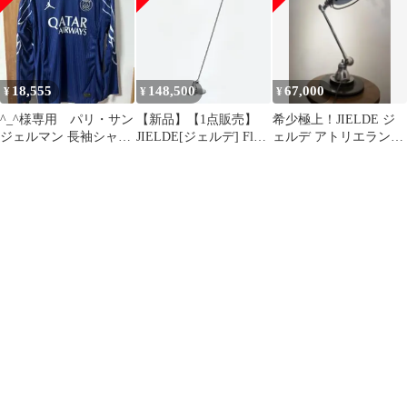
クランプ式 ブラック 卓
ク スタンドライト 照
JD360) [シーリングラン
上ライト 照明]
明]
プ オーガスティン ホワ
イト 天井 ライト 照明]
18,555
148,500
67,000
¥
¥
¥
^_^様専用 パリ・サン
【新品】【1点販売】
希少極上！JIELDE ジ
ジェルマン 長袖シャツ
JIELDE[ジェルデ] Floor
ェルデ アトリエランプ
D.DOUÉ 14
Lamp (brushed steel
フランス アンティーク
JD1240) [フロアランプ
ブラック スタンドライ
ト 照明]