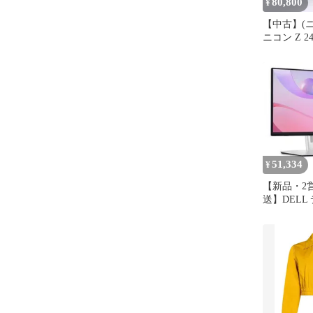
80,800
¥
【中古】(ニコ
ニコン Z 24-
VR
51,334
¥
【新品・2
送】DELL 
24.0型 
ルシリーズ
ー(良品先
証付き) 液晶 
...