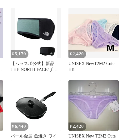
ドパウダー
5,170
2,420
¥
¥
【ムラスポ公式】新品
UNISEX NewT2M2 Cute
頭
THE NORTH FACE/ザ・
HB
ノース・フェイス HB
THM VRSA GRD
ン
NN42370 ヘッドバンド
み
W
6,440
2,420
¥
¥
パール金属 魚焼き ワイ
UNISEX New T2M2 Cute