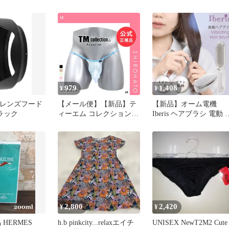
979
1,408
¥
¥
on レンズフード
【メール便】【新品】テ
【新品】オーム電機
ブラック
ィーエム コレクション
Iberis ヘアブラシ 電動 
Powernet Side Strap
皮ケア 振動 毎分6500回
Mountain Bulge ハーフバ
コードレス 携帯 電池式
ック ビキニ HB(M)
単4形1本 マイナスイオ
パウダー配合 折りたた
式 ブラシパーツ 取り外
し可 水洗い可 ミラー付
ホワイト｜HB-TB1178
00-8345
2,800
2,420
¥
¥
 HERMES
h.b pinkcity...relaxエイチ
UNISEX NewT2M2 Cute