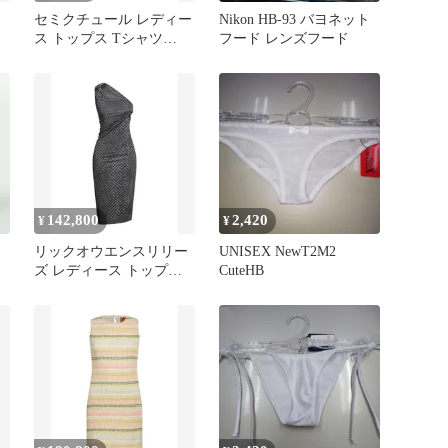
セミクチュール レディー
Nikon HB-93 バヨネット
ス トップス Tシャツ
フード レンズフード
SEMICOUTURE Azure
Blue ブルー
142,800
2,420
¥
¥
リックオウエンスリリー
UNISEX NewT2M2
ズ レディース トップス
CuteHB
ワンピース ワンショルダ
ードレス RICK OWENS
LILIES Black ブラック