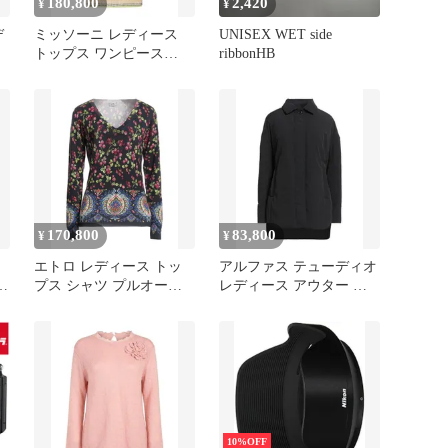
180,800
2,420
¥
¥
デ
ミッソーニ レディース
UNISEX WET side
トップス ワンピース
ribbonHB
MISSONI Light Green グ
リーン
170,800
83,800
¥
¥
エトロ レディース トッ
アルファス テューディオ
ゾ
プス シャツ プルオーバ
レディース アウター ジ
N
ー ETRO Midnight Blue ブ
ャケット・ブルゾン
ルー
ALPHA STUDIO Black ブ
ラック
10%OFF