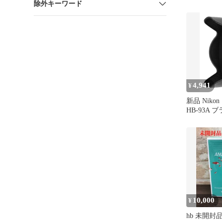
除外キーワード
4,941
¥
新品 Nik
HB-93A 
10,000
¥
hb 未開封品