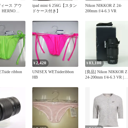
ディース アウ
ipad mini 6 256G【スタン
Nikon NIKKOR Z 24-
 HERNO
ドケース付き】
200mm f/4-6.3 VR
ラック
2,420
83,100
¥
¥
side ribbon
UNISEX WETsideribbon
[良品] Nikon NIKKOR Z
HB
24-200mm f/4-6.3 VR |
Nikon Zマウント