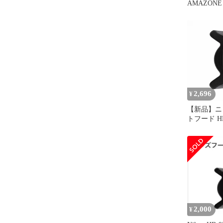
AMAZONE L
2,696
¥
【新品】ニ
トフード H
２ヶ月》
2,000
¥