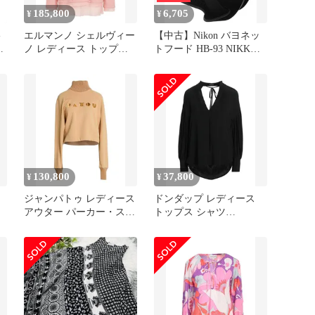
185,800
6,705
¥
¥
-
エルマンノ シェルヴィー
【中古】Nikon バヨネッ
期
ノ レディース トップス
トフード HB-93 NIKKOR
シャツ プルオーバー
Z 24-200mm f/4-6.3 VR用
ERMANNO SCERVINO
Antique Rose
130,800
37,800
¥
¥
ジャンパトゥ レディース
ドンダップ レディース
アウター パーカー・スウ
トップス シャツ
k
ェット PATOU Sand サン
DONDUP Black ブラック
ド