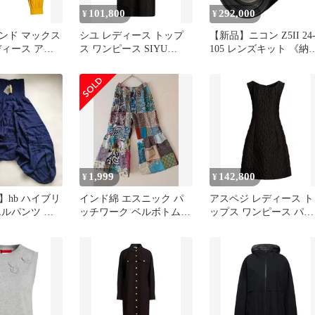
101,800
292,000
¥
¥
ンド マックス
シユ レディース トップ
【新品】ニコン Z5II 24
ディース アウ
ス ワンピース SIYU
105 レンズキット 《納
ケット・ブルゾ
Black ブラック
約１－２週間》
ND MAX
tard マスター
1,999
142,800
¥
¥
】hb ハイブリ
インド綿 エスニック パ
アスペジ レディース ト
エルパンツ シ
ッチワーク ベルボトム
ップス ワンピース パー
ウエスト 新品
ベルフレア フレアパンツ
ティドレス ASPESI Blac
ブラック