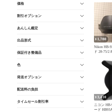
COUTURE 
価格
ト
割引オプション
あんしん鑑定
1,780
¥
出品形式
Nikon HB
ド 28-75/2
保証付き整備品
色
発送オプション
配送料の負担
3,410
¥
タイムセール割引率
ニコン HB-
ード HB93