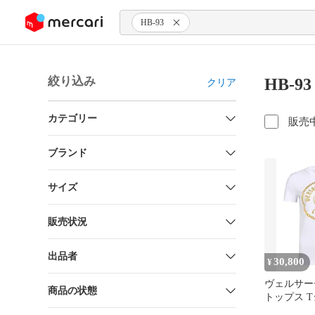
ンツにスキップ
HB-93
絞り込み
HB-9
クリア
カテゴリー
販売
ブランド
サイズ
販売状況
出品者
30,800
¥
ヴェルサー
商品の状態
トップス 
VERSACE 