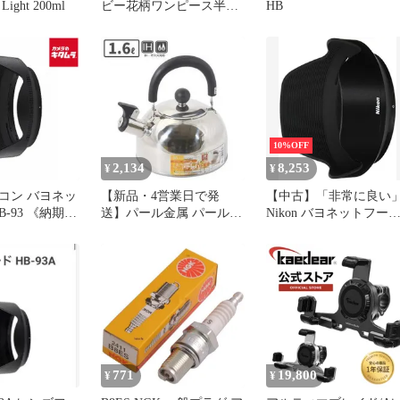
ight 200ml
ビー花柄ワンピース半袖
HB
インドフリー
10%OFF
2,134
8,253
¥
¥
コン バヨネッ
【新品・4営業日で発
【中古】「非常に良い
B-93 《納期約
送】パール金属 パール
Nikon バヨネットフー
HB-9340 ステンレスフエ
HB-93 NIKKOR Z 24-
フキケトル1.6L
200mm f/4-6.3 VR用
771
19,800
¥
¥