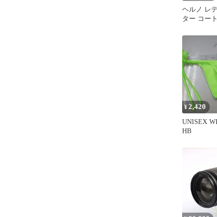
ヘルノ レ
ター コート
Black ブ
2,420
¥
UNISEX WET
HB