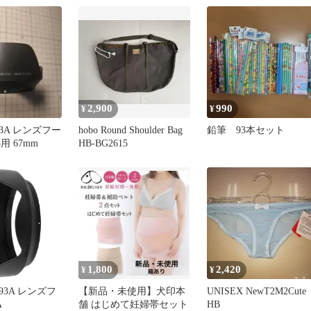
White ホワイ
Black ブラック
White ホワイト
2,900
990
¥
¥
-93A レンズフー
hobo Round Shoulder Bag
鉛筆 93本セット
.8用 67mm
HB-BG2615
1,800
2,420
¥
¥
93A レンズフ
【新品・未使用】犬印本
UNISEX NewT2M2Cute
A
舗 はじめて妊婦帯セット
HB