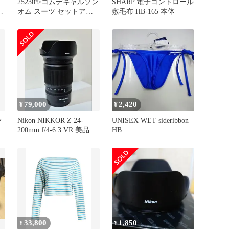
25230✨️コムデギャルソン
SHARP 電子コントロール
オム スーツ セットアッ
敷毛布 HB-165 本体
プ ウール メンズ SS
79,000
2,420
¥
¥
ク
Nikon NIKKOR Z 24-
UNISEX WET sideribbon
200mm f/4-6.3 VR 美品
HB
33,800
1,850
¥
¥