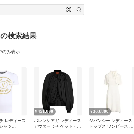
3 の検索結果
中のみ表示
451,800
363,800
¥
¥
チ レディース
バレンシアガ レディース
ジバンシー レディース
Tシャツ
アウター ジャケット・ブ
トップス ワンピース シ
JEANS
ルゾン BALENCIAGA
ルクドレス GIVENCHY