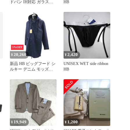
ドパン IH対応 ガラス蓋
HB
付 ふっ素加工 グリルフ
ァン HB-4539pms
93b0803b
5%OFF
20,260
2,420
¥
¥
」
新品 HB ビッグフード シ
UNISEX WET side ribbon
ド
ルキー デニム モッズコ
HB
ート XL エイチビー ロン
グコート デニムジャケッ
ト インディゴ ブルー メ
ンズ 【200227】
19,949
1,200
¥
¥