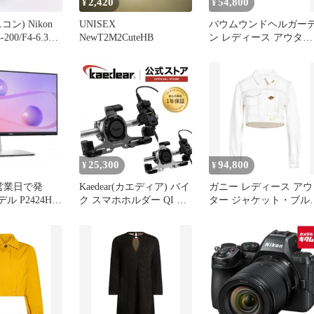
2,420
54,800
¥
¥
ン) Nikon
UNISEX
バウムウンドヘルガー
200/F4-6.3
NewT2M2CuteHB
ン レディース アウター
カーディガン BAUM
UND PFERDGARTEN
Light Gray グレー
25,300
94,800
¥
¥
営業日で発
Kaedear(カエディア) バイ
ガニー レディース アウ
デル P2424HT
ク スマホホルダー QI ワ
ター ジャケット・ブル
プロフェッショナ
イヤレス充電 アルミ 振
ン デニムブルゾン GAN
 タッチモニタ
動吸収 USB電源 携帯ホ
Ivory アイボリー
出しサービス保
ルダー バイク用スマホホ
1920×1080
ルダー アルティマブレイ
ド/Air Mount KDR-
M27PA-HB-S (クランプ/
充電機能/シルバー)