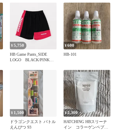
ジャケット JIL SANDER
White ホワイト
5,750
600
¥
¥
HB Game Pants_SIDE
HB-101
LOGO BLACK/PINK
HB26SP02-06
1,500
2,300
¥
¥
ドラゴンクエスト バトル
HATCHING HBスリーナ
えんぴつ 93
イン コラーゲンペプチ