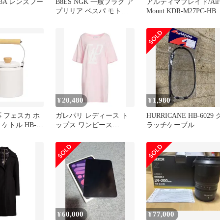
-93A レンズフー
B8ES NGK 一般プラグ ア
アルティマブレイド/Air
プリリア ベスパ モトグ
Mount KDR-M27PC-HB
ッチ
(クランプ)
20,480
1,980
¥
¥
応 フェスカ ホ
ガレパリ レディース ト
HURRICANE HB-6029 
L ケトル HB-
ップス ワンピース
ラッチケーブル
ー パ
GALLE Paris Light Pink
ピンク
60,000
77,000
¥
¥