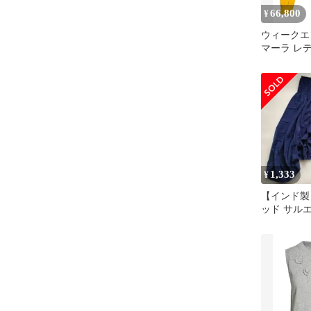
66,800
¥
ウィークエ
マーラ レ
ター ジャ
ン WEEKE
MARA Mus
ド
1,333
¥
【インド製
ッド サル
ャーリング