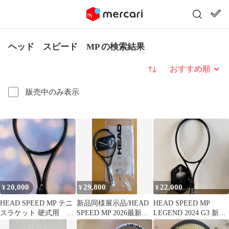
ヘッド スピード MP の検索結果
並び替え
販売中のみ表示
20,000
29,800
22,000
¥
¥
¥
HEAD SPEED MP テニ
新品同様展示品/HEAD
HEAD SPEED MP
スラケット 硬式用
SPEED MP 2026最新モ
LEGEND 2024 G3 新品
2023 legend
デル/G2/国内正規品
未使用