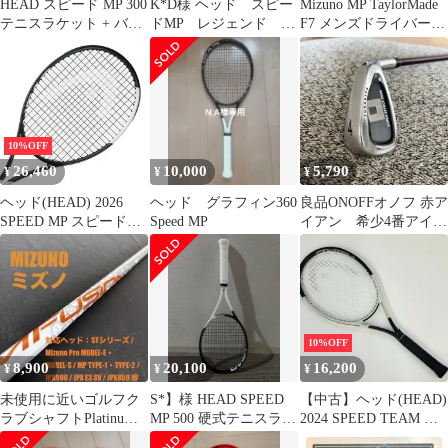
HEAD スピード MP 300
K*D様 ヘッド スピー
Mizuno MP TaylorMade
テニスラケット + バッ
ドMP レジェンド
F7 メンズドライバー 3
グ 出品
2024年 硬式テニスラ
本セット
ケット カバ
10%OFF
26,460
10,000
5,790
¥
¥
¥
ヘッド(HEAD) 2026
ヘッド グラフィン360
良品ONOFFオノフ 赤ア
SPEED MP スピードミ
Speed MP
イアン 希少4番アイア
ッドプラス (300g) 海外
ン単品21.5° 純正カーボ
正規品 硬式テニスラケ
ンR
ット 232026 ブラック×
ホワイト(26y1m)[NC]
(010039814)
10%OFF
8,900
20,100
16,200
¥
¥
¥
未使用に近いゴルフク
S*】様 HEAD SPEED
【中古】ヘッド(HEAD)
ラブシャフトPlatinum
MP 500 硬式テニスラケ
2024 SPEED TEAM ス
MFUSIONミズノD34
ット
ピード チーム (270g) 海