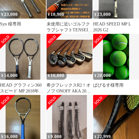
23,000
10,900
23,000
¥
¥
¥
Syn 様専用
未使用に近いゴルフク
HEAD SPEED MP L
ラブシャフトTENSEIテ
2026 G2
ンセイオレンジ
60MIZUNO
14,000
16,000
20,000
¥
¥
¥
HEAD グラフィン360
希少フレックスR2！オ
ぱぴるす様専用
スピード MP 2018年モ
ノフ ONOFF AKA 2016
デル (G3) 中古2本
アイアン 5本カーボン
16,000
9,000
22,999
¥
¥
¥