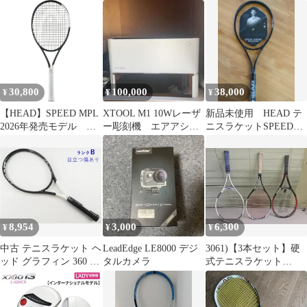
ケット 2本セット
番
レジェンド
30,800
100,000
38,000
¥
¥
¥
【HEAD】SPEED MPL
XTOOL M1 10Wレーザ
新品未使用 HEAD テ
2026年発売モデル
ー彫刻機 エアアシス
ニスラケットSPEED
232036
ト ハニカムパネル
LEGEND MP 2024
8,954
3,000
6,300
¥
¥
¥
中古 テニスラケット ヘ
LeadEdge LE8000 デジ
3061)​【3本セット】硬
ッド グラフィン 360 ス
タルカメラ
式テニスラケット
ピード エス 2018年モデ
Prince・HEAD まとめ
ル (G2) HEAD
売り
GRAPHENE 360 SPEED