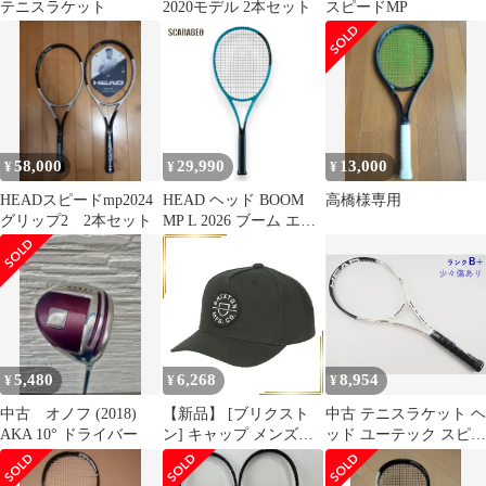
テニスラケット
2020モデル 2本セット
スピードMP
58,000
29,990
13,000
¥
¥
¥
HEADスピードmp2024
HEAD ヘッド BOOM
高橋様専用
グリップ2 2本セット
MP L 2026 ブーム エム
ピー エル 232226 硬式
テニスラケット フレー
ムのみ 275g 中級者 軽
量 232226
5,480
6,268
8,954
¥
¥
¥
中古 オノフ (2018)
【新品】 [ブリクスト
中古 テニスラケット ヘ
AKA 10° ドライバー
ン] キャップ メンズ
ッド ユーテック スピー
CREST C MP SNBK
ド MP 16×19 2009年モ
CAP 帽子 スナップバッ
デル (G2) HEAD