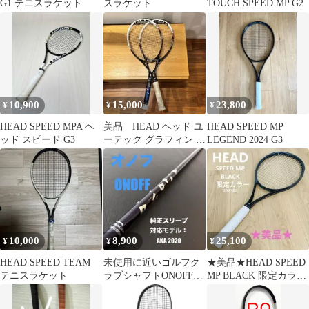
G1 テニスラケット
スラケット
TOUCH SPEED MP G2
10,900
15,000
23,800
¥
¥
¥
HEAD SPEED MPA ヘ
美品 HEAD ヘッド ユ
HEAD SPEED MP
ッド スピード G3
ーテック グラフィン ス
LEGEND 2024 G3
ピード エス G0 285g
10,000
8,900
25,100
¥
¥
¥
HEAD SPEED TEAM
未使用に近いゴルフク
★美品★HEAD SPEED
テニスラケット
ラブシャフトONOFFオ
MP BLACK 限定カラー
ノフAKA2020用MP-
G3 硬式テニス
520D