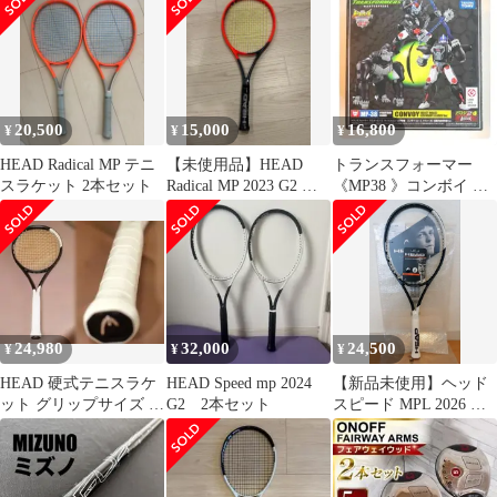
外正規品 硬式テニスラ
ケット 236034-
WH×BK/G2(4_1／4)
【SH00191】
20,500
15,000
16,800
¥
¥
¥
HEAD Radical MP テニ
【未使用品】HEAD
トランスフォーマー
スラケット 2本セット
Radical MP 2023 G2 硬
《MP38 》コンボイ ビ
式テニスラケット
ーストウォーズ 〔伝説
の総司令官〕
24,980
32,000
24,500
¥
¥
¥
HEAD 硬式テニスラケ
HEAD Speed mp 2024
【新品未使用】ヘッド
ット グリップサイズ 4
G2 2本セット
スピード MPL 2026 テ
1/4
ニスラケット