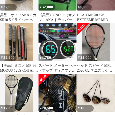
27,000
32,000
9,000
¥
¥
¥
美品｜オノフAKAアカ
《美品》ONOFF（オノ
HEAD MICROGEL
SR10.5ドライバー ヘッ
フ）AKA ドライバー
EXTREME MP MID
ドカバー付
10°
PLUS G2 美品
39,900
3,780
22,000
¥
¥
¥
【美品】ミズノ MP-66
スピード メーター ヘッ
ヘッド スピード MPL
MODUS 125S Golf Align
ドアップ ディスプレイ
2026 G2 テニスラケッ
MAX
GPS スピード メーター
ト
デジタル時計 HUD オ
ーバースピードアラー
ム KM/H MP/H スピー
ド メ
17,390
20,500
10,500
¥
¥
¥