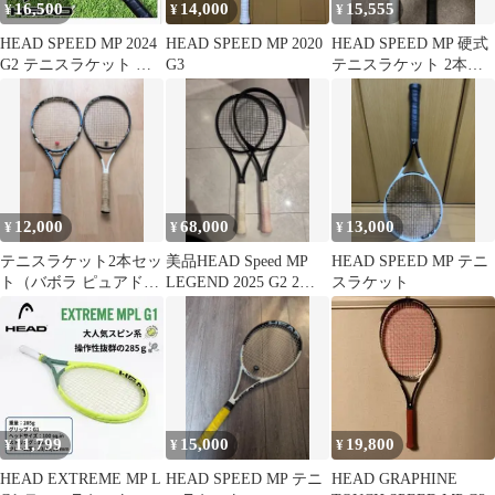
16,500
14,000
15,555
¥
¥
¥
HEAD SPEED MP 2024
HEAD SPEED MP 2020
HEAD SPEED MP 硬式
G2 テニスラケット 元
G3
テニスラケット 2本セ
グリップ付
ット
12,000
68,000
13,000
¥
¥
¥
テニスラケット2本セッ
美品HEAD Speed MP
HEAD SPEED MP テニ
ト（バボラ ピュアドラ
LEGEND 2025 G2 2本
スラケット
イブ / ヘッド スピード
スペック揃い
MP）
11,799
15,000
19,800
¥
¥
¥
HEAD EXTREME MP L
HEAD SPEED MP テニ
HEAD GRAPHINE