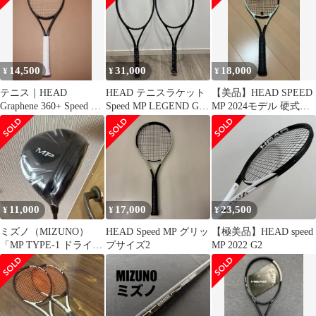
ク スケーター スケート
YOUTEK SPEED MP
ブランド ブラック 黒
16×19 2009
[並行輸入品] 1
(c26050531c)
14,500
31,000
18,000
¥
¥
¥
テニス｜HEAD
HEAD テニスラケット
【美品】HEAD SPEED
Graphene 360+ Speed MP
Speed MP LEGEND G2
MP 2024モデル 硬式テ
Black
2本セット
ニスラケット
11,000
17,000
23,500
¥
¥
¥
ミズノ（MIZUNO）
HEAD Speed MP グリッ
【極美品】HEAD speed
「MP TYPE-1 ドライバ
プサイズ2
MP 2022 G2
ー」