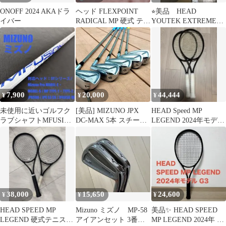
ONOFF 2024 AKAドラ
ヘッド FLEXPOINT
⭐︎美品 HEAD
イバー
RADICAL MP 硬式 テニ
YOUTEK EXTREME
ス ラケット G4
MP 2010(G2)
7,900
20,000
44,444
¥
¥
¥
未使用に近いゴルフク
[美品] MIZUNO JPX
HEAD Speed MP
ラブシャフトMFUSION
DC-MAX 5本 スチール
LEGEND 2024年モデル
ミズノD-39R MIZUNO
シャフト仕様
G3 2本セット
38,000
15,650
24,600
¥
¥
¥
HEAD SPEED MP
Mizuno ミズノ MP-58
美品✨ HEAD SPEED
LEGEND 硬式テニスラ
アイアンセット 3番 4
MP LEGEND 2024年 G3