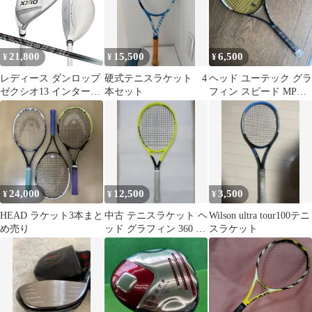
S 2018 (c26070072c)
21,800
15,500
6,500
¥
¥
¥
レディース ダンロップ
硬式テニスラケット 4
ヘッド ユーテック グラ
ゼクシオ13 インターナ
本セット
フィン スピード MPテ
ショナルモデル ユーテ
ニスラケット18ｘ20
ィリティー XXIO
100イ
MP1300LK カーボンシ
ャフト パールホワイト
24,000
12,500
3,500
¥
¥
¥
HEAD ラケット3本まと
中古 テニスラケット ヘ
Wilson ultra tour100テニ
め売り
ッド グラフィン 360 エ
スラケット
クストリーム MP 2018