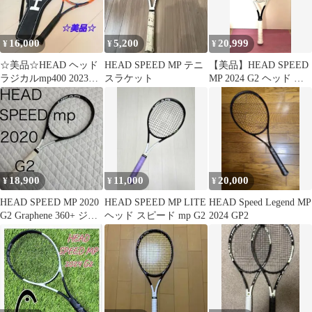
16,000
5,200
20,999
¥
¥
¥
☆美品☆HEAD ヘッド
HEAD SPEED MP テニ
【美品】HEAD SPEED
ラジカルmp400 2023年
スラケット
MP 2024 G2 ヘッド ス
モデル
ピード 国内正規品
18,900
11,000
20,000
¥
¥
¥
HEAD SPEED MP 2020
HEAD SPEED MP LITE
HEAD Speed Legend MP
G2 Graphene 360+ ジョ
ヘッド スピード mp G2
2024 GP2
コ