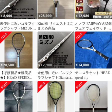
8,900
28,000
12,980
¥
¥
¥
未使用に近いゴルフク
Kino様 リクエスト 2点
オノフ FAIRWAY ARMS
ラブシャフトMIZUNO
まとめ商品
フェアウェイウッド 2
ミズノMFUSION D37-R
本セット 5W 7W
20,500
12,900
14,000
¥
¥
¥
【ほぼ新品★極美品
未使用に近いゴルフク
テニスラケット HEAD
★】HEAD SPEED
ラブシャフトDiamanaデ
speed mp
MPL（G2）
ィアマナD-LIMITEDミ
ズノ