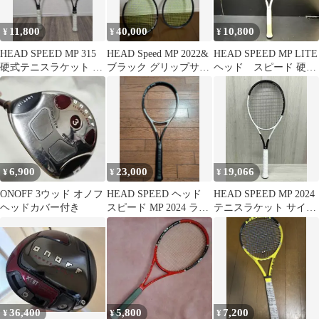
11,800
40,000
10,800
¥
¥
¥
HEAD SPEED MP 315
HEAD Speed MP 2022&
HEAD SPEED MP LITE
硬式テニスラケット 2
ブラック グリップサイ
ヘッド スピード 硬式
本セット
ズ3
テニスラケット
6,900
23,000
19,066
¥
¥
¥
ONOFF 3ウッド オノフ
HEAD SPEED ヘッド
HEAD SPEED MP 2024
ヘッドカバー付き
スピード MP 2024 ラケ
テニスラケット サイズ
ット G3
3
36,400
5,800
7,200
¥
¥
¥