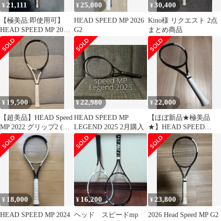
21,111
25,000
30,400
¥
¥
¥
【極美品:即使用可】
HEAD SPEED MP 2026
Kino様 リクエスト 2点
HEAD SPEED MP 2024
G2
まとめ商品
G2
19,500
22,980
22,000
¥
¥
¥
【超美品】HEAD Speed
HEAD SPEED MP
【ほぼ新品★極美品
MP 2022 グリップ2 (ス
LEGEND 2025 2月購入
★】HEAD SPEED
ピードMP)
MPL（G2）
18,000
16,200
23,800
¥
¥
¥
HEAD SPEED MP 2024
ヘッド スピードmp
2026 Head Speed MP G2