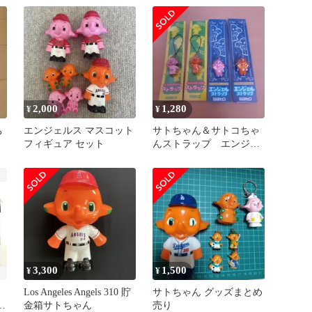
2,000
1,280
¥
¥
ち
エンジェルス マスコット
サトちゃん＆サトコちゃ
フィギュア セット
んストラップ エンジェ
ルストラップ ４つセッ
ト。
3,300
1,500
¥
¥
Los Angeles Angels 310 貯
サトちゃん グッズまとめ
ん
金箱サトちゃん
売り