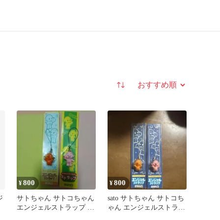
並び替え
800
800
¥
¥
ジ
サトちゃん サトコちゃん
sato サトちゃん サトコち
エンジェルストラップ 2
ゃん エンジェルストラッ
個セット
プ 2種セット