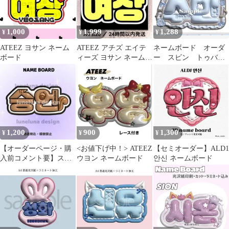
1,000
1,999
1,288
¥
¥
¥
ATEEZ ヨサン ネーム
ATEEZ アチズ エイテ
ネームボード オーダ
ボード
ィーズ ヨサン ネームボ
ー スビン トゥバ
ード
txt ネムボ ぷっくり
名札 ミニ
1,200
900
1,300
¥
¥
¥
【オーダーページ・購
<お値下げ中！> ATEEZ
【セミオーダー】ALD1
入前コメント要】スン
ウヨン ネームボード
안신 ネームボード
オン ネームボード
ぷっくりネームボード