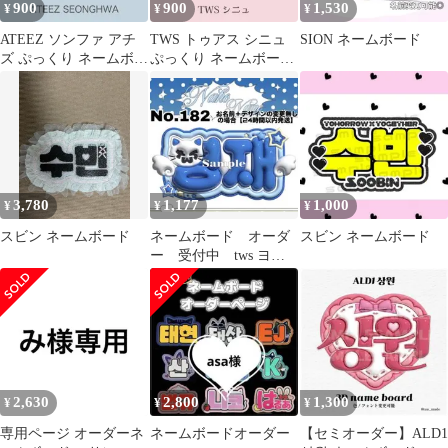
900
900
1,530
¥
¥
¥
ATEEZ ソンファ アチ
TWS トゥアス シニュ
SION ネームボード
ズ ぷっくり ネームボー
ぷっくり ネームボード
ド オーダー 韓国 文字
オーダー 韓国 文字パネ
パネル
ル
3,780
1,177
1,000
¥
¥
¥
スビン ネームボード
ネームボード オーダ
スビン ネームボード
ー 受付中 tws ヨン
ジェ ネムボ ぷっく
り スマホサイズ
2,630
2,800
1,300
¥
¥
¥
専用ページ オーダーネ
ネームボードオーダー
【セミオーダー】ALD1