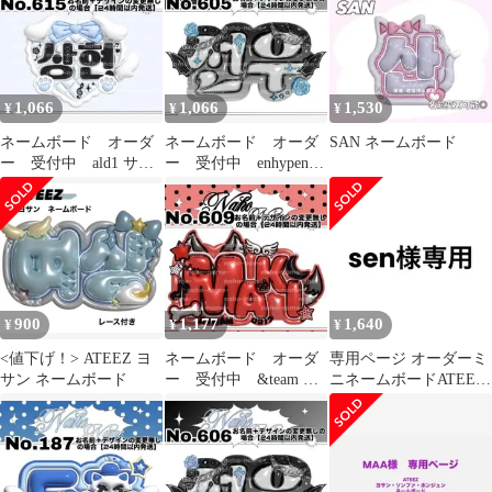
1,066
1,066
1,530
¥
¥
¥
ネームボード オーダ
ネームボード オーダ
SAN ネームボード
ー 受付中 ald1 サン
ー 受付中 enhypen
ヒョン ネムボ ミニ
ソヌ ネムボ エナ
サイズ 名札
プ ミニサイズ
900
1,177
1,640
¥
¥
¥
<値下げ！> ATEEZ ヨ
ネームボード オーダ
専用ページ オーダーミ
サン ネームボード
ー 受付中 &team マ
ニネームボードATEEZ
キ ネムボ エンティ
ソンファ スマホ用 反射
ーム ミニ
シート