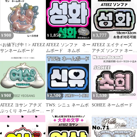
ド
900
1,850
3,777
¥
¥
¥
<お値下げ中！> ATEEZ
ATEEZ ソンファ ネー
ATEEZ エイティーズ
サンネームボード
ムボード ネムボ A4
アチズ ソンファ ネーム
サイズ 目立つ
ボード
900
2,500
1,530
¥
¥
¥
ATEEZ ヨサン アチズ
TWS: シニュ ネームボ
SOHEE ネームボード
ぷっくり ネームボード
ード
オーダー 韓国 文字パネ
ル