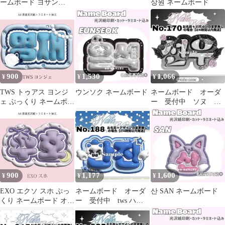
ームボード ヨサン
상원 ネームボード
ATEEZ 反射シート B4
サイズ
900
1,530
1,066
¥
¥
¥
TWS トゥアス ヨンジ
ウンソク ネームボード
ネームボード オーダ
ェ ぷっくり ネームボー
ー 受付中 ソヌ
ド オーダー 韓国 文字
enhypen エナプ ネム
パネル
ボ ミニサイズ
900
1,177
1,600
¥
¥
¥
EXO エクソ スホ ぷっ
ネームボード オーダ
산 SAN ネームボード
くり ネームボード オー
ー 受付中 tws ハン
ダー 韓国 文字パネル
ジン ネムボ ぷっく
り ミニサイズ