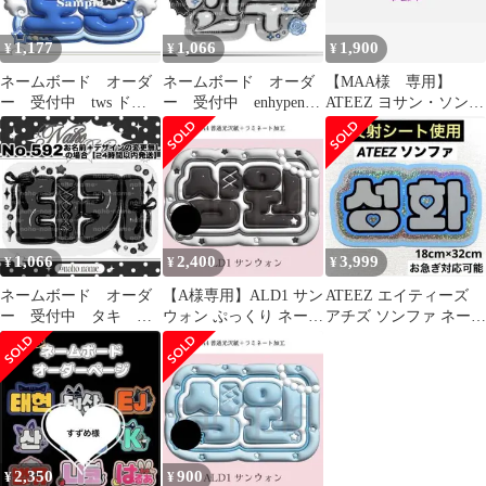
1,177
1,066
1,900
¥
¥
¥
ネームボード オーダ
ネームボード オーダ
【MAA様 専用】
ー 受付中 tws ドヨ
ー 受付中 enhypen
ATEEZ ヨサン・ソンフ
ン ネムボ ぷっく
ソヌ ネムボ エナ
ァ・ホンジュン ネー
り スマホサイズ
プ 名札 名刺
ムボード
1,066
2,400
3,999
¥
¥
¥
ネームボード オーダ
【A様専用】ALD1 サン
ATEEZ エイティーズ
ー 受付中 タキ ネ
ウォン ぷっくり ネーム
アチズ ソンファ ネーム
ムボ &team エンティ
ボード オーダー 韓国
ボード
ーム ぷっくり
2,350
900
¥
¥