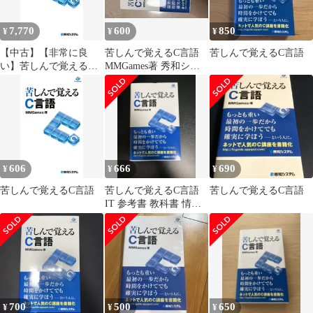
7,770
600
850
¥
¥
¥
【中古】【非常に良
苦しんで覚えるC言語
苦しんで覚えるC言語
い】苦しんで覚えるC
MMGames著 秀和シス
言語
テム
606
666
690
¥
¥
¥
苦しんで覚えるC言語
苦しんで覚えるC言語
苦しんで覚えるC言語
IT 参考書 教科書 情報
資格 検定 プログラミン
グ
700
500
650
¥
¥
¥