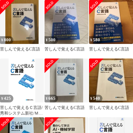
800
500
580
¥
¥
¥
苦しんで覚えるC言語
苦しんで覚えるC言語
苦しんで覚えるC言語
425
665
540
¥
¥
¥
苦しんで覚えるＣ言語/
苦しんで覚えるC言語
苦しんで覚えるC言語
秀和システム新社/ＭＭ
Ｇａｍｅｓ（単行本）