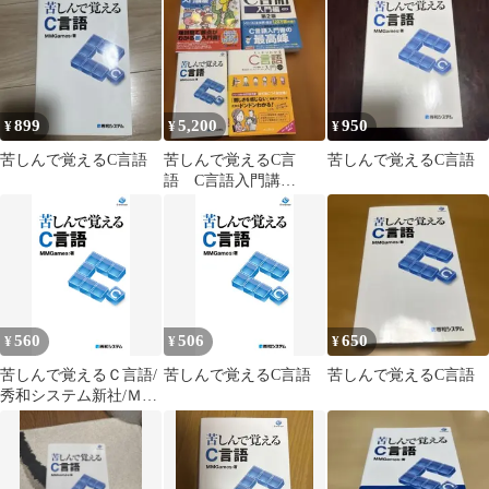
899
5,200
950
¥
¥
¥
苦しんで覚えるC言語
苦しんで覚えるC言
苦しんで覚えるC言語
語 C言語入門講
座 C講座入門第２
版
560
506
650
¥
¥
¥
苦しんで覚えるＣ言語/
苦しんで覚えるC言語
苦しんで覚えるC言語
秀和システム新社/ＭＭ
Ｇａｍｅｓ（単行本）