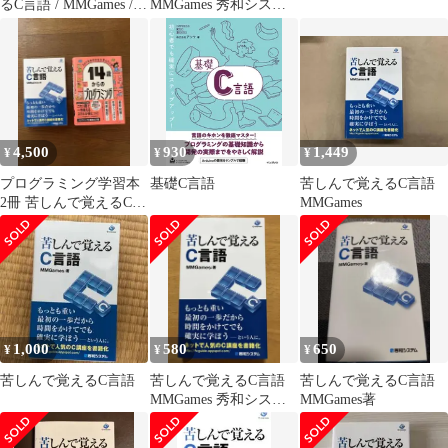
るC言語 / MMGames /
MMGames 秀和システ
秀和システム
ム
4,500
930
1,449
¥
¥
¥
プログラミング学習本
基礎C言語
苦しんで覚えるC言語
2冊 苦しんで覚えるC言
MMGames
語 14歳からのプログラ
ミング
1,000
580
650
¥
¥
¥
苦しんで覚えるC言語
苦しんで覚えるC言語
苦しんで覚えるC言語
MMGames 秀和システ
MMGames著
ム