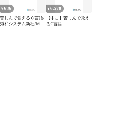
686
6,570
¥
¥
苦しんで覚えるＣ言語/
【中古】苦しんで覚え
秀和システム新社/ＭＭ
るC言語
Ｇａｍｅｓ（単行本）