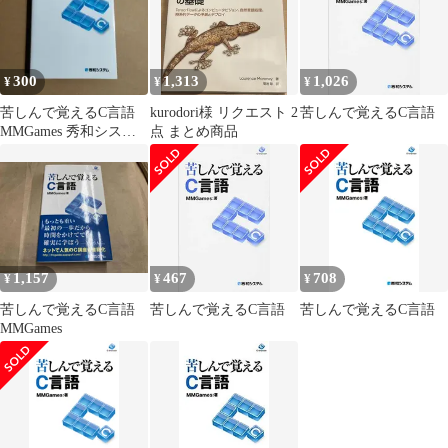
300
1,313
1,026
¥
¥
¥
苦しんで覚えるC言語
kurodori様 リクエスト 2
苦しんで覚えるC言語
MMGames 秀和システ
点 まとめ商品
ム
1,157
467
708
¥
¥
¥
苦しんで覚えるC言語
苦しんで覚えるC言語
苦しんで覚えるC言語
MMGames