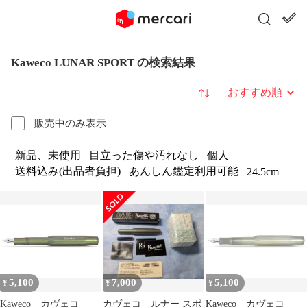
Kaweco LUNAR SPORT の検索結果
並び替え
販売中のみ表示
新品、未使用
目立った傷や汚れなし
個人
送料込み(出品者負担)
あんしん鑑定利用可能
24.5cm
5,100
7,000
5,100
¥
¥
¥
Kaweco カヴェコ
カヴェコ ルナー スポ
Kaweco カヴェコ