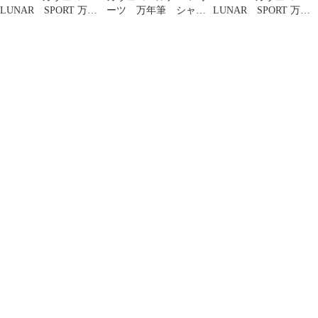
LUNAR SPORT 万年
ーツ 万年筆 シャド
LUNAR SPORT 万年
筆 ルナースポーツ
ウグリーン EF イン
筆 ルナースポーツ
シャドウグリーン
クつき
ライトグリーン