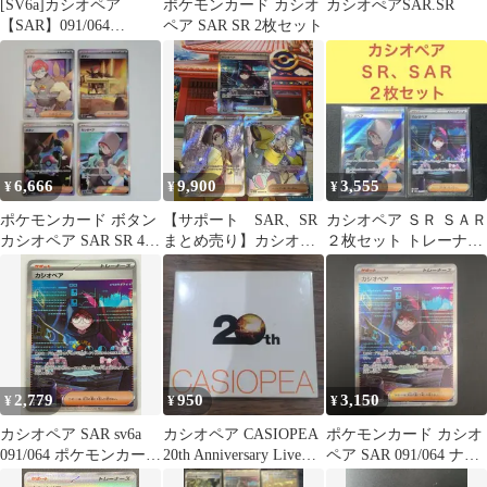
[SV6a]カシオペア
ポケモンカード カシオ
カシオぺアSAR.SR
【SAR】091/064
ペア SAR SR 2枚セット
ITIIJW0FRMBW
6,666
9,900
3,555
¥
¥
¥
ポケモンカード ボタン
【サポート SAR、SR
カシオペア ＳＲ ＳＡＲ
カシオペア SAR SR 4枚
まとめ売り】カシオペ
２枚セット トレーナー
セット
ア エリカ ナンジャモ
ズサポート
2,779
950
3,150
¥
¥
¥
カシオペア SAR sv6a
カシオペア CASIOPEA
ポケモンカード カシオ
091/064 ポケモンカード
20th Anniversary Live
ペア SAR 091/064 ナイ
PokemonCard
CD
トワンダラー サポート