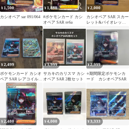
1,500
1,888
2,000
¥
¥
¥
カシオペア sar 091/064
#ポケモンカード カシ
カシオペア SAR スカー
オペア SAR sv6a
レット&バイオレット
拡張パック ナイトワン
ダラー …
2,499
3,999
2,999
¥
¥
¥
ポケモンカード カシオ
サカキのカリスマ カシ
⭐️期間限定ポケモンカ
ペア SAR レアコイル
オペア SAR 2枚セット
ード カシオペアSAR
AR
2,480
4,000
3,333
¥
¥
¥