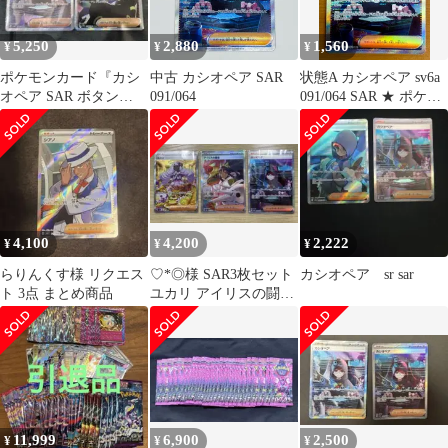
5,250
2,880
1,560
¥
¥
¥
ポケモンカード『カシ
中古 カシオペア SAR
状態A カシオペア sv6a
オペア SAR ボタン
091/064
091/064 SAR ★ ポケカ
SARまとめ売り』
ポケモンカードゲーム
4,100
4,200
2,222
¥
¥
¥
らりんくす様 リクエス
♡*◎様 SAR3枚セット
カシオペア sr sar
ト 3点 まとめ商品
ユカリ アイリスの闘志
カシオペア
11,999
6,900
2,500
¥
¥
¥