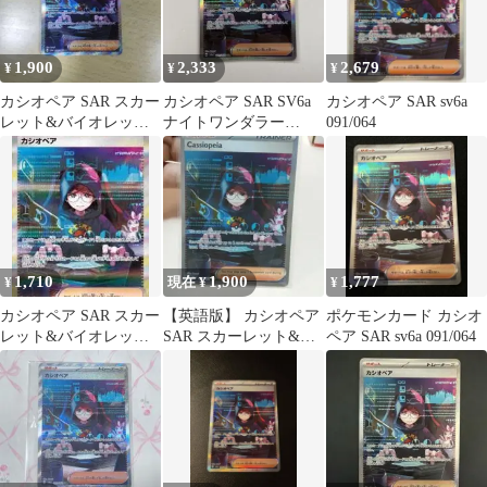
1,900
2,333
2,679
¥
¥
¥
カシオペア SAR スカー
カシオペア SAR SV6a
カシオペア SAR sv6a
レット&バイオレット
ナイトワンダラー
091/064
拡張パック ナイトワン
091/064
ダラー …
1,710
1,900
1,777
¥
現在 ¥
¥
カシオペア SAR スカー
【英語版】 カシオペア
ポケモンカード カシオ
レット&バイオレット
SAR スカーレット&バ
ペア SAR sv6a 091/064
拡張パック ナイトワン
イオレット
ダラー …