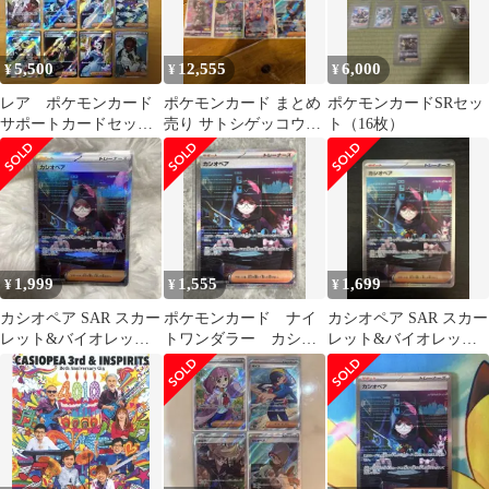
5,500
12,555
6,000
¥
¥
¥
レア ポケモンカード
ポケモンカード まとめ
ポケモンカードSRセッ
サポートカードセッ
売り サトシゲッコウガ
ト（16枚）
ト まとめ売り SR
など
1,999
1,555
1,699
¥
¥
¥
カシオペア SAR スカー
ポケモンカード ナイ
カシオペア SAR スカー
レット&バイオレット
トワンダラー カシオ
レット&バイオレット
拡張パック ナイトワン
ペア SAR
拡張パック ナイトワン
ダラー …
ダラー …