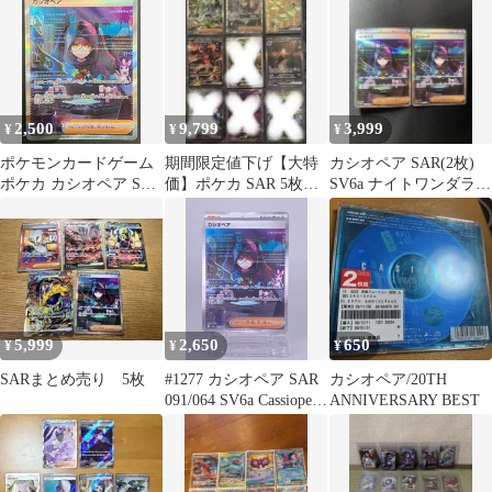
2,500
9,799
3,999
¥
¥
¥
ポケモンカードゲーム
期間限定値下げ【大特
カシオペア SAR(2枚)
ポケカ カシオペア SAR
価】ポケカ SAR 5枚セ
SV6a ナイトワンダラー
SV6a-091 SV6a 強化拡
ット
091/064
張パック「ナイトワン
ダラー」 トレカ TCG
208
5,999
2,650
650
¥
¥
¥
SARまとめ売り 5枚
#1277 カシオペア SAR
カシオペア/20TH
091/064 SV6a Cassiopeia
ANNIVERSARY BEST
SAR 091/064