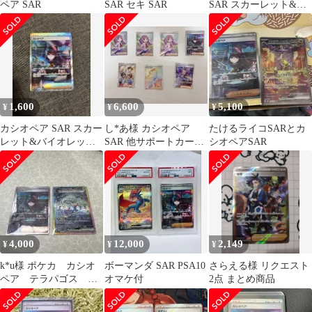
ペア SAR
SAR セキ SAR
SAR スカーレット&バ
イオレット 拡張パック
ナイトワン
1,600
6,600
5,100
¥
¥
¥
カシオペア SAR スカー
し*あ様 カシオペア
たけるライコSARとカ
レット&バイオレット
SAR 他サポートカード
シオペアSAR
拡張パック ナイトワン
全7枚セット
ダラー …
4,000
12,000
2,149
¥
¥
¥
k*u様 ポケカ カシオ
ボーマンダ SAR PSA10
さらえる様 リクエスト
ペア テラパゴス
オマケ付
2点 まとめ商品
SAR セット