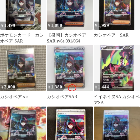
1,499
1,888
1,999
¥
¥
¥
ポケモンカード カシ
【盛岡】カシオペア
カシオペア SAR
オペア SAR
SAR sv6a 091/064
2,000
1,380
1,444
¥
¥
¥
カシオペア sar
カシオペアSAR
イイネイヌSA カシオペ
アSA