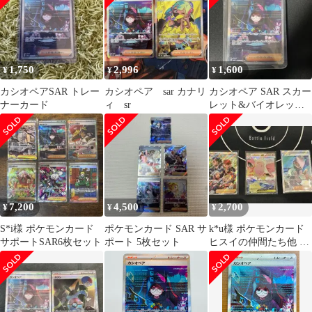
1,750
2,996
1,600
¥
¥
¥
カシオペアSAR トレー
カシオペア sar カナリ
カシオペア SAR スカー
ナーカード
ィ sr
レット&バイオレット
拡張パック ナイトワン
ダラー …
7,200
4,500
2,700
¥
¥
¥
S*i様 ポケモンカード
ポケモンカード SAR サ
k*u様 ポケモンカード
サポートSAR6枚セット
ポート 5枚セット
ヒスイの仲間たち他 3
枚セット