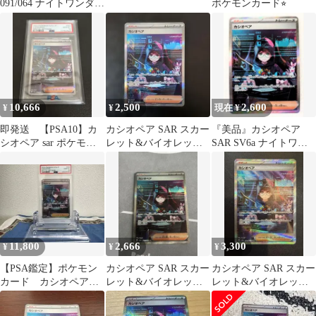
091/064 ナイトワンダラ
ポケモンカード⭐︎
ー 状態良好
10,666
2,500
2,600
¥
¥
現在 ¥
即発送 【PSA10】カ
カシオペア SAR スカー
『美品』カシオペア
シオペア sar ポケモン
レット&バイオレット
SAR SV6a ナイトワン
カード
拡張パック ナイトワン
ダラー 091/064
ダラー …
11,800
2,666
3,300
¥
¥
¥
【PSA鑑定】ポケモン
カシオペア SAR スカー
カシオペア SAR スカー
カード カシオペア
レット&バイオレット
レット&バイオレット
SAR PSA10
拡張パック ナイトワン
拡張パック ナイトワン
ダラー …
ダラー …