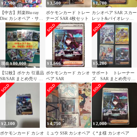
2,500
3,500
1,700
¥
¥
¥
【中古】邦楽Blu-ray
ポケモンカード トレー
カシオペア SAR スカー
Disc カシオペア・サー
ナーズ SAR 4枚セット
レット&バイオレット
ド ＆ イッセイ・ノロ・
拡張パック ナイトワン
インスピリッツ /
ダラー …
CASIOPEA 3rd ＆ ISSEI
NORO INSPIRITS Both
Anniversary Gig
「4010」
80,000
1,666
5,200
現在 ¥
¥
¥
【52枚】ポケカ 引退品
ポケモンカード カシオ
サポート トレーナー
SR/SAR まとめ売り ス
ペア SAR
ズ SAR まとめ売り
カバイ SV
即日発送！！
2,100
4,750
2,000
¥
¥
¥
ポケモンカード カシオ
ミュウ SSR カシオペア
く*ま様 カシオペア