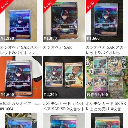
拡張パック ナイトワン
拡張パック ナイトワン
ダラー
ダラー …
1,998
1,880
1,666
¥
¥
¥
カシオペア SAR スカー
カシオペア SAR
カシオペア SAR スカー
レット&バイオレット
レット&バイオレット
拡張パック ナイトワン
拡張パック ナイトワン
ダラー …
ダラー …
1,600
2,200
1,100
¥
¥
現在 ¥
⭐︎4053 カシオペア sar
ポケモンカード カシオ
ポケモンカード SR AR
091/064
ペア SAR SR 2枚セット
K まとめ売り 4枚セッ
ト