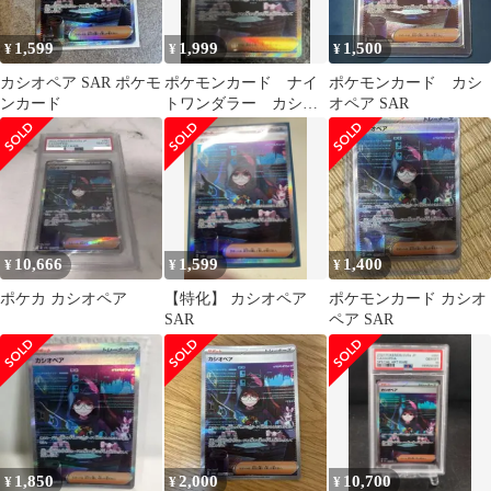
1,599
1,999
1,500
¥
¥
¥
カシオペア SAR ポケモ
ポケモンカード ナイ
ポケモンカード カシ
ンカード
トワンダラー カシオ
オペア SAR
ペア SAR
10,666
1,599
1,400
¥
¥
¥
ポケカ カシオペア
【特化】 カシオペア
ポケモンカード カシオ
SAR
ペア SAR
1,850
2,000
10,700
¥
¥
¥