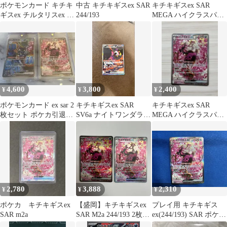
ポケモンカード キチキ
中古 キチキギスex SAR
キチキギスex SAR
ギスex チルタリスex 他
244/193
MEGA ハイクラスパッ
4枚セット
ク MEGAドリームex キ
ラ…
4,600
3,800
2,400
¥
¥
¥
ポケモンカード ex sar 2
キチキギスex SAR
キチキギスex SAR
枚セット ポケカ引退品
SV6a ナイトワンダラー
MEGA ハイクラスパッ
イルカマン キチキギ
089/064
ク MEGAドリームex
ス
24…
2,780
3,888
2,310
¥
¥
¥
ポケカ キチキギスex
【盛岡】キチキギスex
プレイ用 キチキギス
SAR m2a
SAR M2a 244/193 2枚セ
ex(244/193) SAR ポケモ
ット
ンカードゲーム