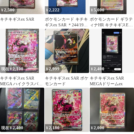
2,500
2,222
5,000
¥
¥
¥
キチキギスex SAR
ポケモンカード キチキ
ポケモンカード ギラテ
ギスex SAR ＊244/193
ィナHR キチキギスEX
＊極美品
SAR ボルケニオンEX
SAR
2,100
2,999
2,400
現在 ¥
¥
¥
キチキギスex SAR
キチキギスex SAR ポケ
キチキギスex SAR
MEGA ハイクラスパッ
モンカード
MEGAドリームex
ク MEGAドリームex
2,400
2,180
2,000
現在 ¥
¥
¥