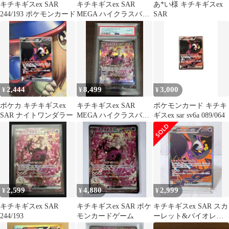
キチキギスex SAR
キチキギスex SAR
あ*い様 キチキギスex
244/193 ポケモンカード
MEGA ハイクラスパッ
SAR
ク MEGAドリームex キ
ラ…
2,444
8,499
3,000
¥
¥
¥
ポケカ キチキギスex
キチキギスex SAR
ポケモンカード キチキ
SAR ナイトワンダラー
MEGA ハイクラスパッ
ギスex sar sv6a 089/064
ク MEGAドリームex
2,599
4,880
2,999
¥
¥
¥
キチキギスex SAR
キチキギスex SAR ポケ
キチキギスex SAR スカ
244/193
モンカードゲーム
ーレット&バイオレッ
ト 089/064