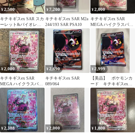
2,500
7,200
2,000
¥
¥
¥
キチキギスex SAR スカ
キチキギスex SAR M2a
キチキギスex SAR
ーレット&バイオレッ
244/193 SAR PSA10
MEGA ハイクラスパッ
ト 拡張パック ナイトワ
ク MEGAドリームex キ
ンダラ…
ラ…
2,000
2,690
2,999
¥
¥
¥
キチキギスex SAR
キチキギスex SAR
【美品】 ポケモンカ
MEGA ハイクラスパッ
089/064
ード キチキギスex
ク MEGAドリームex キ
SAR
ラ…
2,388
2,000
1,800
¥
¥
¥