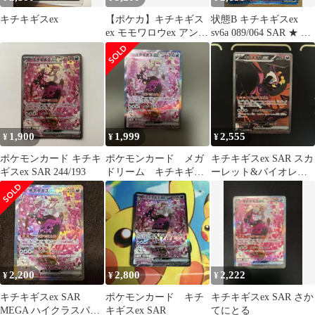
キチキギスex
【ポケカ】キチキギス
状態B キチキギスex
ex モモワロウex アンズ
sv6a 089/064 SAR ★ ポ
の秘技まとめ売り
ケカ ポケモンカードゲ
(SAR)
ーム
1,900
1,999
2,555
¥
¥
¥
ポケモンカード キチキ
ポケモンカード メガ
キチキギスex SAR スカ
ギスex SAR 244/193
ドリーム キチキギス
ーレット&バイオレッ
ex sar
ト 拡張パック ナイトワ
ンダラー
2,200
2,800
2,222
¥
¥
¥
キチキギスex SAR
ポケモンカード キチ
キチキギスex SAR さか
MEGA ハイクラスパッ
キギスex SAR
てにとる