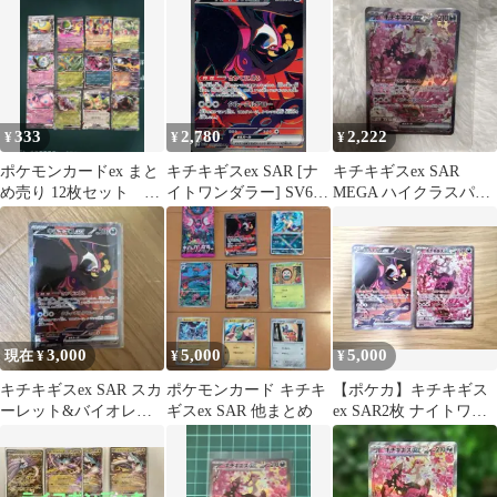
333
2,780
2,222
¥
¥
¥
ポケモンカードex まと
キチキギスex SAR [ナ
キチキギスex SAR
め売り 12枚セット キ
イトワンダラー] SV6a
MEGA ハイクラスパッ
チキギス メガサーナ
089/064 ポケモンカード
ク MEGAドリームex
イト他
ポケカ
24…
3,000
5,000
5,000
現在 ¥
¥
¥
キチキギスex SAR スカ
ポケモンカード キチキ
【ポケカ】キチキギス
ーレット&バイオレッ
ギスex SAR 他まとめ
ex SAR2枚 ナイトワン
ト 拡張パック ナイトワ
ダラー MEGAドリーム
ンダラ…
ex