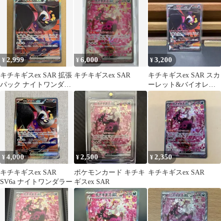
2,999
6,000
3,200
¥
¥
¥
キチキギスex SAR 拡張
キチキギスex SAR
キチキギスex SAR スカ
パック ナイトワンダラ
ーレット&バイオレッ
ー
ト 拡張パック ナイトワ
ンダラ…
4,000
2,500
2,350
¥
¥
¥
キチキギスex SAR
ポケモンカード キチキ
キチキギスex SAR
SV6a ナイトワンダラー
ギスex SAR