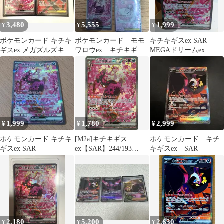
3,480
5,555
1,999
¥
¥
¥
ポケモンカード キチキ
ポケモンカード モモ
キチキギスex SAR
ギスex メガズルズキン
ワロウex キチキギス
MEGAドリームex
ex SAR 2枚セット
ex メガディアンシー
244/193
ex sar
1,999
1,780
2,999
¥
¥
¥
ポケモンカード キチキ
[M2a]キチキギス
ポケモンカード キチ
ギスex SAR
ex【SAR】244/193
キギスex SAR
ITI93SWVAB6M
2,180
5,200
2,630
¥
¥
¥