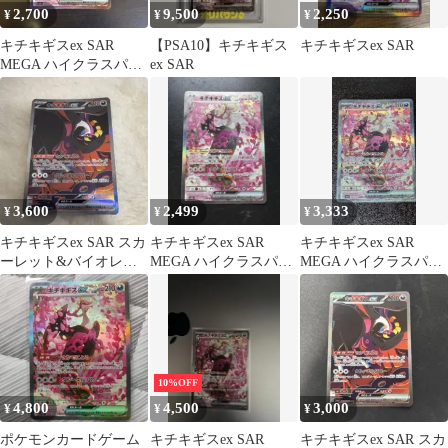
2,700
9,500
2,250
¥
¥
¥
キチキギスex SAR
【PSA10】キチキギス
キチキギスex SAR
MEGA ハイクラスパッ
ex SAR
ク MEGAドリームex キ
ラ…
3,600
2,499
3,333
¥
¥
¥
キチキギスex SAR スカ
キチキギスex SAR
キチキギスex SAR
ーレット&バイオレッ
MEGA ハイクラスパッ
MEGA ハイクラスパッ
ト 拡張パック ナイトワ
ク MEGAドリームex
ク MEGAドリームex
ンダラ
24…
24…
10%OFF
4,800
4,500
3,000
¥
¥
¥
ポケモンカードゲーム
キチキギスex SAR
キチキギスex SAR スカ