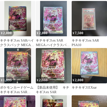
ク MEGAドリームex キ
244/193
ラ…
2,000
2,000
7,500
¥
¥
¥
キチキギスex SARハイ
キチキギスex SAR
キチキギスex SAR
クラスパック MEGAド
MEGA ハイクラスパッ
PSA10
リーム
ク MEGAドリームex
1,999
2,333
2,000
¥
¥
¥
ポケモンカードゲーム
【新品未使用】 キチ
キチキギスEXsar
キチキギスex SAR
キギスex SAR
244/193