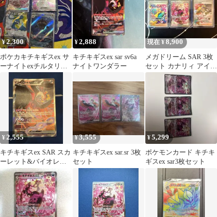
2,300
2,888
8,900
¥
¥
現在 ¥
ポケカキチキギスex サ
キチキギスex sar sv6a
メガドリーム SAR 3枚
ーナイトexチルタリス
ナイトワンダラー
セット カナリィ アイリ
exヌンドール4枚セット
ス キチキギス
2,555
3,555
5,299
¥
¥
¥
キチキギスex SAR スカ
キチキギスex sar.sr 3枚
ポケモンカード キチキ
ーレット&バイオレッ
セット
ギスex sar3枚セット
ト 拡張パック ナイトワ
ンダラ…