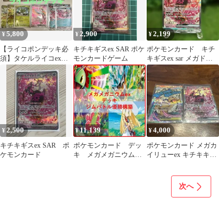
5,800
2,900
2,199
¥
¥
¥
【ライコポンデッキ必
キチキギスex SAR ポケ
ポケモンカード キチ
須】タケルライコex
モンカードゲーム
キギスex sar メガドリ
SAR キチキギスex SR
ームex
他
2,500
11,139
4,000
¥
¥
¥
キチキギスex SAR ポ
ポケモンカード デッ
ポケモンカード メガカ
ケモンカード
キ メガメガニウム
イリューex キチキキス
ex オーガポン
ex 2枚セット
SAR [04839]
次へ