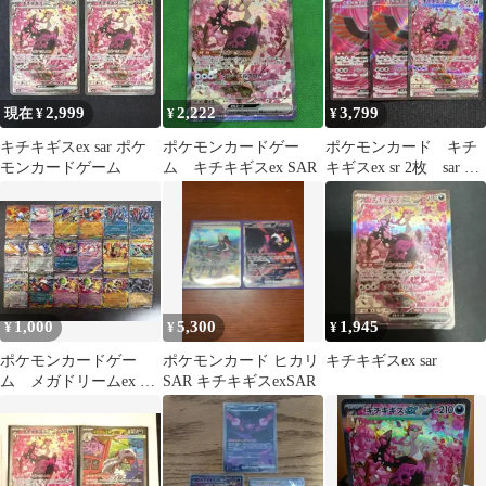
2,999
2,222
3,799
現在 ¥
¥
¥
キチキギスex sar ポケ
ポケモンカードゲー
ポケモンカード キチ
モンカードゲーム
ム キチキギスex SAR
キギスex sr 2枚 sar 1
枚 244/193
1,000
5,300
1,945
¥
¥
¥
ポケモンカードゲー
ポケモンカード ヒカリ
キチキギスex sar
ム メガドリームex RR
SAR キチキギスexSAR
まとめ売り