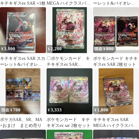
キチキギスex SAR ×1枚
MEGA ハイクラスパッ
ーレット&バイオレッ
ク MEGAドリームex
ト 拡張パック ナイトワ
24…
ンダラ…
3,000
2,200
800
¥
¥
現在 ¥
キチキギスex SAR スカ
〇ポケモンカード キ
ポケモンカード キチキ
ーレット&バイオレッ
チキギスex SAR
ギスex SAR 2枚セット
ト 拡張パック ナイトワ
244/193
ンダラ…
700
3,333
1,800
現在 ¥
¥
¥
ポケカSAR、SR、MA
ポケモンカード キチ
キチキギスex SAR
+おまけ まとめ売り
キギスex sar 2枚セット
MEGA ハイクラスパッ
ク MEGAドリームex キ
ラ…