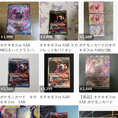
ク MEGAドリームex
24…
1,999
3,000
5,600
¥
¥
¥
キチキギスex SAR
キチキギスex SAR スカ
ポケモンカードのキチ
MEGA ハイクラスパッ
ーレット&バイオレッ
キギスex SARが2枚と
ク MEGAドリームex
ト 拡張パック ナイトワ
メガユキメノコex SAR
ンダラ…
が1枚
2,555
3,299
2,444
¥
¥
¥
ポケモンカード キチ
キチキギスex SAR
【美品】キチキギスex
キギスex SAR
SAR ポケモンカード