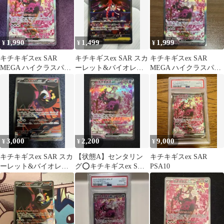
1,990
1,499
1,999
¥
¥
¥
キチキギスex SAR
キチキギスex SAR スカ
キチキギスex SAR
MEGA ハイクラスパッ
ーレット&バイオレッ
MEGA ハイクラスパッ
ク MEGAドリームex キ
ト 拡張パック ナイトワ
ク MEGAドリームex キ
ラ…
ンダラ…
ラ…
3,000
2,200
9,000
¥
¥
¥
キチキギスex SAR スカ
【状態A】センタリン
キチキギスex SAR
ーレット&バイオレッ
グ⭕️キチキギスex SAR
PSA10
ト 拡張パック ナイトワ
M2a 244/193
ンダラ…