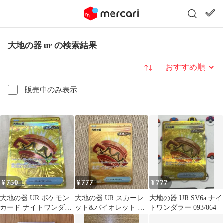
大地の器 ur の検索結果
並び替え
販売中のみ表示
750
777
777
¥
¥
¥
大地の器 UR ポケモン
大地の器 UR スカーレ
大地の器 UR SV6a ナイ
カード ナイトワンダラ
ット&バイオレット 拡
トワンダラー 093/064
ー
張パック ナイトワンダ