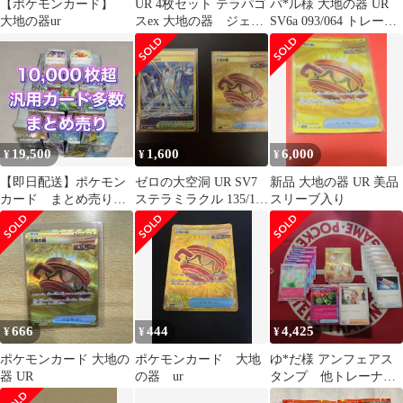
【ポケモンカード】
UR 4枚セット テラパゴ
パ*ル様 大地の器 UR
大地の器ur
スex 大地の器 ジェッ
SV6a 093/064 トレーナ
トエネルギー 基本鋼
ーズ グッズ ポケカ
エネルギー
19,500
1,600
6,000
¥
¥
¥
【即日配送】ポケモン
ゼロの大空洞 UR SV7
新品 大地の器 UR 美品
カード まとめ売り
ステラミラクル 135/102
スリーブ入り
10,000枚以上 汎用カ
大地の器UR
ード多数 キラ
666
444
4,425
¥
¥
¥
ポケモンカード 大地の
ポケモンカード 大地
ゆ*だ様 アンフェアス
器 UR
の器 ur
タンプ 他トレーナー
ズ まとめ売り