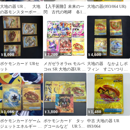
大地の器 UR 、 大地
【入手困難】未来の一
大地の器(093/064 UR)
の器モンスターボール
閃 古代の咆哮 各1パ
ミラー
ック 未開封パック
メロコ リップ トド
ロクツキ テツノブジ
ン チルタリス SR
SAR UR モルペコ サ
ケブシッポ チルッ
ト AR 大地の器 収
8,000
2,200
4,600
¥
¥
¥
録 ポケモンカード
スカーレット バイオ
ポケモンカード URセ
メガゼラオラex モルペ
大地の器 なかよしポ
レット 151 トレカ
ット
コex SR 大地の器UR 他
フィン すごいつりざ
計6枚
お カウンターキャッ
チャー UR
1,666
3,800
1,480
¥
¥
¥
ポケモンカードゲーム
ポケモンカード タッ
中古 大地の器 UR
ジェットエネルギー 大
グコールなど UR 5枚
093/064