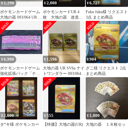
1,190
2,000
6,727
¥
¥
¥
ポケモンカードゲーム
ポケモンカードUR 4
Fuku fuku様 リクエスト
大地の器 093/064 UR 2
枚 大地の器 改造ハ
3点 まとめ商品
枚まとめセット トレー
ンマー ゼロの大空洞
ナーズ グッズ 美品
ディンルーex
2507LO087
6,900
1,596
904
¥
¥
¥
ポケモンカードゲーム
大地の器 UR SV6a ナイ
ざこ様 リクエスト 2点
強化拡張パック「ナイ
トワンダラー 093/064 2
まとめ商品
トワンダラー」 未開封
枚
29パック
2,600
555
1,800
¥
¥
¥
タ*キ様 ポケモンカー
【特価】大地の器(UR)
大地の器 １８枚セッ