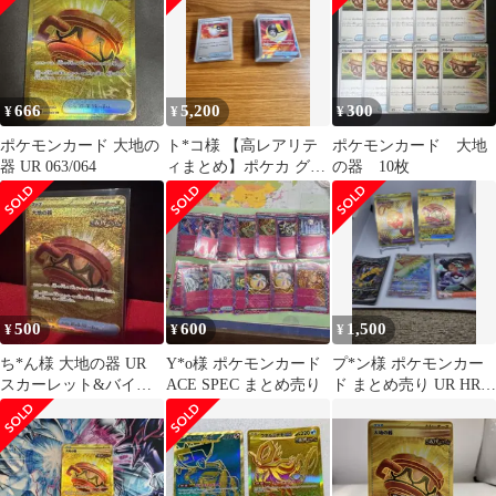
666
5,200
300
¥
¥
¥
ポケモンカード 大地の
ト*コ様 【高レアリテ
ポケモンカード 大地
器 UR 063/064
ィまとめ】ポケカ グッ
の器 10枚
ズ・トレーナーズ SR・
UR 豪華大
500
600
1,500
¥
¥
¥
ち*ん様 大地の器 UR
Y*o様 ポケモンカード
プ*ン様 ポケモンカー
スカーレット&バイオ
ACE SPEC まとめ売り
ド まとめ売り UR HR
レット 拡張パック ナイ
SAR
トワンダラ