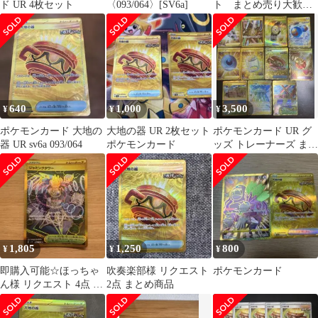
ド UR 4枚セット
〈093/064〉[SV6a]
ト まとめ売り大歓
迎 希望額教えてくだ
さい
640
1,000
3,500
¥
¥
¥
ポケモンカード 大地の
大地の器 UR 2枚セット
ポケモンカード UR グ
器 UR sv6a 093/064
ポケモンカード
ッズ トレーナーズ まと
め売り11枚セット
1,805
1,250
800
¥
¥
¥
即購入可能☆ほっちゃ
吹奏楽部様 リクエスト
ポケモンカード
ん様 リクエスト 4点 ま
2点 まとめ商品
とめ商品