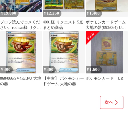
19,000
12,250
1,408
¥
¥
¥
プロフ読んでコメくだ
4001様 リクエスト 5点
ポケモンカードゲーム
さい。rod.san様 リクエ
まとめ商品
大地の器(093/064) UR
スト 4点 まとめ商品
SV6a
300
300
1,600
¥
¥
¥
060/066/SV4K/B/U 大地
【中古】 ポケモンカー
ポケモンカード UR
の器
ドゲーム 大地の器
SV8A SV8A 143/187 C
次へ