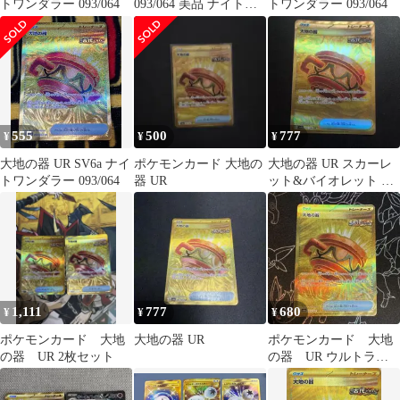
トワンダラー 093/064
093/064 美品 ナイトワ
トワンダラー 093/064
ンダラー
555
500
777
¥
¥
¥
大地の器 UR SV6a ナイ
ポケモンカード 大地の
大地の器 UR スカーレ
トワンダラー 093/064
器 UR
ット&バイオレット 拡
張パック ナイトワンダ
ラー キラ…
1,111
777
680
¥
¥
¥
ポケモンカード 大地
大地の器 UR
ポケモンカード 大地
の器 UR 2枚セット
の器 UR ウルトラレ
ア ポケカ