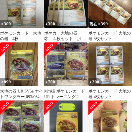
300
300
399
¥
¥
現在 ¥
ポケモンカード 大地
ポケカ 大地の器
ポケモンカード 大地の
の器 4枚
② ４枚セット 汎
器 5枚セット
用 エクストラ グッ
ズ G
899
700
300
¥
¥
¥
大地の器 UR SV6a ナイ
M*i様 ポケモンカード
ポケモンカード 大地の
トワンダラー 093/064
UR トレーニングコー
器 4枚セット
ト 大地の器 2枚セット