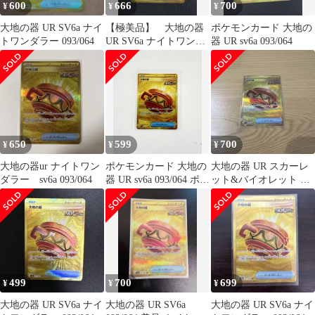
600
666
700
¥
¥
¥
大地の器 UR SV6a ナイ
【極美品】 大地の器
ポケモンカード 大地の
トワンダラー 093/064
UR SV6a ナイトワンダ
器 UR sv6a 093/064
ラー 093/064
650
599
700
¥
¥
¥
大地の器ur ナイトワン
ポケモンカード 大地の
大地の器 UR スカーレ
ダラー sv6a 093/064
器 UR sv6a 093/064 ポケ
ット&バイオレット ポ
カ
ケカ
499
700
699
¥
¥
¥
大地の器 UR SV6a ナイ
大地の器 UR SV6a
大地の器 UR SV6a ナイ