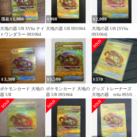
1,000
900
2,000
現在 ¥
¥
¥
大地の器 UR SV6a ナイ
大地の器 UR 093/064
大地の器 UR [SV6a
トワンダラー 093/064
093/064]
3,300
1,580
570
¥
¥
¥
ポケモンカード 大地の
ポケモンカード 大地の
グッズ トレーナーズ
器 UR
器 UR 093/064
大地の器 sv6a 093/064
UR