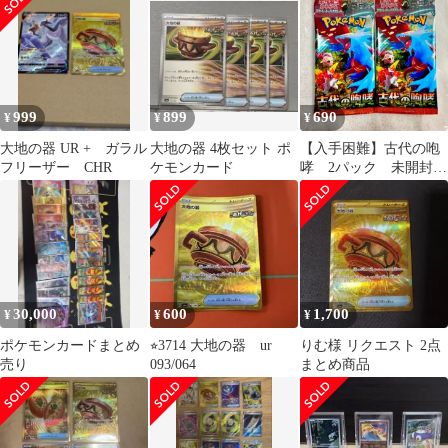
999
899
690
¥
¥
¥
大地の器 UR + ガラル
大地の器 4枚セット ポ
【入手困難】古代の咆
フリーザー CHR
ケモンカード
哮 2パック 未開封パ
ック メロコ トドロ
クツキ オーリム博士
の気迫 スナノケガ
ワ ゴージャスマン
ト SR SAR UR モルペ
コ サケブシッポ ア
ラブルタケ AR 大地
30,000
600
1,700
¥
¥
¥
の器 収録 ポケモン
カード スカーレッ
ポケモンカードまとめ
⭐︎3714 大地の器 ur
りむ様 リクエスト 2点
ト バイオレット 151
売り
093/064
まとめ商品