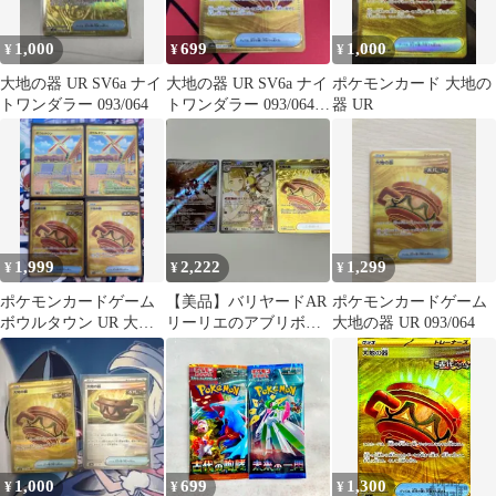
1,000
699
1,000
¥
¥
¥
大地の器 UR SV6a ナイ
大地の器 UR SV6a ナイ
ポケモンカード 大地の
トワンダラー 093/064
トワンダラー 093/064
器 UR
ポケモンカード
1,999
2,222
1,299
¥
¥
¥
ポケモンカードゲーム
【美品】バリヤードAR
ポケモンカードゲーム
ボウルタウン UR 大地
リーリエのアブリボン
大地の器 UR 093/064
の器 UR
AR 大地の器UR ポケモ
ンカード
1,000
699
1,300
¥
¥
¥