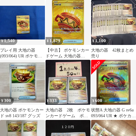
地の器 UR ２枚セット
セット
1,540
1,879
1,100
¥
¥
¥
プレイ用 大地の器
【中古】 ポケモンカー
大地の器 42枚まとめ
(093/064) UR ポケモン
ドゲーム 大地の器
売り
カードゲーム
SV6A SV6A 093/064 UR
300
333
600
¥
¥
¥
大地の器 ポケモンカー
大地の器 2枚 ポケモ
状態A 大地の器 G sv6a
ド sv8 143/187 グッズ
ンカードゲーム ポケ
093/064 UR ★ ポケカ
カ
ポケモンカードゲーム