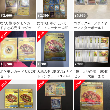
2,600
2,300
5,980
¥
¥
¥
な*ん様 ポケモンカー
に*@様 ポケモンカー
コダックar、ファイヤ
ドまとめ売り urグッ
ド トレーナーズSR
ーマスターボールミラ
ズ、ピカチュウ
UR まとめ売り
ー、カビゴンar
1,788
700
900
¥
¥
¥
ポケモンカード UR 2枚
大地の器 UR SV6a ナイ
440 大地の器 100枚
セット
トワンダラー 093/064
セット 大量 まとめ
売り