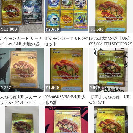
12,000
2,600
1,580
¥
¥
¥
ポケモンカード サーナ
ポケモンカード UR 6枚
[SV6a]大地の器【UR】
イトex SAR 大地の器
セット
093/064 ITI1SDTCR3A9
UR 2枚セット
777
1,000
999
¥
¥
¥
大地の器 UR スカーレ
093/064/SV6A/B/UR 大
【UR】大地の器 UR
ット&バイオレット 拡
地の器
sv6a 678
張パック ナイトワンダ
ラー