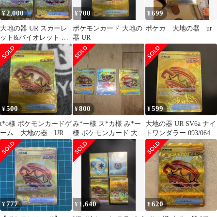
2,000
700
699
¥
¥
¥
大地の器 UR スカーレ
ポケモンカード 大地の
ポケカ 大地の器 ur
ット&バイオレット 拡
器 UR
張パック ナイトワンダ
ラー キラ…
500
800
599
¥
¥
¥
t*o様 ポケモンカードゲ
み*ー様 ス*カ様 み*ー
大地の器 UR SV6a ナイ
ーム 大地の器 UR
様 ポケモンカード 大地
トワンダラー 093/064
の器 3枚セット
777
1,640
620
¥
¥
¥