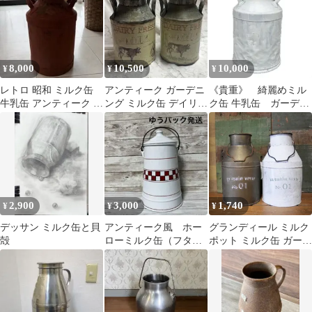
ポット ブリキ ミルク缶
ブリキ鉢 アイアン 植物
花 ドライフラワー 観葉
植物 園芸 インテリア
卓上 花資材 ） )
8,000
10,500
10,000
¥
¥
¥
レトロ 昭和 ミルク缶
アンティーク ガーデニ
《貴重》 綺麗めミル
牛乳缶 アンティーク ヴ
ング ミルク缶 デイリー
ク缶 牛乳缶 ガーデニ
ィンテージ
フレッシュ まとめ売り
ングインテリア ホワ
イト
2,900
3,000
1,740
¥
¥
¥
デッサン ミルク缶と貝
アンティーク風 ホー
グランディール ミルク
殻
ローミルク缶（フタ付
ポット ミルク缶 ガーデ
き）〜値下げしました
ニングポット プランタ
ー アビテ