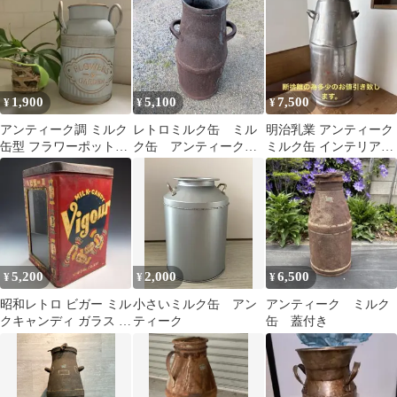
1,900
5,100
7,500
¥
¥
¥
アンティーク調 ミルク
レトロミルク缶 ミル
明治乳業 アンティーク
缶型 フラワーポット
ク缶 アンティーク雑
ミルク缶 インテリア雑
【新品】
貨 ガーデニング雑貨
貨
5,200
2,000
6,500
¥
¥
¥
昭和レトロ ビガー ミル
小さいミルク缶 アン
アンティーク ミルク
クキャンディ ガラス 駄
ティーク
缶 蓋付き
菓子缶 当時物 古道具
後付け蓋