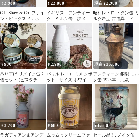
3,980
23,000
2,900
¥
¥
現在 ¥
C.P. Shaw & Co. ファイ
イギリス アンティー
昭和レトロ トタン缶 ミ
ン・ピッグス ミルク
ク ミルク缶 鉄メッ
ルク缶型 古道具 ドラ
缶 アンティーク
キ銅コーティング
イフラワーベース ビ
ンテージ
930
2,900
35,000
¥
¥
現在 ¥
吊り下げ リメイク缶 2
バリル レトロ ミルクポ
アンティーク 銅製 ミル
個セット (ピスタチオ
ット Lサイズ ホワイト
ク缶 1925年 北欧 ビ
グリーン・ミルクティ
２個セット
ンテージ
ーグレージュ) ハンド
メイド ＊ リメ缶 リメ
イク鉢 リメ鉢 蓋付き
猫缶 多肉 寄せ植え
3,700
680
1,100
¥
¥
¥
ラガディアン＆アンデ
ムゥムゥクリームファ
セール品‼️リメイク缶