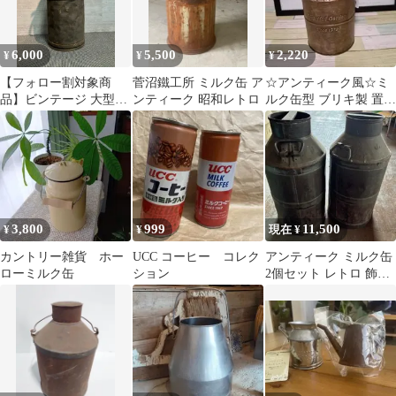
6,000
5,500
2,220
¥
¥
¥
【フォロー割対象商
菅沼鐵工所 ミルク缶 ア
☆アンティーク風☆ミ
品】ビンテージ 大型ミ
ンティーク 昭和レトロ
ルク缶型 ブリキ製 置物
ルク缶 牛乳缶 72.8cm
☆新品未使用品
アンティーク 店舗デ
ィスプレイ 7-A
3,800
999
11,500
¥
¥
現在 ¥
カントリー雑貨 ホー
UCC コーヒー コレク
アンティーク ミルク缶
ローミルク缶
ション
2個セット レトロ 飾り
物