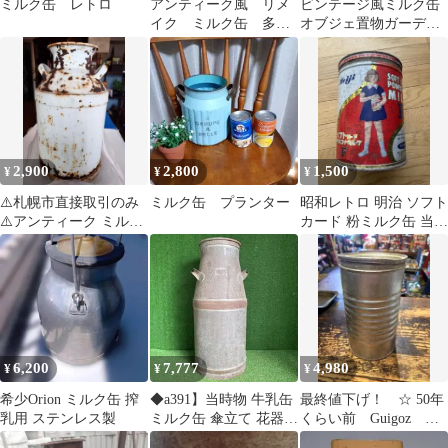
ミルク缶 レトロ
アンティーク風 リメ
ビンテージ風ミルク缶
イク ミルク缶 多肉
オブジェ置物ガーデニ
植物 サボテン 寄せ
ング雑貨レトロサビ加
植え
工
2,900
2,800
1,500
¥
¥
¥
⚠️札幌市直接取引のみ
ミルク缶 プランター
昭和レトロ 明治 ソフト
⚠️アンティーク ミルク
カード 粉ミルク缶 当時
缶 54cm
物 ブリキ缶 アンティー
ク
6,200
7,777
4,980
¥
¥
¥
希少Orion ミルク缶 搾
◆a391】当時物 牛乳缶
最終値下げ！ ☆ 50年
乳用 ステンレス製
ミルク缶 傘立て 花器
くらい前 Guigoz フ
集乳缶 両手缶 高さ約64
ランス製 アルミ ミ