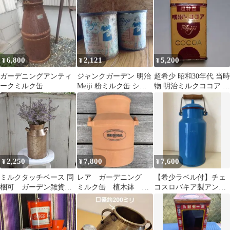
㌢
ルク缶
6,800
2,121
5,200
¥
¥
¥
ガーデニングアンティ
ジャンクガーデン 明治
超希少 昭和30年代 当時
ークミルク缶
Meiji 粉ミルク缶 シャ
物 明治ミルクココア ア
ビー 昭和レトロ 錆 サ
ンティーク缶 超特選 ブ
ビ
リキ缶
2,250
7,800
7,600
¥
¥
¥
ミルクタッチベース 同
レア ガーデニング
【希少ラベル付】チェ
梱可 ガーデン雑貨
ミルク缶 植木鉢 壁
コスロバキア製アンテ
園芸 シャビー アン
掛け 陶器 テラコッ
ィーク ホーローミルク
ティーク ガーデン
タ オレンジ
缶 ブルー 蚤の市
ガーデニング ナチュ
ラルガーデン ジャン