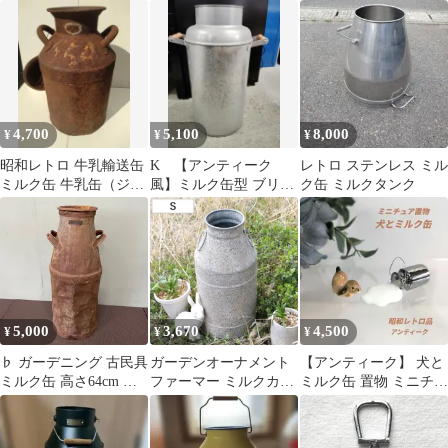
トロ 花瓶 アンティ
ミニチュア陶器 m-
ージ 米びつ 大きいで
ーク ヴィンテージ
3372
す♪
4,700
5,100
8,000
¥
¥
¥
昭和レトロ 牛乳輸送缶
K ​【アンティーク
レトロ ステンレス ミル
ミルク缶 牛乳缶（ジャ
風】ミルク缶型 ブリキ
ク缶 ミルクタンク
ンクガーデン）
缶 傘立て ゴミ箱 イン
テリア レトロ
5,000
3,670
4,500
¥
¥
¥
♭ ガーデニング 古民具
ガーデンオーナメント
【アンティーク】 犬と
ミルク缶 高さ64cm 牛
ファーマー ミルクカン
ミルク缶 置物 ミニチュ
乳缶 昭和レトロ アンテ
S （ オーナメント 花瓶
ア 陶器【昭和レトロ】
ィーク（g）
花びん スワッグ 収納
花器 ポット アイアン