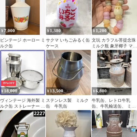
7,000
1,380
1,200
¥
¥
¥
ビンテージ ホーロー ミ
サクマ いちごみるく缶
文玩 カラフル菩提念珠
ルク缶
ケース
ミルク瓶 象牙椰子 マカ
ロンカラー 握り石 スト
レス発散
39%OFF
18,000
13,500
6,800
¥
¥
¥
ヴィンテージ 海外製 ミ
ステンレス製 ミルク
牛乳缶、レトロ牛乳
ルク缶 ストレーナー 一
缶 牛乳缶
缶、牛乳輸送缶、 ミル
式セット 大型 ステンレ
ク缶、ローソン缶、ガ
ス 蓋付き 濾過器 酪農
ーデニング雑貨
古道具 インダストリア
ル 骨董