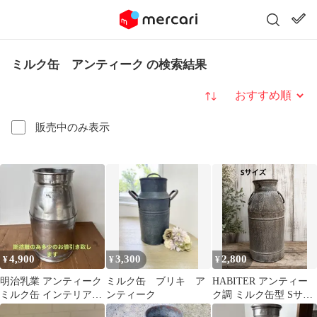
ミルク缶 アンティーク の検索結果
並び替え
販売中のみ表示
4,900
3,300
2,800
¥
¥
¥
明治乳業 アンティーク
ミルク缶 ブリキ ア
HABITER アンティー
ミルク缶 インテリア雑
ンティーク
ク調 ミルク缶型 Sサイ
貨
ズ フラワーベース