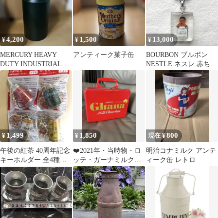
ミルク缶 鉄製 植物 花
ドライフラワー 観葉植
物 園芸 インテリア 卓
上 花資材 ディスプレイ
4,200
1,500
13,000
¥
¥
¥
）)
MERCURY HEAVY
アンティーク菓子缶
BOURBON ブルボン
DUTY INDUSTRIAL
NESTLE ネスレ 赤ちゃ
CAN ミルク缶
ん フランス キーホルダ
ー
1,499
1,850
800
¥
¥
現在 ¥
午後の紅茶 40周年記念
❤️2021年・当時物・ロ
明治コナミルク アンテ
キーホルダー 全4種セ
ッテ・ガーナミルクチ
ィーク缶 レトロ
ット
ョコレート 缶のトラ
ンク バック