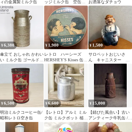
ィの金属製ミルク缶
ッジミルク缶 空缶
お洒落なダチョウ
ヴィンテージ 小物 イン
テリア
6,380
1,980
1,500
¥
¥
¥
傘立て おしゃれ かわい
レトロ ハーシーズ
サロペットおじいさ
い ミルク缶 ゴールド
HERSHEY'S Kisses 缶
ん キャニスター 小
ブリキ 置物 飾り オブ
英国製
物入れ
ジェ オーナメント ガー
デンニング雑貨 可愛い
おしゃれ 店舗 お祝い
新築祝い 贈り物 MILK
6,500
6,600
15,000
¥
¥
¥
明治ミルクコーヒー缶/
【レトロ】アルミ ミル
【錆びた風合い】古い
昭和レトロ空き缶
ク缶 ミルクポット 槌目
アンティーク牛乳缶 /
刻印入り インテリア 20
ミルク缶古録展 送料無
料 中古 品番T31