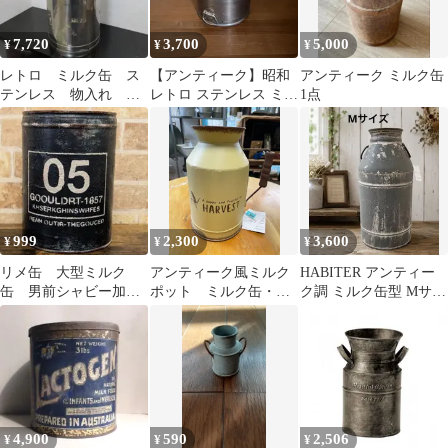
7,720
3,700
5,000
¥
¥
¥
レトロ ミルク缶 ス
【アンティーク】昭和
アンティーク ミルク缶
テンレス 物入れ デ
レトロ ステンレス ミル
1点
ィスプレイ
クタンク 牛乳缶 ジャン
クガーデン
999
2,300
3,600
¥
¥
¥
リメ缶 大型ミルク
アンティーク風ミルク
HABITER アンティー
缶 男前シャビー加工
ポット ミルク缶・ガ
ク調 ミルク缶型 Mサイ
ディープブルー＆ホワ
ーデンインテリア
ズ フラワーベース
イトロゴ
4,900
590
2,506
¥
¥
¥