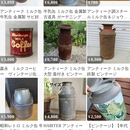
3,899
6,800
780
¥
¥
¥
アンティーク ミルク缶
牛乳缶 ミルク缶 金属製
アンティーク調スチー
牛乳缶 金属製 サビ好き
古道具 ガーデニング デ
ルミルク缶＆ジョウロ
茶色
ィスプレイ レトロ
型オブジェ 2点セット
3,000
6,780
8,900
¥
¥
¥
森永 ミルクコーヒ
アンティーク ミルク缶
アンティーク ミルク缶
ー ヴィンテージ缶
大型 蓋付き ビンテージ
鉄製 ビンテージ
昭和レトロ
ガーデニング オブジェ
傘立て
5,900
4,800
2,500
¥
¥
¥
昭和レトロ ミルク缶 牛
HABITER アンティー
【ビンテージ】【年代