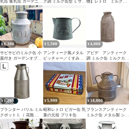
乳缶 集乳缶 ガーデニン
ク調 ミルク缶型 Ｌサイ
物】レトロ ミルク缶
グ インテリア
ズ フラワーベース
ファーム柄 ブリキ製
【送料込み】
6,380
1,500
4,000
¥
¥
¥
サビサビのミルク缶 小
アンティーク風メタル
アビデ アンティーク
蓋付き ガーデンオブジ
ピッチャー／くすみグ
調 ミルク缶 ミルクカン
ェ 古道具 ガーデニング
リーン／ミルク缶／ガ
オブジェ
雑貨 ジャンクガーデン
ーデン／新品
ナチュラルガーデン
1,298
5,999
18,000
¥
¥
¥
プランター バリル ミル
昭和レトロ ビガー缶 乳
フランスアンティーク
クポット L （ 花瓶 花
菓の元祖 ブリキ缶
ミルク缶 メタル製 シャ
びん 植木鉢 プラントポ
ビーシック
ット 植物用ポット 花器