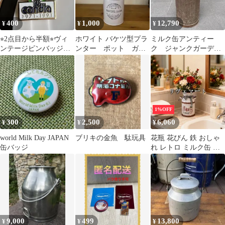
400
1,000
12,790
¥
¥
¥
⭐︎2点目から半額⭐︎ヴィ
ホワイト バケツ型プラ
ミルク缶アンティー
ンテージピンバッジ
ンター ポット ガー
ク ジャンクガーデン
フランス雑貨 ピン
デニング雑貨 インテ
用 鉄錆びコレクター
ズ ミルク缶
リア ブリキ
1%OFF
300
2,500
6,060
¥
¥
¥
world Milk Day JAPAN
ブリキの金魚 駄玩具
花瓶 花びん 鉄 おしゃ
缶バッジ
れ レトロ ミルク缶 シ
ンプル ヴィンテージ風
インテリア雑貨 花器 生
け花 装飾 玄関 リビン
グ ダイニング ギフト
プレゼント アンティー
ク調A707
9,000
499
13,800
¥
¥
¥