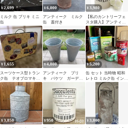
2,699
6,000
3,980
¥
¥
¥
ミルク 缶 ブリキ ミニ
アンティーク ミルク
【私のカントリーフェ
缶
缶 蓋付き
スタ購入】アンティー
ク風 ミルク缶 インテリ
ア雑貨
1,655
4,800
5,200
¥
¥
¥
スーツケース型トラン
アンティーク ブリ
缶 セット 当時物 昭和
ク缶 テオブロマキャ
キ バケツ ガーデニ
レトロ ミルク缶 インテ
ビア缶 アンティーク
ング 2個 ミルク缶
リア ビンテージ まとめ
て 置物
3,850
950
3,800
¥
¥
¥