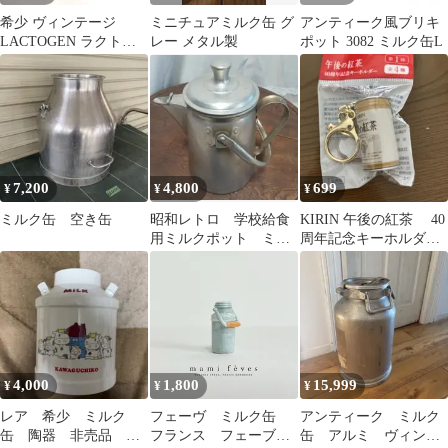
希少 ヴィンテージ
ミニチュアミルク缶 グ
アンティーク風ブリキ
LACTOGEN ラクトゲ
レー メタル製
ポット 3082 ミルク缶L
ン 粉 ミルク缶 レトロ
缶
7,200
4,800
699
¥
¥
¥
ミルク缶 空き缶
昭和レトロ 学校給食
KIRIN 午後の紅茶 40
用ミルクポット ミル
周年記念キーホルダ
ク缶 持ち手つき ア
ー ミルクティー 缶
ンティークインテリア
4,000
1,800
15,999
¥
¥
¥
レア 希少 ミルク
フェーヴ ミルク缶
アンティーク ミルク
缶 陶器 非売品 レ
フランス フェーブ
缶 アルミ ヴィンテ