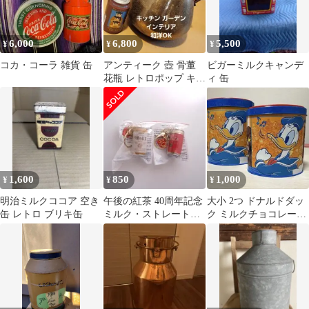
クガーデン
6,000
6,800
5,500
¥
¥
¥
コカ・コーラ 雑貨 缶
アンティーク 壺 骨董
ビガーミルクキャンデ
花瓶 レトロポップ キッ
ィ 缶
チン ミルク缶 ガーデン
ブリキ
1,600
850
1,000
¥
¥
¥
明治ミルクココア 空き
午後の紅茶 40周年記念
大小 2つ ドナルドダッ
缶 レトロ ブリキ缶
ミルク・ストレートテ
ク ミルクチョコレート
ィー缶キーホルダー2個
クランチ缶セット【缶
セット
のみ】