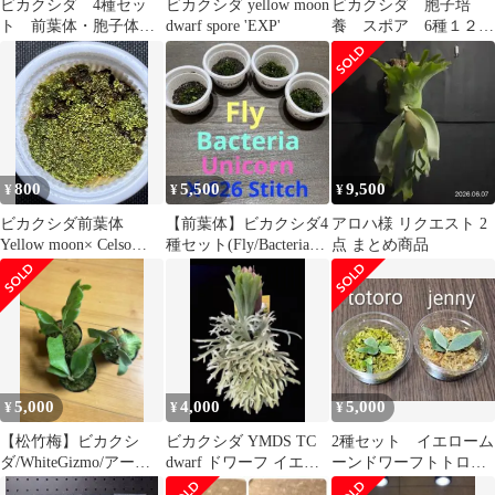
ビカクシダ 4種セッ
ビカクシダ yellow moon
ビカクシダ 胞子培
ト 前葉体・胞子体
dwarf spore 'EXP'
養 スポア 6種１２株
①
セット
800
5,500
9,500
¥
¥
¥
ビカクシダ前葉体
【前葉体】ビカクシダ4
アロハ様 リクエスト 2
Yellow moon× Celso
種セット(Fly/Bacteria
点 まとめ商品
Tatsuta ③
他)胞子培養
5,000
4,000
5,000
¥
¥
¥
【松竹梅】ビカクシ
ビカクシダ YMDS TC
2種セット イエローム
ダ/WhiteGizmo/アーバ
dwarf ドワーフ イエロ
ーンドワーフトトロ
ンリバー/イエロームー
ームーン Y4-2
ジェニー