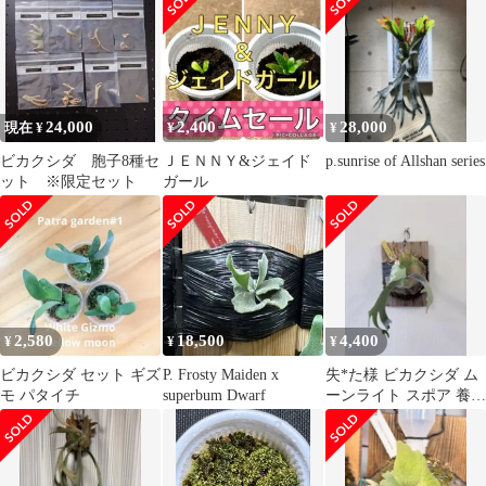
ン
24,000
2,400
28,000
現在 ¥
¥
¥
ビカクシダ 胞子8種セ
ＪＥＮＮＹ&ジェイド
p.sunrise of Allshan series
ット ※限定セット
ガール
2,580
18,500
4,400
¥
¥
¥
ビカクシダ セット ギズ
P. Frosty Maiden x
失*た様 ビカクシダ ム
モ パタイチ
superbum Dwarf
ーンライト スポア 養生
済 タグ付 Moon Light