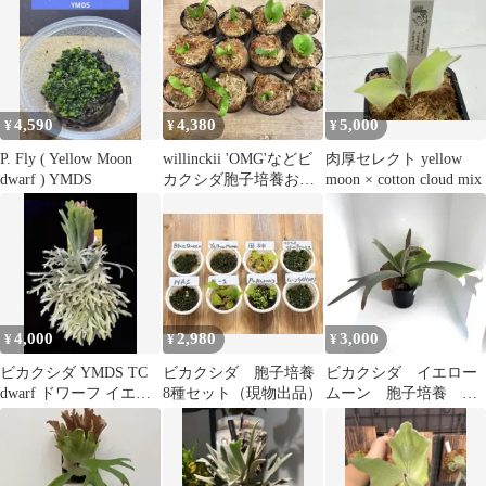
4,590
4,380
5,000
¥
¥
¥
P. Fly ( Yellow Moon
willinckii 'OMG'などビ
肉厚セレクト yellow
dwarf ) YMDS
カクシダ胞子培養お得
moon × cotton cloud mix
12種
4,000
2,980
3,000
¥
¥
¥
ビカクシダ YMDS TC
ビカクシダ 胞子培養
ビカクシダ イエロー
dwarf ドワーフ イエロ
8種セット（現物出品）
ムーン 胞子培養 子
ームーン Y4-4
株