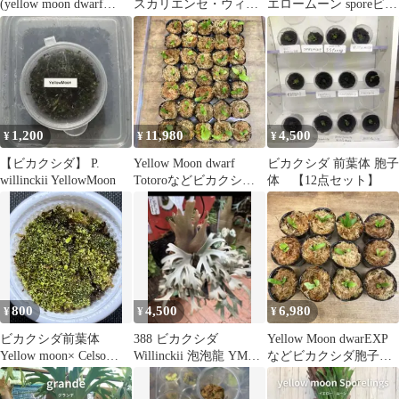
(yellow moon dwarf
スカリエンセ・ウィリ
エロームーン sporeビカ
spore)の胞子
ンキー イエロームーン
クシダ
幼苗 MWY003【コウモ
リラン】
1,200
11,980
4,500
¥
¥
¥
【ビカクシダ】 P.
Yellow Moon dwarf
ビカクシダ 前葉体 胞子
willinckii YellowMoon
Totoroなどビカクシダ
体 【12点セット】
胞子培養株35種
800
4,500
6,980
¥
¥
¥
ビカクシダ前葉体
388 ビカクシダ
Yellow Moon dwarEXP
Yellow moon× Celso
Willinckii 泡泡龍 YMDS
などビカクシダ胞子培
Tatsuta ①
TC
養お得12種