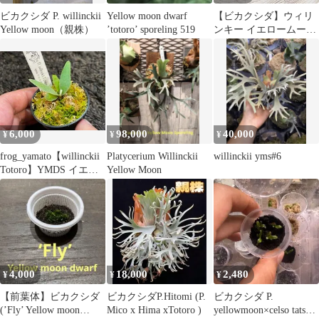
ビカクシダ P. willinckii
Yellow moon dwarf
【ビカクシダ】ウィリ
Yellow moon（親株）
’totoro’ sporeling 519
ンキー イエロームー
ン・バリ 幼苗
WYB011【コウモリラ
ン】
6,000
98,000
40,000
¥
¥
¥
frog_yamato【willinckii
Platycerium Willinckii
willinckii yms#6
Totoro】YMDS イエロ
Yellow Moon
ームーンドワーフ
yellow moon dwarf ウィ
リンキー トトロ spore
スポア super dwarf ドワ
ーフ ビカクシダ コウモ
リラン ケロスポ
4,000
18,000
2,480
¥
¥
¥
【前葉体】ビカクシダ
ビカクシダP.Hitomi (P.
ビカクシダ P.
(’Fly’ Yellow moon
Mico x Hima xTotoro )
yellowmoon×celso tatsuta