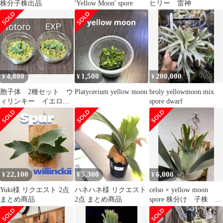
株分子株出品
'Yellow Moon' spore
ヒリー 雷神
4,800
1,500
200,000
¥
¥
¥
胞子体 2種セット ウ
Platycerium yellow moon
broly yellowmoon mix
ィリンキー イエロー
spore dwarf
ムーンドワーフトト
ロ ＥＸＰ
22,100
5,300
6,000
¥
¥
¥
Yuki様 リクエスト 2点
ハネハネ様 リクエスト
celso × yellow moon
まとめ商品
2点 まとめ商品
spore 株分け 子株 ビ
カクシダ