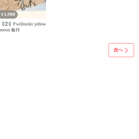
5,980
¥
【②】P.willinckii yellow
moon 板付
次へ