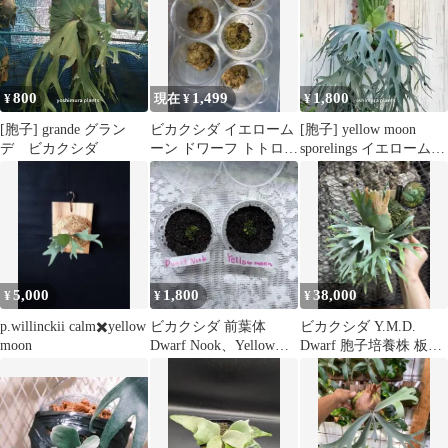
800
1,499
1,800
¥
現在 ¥
¥
[胞子] grande グラン
ビカクシダ イエローム
[胞子] yellow moon
デ ビカクシダ
ーン ドワーフ トトロ
sporelings イエロームー
胞子培養 1株
ン
5,000
1,800
38,000
¥
¥
¥
p.willinckii calm✖️yellow
ビカクシダ 前葉体
ビカクシダ Y.M.D.
moon
Dwarf Nook、Yellow
Dwarf 胞子培養株 板付
moon2点セット
け