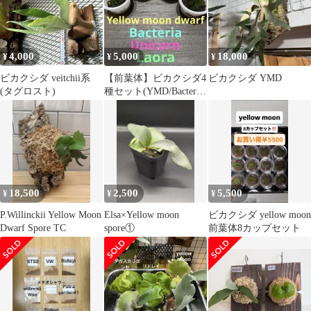
4,000
5,000
18,000
¥
¥
¥
ビカクシダ veitchii系
【前葉体】ビカクシダ4
ビカクシダ YMD
(タグロスト)
種セット(YMD/Bacteria
他)胞子培養
18,500
2,500
5,500
¥
¥
¥
P.Willinckii Yellow Moon
Elsa×Yellow moon
ビカクシダ yellow moon
Dwarf Spore TC
spore①
前葉体8カップセット