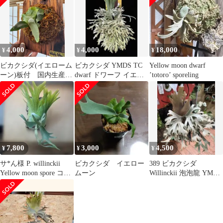
4,000
4,000
18,000
¥
¥
¥
ビカクシダ(イエローム
ビカクシダ YMDS TC
Yellow moon dwarf
ーン)板付 国内生産
dwarf ドワーフ イエロ
’totoro’ sporeling
<9bp>アフターフォロ
ームーン Y4-1
ー◎
7,800
3,000
4,500
¥
¥
¥
サ*ん様 P. willinckii
ビカクシダ イエロー
389 ビカクシダ
Yellow moon spore コル
ムーン
Willinckii 泡泡龍 YMDS
ク
TC