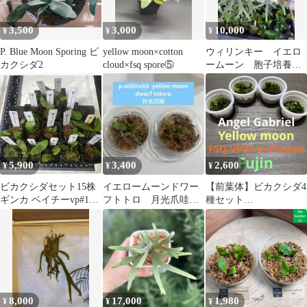
3,500
3,000
10,000
¥
¥
¥
P. Blue Moon Sporing ビ
yellow moon×cotton
ウィリンキー イエロ
カクシダ2
cloud×fsq spore⑤
ームーン 胞子培養
7/29
5,900
3,400
2,600
¥
¥
¥
ビカクシダセット15株
イエロームーンドワー
【前葉体】ビカクシダ4
ギンカ ベイチーvp#16
フトトロ 月光爪哇
種セット
イエロームーンなど
セット ①
(AngelGabriel/Fujin他)胞
子培養
8,000
17,000
1,980
¥
¥
¥