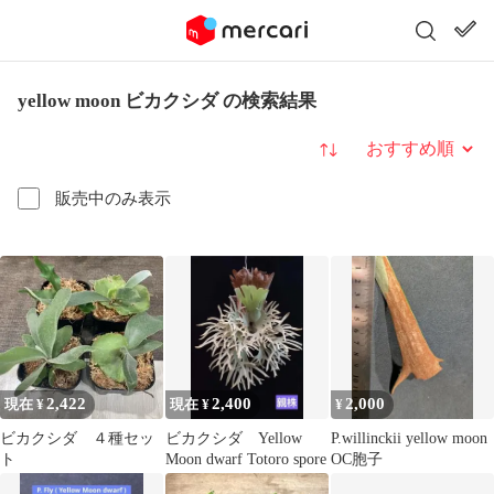
yellow moon ビカクシダ の検索結果
並び替え
販売中のみ表示
2,422
2,400
2,000
現在 ¥
現在 ¥
¥
ビカクシダ ４種セッ
ビカクシダ Yellow
P.willinckii yellow moon
ト
Moon dwarf Totoro spore
OC胞子