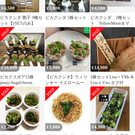
4,500
5,000
4,500
¥
¥
¥
ビカクシダ 胞子 9種セ
ビカクシダ 5株セット
ビカクシダ 2種セッ
ット【1SETのみ】
ト YellowMoon＆マダ
ガスカリエンセ
10,000
1,980
14,900
¥
¥
¥
ビカクスポア15株
【ビカクシダ】ウィリ
2株セットLisa × YMs &
jenny/Angel/Seven
ンキー イエロームー
Lisa x Vws タグ付
moon/mix
ン・バリ 幼苗
WYB013【コウモリラ
ン】
2,280
3,800
4,980
¥
¥
¥