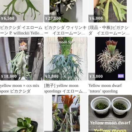
6,500
27,000
6,000
¥
¥
¥
ビカクシダ イエローム
ビカクシダ ウィリンキ
[現品・中株]ビガクシ
ーン P. willinckii Yellow
ー イエロームーンド
ダ イエロームーン
Moon
ワーフ
Yellow Moon ウィリン
キー
18,000
1,800
3,800
¥
¥
¥
yellow moon × ccs mix
[胞子] yellow moon
Yellow moon dwarf
spore ビカクシダ
sporelings イエロームー
’totoro’ sporeling
ン