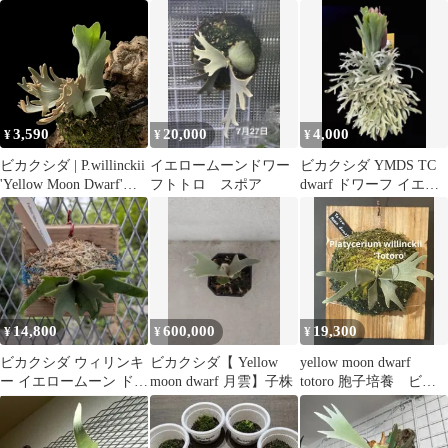
dwarf)胞子培養
胞子培養苗
3,590
20,000
4,000
¥
¥
¥
ビカクシダ | P.willinckii
イエロームーンドワー
ビカクシダ YMDS TC
'Yellow Moon Dwarf'
フトトロ スポア
dwarf ドワーフ イエロ
(Selected sporeling /
ームーン Y4-5
'Totoro') | トトロ スポア
A
14,800
600,000
19,300
¥
¥
¥
ビカクシダ ウィリンキ
ビカクシダ【 Yellow
yellow moon dwarf
ー イエロームーン ドワ
moon dwarf 月雲】子株
totoro 胞子培養 ビカ
ーフ
クシダ