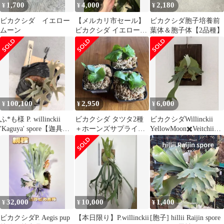
1,700
4,000
2,180
¥
¥
¥
ビカクシダ イエロー
【メルカリ市セール】
ビカクシダ胞子培養前
ムーン
ビカクシダ イエローム
葉体＆胞子体【2品種】
ーン
100,100
2,950
6,000
¥
¥
¥
ふ*も様 P. willinckii
ビカクシダ タツタ2種
ビカクシダWillinckii
'Kaguya' spore【迦具
＋ホーンズサプライズ
YellowMoon✖️Veitchii
夜】 ビ
＋おまけ1種
wild
32,000
10,000
1,400
¥
¥
¥
ビカクシダP. Aegis pup
【本日限り】P.willinckii
[胞子] hillii Raijin spore