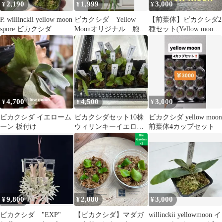
2,190
1,999
3,000
¥
¥
¥
P. willinckii yellow moon
ビカクシダ Yellow
【前葉体】ビカクシダ2
spore ビカクシダ
Moonオリジナル 胞子
種セット(Yellow moon
葉
dwarf 他)胞子培養
4,700
4,500
3,000
¥
¥
¥
ビカクシダ イエローム
ビカクシダセット10株
ビカクシダ yellow moon
ーン 板付け
ウィリンキーイエロー
前葉体4カップセット
ムーン、ギンカなど
9,800
2,080
3,000
¥
¥
¥
ビカクシダ "EXP"
【ビカクシダ】マダガ
willinckii yellowmoon イ