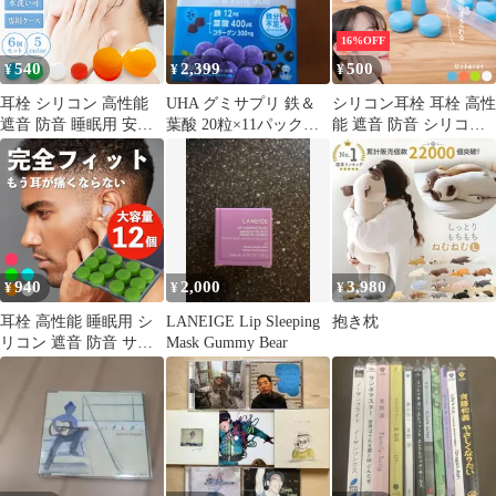
16%OFF
540
2,399
500
¥
¥
¥
耳栓 シリコン 高性能
UHA グミサプリ 鉄＆
シリコン耳栓 耳栓 高性
遮音 防音 睡眠用 安眠
葉酸 20粒×11パック合
能 遮音 防音 シリコン
快眠 いびき対策 騒音対
計220粒 10日分×11
6個入り 完全遮音 水泳
策 水泳 勉強 仕事 集中
洗える サーフィン 痛く
力アップ フィット感 柔
ない ライブ いびき 睡
らかい 自由成形 粘土状
眠 騒音 工事 スポーツ
水洗い可能 繰り返し使
アウトドア 勉強 学習
用 衛生的 アレルギーフ
リー 無毒性 耐久性 長
940
2,000
3,980
¥
¥
¥
持ち コスパ 圧迫感 痛
くなりにくい
耳栓 高性能 睡眠用 シ
LANEIGE Lip Sleeping
抱き枕
リコン 遮音 防音 サー
Mask Gummy Bear
フィン ライブ用 最強
いびき 洗える 痛くない
完全遮音 水泳用 強力
勉強