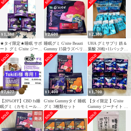
1,300
2,600
2,380
¥
¥
¥
★タイ限定★睡眠 サポ
睡眠グミ G'nite Beauti
UHA グミサプリ 鉄＆
ート グミ G'nite ジーナ
Gummy 15袋ラズベリー
葉酸 20粒×11パック合
イト 3袋セット
味お得用2
計220粒 10日分×11
7,677
1,400
1,700
¥
¥
¥
【20%OFF】CBD fx睡
G'nite Gummyタイ 睡眠
【タイ限定 】G'nite
眠グミ（カモミール＆
グミ 3種類セット
Gummy ジーナイト グ
パッションフラワー）
ミ 巨峰味 6袋セット
60粒入り