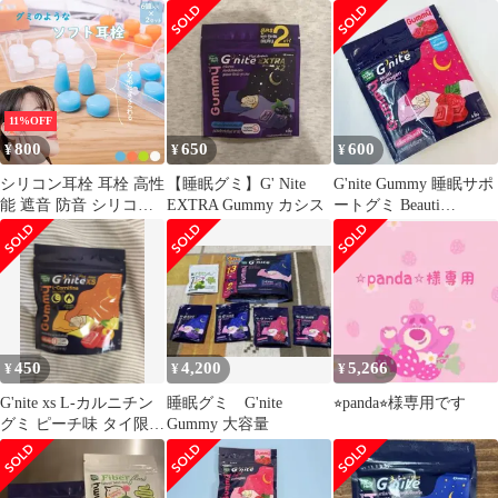
12個入り 完全遮音 水泳
睡眠サポート
洗える サーフィン 痛く
ない ライブ いびき 睡
眠 騒音 工事 スポーツ
アウトドア
11%OFF
800
650
600
¥
¥
¥
シリコン耳栓 耳栓 高性
【睡眠グミ】G' Nite
G'nite Gummy 睡眠サポ
能 遮音 防音 シリコン
EXTRA Gummy カシス
ートグミ Beauti
12個入り 完全遮音 水泳
Collagen
洗える サーフィン 痛く
ない ライブ いびき 睡
眠 騒音 工事 スポーツ
アウトドア
450
4,200
5,266
¥
¥
¥
G'nite xs L-カルニチン
睡眠グミ G'nite
⭐︎panda⭐︎様専用です
グミ ピーチ味 タイ限定
Gummy 大容量
4粒 睡眠サポート