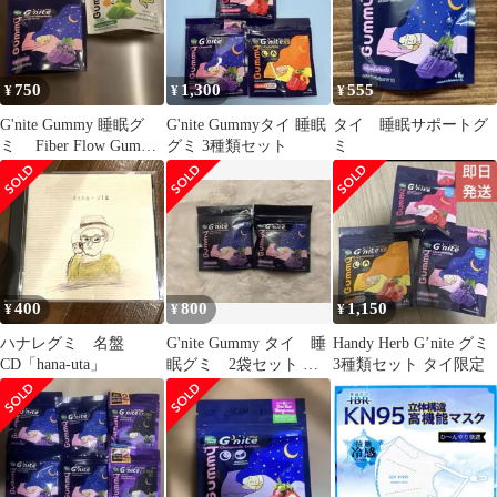
750
1,300
555
¥
¥
¥
G'nite Gummy 睡眠グ
G'nite Gummyタイ 睡眠
タイ 睡眠サポートグ
ミ Fiber Flow Gummy
グミ 3種類セット
ミ
腸活グミ
400
800
1,150
¥
¥
¥
ハナレグミ 名盤
G'nite Gummy タイ 睡
Handy Herb G’nite グミ
CD「hana-uta」
眠グミ 2袋セット グ
3種類セット タイ限定
レープ