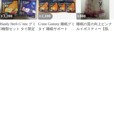
3,200
2,100
800
¥
¥
¥
Handy Herb G’nite グミ
G'nite Gummy 睡眠グミ
睡眠の質の向上ピンク
3種類セット タイ限定
タイ 睡眠サポート 8
ルイボスティー【肌の
袋セット ピーチ味
弾力 肌の健康助け
る】