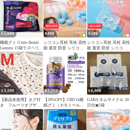
る】
16%OFF
16%OFF
2,600
490
500
¥
¥
¥
睡眠グミ G'nite Beauti
シリコン耳栓 耳栓 高性
シリコン耳栓 耳栓 高性
Gummy 15袋ラズベリー
能 遮音 防音 シリコン
能 遮音 防音 シリコン
味お得用1
6個入り 完全遮音 水泳
6個入り 完全遮音 水泳
洗える サーフィン 痛く
洗える サーフィン 痛く
ない ライブ いびき 睡
ない ライブ いびき 睡
眠 騒音 工事 スポーツ
眠 騒音 工事 スポーツ
アウトドア 勉強 学習
アウトドア 勉強 学習
3,599
7,777
6,900
¥
¥
¥
【新品未使用】タグ付
【20%OFF】CBD fx睡
GABA ネムサイクル 30
き フルーツオブザル
眠グミ（カモミール＆
日分✖️5袋
ーム ワッフル ルーム
パッションフラワー）
ウェア グミ柄M
60粒入り