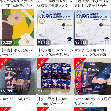
眠りの森feat.ハナレグ
マスク 業務用 KN95 立
【断捨離中★ひのり様
ミ [CD] 冨田ラボ? ハナ
体構造高機能マスク ベ
専用】お菓子 詰め合わ
レグミ? 松本隆? 冨田恵
ーシック 冷感 個別包装
せ まとめ売り
一; 冨田ラボ_02
ホワイト 20枚入
4573508631244 ×2セッ
ト
5,229
1,980
2,722
¥
¥
¥
【中古】眠りの森feat.
【業務用】KN95ベーシ
マスク 業務用 KN95ベ
ハナレグミ
ック 立体構造高機能マ
ーシック 立体構造高機
スク 個別包装 レギュラ
能マスク 個別包装 レギ
ーサイズ ホワイト 20枚
ュラーサイズ ホワイト
入
20枚入 4573508631015
5,199
1,800
2,000
¥
¥
¥
G'nite グミ 24g 13袋
【タイ限定 】G'nite
G'nite Gummy 180g 睡眠
Gummy ジーナイト グ
サポートグミ
ミ 巨峰味 6袋セット