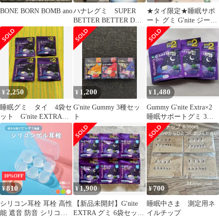
BONE BORN BOMB ano
ハナレグミ SUPER
★タイ限定★睡眠サポ
BETTER BETTER DOG
ート グミ G'nite ジーナ
CD 6枚 DVD
イト 3袋セット
2,250
1,200
1,480
¥
¥
¥
睡眠グミ タイ 4袋セ
G'nite Gummy 3種セッ
Gummy G'nite Extra×2
ット G'nite EXTRA
ト
睡眠サポートグミ 3袋
Gummy
セット
10%OFF
810
1,900
700
¥
¥
¥
シリコン耳栓 耳栓 高性
【新品未開封】G'nite
睡眠中さま 測定用ネ
能 遮音 防音 シリコン
EXTRA グミ 6袋セット
イルチップ