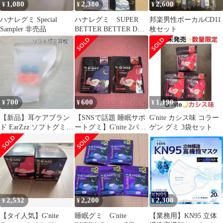
1,080
2,380
2,600
¥
¥
¥
ハナレグミ Special
ハナレグミ SUPER
邦楽男性ボーカルCD11
Sampler 非売品
BETTER BETTER DOG
枚セット
CD 7枚 DVD
700
600
1,190
¥
¥
¥
【新品】耳ケアブラン
【SNSで話題 睡眠サポ
G'nite カシス味 コラー
ド EarZzz ソフトグミ耳
ートグミ】G'nite 2パッ
ゲン グミ 3袋セット
栓 シリコン 遮音 防音
ク
2,532
2,200
2,300
¥
¥
¥
【タイ人気】G'nite
睡眠グミ G'nite
【業務用】KN95 立体