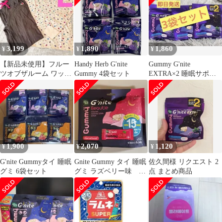
3,199
1,890
1,860
¥
¥
¥
【新品未使用】フルー
Handy Herb G'nite
Gummy G'nite
ツオブザルーム ワッフ
Gummy 4袋セット
EXTRA×2 睡眠サポー
ルルームウェア 長
トグミ
袖 グミ柄L
1,900
2,070
1,120
¥
¥
¥
G'nite Gummyタイ 睡眠
Gnite Gummy タイ 睡眠
佐久間様 リクエスト 2
グミ 6袋セット
グミ ラズベリー味 2
点 まとめ商品
粒入り15パック