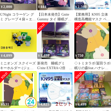
2,000
444
2,560
¥
¥
¥
G'Night コラーゲン グ
【日本未発売】Gnite
【業務用】KN95 立体
ミ グレープ４袋＋エク
Gummy タイ 睡眠グミ
構造高機能マスク ベー
ストラ2袋セット
睡眠サポート サプリメ
シック 冷感 個別包装
ント
ホワイト 20枚入 ひ～ん
やり快適。
4,099
1,480
750
¥
¥
¥
ミニオンズ スクイーズ
新発売 睡眠グミ
◇トミタラボ/冨田ラボ/
キーホルダー (ジェー
G'nite EXTRA×2倍 2
眠りの森feat.ハナレグ
ムス グミ タグ1)
袋8個入り ブルーベリ
ミ/BFCA80012
ー味 タイ
531
4,825
6,499
¥
¥
¥