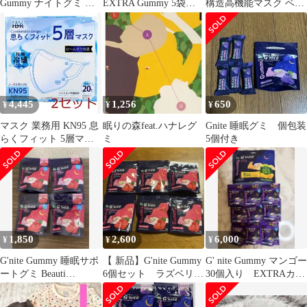
Gummy ナイトグミ 各4
EXTRA Gummy 5袋セ
構造高機能マスク ベー
袋セット
ット
シック 冷感 個別包装
ホワイト 20枚入
4,445
1,256
650
¥
¥
¥
マスク 業務用 KN95 息
眠りの森feat.ハナレグ
Gnite 睡眠グミ 個包装
らくフィット 5層マス
ミ
5個付き
ク 冷感 個別包装 ホワ
イト 20枚入
4573508631220 ×2セッ
ト
1,850
2,600
6,000
¥
¥
¥
G'nite Gummy 睡眠サポ
【 新品】G'nite Gummy
G' nite Gummy マンゴー
ートグミ Beauti
6個セット ラズベリー
30個入り EXTRAカシ
Collagen
味
ス味4個入り×9袋