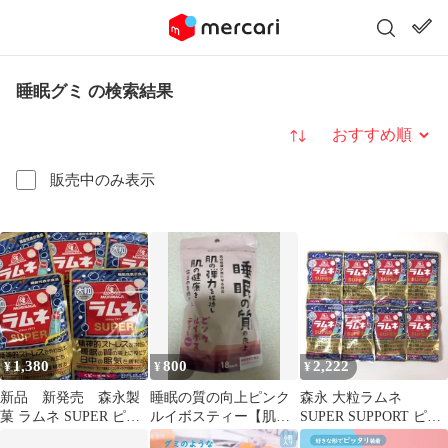
睡眠グミ の検索結果
並び替え
販売中のみ表示
1,380
800
2,222
¥
¥
¥
新品 新発売 森永製
睡眠の質の向上ピンク
森永 大粒ラムネ
菓 ラムネ SUPER ピー
ルイボスティー【肌の
SUPER SUPPORT ピー
チ味 5袋セット
弾力 肌の健康助け
チ味 8個セット