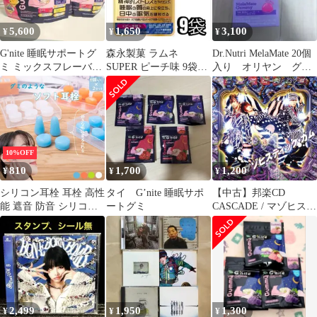
5,600
1,650
3,100
¥
¥
¥
G'nite 睡眠サポートグ
森永製菓 ラムネ
Dr.Nutri MelaMate 20個
ミ ミックスフレーバー
SUPER ピーチ味 9袋セ
入り オリヤン グ
2個×15袋 2パック
ット
ミ メラメイト
10%OFF
810
1,700
1,200
¥
¥
¥
シリコン耳栓 耳栓 高性
タイ G’nite 睡眠サポ
【中古】邦楽CD
能 遮音 防音 シリコン
ートグミ
CASCADE / マゾヒステ
12個入り 完全遮音 水泳
ィック・ガム
洗える サーフィン 痛く
ない ライブ いびき 睡
眠 騒音 工事 スポーツ
アウトドア
2,499
1,950
1,300
¥
¥
¥