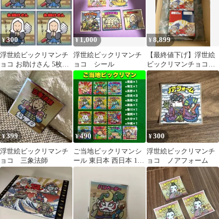
300
1,000
8,899
¥
¥
¥
浮世絵ビックリマンチ
浮世絵ビックリマンチ
【最終値下げ】浮世絵
ョコ お助けさん 5枚セ
ョコ シール
ビックリマンチョコシ
ット
ール未開封2ボックスと
ファイル付き
399
490
300
¥
¥
¥
浮世絵ビックリマンチ
ご当地ビックリマンシ
浮世絵ビックリマンチ
ョコ 三象法師
ール 東日本 西日本 13
ョコ ノアフォーム
枚セット まとめ売り ロ
ッテ