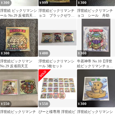
300
999
300
¥
¥
¥
浮世絵 ビックリマンシ
浮世絵ビックリマンチ
浮世絵ビックリマンチ
ール No.29 反省四天王
ョコ ブラックゼウス
ョコ シール 舟助
ステッカー キャラクタ
他4枚まとめ売り
ーシール
300
400
300
¥
¥
¥
浮世絵ビックリマン
浮世絵ビックリマンシ
牛若神帝 No.10【浮世
No.29 反省四天王
ール 3枚セット
絵ビックリマンチョ
コ】
550
550
300
¥
¥
¥
浮世絵ビックリマンチ
びーと様専用 浮世絵ビ
浮世絵ビックリマンシ