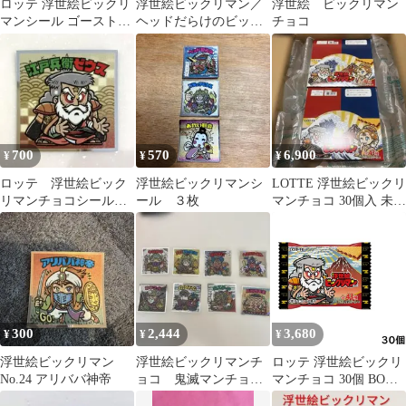
ロッテ 浮世絵ビックリ
浮世絵ビックリマン／
浮世絵 ビックリマン
マンシール ゴーストア
ヘッドだらけのビック
チョコ
リババ お助けさん 2枚
リマン
700
570
6,900
¥
¥
¥
ロッテ 浮世絵ビック
浮世絵ビックリマンシ
LOTTE 浮世絵ビックリ
リマンチョコシール
ール ３枚
マンチョコ 30個入 未開
江戸兵衛ゼウス No.37
封2箱セット
300
2,444
3,680
¥
¥
¥
浮世絵ビックリマン
浮世絵ビックリマンチ
ロッテ 浮世絵ビックリ
No.24 アリババ神帝
ョコ 鬼滅マンチョ
マンチョコ 30個 BOX
コ 8枚まとめ売りで
食玩 賞味期限 2027/02