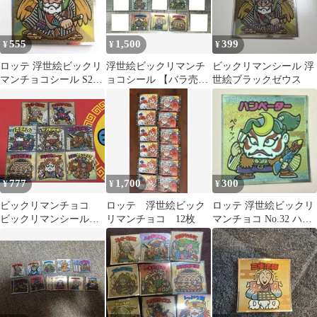
555
1,500
399
¥
¥
¥
ロッテ 浮世絵ビックリ
浮世絵ビックリマンチ
ビックリマンシール 浮
マンチョコシール S2
ョコシール 【バラ売り
世絵ブラックゼウス
浮世絵ブラックゼウス
可】
777
1,700
300
¥
¥
¥
ビックリマンチョコ
ロッテ 浮世絵ビック
ロッテ 浮世絵ビックリ
ビックリマンシール
リマンチョコ 12枚
マンチョコ No.32 ハン
浮世絵ビックリマン
ペーター
まとめ売り