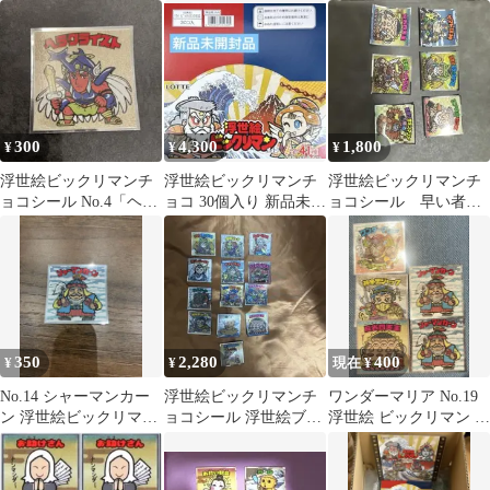
けさん
ア サンタマリア
し助六
300
4,300
1,800
¥
¥
¥
浮世絵ビックリマンチ
浮世絵ビックリマンチ
浮世絵ビックリマンチ
ョコシール No.4「ヘラ
ョコ 30個入り 新品未開
ョコシール 早い者勝
クライスト」
封
ち
350
2,280
400
¥
¥
現在 ¥
No.14 シャーマンカー
浮世絵ビックリマンチ
ワンダーマリア No.19
ン 浮世絵ビックリマン
ョコシール 浮世絵ブラ
浮世絵 ビックリマン シ
チョコ 悪魔VS天使
ックゼウス 含む13枚
ール チョコ