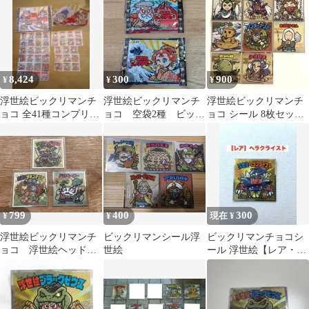
8,424
300
900
¥
¥
¥
浮世絵ビックリマンチ
浮世絵ビックリマンチ
浮世絵ビックリマンチ
ョコ 全41種コンプリー
ョコ 空袋2種 ビック
ョコ シール 8枚セット
ト+6000冊限定特別シー
リマン
まとめ売り
ルアルバム
799
400
300
¥
¥
現在 ¥
浮世絵ビックリマンチ
ビックリマンシール浮
ビックリマンチョコシ
ョコ 浮世絵ヘッドロ
世絵
ール 浮世絵【レア・ヘ
ココほか
ラクライスト】