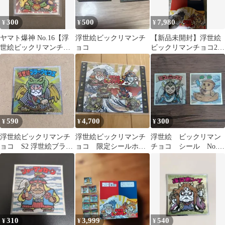
300
500
7,980
¥
¥
¥
ヤマト爆神 No.16【浮
浮世絵ビックリマンチ
【新品未開封】浮世絵
世絵ビックリマンチョ
ョコ
ビックリマンチョコ2箱
コ】
（60個入り） 特典付
き
590
4,700
300
¥
¥
¥
浮世絵ビックリマンチ
浮世絵ビックリマンチ
浮世絵 ビックリマン
ョコ S2 浮世絵ブラッ
ョコ 限定シールホル
チョコ シール No.2
クゼウス 1枚
ダー
No.12 聖フェニック
ス 他
310
3,999
540
¥
¥
¥