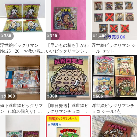
す。
380
320
1,400
¥
¥
¥
浮世絵ビックリマン
【早いもの勝ち】かわ
浮世絵ビックリマン シ
No.25 26 お救い観
いいビックリマンシー
ール セット
音 お助けさん グリ
ル 静天女
ーンハウス
9,000
300
666
¥
¥
¥
値下浮世絵ビックリマ
【即日発送】浮世絵ビ
浮世絵ビックリマンチ
ン （1箱30個入り）✕2
ックリマンチョコ
ョコ シール4点
箱 LOTTE ビックリマ
No.29 反省四天王 ま
ンシール
とめ売り歓迎！