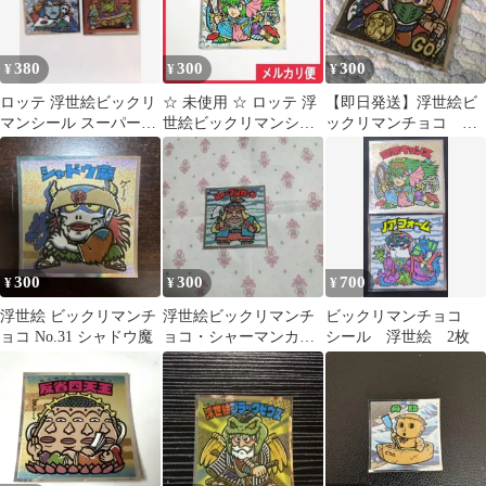
380
300
300
¥
¥
¥
ロッテ 浮世絵ビックリ
☆ 未使用 ☆ ロッテ 浮
【即日発送】浮世絵ビ
マンシール スーパーデ
世絵ビックリマンシー
ックリマンチョコ
ビル ゴーストアリババ
ル No.3 聖常キッソス
No.23 一本釣神帝 ま
とめ売り歓迎！
300
300
700
¥
¥
¥
浮世絵 ビックリマンチ
浮世絵ビックリマンチ
ビックリマンチョコ
ョコ No.31 シャドウ魔
ョコ・シャーマンカー
シール 浮世絵 2枚
ン