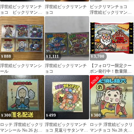
浮世絵ビックリマンチ
浮世絵ビックリマンチ
ビックリマンチョコ
ョコ ビックリマンシ
ョコ
浮世絵ビックリマンシ
ール シャーマンカー
ール No.35 夜叉鬼ング
ン
888
1,111
3,700
¥
¥
¥
浮世絵ビックリマンシ
浮世絵ビックリマンチ
【フォロワー限定クー
ール
ョコ
ポン発行中！数量限
定】【新品/BOX販売】
ロッテ 浮世絵ビックリ
マンチョコ 30個 ビック
リマンシール
300
499
300
¥
¥
¥
ロッテ 浮世絵ビックリ
浮世絵ビックリマンチ
ロッテ 浮世絵ビックリ
マンシール No.26 お助
ョコ 見返りサタンマリ
マンチョコ No.28 火消