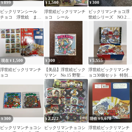
899
1,500
300
¥
¥
¥
ビックリマンシール
浮世絵ビックリマンチ
ビックリマンチョコ浮
チョコ 浮世絵 まと
ョコ シール
世絵シリーズ NO.27
め売り
三象法師
1,500
300
5,555
現在 ¥
¥
¥
浮世絵ビックリマンチ
【美品】浮世絵ビック
浮世絵ビックリマンチ
ョコ
リマン No.15 野聖エ
ョコ30個セット 特別シ
ルサM
ールホルダーおまけ付
き
300
2,222
5,678
¥
¥
現在 ¥
ビックリマンチョコシ
ビックリマンチョコシ
浮世絵ビックリマンチ