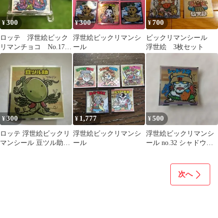
300
300
700
¥
¥
¥
ロッテ 浮世絵ビック
浮世絵ビックリマンシ
ビックリマンシール
リマンチョコ No.17
ール
浮世絵 3枚セット
ノアフォーム
300
1,777
500
¥
¥
¥
ロッテ 浮世絵ビックリ
浮世絵ビックリマンシ
浮世絵ビックリマンシ
マンシール 豆ツル助
ール
ール no.32 シャドウ魔
No.30
シール
次へ