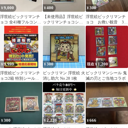
9,000
400
300
¥
¥
¥
浮世絵ビックリマンチ
【未使用品】浮世絵ビ
浮世絵ビックリマンチ
ョコ 全41種フルコン
ックリマンチョコシー
ョコ お救い観音 3枚
プ アルバムセット
ル No.32 ハンペーター
セット
9,999
300
1,200
¥
¥
現在 ¥
浮世絵ビックリマンチ
ビックリマン 浮世絵 火
ビックリマンシール 鬼
ョコ2箱 特別シールホ
消し助六 No.28 1枚
滅の刃とご当地コラボ
ルダー1冊 数量限定当
選品
300
2,220
666
¥
¥
¥