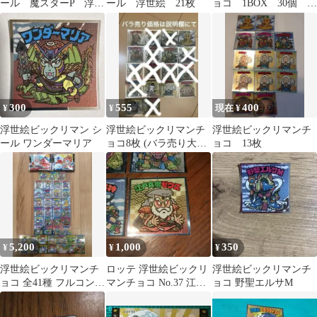
ール 魔スターP 浮世
ール 浮世絵 21枚
ョコ 1BOX 30個 ロ
絵 ご当地 2種セット
ッテ
300
555
400
¥
¥
現在 ¥
浮世絵ビックリマン シ
浮世絵ビックリマンチ
浮世絵ビックリマンチ
ール ワンダーマリア
ョコ8枚 (バラ売り大歓
ョコ 13枚
迎)
5,200
1,000
350
¥
¥
¥
浮世絵ビックリマンチ
ロッテ 浮世絵ビックリ
浮世絵ビックリマンチ
ョコ 全41種 フルコンプ
マンチョコ No.37 江戸
ョコ 野聖エルサM
空袋2種付き
兵衛ゼウス 他