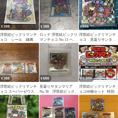
399
300
666
¥
¥
¥
浮世絵ビックリマンチ
ロッテ 浮世絵ビックリ
浮世絵ビックリマンチ
ョコ シール 縁縄如
マンチョコ No.13 ヘッ
ョコ 見返りサンタマ
天 No.33
ドロココ
リア No.38
300
680
9,999
¥
¥
¥
浮世絵ビックリマンチ
見返りサタンマリア
浮世絵ビックリマンチ
ョコ スーパーゼウス 舟
No.38 浮世絵ビックリ
ョコ60個セット 特別シ
助 反省四天王 3枚セッ
マン
ールホルダーおまけ付
ト
き