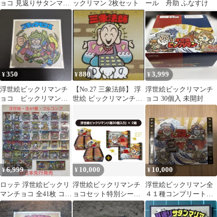
ョコ 見返りサタンマリ
ックリマン 2枚セット
ール 舟助 ふなすけ
ア お救い観音 2枚セ
ット
350
880
3,999
¥
¥
¥
浮世絵ビックリマンチ
【No.27 三象法師】 浮
浮世絵ビックリマンチ
ョコ ビックリマンシ
世絵 ビックリマンチョ
ョコ 30個入 未開封
ール ブラックゼウス
コ
6,999
10,000
10,000
¥
¥
¥
ロッテ 浮世絵ビックリ
浮世絵ビックリマンチ
浮世絵ビックリマン全
マンチョコ 全41枚 コン
ョコセット特別シール
４１種コンプリート、
プリートセット パッケ
ホルダー付き
ミニアルバムセット
ージ付き