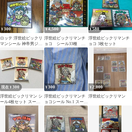
300
4,500
580
¥
¥
¥
ロッテ 浮世絵ビックリ
浮世絵ビックリマンチ
浮世絵ビックリマンチ
マンシール 神帝男ジャ
ョコ シール33種 フ
ョコ 3枚セット
ック No.11
ァイル付き
300
300
2,000
現在 ¥
¥
¥
浮世絵ビックリマン シ
浮世絵ビックリマンチ
浮世絵ビックリマン
ール4枚セット スーパ
ョコシール No.1 スーパ
ーゼウス
ーゼウス