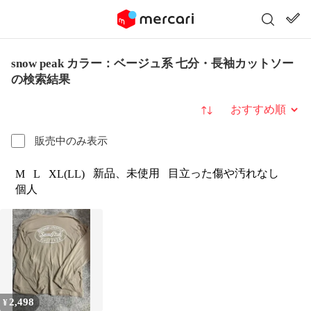
snow peak カラー：ベージュ系 七分・長袖カットソー
の検索結果
並び替え
販売中のみ表示
新品、未使用
目立った傷や汚れなし
M
L
XL(LL)
個人
2,498
¥