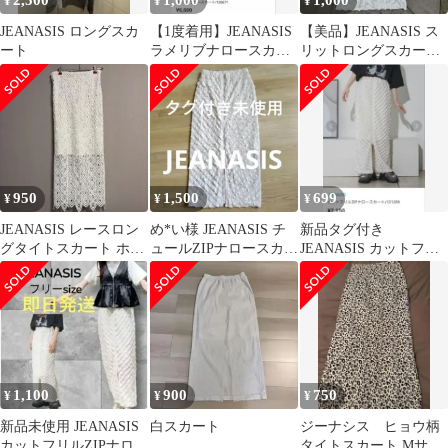
2,500
1,000
1,000
¥
¥
¥
JEANASIS ロングスカ
【1度着用】JEANASIS
【美品】JEANASIS ス
ート
ラメリブナロースカー
リットロングスカー
ト
ト 白
950
1,500
699
¥
¥
¥
JEANASIS レースロン
め*い様 JEANASIS チ
新品タグ付き
グタイトスカート ホワ
ュールZIPナロースカー
JEANASIS カットフリ
イト
ト ホワイト
ルZIPナロースカート
1,100
900
750
¥
¥
¥
新品未使用 JEANASIS
白スカート
ジーナシス ヒョウ柄
カットフリルZIPナロー
タイトスカート Mサイ