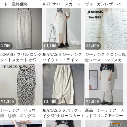
ート 最終価格
ルZIPナロースカート
ヴィーガンレザーバッ
未使用品
クスリットタイトスカ
ート S
700
1,100
1,400
¥
¥
¥
JENASIS フリル ロング
JEANASIS ジーナシス
ジーナシス クロシェ風
タイトスカート ホワイ
ハイウエストラインジ
総レース ロングスカー
ト
ャージスカート ホワイ
ト ホワイト F 裏地付
ト 春夏
1,300
2,400
1,900
¥
¥
¥
ジーナシス ヒョウ
JEANASIS ヌバックラ
新品 ジーナシス カ
柄 総柄 ロングスリ
イクZIPナロースカート
ットフリルZIPナロース
ット ロングタイトス
カート 白 ホワイト
カート【5229】