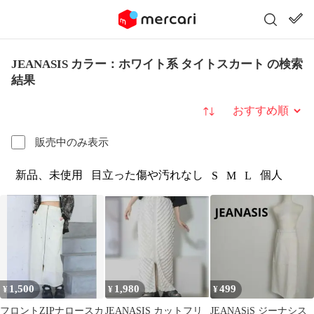
JEANASIS カラー：ホワイト系 タイトスカート の検索
結果
並び替え
販売中のみ表示
新品、未使用
目立った傷や汚れなし
個人
S
M
L
1,500
1,980
499
¥
¥
¥
フロントZIPナロースカ
JEANASIS カットフリ
JEANASiS ジーナシス