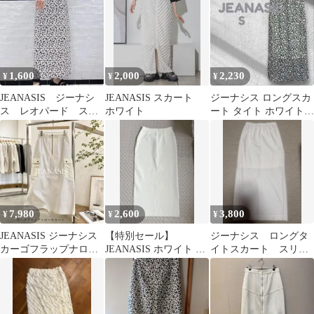
1,600
2,000
2,230
¥
¥
¥
JEANASIS ジーナシ
JEANASIS スカート
ジーナシス ロングスカ
ス レオパード スカ
ホワイト
ート タイト ホワイト
ート M
アニマル柄 Sサイズ 春
夏コーデ
7,980
2,600
3,800
¥
¥
¥
JEANASIS ジーナシス
【特別セール】
ジーナシス ロングタ
カーゴフラップナロー
JEANASIS ホワイト タ
イトスカート スリッ
スカート サイズフリー
イトスカート
ト入り