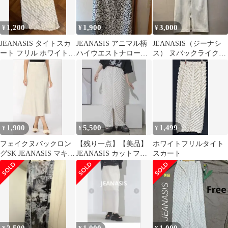
1,200
1,900
3,000
¥
¥
¥
JEANASIS タイトスカ
JEANASIS アニマル柄
JEANASIS（ジーナシ
ート フリル ホワイト
ハイウエストナロース
ス） ヌバックライク
フリーサイズ
カート
ZIPナロースカート サ
イズM
1,900
5,500
1,499
¥
¥
¥
フェイクヌバックロン
【残り一点】【美品】
ホワイトフリルタイト
グSK JEANASIS マキシ
JEANASIS カットフリ
スカート
スカート ホワイト
ルzipナロースカートホ
ワイト