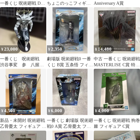
一番くじ 呪術廻戦 D賞
ちょこのっこフィギュ
Anniversary A賞
五条悟 フィギュア
アセット
23,000
2,350
14,480
¥
¥
¥
一番くじ 呪術廻戦
劇場版 呪術廻戦0 一番
中古 一番くじ 呪術廻戦
渋谷事変 参 八握剣
くじ B賞 五条悟 フィギ
MASTERLISE C賞 特級
異戒神将魔虚羅 ラスト
ュア⁠
過呪怨霊 折本里香 フィ
ワン賞
ギュア SF8183 c107
4,500
6,000
4,000
¥
¥
¥
新品・未開封 呪術廻戦
一番くじ 劇場版 呪術廻
一番くじ 呪術廻戦 狗巻
乙骨憂太 フィギュア 一
戦0 A賞 乙骨憂太 フィ
棘 フィギュア C賞
番くじ A賞
ギュア