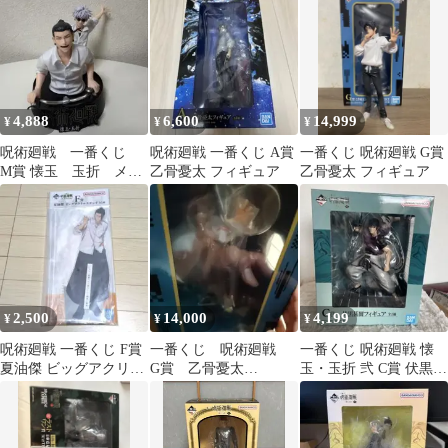
4,888
6,600
14,999
¥
¥
¥
呪術廻戦 一番くじ
呪術廻戦 一番くじ A賞
一番くじ 呪術廻戦 G賞
M賞 懐玉 玉折 メモ
乙骨憂太 フィギュア
乙骨憂太 フィギュア
リアルフィギア 五条悟
夏油傑
2,500
14,000
4,199
¥
¥
¥
呪術廻戦 一番くじ F賞
一番くじ 呪術廻戦
一番くじ 呪術廻戦 懐
夏油傑 ビッグアクリル
G賞 乙骨憂太
玉・玉折 弐 C賞 伏黒甚
スタンド
MASTERLISE
爾 フィギュア
EXPIECE未開封