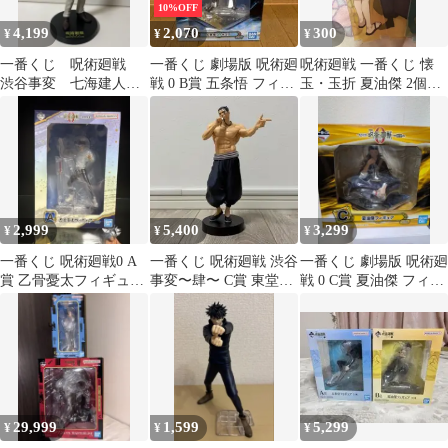
10%OFF
4,199
2,070
300
¥
¥
¥
一番くじ 呪術廻戦
一番くじ 劇場版 呪術廻
呪術廻戦 一番くじ 懐
渋谷事変 七海建人
戦 0 B賞 五条悟 フィギ
玉・玉折 夏油傑 2個セ
フィギュア
ュア
ット
2,999
5,400
3,299
¥
¥
¥
一番くじ 呪術廻戦0 A
一番くじ 呪術廻戦 渋谷
一番くじ 劇場版 呪術廻
賞 乙骨憂太フィギュア
事変〜肆〜 C賞 東堂葵
戦 0 C賞 夏油傑 フィギ
未開封
箱なし
ュア
29,999
1,599
5,299
¥
¥
¥