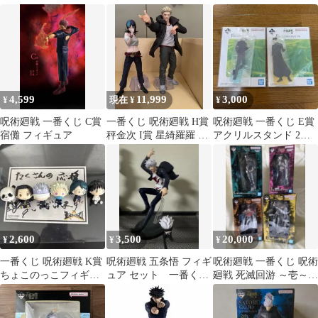
院真希 フィギュア
ャッジマン フィギュア
モリアルフィギュア五
条悟 夏油傑
4,599
11,999
3,000
¥
現在 ¥
¥
呪術廻戦 一番くじ C賞
一番くじ 呪術廻戦 H賞
呪術廻戦 一番くじ E賞
宿儺 フィギュア
秤金次 I賞 星綺羅羅 フ
アクリルスタンド 2種
ィギュア
セット
2,600
3,500
20,000
¥
¥
¥
一番くじ 呪術廻戦 K賞
呪術廻戦 五条悟 フィギ
呪術廻戦 一番くじ 呪術
ちょこのっこフィギュ
ュア セット 一番くじ
廻戦 死滅回游 ～壱～
ア 全6種セット
呪術廻戦 懐玉・玉折 ～
未開封 4点セット
弐～A賞