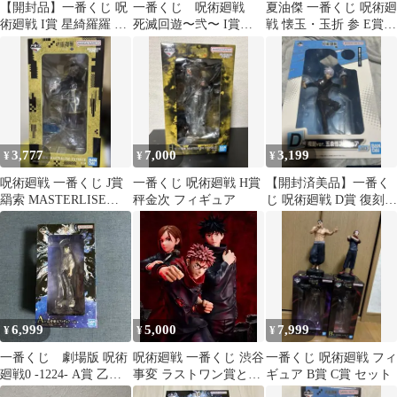
【開封品】一番くじ 呪
一番くじ 呪術廻戦
夏油傑 一番くじ 呪術廻
術廻戦 I賞 星綺羅羅 フ
死滅回遊〜弐〜 I賞
戦 懐玉・玉折 参 E賞
ィギュア
石流 龍
フィギュア
MASTERLISE
3,777
7,000
3,199
¥
¥
¥
呪術廻戦 一番くじ J賞
一番くじ 呪術廻戦 H賞
【開封済美品】一番く
羂索 MASTERLISE
秤金次 フィギュア
じ 呪術廻戦 D賞 復刻
EXPIECE
ver. 五条悟 フィギュア
外箱〇
6,999
5,000
7,999
¥
¥
¥
一番くじ 劇場版 呪術
呪術廻戦 一番くじ 渋谷
一番くじ 呪術廻戦 フィ
廻戦0 -1224- A賞 乙骨
事変 ラストワン賞とお
ギュア B賞 C賞 セット
憂太 フィギュア
まけ