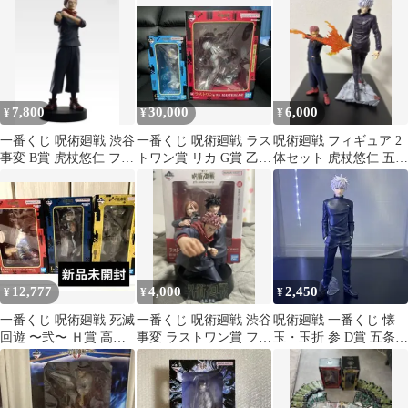
伏黒
7,800
30,000
6,000
¥
¥
¥
一番くじ 呪術廻戦 渋谷
一番くじ 呪術廻戦 ラス
呪術廻戦 フィギュア 2
事変 B賞 虎杖悠仁 フィ
トワン賞 リカ G賞 乙骨
体セット 虎杖悠仁 五条
ギュア
憂太
悟 呪術廻戦一番くじ
12,777
4,000
2,450
¥
¥
¥
一番くじ 呪術廻戦 死滅
一番くじ 呪術廻戦 渋谷
呪術廻戦 一番くじ 懐
回遊 〜弐〜 Ｈ賞 高羽
事変 ラストワン賞 フィ
玉・玉折 参 D賞 五条悟
史彦 Ｉ賞 石流流 Ｊ賞
ギュア
フィギュア
羂索