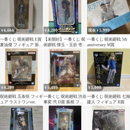
6,666
4,200
5,999
¥
¥
現在 ¥
一番くじ 呪術廻戦 E賞
【未開封】一番くじ 呪
一番くじ 呪術廻戦 5th
夏油傑 フィギュア 新品
術廻戦 懐玉・玉折 壱
anniversary M賞
未開封 匿名配送
ラストワン賞 五条悟 フ
ィギュア
4,200
5,499
5,000
¥
¥
¥
呪術廻戦 五条悟 フィギ
一番くじ 呪術廻戦 渋谷
一番くじ 呪術廻戦 七海
ュア ラストワンver.
事変 弐 D賞 脹相 フィ
建人 フィギュア B賞
ギュア