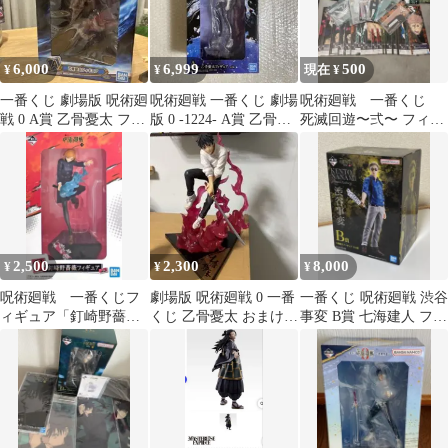
6,000
6,999
500
¥
¥
現在 ¥
一番くじ 劇場版 呪術廻
呪術廻戦 一番くじ 劇場
呪術廻戦 一番くじ
戦 0 A賞 乙骨憂太 フィ
版 0 -1224- A賞 乙骨憂
死滅回遊〜弍〜 フィギ
ギュア
太 フィギュア 未開封
ュア、アクリルスタン
ド、下位賞まとめ
2,500
2,300
8,000
¥
¥
¥
呪術廻戦 一番くじフ
劇場版 呪術廻戦 0 一番
一番くじ 呪術廻戦 渋谷
ィギュア「釘崎野薔
くじ 乙骨憂太 おまけ付
事変 B賞 七海建人 フィ
薇」
き
ギュア