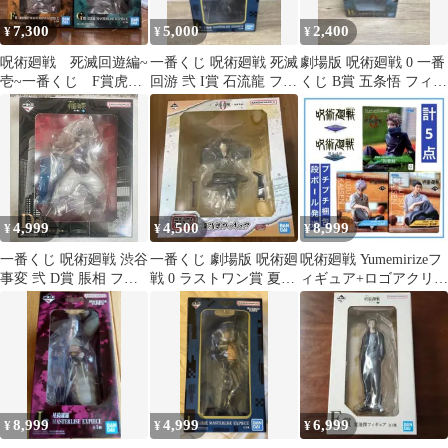
7,300
5,000
2,400
¥
¥
¥
呪術廻戦 死滅回遊編~
一番くじ 呪術廻戦 死滅
劇場版 呪術廻戦 0 一番
壱~一番くじ F賞虎杖
回游 弐 I賞 石流龍 フィ
くじ B賞 五条悟 フィギ
悠仁 G賞伏黒恵 2点
ギュア
ュア
セット
4,999
4,500
8,999
¥
¥
¥
一番くじ 呪術廻戦 渋谷
一番くじ 劇場版 呪術廻
呪術廻戦 Yumemirizeフ
事変 弐 D賞 脹相 フィ
戦 0 ラストワン賞 夏油
ィギュア+ロゴアクリル
ギュア
傑 フィギュア
スタンドセット！計5点
8,999
4,999
6,999
¥
¥
¥