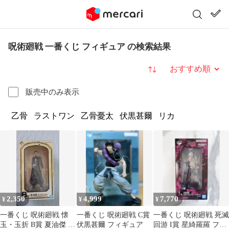
呪術廻戦 一番くじ フィギュア の検索結果
並び替え
販売中のみ表示
乙骨
ラストワン
乙骨憂太
伏黒甚爾
リカ
2,350
4,999
7,770
¥
¥
¥
一番くじ 呪術廻戦 懐
一番くじ 呪術廻戦 C賞
一番くじ 呪術廻戦 死滅
玉・玉折 B賞 夏油傑 フ
伏黒甚爾 フィギュア
回游 I賞 星綺羅羅 フィ