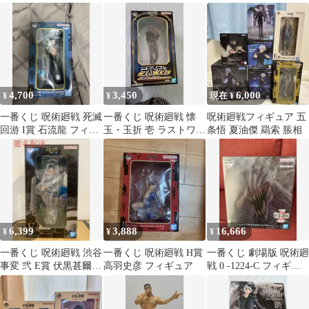
ィギュア
ギュア
4,700
3,450
6,000
¥
¥
現在 ¥
一番くじ 呪術廻戦 死滅
一番くじ 呪術廻戦 懐
呪術廻戦フィギュア 五
回游 I賞 石流龍 フィギ
玉・玉折 壱 ラストワン
条悟 夏油傑 羂索 脹相
ュア
賞 五条悟 フィギュア
6,399
3,888
16,666
¥
¥
¥
一番くじ 呪術廻戦 渋谷
一番くじ 呪術廻戦 H賞
一番くじ 劇場版 呪術廻
事変 弐 E賞 伏黒甚爾
高羽史彦 フィギュア
戦 0 -1224-C フィギュ
フィギュア
ア 折本里香