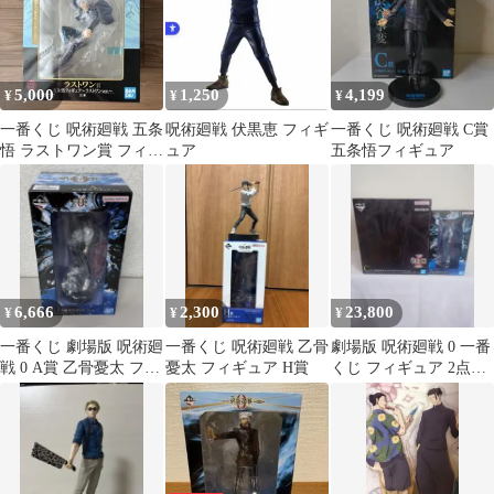
5,000
1,250
4,199
¥
¥
¥
一番くじ 呪術廻戦 五条
呪術廻戦 伏黒恵 フィギ
一番くじ 呪術廻戦 C賞
悟 ラストワン賞 フィギ
ュア
五条悟フィギュア
ュア じゅじゅつかいせ
ん
6,666
2,300
23,800
¥
¥
¥
一番くじ 劇場版 呪術廻
一番くじ 呪術廻戦 乙骨
劇場版 呪術廻戦 0 一番
戦 0 A賞 乙骨憂太 フィ
憂太 フィギュア H賞
くじ フィギュア 2点セ
ギュア
ット