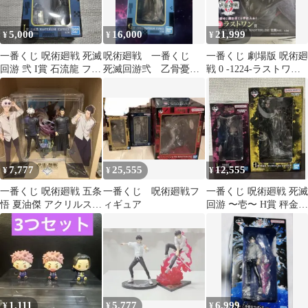
5,000
16,000
21,999
¥
¥
¥
一番くじ 呪術廻戦 死滅
呪術廻戦 一番くじ
一番くじ 劇場版 呪術廻
回游 弐 I賞 石流龍 フィ
死滅回游弐 乙骨憂
戦 0 -1224-ラストワン
ギュア
太 フィギュア
賞 祈本里香 フィギュア
7,777
25,555
12,555
¥
¥
¥
一番くじ 呪術廻戦 五条
一番くじ 呪術廻戦フ
一番くじ 呪術廻戦 死滅
悟 夏油傑 アクリルスタ
ィギュア
回游 〜壱〜 H賞 秤金
ンド フィギュア
次・I賞 星綺羅羅 フィ
ギュア
1,111
5,777
6,999
¥
¥
¥