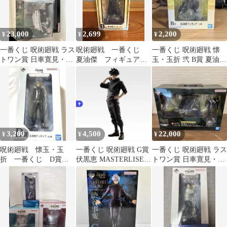
23,000
2,699
2,200
¥
¥
¥
一番くじ 呪術廻戦 ラス
呪術廻戦 一番くじ
一番くじ 呪術廻戦 懐
トワン賞 日車寛見・ジ
夏油傑 フィギュア b
玉・玉折 弐 B賞 夏油傑
ャッジマン
賞
フィギュア 未開封 Geto
3,200
4,500
22,000
¥
¥
¥
呪術廻戦 懐玉・玉
一番くじ 呪術廻戦 G賞
一番くじ 呪術廻戦 ラス
折 一番くじ D賞フ
伏黒恵 MASTERLISE
トワン賞 日車寛見・ジ
ィギュア 五条悟
EXPIECE
ャッジマン フィギュ
ア 未開封