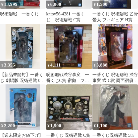
13,999
6,000
1,500
¥
¥
¥
呪術廻戦 一番くじ
kntoy56-4281 一番く
一番くじ 呪術廻戦 乙骨
じ 呪術廻戦 C賞 五
憂太 フィギュア H賞
条悟フィギュア
3,355
4,111
3,888
¥
¥
¥
【新品未開封】一番く
呪術廻戦渋谷事変 一
一番くじ 呪術廻戦 渋谷
じ 劇場版 呪術廻戦 0
番くじC賞 宿儺 フィ
事変 弐 C賞 両面宿儺
1224 B賞 五条悟 フィギ
ギュア 箱あり
フィギュア
ュア
2,200
1,500
1,100
¥
¥
¥
【週末限定お値下げ】
一番くじ 呪術廻戦 C賞
一番くじ呪術廻戦 5th