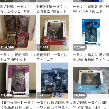
呪術廻戦 一番くじ
呪術廻戦0 一番くじ
一番くじ 劇場版 呪術廻
ちょこのっこ H賞 I
乙骨憂太 2種セット
戦0 -1224- A賞 乙骨憂
賞 虎杖悠仁 夏油
太 フィギュア
傑 K賞 フィギュア
14,500
4,444
2,500
¥
¥
¥
一番くじ 呪術廻戦 フィ
呪術廻戦 一番くじ
一番くじ 箱あり 呪術廻
ギュア 4体セット
フィギュア
戦 D賞 五条悟 フィギュ
ア
3,400
21,800
6,666
¥
¥
¥
【新品未開封】一番く
一番くじ 呪術廻戦 ラス
呪術廻戦 一番くじ 5周
じ 呪術廻戦 肆 B賞 禪
トワン賞 日車寛見・ジ
年 M賞 懐玉・玉折 メ