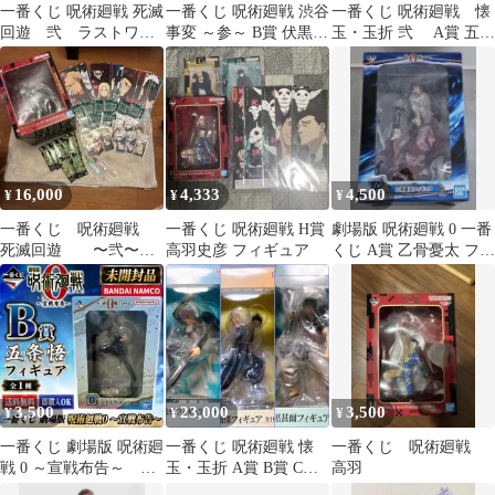
一番くじ 呪術廻戦 死滅
一番くじ 呪術廻戦 渋谷
一番くじ 呪術廻戦 懐
回遊 弐 ラストワン
事変 ～参～ B賞 伏黒恵
玉・玉折 弐 A賞 五条
賞 リカ G賞 乙骨
フィギュア
悟 B賞 夏油傑
憂太
16,000
4,333
4,500
¥
¥
¥
一番くじ 呪術廻戦
一番くじ 呪術廻戦 H賞
劇場版 呪術廻戦 0 一番
死滅回遊 〜弐〜
高羽史彦 フィギュア
くじ A賞 乙骨憂太 フィ
ラストワンと下位賞45
ギュア
点
3,500
23,000
3,500
¥
¥
¥
一番くじ 劇場版 呪術廻
一番くじ 呪術廻戦 懐
一番くじ 呪術廻戦
戦 0 ～宣戦布告～ B
玉・玉折 A賞 B賞 C賞
高羽
賞 五条悟
フィギュア 五条 夏油