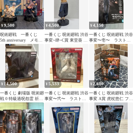
9,500
4,500
4,150
¥
¥
¥
呪術廻戦 一番くじ
一番くじ 呪術廻戦 渋谷
一番くじ 呪術廻戦 渋谷
5th anniversary メモリ
事変~肆~C賞 東堂葵 箱
事変〜壱〜 ラストワ
アルフィギュア 2点
な し
ン賞 五条悟
14,500
5,533
2,600
¥
¥
¥
一番くじ 劇場版 呪術廻
一番くじ 呪術廻戦 渋谷
一番くじ 呪術廻戦 渋谷
戦 0 特級過呪怨霊 祈本
事変〜弐〜 ラストワ
事変 A賞 虎杖悠仁 フィ
里香 フィギュア C賞
ン賞 腸相 フィギュ
ギュア
ア 新品未開封