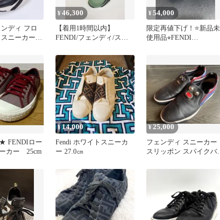
46,300
54,000
¥
¥
フェンディ フロ
【着用1時間以内】
限定再値下げ！⭐️新品未
 スニーカー
FENDI/フェンディ/スニ
使用品⭐︎FENDI
AQXU
ーカー/26cm
FLOW/Men's SIZE6
14,000
25,000
¥
¥
 FENDIロー
Fendi ホワイトスニーカ
フェンディ スニーカー
ーカー 25cm
ー 27.0㎝
スリッポン スパイクバ
ズアイ モンスター サイ
ズ10