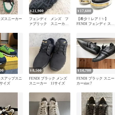
21,900
17,600
¥
¥
メンズスニーカー
フェンディ メンズ フ
【希少！レア！✨】
ァブリック スニーカ
FENDI フェンディ スニ
ー 28.5cm ズッカ柄 ブ
ーカー シューズ 靴 ズ
ラック
カ柄
00
8,500
14,700
¥
¥
レースアップスニ
FENDI ブラック メンズ
FENDI ブラック スニー
2サイズ
スニーカー 11サイズ
カーsize:7