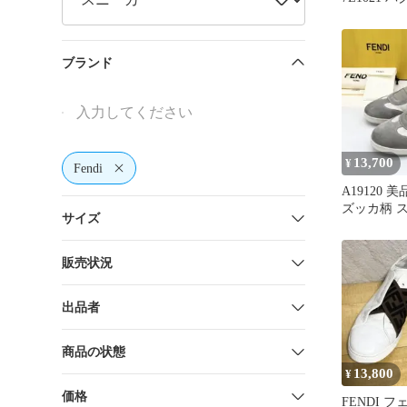
ー スニー
イ
ブランド
13,700
¥
Fendi
A19120 
ズッカ柄 
サイズ
ーカー 白×
販売状況
出品者
商品の状態
13,800
¥
価格
FENDI 