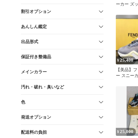
ーカー ズッ
クロスバン
割引オプション
あんしん鑑定
出品形式
保証付き整備品
25,400
¥
【美品】フ
メインカラー
ー スニーカ
イドジップ 
汚れ・破れ・臭いなど
色
発送オプション
25,000
¥
配送料の負担