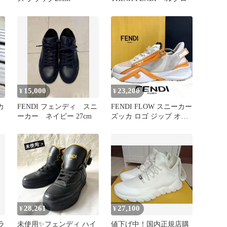
15,000
23,200
¥
¥
カ
FENDI フェンディ スニ
FENDI FLOW スニーカー
ーカー ネイビー 27cm
ズッカ ロゴ ジップ オレ
ンジ メンズ 8
28,261
27,100
¥
¥
ルラ
未使用✨フェンディ ハイ
値下げ中！国内正規店購