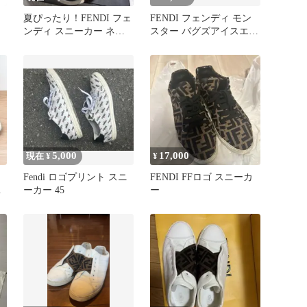
夏ぴったり！FENDI フェ
FENDI フェンディ モン
ンディ スニーカー ネイ
スター バグズアイスエー
ビー ブラック 男女
ドスリッポンスニーカー
7
5,000
17,000
現在 ¥
¥
Fendi ロゴプリント スニ
FENDI FFロゴ スニーカ
ロ
ーカー 45
ー