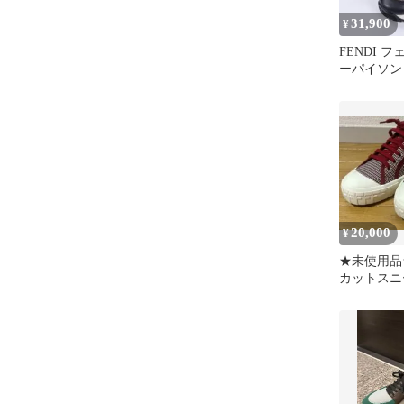
31,900
¥
FENDI 
ーパイソン
FD7E1453
20,000
¥
★未使用品★
カットスニ