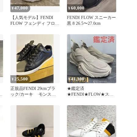
47,000
60,000
¥
¥
【人気モデル】FENDI
FENDI FLOW スニーカー
FLOW フェンディ フロー
黒 8 26.5〜27.0cm
スニーカー ホワイト
25,500
41,300
¥
¥
正規品FENDI 29cmブラ
★鑑定済
グ
ック/カーキ モンスタ
★FENDI★FLOW★スニ
ー バグズアイ スニーカ
ーカー★サイズ43〜44★
ー