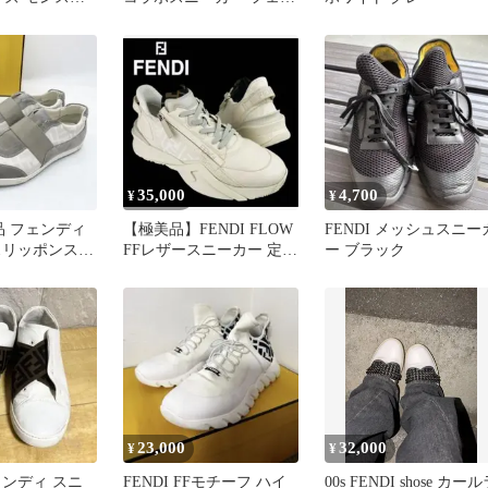
カー メタルア
ディマニア 7E
35,000
4,700
¥
¥
美品 フェンディ
【極美品】FENDI FLOW
FENDI メッシュスニー
スリッポンスニ
FFレザースニーカー 定価
ー ブラック
灰 7
15.8万円 現行
23,000
32,000
¥
¥
フェンディ スニ
FENDI FFモチーフ ハイ
00s FENDI shose カー