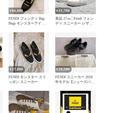
66,000
21,700
¥
¥
FENDI フェンディ Bag
美品 27㎝〇Fendi フェン
Bugs モンスターアイ レ
ディ スニーカー レザー
ッ
ザースニーカー
キャンパス ロゴ入り
37,000
19,500
¥
¥
FENDI モンスター スリ
FENDI スニーカー 2018
ッポン スニーカー
年モデル【シューズバッ
グ＋新品靴紐付き】