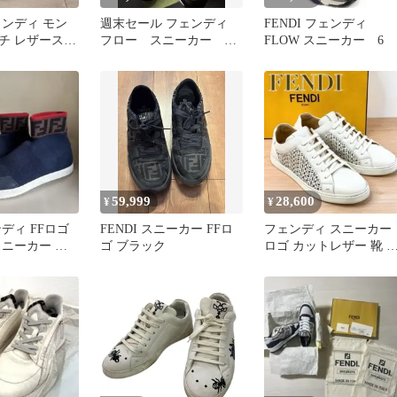
フェンディ モン
週末セール フェンディ
FENDI フェンディ
チ レザースニ
フロー スニーカー
FLOW スニーカー 6
m
FLOW 8 ホワイト×イエ
ロー
59,999
28,600
¥
¥
ディ FFロゴ
FENDI スニーカー FFロ
フェンディ スニーカー
スニーカー メ
ゴ ブラック
ロゴ カットレザー 靴 
I
ーカット 革 27㎝ 白系