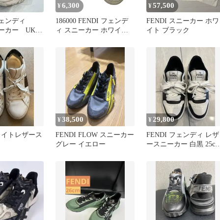
6,300
57,500
¥
¥
 フェンディ
186000 FENDI フェンデ
FENDI スニーカー ホワ
ーカー UK8
ィ スニーカー ホワイト
イト ブラック
 メンズ
レザー ローカットスニ
ーカー
38,500
29,800
¥
¥
ホワイトレザース
FENDI FLOW スニーカー
FENDI フェンディ レザ
グレー イエロー
ースニーカー 白黒 25c
メンズ 人気モデル