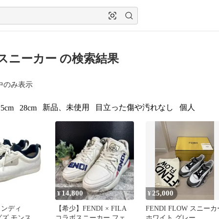
di スニーカー の検索結果
中のみ表示
新品、未使用
目立った傷や汚れなし
個人
.5cm
28cm
14,800
25,000
¥
¥
フェンディ
【希少】FENDI × FILA
FENDI FLOW スニーカ
バグズ モンスタ
コラボスニーカー フェン
ホワイト グレー