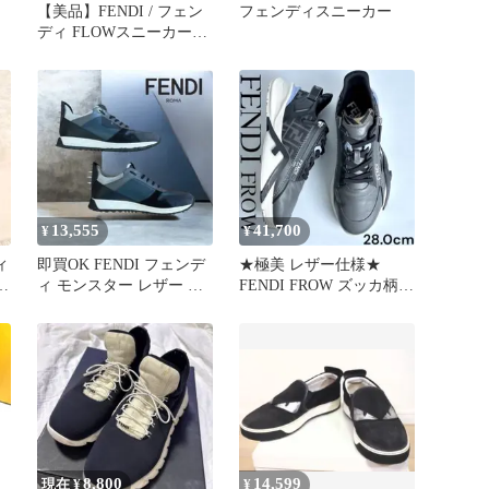
【美品】FENDI / フェン
フェンディスニーカー
ディ FLOWスニーカー
サイズUK8
13,555
41,700
¥
¥
ィ
即買OK FENDI フェンデ
★極美 レザー仕様★
レ
ィ モンスター レザー ス
FENDI FROW ズッカ柄
タッズ スニーカー
サイドジップ スニーカー
8,800
14,599
現在 ¥
¥