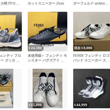
カ柄 FFロゴ
カットスニーカー 25cm
ガーフェルド archive
ド スリッポン
opium
24,300
8,000
¥
現在 ¥
ェンディ フロ
未使用級✨️ フェンディ モ
FENDI フェンディ ロゴ
ー ズッカ サ
ンスター バグズアイ メ
バンド スニーカー スリ
ロゴ メンズ 6
ンズ スニーカー 25cm
ッポン サイドロゴ ブラ
ンド
15,800
44,999
¥
¥