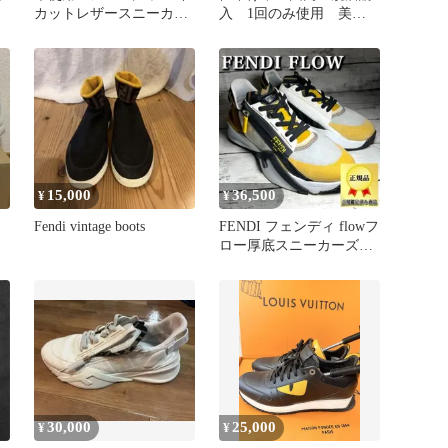
カットレザースニーカー
入 1回のみ使用 美
7E1937 ブラック×イエロ
品 FENDI ニットスニー
ー
カー
15,000
36,500
¥
¥
Fendi vintage boots
FENDI フェンディ flowフ
ロー厚底スニーカーズッ
力柄6サイドジップ大き
め
30,000
25,000
¥
¥