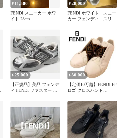
11,500
28,000
¥
¥
FENDI スニーカー ホワ
FENDI ホワイト スニー
イト 28cm
カー フェンディ スリッ
ポン FF
25,000
30,000
¥
¥
【正規品】美品 フェンデ
【定価10万越】FENDI FF
m
ィ FENDI ファスター ズ
ロゴ クロスバンド
ッカ FF スニーカー 7
6（26.5cm相当）