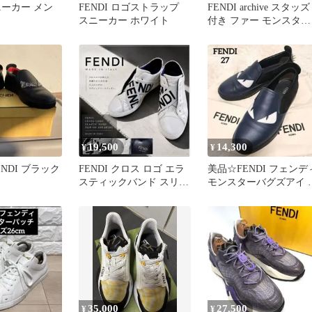
スニーカー メン
FENDI ロゴストラップ
FENDI archive スタッズ
スニーカー ホワイト
付き ファー モンスター
ハイカットスニー
19,500
14,300
¥
¥
NDI ブラック
FENDI クロス ロゴ エラ
美品☆FENDI フェンデ
スティックバンド スリッ
モンスターバグズアイ 
ポン スニーカー
ザー スリッポン スタッ
ズ
35,000
27,500
¥
¥