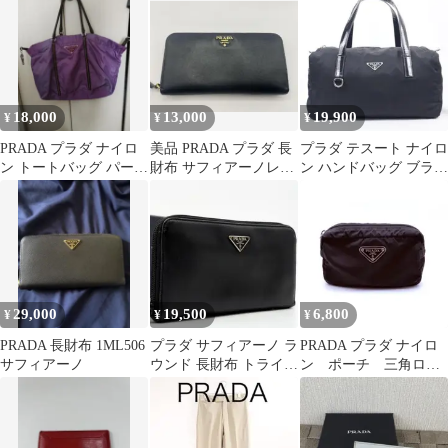
ロゴ クロスボディバ
ブラック
ッグ ブラック テス
ートナイロン
18,000
13,000
19,900
¥
¥
¥
PRADA プラダ ナイロ
美品 PRADA プラダ 長
プラダ テスート ナイロ
ン トートバッグ パープ
財布 サフィアーノレザ
ン ハンドバッグ ブラッ
ル
ー ブラック
ク 31 B26H489
29,000
19,500
6,800
¥
¥
¥
PRADA 長財布 1ML506
プラダ サフィアーノ ラ
PRADA プラダ ナイロ
サフィアーノ
ウンド 長財布 トライア
ン ポーチ 三角ロ
ングル 三角ロゴ レザー
ゴ コスメポーチ ト
ライアングル