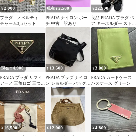
2,000
2,500
22,900
¥
現在 ¥
¥
プラダ ノベルティ
PRADA ナイロン ポー
良品 PRADA プラダ ベ
チャーム3点セット
チ 中古 訳あり
ア キーホルダー ストラ
ップ メタル スタッズ
黒
4,900
13,500
3,000
現在 ¥
¥
¥
PRADA プラダ サフィ
PRADA プラダ ナイロ
PRADA カードケース
アーノ 三角ロゴ 三つ折
ン ショルダー バッグ
パスケース グリーン
り財布 ブラック ヴィン
三角ロゴ テスート ブラ
テージ
ック
16,500
12,000
4,800
¥
¥
¥