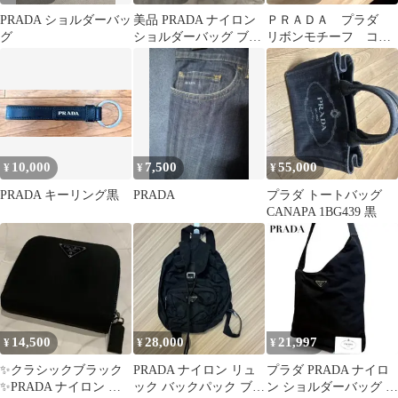
PRADA ショルダーバッ
美品 PRADA ナイロン
ＰＲＡＤＡ プラダ
グ
ショルダーバッグ ブラ
リボンモチーフ コイ
ック
ンケース ブラック
10,000
7,500
55,000
¥
¥
¥
PRADA キーリング黒
PRADA
プラダ トートバッグ
CANAPA 1BG439 黒
14,500
28,000
21,997
¥
¥
¥
✨クラシックブラック
PRADA ナイロン リュ
プラダ PRADA ナイロ
✨PRADA ナイロン ラ
ック バックパック ブラ
ン ショルダーバッグ 斜