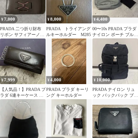
7,000
8,000
4,400
¥
¥
¥
PRADA 二つ折り財布
PRADA トライアング
00〜10s PRADA プラダ
リボン サフィアーノレ
ルキーホルダー M285
ナイロン ポーチ ブルー
ザー
グレー 三角ロゴ
7,999
4,000
10,000
¥
¥
¥
【人気品！】PRADA プ
PRADA プラダ キーリ
PRADA ナイロン リュ
ラダ 6連キーケース ダ
ング キーホルダー
ック バックパック ブラ
ークブラウン 三角ロゴ
ック
レザー