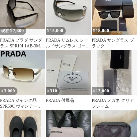
7,800
15,000
18,000
現在 ¥
¥
¥
PRADA プラダ サング
PRADA リムレス シー
PRADA サングラス ブ
ラス SPR19I 1AB-3M1
ルドサングラス ゴール
ラック
ブラック 中古
ド べっ甲調
3,000
310
13,000
¥
¥
¥
PRADA ジャンク品
PRADA 付属品
PRADA メガネ クリア
SPR59C ヴィンテージ
フレーム
00s サングラス Y2K