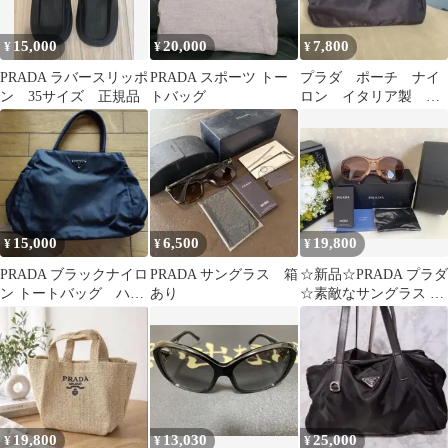
15,000
20,000
7,800
¥
¥
¥
PRADA ラバースリッポ
PRADA スポーツ トー
プラダ ポーチ ナイ
ン 35サイズ 正規品
トバッグ
ロン イタリア製 三
角ロゴ 化粧ポーチ
15,000
6,500
19,800
¥
¥
¥
PRADA ブラックナイロ
PRADA サングラス 箱
☆新品☆PRADA プラダ
ン トートバッグ ハン
あり
☆素敵なサングラス ブ
ドバッグ
ラウン系
19,800
13,030
25,000
¥
¥
¥