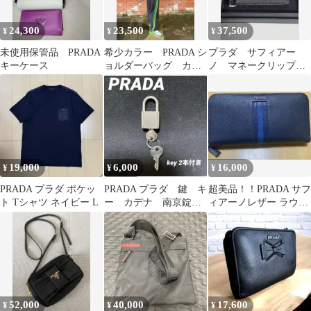
24,300
23,500
37,500
¥
¥
¥
未使用保管品 PRADA
希少カラー PRADA シ
プラダ サフィアー
キーケース
ョルダーバッグ カー
ノ マネークリップ
キ swag drip
二つ折り
19,000
6,000
16,000
¥
¥
¥
PRADA プラダ ポケッ
PRADA プラダ 鍵 キ
超美品！！PRADA サフ
ト Tシャツ ネイビー L
ー カデナ 南京錠
ィアーノレザー ラウン
パドロック
ドファスナー長財布
希少カラー！
52,000
40,000
17,600
¥
¥
¥