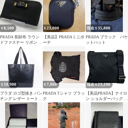
8,500
23,000
35,800
¥
¥
現在 ¥
PRADA 長財布 ラウン
【美品】PRADAミニポ
PRADA ブラック バケ
ドファスナー リボン ブ
ーチ
ットハット
ラック ナイロン
18,900
7,000
23,100
¥
¥
現在 ¥
プラダ ロゴ型抜き パン
PRADA Tシャツ ブラッ
【美品PRADA】ナイロ
チング レザー トート
ク
ン ショルダーバッグ ブ
ハンドバッグ ブラック
ラック