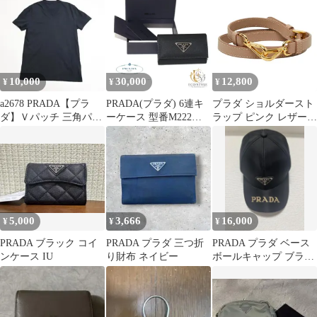
黒
10,000
30,000
12,800
¥
¥
¥
a2678 PRADA【プラ
PRADA(プラダ) 6連キ
プラダ ショルダースト
ダ】Ｖパッチ 三角パッ
ーケース 型番M222
ラップ ピンク レザー
チ 半袖Ｔシャツ
ギャランティカード付
メッキ レディース
(中古品A 00008-
PRADA【1-0284244】
PR002)
5,000
3,666
16,000
¥
¥
¥
PRADA ブラック コイ
PRADA プラダ 三つ折
PRADA プラダ ベース
ンケース IU
り財布 ネイビー
ボールキャップ ブラッ
ク