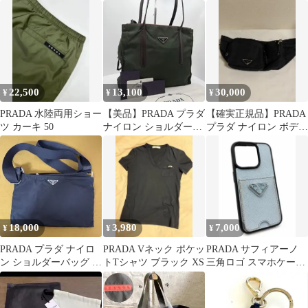
ウンドファスナー 二つ
ック
め掛け 三角ロゴ 黒 男
折り財布
女兼用
22,500
13,100
30,000
¥
¥
¥
PRADA 水陸両用ショー
【美品】PRADA プラダ
【確実正規品】PRADA
ツ カーキ 50
ナイロン ショルダーバ
プラダ ナイロン ボディ
ッグ 三角プレート レザ
バッグ ウエストポーチ
ー
18,000
3,980
7,000
¥
¥
¥
PRADA プラダ ナイロ
PRADA Vネック ポケッ
PRADA サフィアーノ
ン ショルダーバッグ ブ
トTシャツ ブラック XS
三角ロゴ スマホケー
ラック 三角ロゴプレー
ス レザー 水色
ト