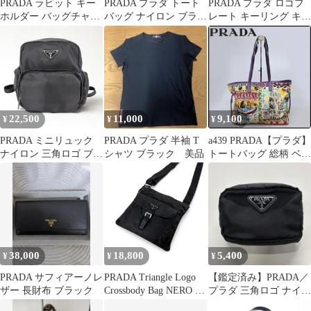
PRADA ラビット キー
PRADA プラダ トート
PRADA プラダ ロゴプ
ホルダー バッグチャー
バッグ ナイロン ブラウ
レート キーリング キー
ム
ン
ホルダー
22,500
11,000
9,100
¥
¥
¥
PRADA ミニリュック
PRADA プラダ 半袖 T
a439 PRADA【プラダ】
ナイロン 三角ロゴ ブラ
シャツ ブラック 美品
トートバッグ 総柄 ベネ
ック
チアプリント
38,000
18,800
5,400
¥
¥
¥
PRADA サフィアーノレ
PRADA Triangle Logo
【鑑定済み】PRADA／
ザー 長財布 ブラック
Crossbody Bag NERO プ
プラダ 三角ロゴ ナイロ
ラダ トライアングル
ン コンパクト ポーチ