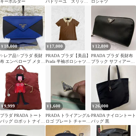
キーホルダー
パドリーユ スリッポ
ロシャツ
ン
18,000
17,000
12,800
¥
¥
¥
✨レア品✨プラダ 長財
PRADA プラダ【美品】
PRADA プラダ 長財布
布 エンベロープ メタル
Prada 半袖ポロシャツ
ブラック サフィアーノ
ロゴ サフィアーノレザ
size:S
三角ロゴ ラウンドファ
ー レター型
スナー
9,999
1,600
26,000
¥
¥
¥
プラダ PRADA トート
PRADA トライアングル
PRADA ナイロントート
バッグ ロボット ナイロ
ロゴ プレート チャーム
バッグ 黒
ン 三角ロゴ Ａ4可能
ゴールド
Y2K