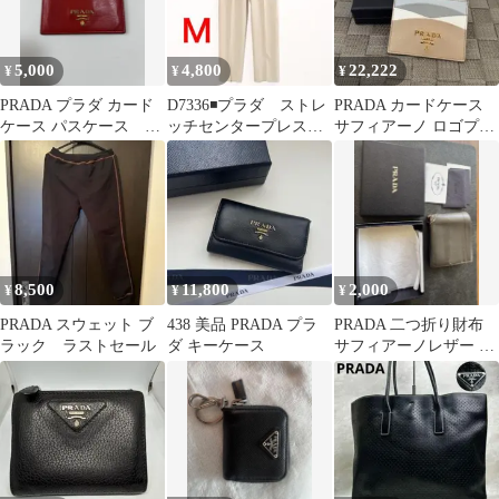
5,000
4,800
22,222
¥
¥
¥
PRADA プラダ カード
D7336◾️プラダ ストレ
PRADA カードケース
ケース パスケース レ
ッチセンタープレス
サフィアーノ ロゴプレ
ッド
スラックス
ート マルチカラー
8,500
11,800
2,000
¥
¥
¥
PRADA スウェット ブ
438 美品 PRADA プラ
PRADA 二つ折り財布
ラック ラストセール
ダ キーケース
サフィアーノレザー グ
レー