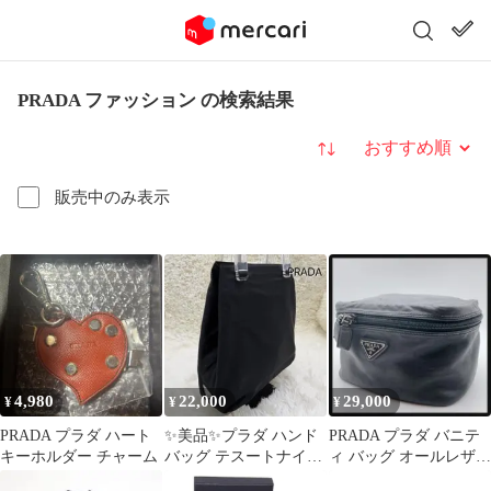
PRADA ファッション の検索結果
並び替え
販売中のみ表示
4,980
22,000
29,000
¥
¥
¥
PRADA プラダ ハート
✨️美品✨️プラダ ハンド
PRADA プラダ バニテ
キーホルダー チャーム
バッグ テスートナイロ
ィ バッグ オールレザー
ン 三角ロゴ ブラック
三角ロゴ コスメポーチ