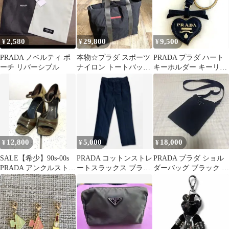
2,580
29,800
9,500
¥
¥
¥
PRADA ノベルティ ポ
本物☆プラダ スポーツ
PRADA プラダ ハート
ーチ リバーシブル
ナイロン トートバッグ
キーホルダー キーリン
ハンドバッグ 黒 リネア
グ チャーム
ロッサ
12,800
5,000
18,000
¥
¥
¥
SALE【希少】90s-00s
PRADA コットンストレ
PRADA プラダ ショル
PRADA アンクルストラ
ートスラックス ブラッ
ダーバッグ ブラック 正
ップ サンダル
ク
規品