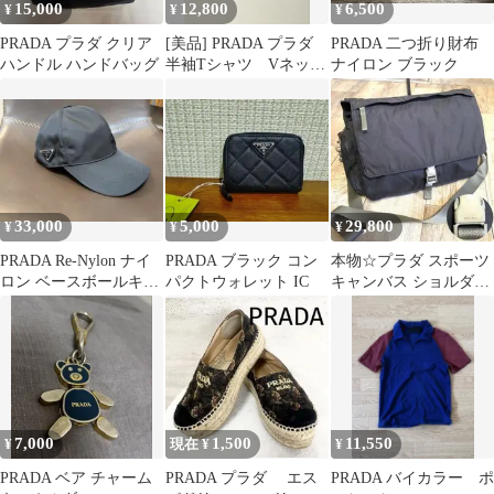
15,000
12,800
6,500
¥
¥
¥
PRADA プラダ クリア
[美品] PRADA プラダ
PRADA 二つ折り財布
ハンドル ハンドバッグ
半袖Tシャツ Vネッ
ナイロン ブラック
ク ナイロンポケット
S
33,000
5,000
29,800
¥
¥
¥
PRADA Re-Nylon ナイ
PRADA ブラック コン
本物☆プラダ スポーツ
ロン ベースボールキャ
パクトウォレット IC
キャンバス ショルダー
ップ ブラックM
バッグ リネアロッサ 斜
め掛け 黒
7,000
1,500
11,550
¥
現在 ¥
¥
PRADA ベア チャーム
PRADA プラダ エス
PRADA バイカラー ポ