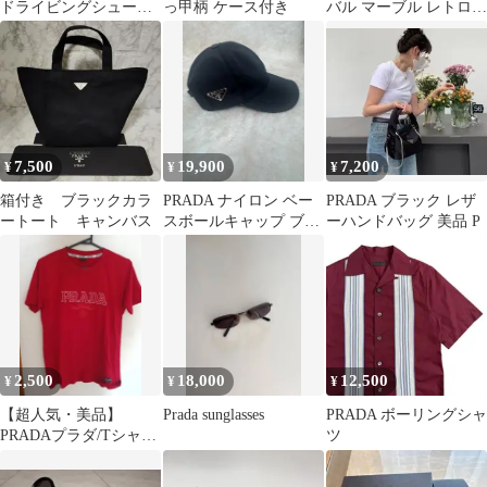
ドライビングシューズ
っ甲柄 ケース付き
バル マーブル レトロ
レザー 38 箱付
サングラス
7,500
19,900
7,200
¥
¥
¥
箱付き ブラックカラ
PRADA ナイロン ベー
PRADA ブラック レザ
ートート キャンバス
スボールキャップ ブラ
ーハンドバッグ 美品 P
ック
2,500
18,000
12,500
¥
¥
¥
【超人気・美品】
Prada sunglasses
PRADA ボーリングシャ
PRADAプラダ/Tシャツ/
ツ
刺繍ロゴ/レッドL