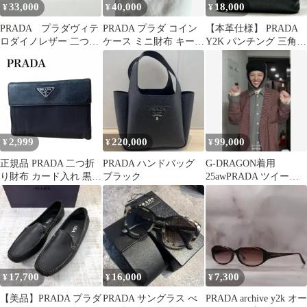
33,000
40,000
18,000
¥
¥
¥
PRADA プラダヴィテ
PRADA プラダ コイン
【本革仕様】 PRADA
ロダイノレザー 二つ折
ケース ミニ財布 キーリ
Y2K パンチング 三角ロ
り財布 スモールレザ
ング付き ブラック
ゴ トートバッグ ブラッ
ーウオレット
ク
2,999
220,000
99,000
¥
¥
¥
正規品 PRADA 二つ折
PRADA ハンドバッグ
G-DRAGON着用
り財布 カード入れ 黒
ブラック
25awPRADA ツイード
テスートナイロン ユニ
トラッパーハット XXL
セックス
17,700
16,000
7,300
¥
¥
¥
【美品】PRADA プラダ
PRADA サングラス べ
PRADA archive y2k オー