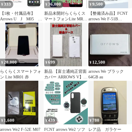
333
36,000
9,500
¥
¥
¥
【1枚・付属品有】
新品未開封らくらくス
【整備済み品】FCNT
Arrows U J M05 RX
マートフォンLite MR01
arrows We F-51B
ガラスフィルム 保
/64GB FCNTマゼンタ
docomo版 バッテリー
護 強化
80%以上 Bランク
28,000
699
12,500
¥
¥
¥
らくらくスマートフォ
新品 【富士通純正背面
arrows We ブラック
ン Lite MR01 赤
カバー ARROWS V】
64GB au
F−04E 専用ケース セッ
ト付
1,600
439
780
¥
¥
¥
arrows We2 F-52E M07
FCNT arrows We2 ソフ
レア品 ガラケー