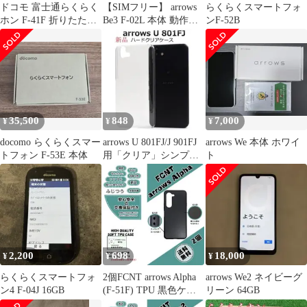
ドコモ 富士通らくらく
【SIMフリー】 arrows
らくらくスマートフォ
ホン F-41F 折りたたみ
Be3 F-02L 本体 動作確
ンF-52B
4G対応最新モデル ネイ
認済み
ビー
35,500
848
7,000
¥
¥
¥
docomo らくらくスマー
arrows U 801FJ/J 901FJ
arrows We 本体 ホワイ
トフォン F-53E 本体
用「クリア」シンプル
ト
ハードケース新品
2,200
698
18,000
¥
¥
¥
らくらくスマートフォ
2個FCNT arrows Alpha
arrows We2 ネイビーグ
ン4 F-04J 16GB
(F-51F) TPU 黒色ケー
リーン 64GB
スd