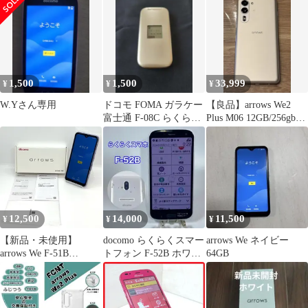
1,500
1,500
33,999
¥
¥
¥
W.Yさん専用
ドコモ FOMA ガラケー
【良品】arrows We2
富士通 F-08C らくらく
Plus M06 12GB/256gbIIJ
ホンベーシック3
版
12,500
14,000
11,500
¥
¥
¥
【新品・未使用】
docomo らくらくスマー
arrows We ネイビー
arrows We F-51B
トフォン F-52B ホワイ
64GB
docomo SIMフリー
ト 美品
64GB／4GB パープル
FCNT 付属品完品 白ロ
ム スマホ本体 送料無料