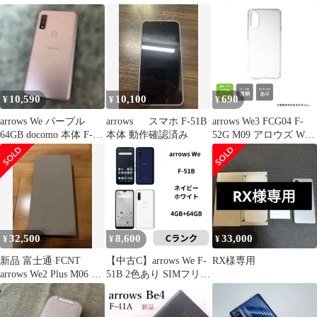
ローズ
トフォンホワイトスマ
ンク docomo
ホ富士通ドコモ
10,590
10,100
690
¥
¥
¥
arrows We パープル
arrows スマホ F-51B
arrows We3 FCG04 F-
64GB docomo 本体 F-
本体 動作確認済み
52G M09 アロウズ We3
51B
FCG04 F-52G M09 ソフ
トケース ソフトカバー
本体 保護 カバー 耐衝
撃 スマホケース スマホ
カバー 透明 クリア 無
地ケース 無地カバー
32,500
8,600
33,000
¥
¥
¥
新品 富士通 FCNT
【中古C】arrows We F-
RX様専用
arrows We2 Plus M06 ス
51B 2色あり SIMフリー
レートグレイ
白ロム