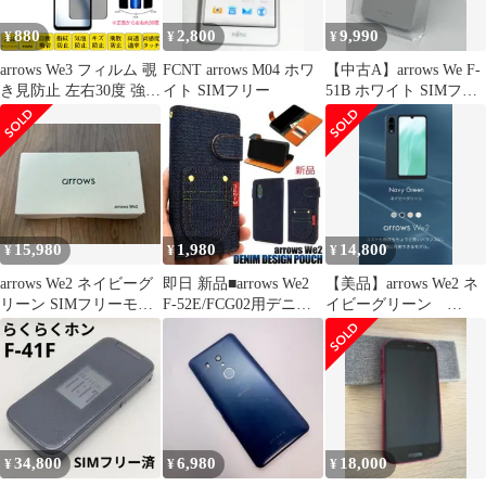
880
2,800
9,990
¥
¥
¥
arrows We3 フィルム 覗
FCNT arrows M04 ホワ
【中古A】arrows We F-
き見防止 左右30度 強化
イト SIMフリー
51B ホワイト SIMフリ
ガラスフィルム 自動吸
ー 白ロム
着 指紋防止 アローズ
We3 画面保護シートシ
ール プライバシー保護
スクリーンプロテクタ
ー 2.5Dラウンドエッジ
加工 貼り直し可能
15,980
1,980
14,800
¥
¥
¥
arrows We2 ネイビーグ
即日 新品■arrows We2
【美品】arrows We2 ネ
リーン SIMフリーモデ
F-52E/FCG02用デニム
イビーグリーン
ル
生地手帳型ケース
128GB
34,800
6,980
18,000
¥
¥
¥