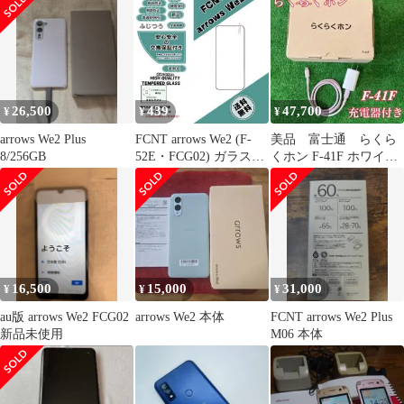
26,500
439
47,700
¥
¥
¥
arrows We2 Plus
FCNT arrows We2 (F-
美品 富士通 らくら
8/256GB
52E・FCG02) ガラスフ
くホン F-41F ホワイト
ィルム黒b
ACアダプタ付き
16,500
15,000
31,000
¥
¥
¥
au版 arrows We2 FCG02
arrows We2 本体
FCNT arrows We2 Plus
新品未使用
M06 本体