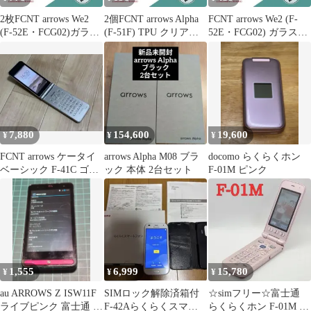
2枚FCNT arrows We2
2個FCNT arrows Alpha
FCNT arrows We2 (F-
(F-52E・FCG02)ガラス
(F-51F) TPU クリアケ
52E・FCG02) ガラスフ
フィルム黒e
ースd
ィルム黒a
7,880
154,600
19,600
¥
¥
¥
FCNT arrows ケータイ
arrows Alpha M08 ブラ
docomo らくらくホン
ベーシック F-41C ゴー
ック 本体 2台セット
F-01M ピンク
ルド SIMフリー
1,555
6,999
15,780
¥
¥
¥
au ARROWS Z ISW11F
SIMロック解除済箱付
☆simフリー☆富士通
ライブピンク 富士通 ア
F-42Aらくらくスマー
らくらくホン F-01M ピ