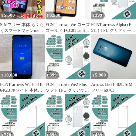
5,500
8,980
399
¥
¥
¥
SIMフリー 本体 らくら
FCNT arrows We ローズ
FCNT arrows Alpha (F-
くスマートフォンme 32
ゴールド FCG01 au SIM
51F) TPU クリアケース
GB 121F ブラック
フリー
a
10,000
399
5,900
¥
¥
¥
FCNT arrows We F-51B
FCNT arrows We2 Plus
Arrows Be3 F-02L SIM
64GB ホワイト 本体の
ソフトTPU クリアケー
フリー69763
み IMEI〇 美品 動作確
スb
認済み/No.420
778
698
439
¥
¥
¥