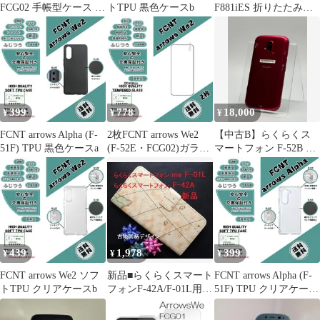
FCG02 手帳型ケース フ
トTPU 黒色ケースb
F881iES 折りたたみ式
ィルム
携帯電話 ネイビー
399
778
18,000
¥
¥
¥
FCNT arrows Alpha (F-
2枚FCNT arrows We2
【中古B】らくらくス
51F) TPU 黒色ケースa
(F-52E・FCG02)ガラス
マートフォン F-52B ピ
フィルム黒d
ンク SIMフリー 白ロム
439
1,978
399
¥
¥
¥
FCNT arrows We2 ソフ
新品■らくらくスマート
FCNT arrows Alpha (F-
トTPU クリアケースb
フォンF-42A/F-01L用ワ
51F) TPU クリアケース
ールド地図柄手帳型ケ
b
ース