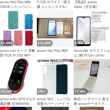
arrows We2 Plus M06
F-52B ホワイト（富士
【美品】arrows
256GB シャンパンシル
通 らくらくスマホ）
Alpha（空き箱）
バー
1,000
32,000
500
¥
¥
¥
arrows we2 ケース 手帳
arrows We2 Plus M06
ArrowsWe ガラスフィル
型 F52E FCG02 M07 可
ム 2枚 FCG01 a101fc 液
愛い
晶保護
6,500
955
7,480
¥
¥
¥
arrows hello AT01マルチ
arrows We2：シンプル
新品バッテリー☆ 富士
通訳機 ATMD01001 翻
背面カバー ハード ケー
通 arrowsケータイ F-
訳機
ス★ホワイト 白
41C SIMフリー