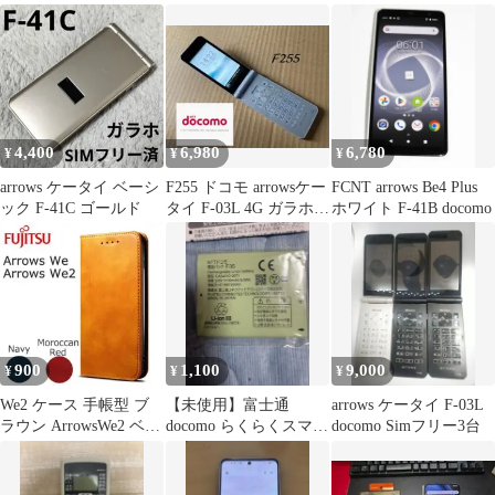
docomo SIMフリー
64GB／4GB ネイビー
FCNT 付属品完品 白ロ
ム スマホ本体 送料無料
S671
4,400
6,980
6,780
¥
¥
¥
arrows ケータイ ベーシ
F255 ドコモ arrowsケー
FCNT arrows Be4 Plus
ック F-41C ゴールド
タイ F-03L 4G ガラホ
ホワイト F-41B docomo
simフリー
900
1,100
9,000
¥
¥
¥
We2 ケース 手帳型 ブ
【未使用】富士通
arrows ケータイ F-03L
ラウン ArrowsWe2 ベル
docomo らくらくスマー
docomo Simフリー3台
トなし レザー 茶色
トフォン 電池パック
F35