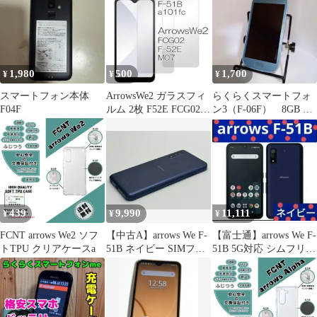
1,980
500
1,700
¥
¥
¥
スマートフォン本体
ArrowsWe2 ガラスフィ
らくらくスマートフォ
F04F
ルム 2枚 F52E FCG02
ン3（F-06F） 8GB エ
液晶保護
アーブルー
439
9,990
11,111
¥
¥
¥
FCNT arrows We2 ソフ
【中古A】arrows We F-
【富士通】arrows We F-
トTPU クリアケースa
51B ネイビー SIMフリ
51B 5G対応 シムフリー
ー 白ロム
ネイビー 64G