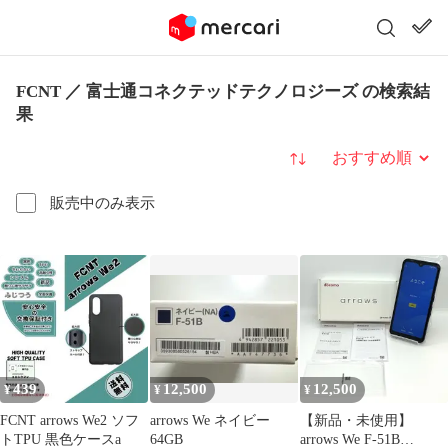
FCNT ／ 富士通コネクテッドテクノロジーズ の検索結
果
並び替え
販売中のみ表示
439
12,500
12,500
¥
¥
¥
FCNT arrows We2 ソフ
arrows We ネイビー
【新品・未使用】
トTPU 黒色ケースa
64GB
arrows We F-51B