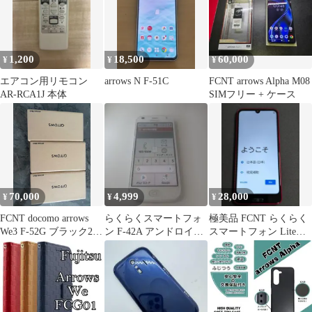
1,200
18,500
60,000
¥
¥
¥
エアコン用リモコン
arrows N F-51C
FCNT arrows Alpha M08
AR-RCA1J 本体
SIMフリー + ケース
70,000
4,999
28,000
¥
¥
¥
FCNT docomo arrows
らくらくスマートフォ
極美品 FCNT らくらく
We3 F-52G ブラック2
ン F-42A アンドロイド
スマートフォン Lite
台 ライトブルー1台
10 シムフリー90
MR01 本体のみ