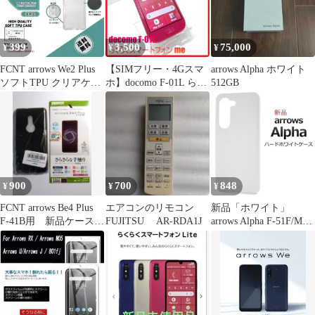
S670
399
3,500
75,000
¥
¥
¥
FCNT arrows We2 Plus
【SIMフリー・4Gスマ
arrows Alpha ホワイト
ソフトTPU クリアケー
ホ】docomo F-01L らく
512GB
スa
らくスマートフォン me
900
700
848
¥
¥
¥
FCNT arrows Be4 Plus
エアコンのリモコン
新品「ホワイト」
F-41B用 新品ケース&
FUJITSU AR-RDA1J
arrows Alpha F-51F/M08
保護フィルム
用ハードケース