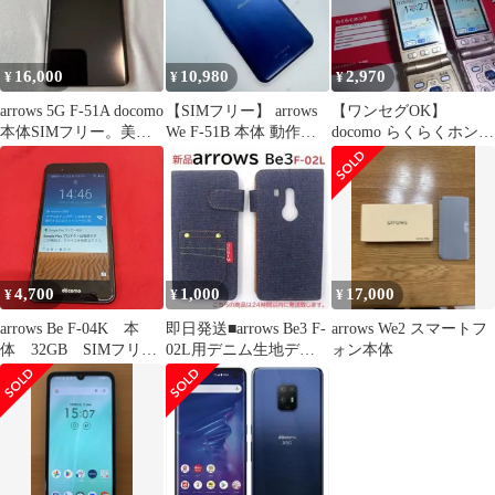
16,000
10,980
2,970
¥
¥
¥
arrows 5G F-51A docomo
【SIMフリー】 arrows
【ワンセグOK】
本体SIMフリー。美
We F-51B 本体 動作確
docomo らくらくホン7
品、不具合無し
認済み
F-09B 2台セット 充電
器あり
4,700
1,000
17,000
¥
¥
¥
arrows Be F-04K 本
即日発送■arrows Be3 F-
arrows We2 スマートフ
体 32GB SIMフリ
02L用デニム生地デザ
ォン本体
ー アローズ
イン手帳型ケース新品