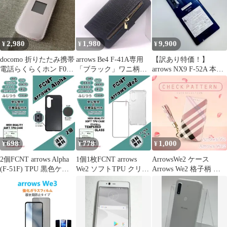
2,980
1,980
9,900
¥
¥
¥
docomo 折りたたみ携帯
arrows Be4 F-41A専用
【訳あり特価！】
電話らくらくホン F01G
「ブラック」ワニ柄レ
arrows NX9 F-52A 本体
ゴールド
ザー調財布型ケース新
動作確認済み
品
698
778
1,000
¥
¥
¥
2個FCNT arrows Alpha
1個1枚FCNT arrows
ArrowsWe2 ケース
(F-51F) TPU 黒色ケー
We2 ソフトTPU クリア
Arrows We2 格子柄 手
スe
ケース&フィルム黒枠
帳型 ピンク可愛い