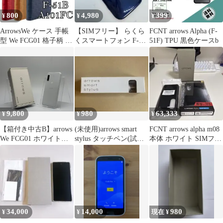
800
4,980
399
¥
¥
¥
ArrowsWe ケース 手帳
【SIMフリー】 らくら
FCNT arrows Alpha (F-
型 We FCG01 格子柄 レ
くスマートフォン F-
51F) TPU 黒色ケースb
ッド おしゃれ
42A 本体 動作確認済み
9,800
980
63,333
¥
¥
¥
【箱付き中古B】arrows
(未使用)arrows smart
FCNT arrows alpha m08
We FCG01 ホワイト
stylus タッチペン(試供
本体 ホワイト SIMフリ
SIMフリー 白ロム
品)
ー
34,000
14,000
980
¥
¥
現在 ¥