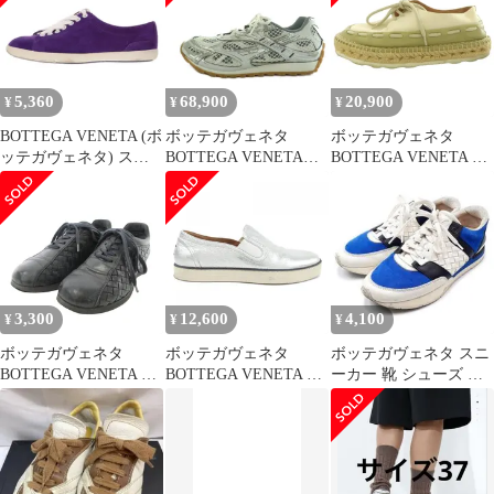
ローカットスニーカー
レディース 578305 ブラ
ック
5,360
68,900
20,900
¥
¥
¥
BOTTEGA VENETA (ボ
ボッテガヴェネタ
ボッテガヴェネタ
ッテガヴェネタ) スウ
BOTTEGA VENETA
BOTTEGA VENETA エ
ェード レースアップ ロ
Orbit Silver White オー
スパドリーユ キャンバ
ーカット スニーカー レ
ビット シルバー ホワイ
ス シューズ レースアッ
ディース パープル
ト ローカット スニーカ
プ スニーカー 36 アイ
ー シューズ EU44
ボリー /SS ■OS
741357V2X401425 /AQ
■OS ■AD
3,300
12,600
4,100
¥
¥
¥
ボッテガヴェネタ
ボッテガヴェネタ
ボッテガヴェネタ スニ
BOTTEGA VENETA イ
BOTTEGA VENETA ス
ーカー 靴 シューズ イ
ントレチャートスニー
ニーカー
ントレチャート レザー
カー レザーシューズ ブ
スエード
ラック 黒 0205 約21cm