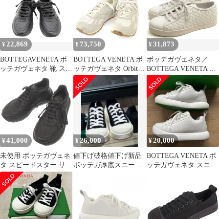
22,869
73,750
31,873
¥
¥
¥
BOTTEGAVENETA ボ
BOTTEGA VENETA ボ
ボッテガヴェネタ／
ッテガヴェネタ 靴 スニ
ッテガヴェネタ Orbit
BOTTEGA VENETA シ
ーカー くつ スニーカー
Sneakers オービット ス
ューズ スニーカー 靴
レザー ブラック レディ
ニーカー グレー 37
ローカット レディース
ース【中古】
女性 女性用 レザー 革
本革 ホワイト 白 メッ
シュ・イントレチャー
ト
41,000
26,000
20,000
¥
¥
¥
未使用 ボッテガヴェネ
値下げ破格値下げ新品
BOTTEGA VENETA ボ
タ スピードスター サイ
ボッテガ厚底スニーカ
ッテガヴェネタ スニー
ズ37(24cm) レザー ブラ
ー 24センチ 箱あり
カー 白 24 美品
ック スニーカー 黒
1223
BOTTEGAVENETA