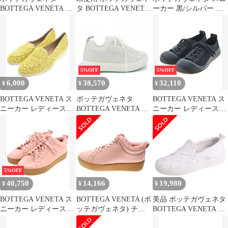
BOTTEGA VENETA ス
タ BOTTEGA VENETA
ーカー 黒/シルバー メ
ニーカー シューズ レザ
スニーカー CLIMBER
ッシュデザイン 37
ー 37.5 黒 ブラック
SNEAKERS テックニッ
/AN81
トラバー ローカット シ
ューズ レディース
39(26cm相当) ブルー/イ
エロー/グリーン
5%OFF
5%OFF
6,000
38,570
32,110
¥
¥
¥
BOTTEGA VENETA ス
ボッテガヴェネタ
BOTTEGA VENETA ス
ニーカー レディース
BOTTEGA VENETA ス
ニーカー レディース
【古着】【中古】【送
ニーカー
【古着】【中古】【送
料無料】
料無料】
5%OFF
40,750
14,166
19,980
¥
¥
¥
BOTTEGA VENETA ス
BOTTEGA VENETA (ボ
美品 ボッテガヴェネタ
ニーカー レディース
ッテガヴェネタ) チャ
BOTTEGA VENETA ス
【古着】【中古】【送
ンキー フラットフォー
ニーカー スリッポン イ