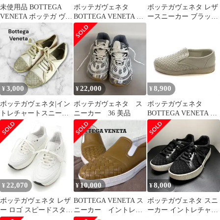
未使用品 BOTTEGA
ボッテガヴェネタ
ボッテガヴェネタ レザ
VENETA ボッテガ ヴェ
BOTTEGA VENETA エ
ースニーカー ブラック
ネタ イントレチャート
スパドリーユ スリッポ
ブラウン 37 未使用 正
スニーカー 496191 #38
ン シューズ メッシュレ
規品
25cm レザー ブラック
ザー メタリック 36 グ
レディース
レー /JS ■GY62
3,000
22,000
8,900
¥
¥
¥
ボッテガヴェネタ|イン
ボッテガヴェネタ ス
ボッテガヴェネタ
トレチャートスニーカ
ニーカー 36 美品
BOTTEGA VENETA ス
ー|37|薄桃|i1833
リッポンスニーカー 白
ホワイト /SS ■OS
■GY62
22,070
10,000
8,000
¥
¥
¥
ボッテガヴェネタ レザ
BOTTEGA VENETA ス
ボッテガヴェネタ スニ
ー ロゴ スピードスター
ニーカー イントレチ
ーカー イントレチャー
スニーカー シューズ ホ
ャート レザー 23cm
ト キャンバス レザー