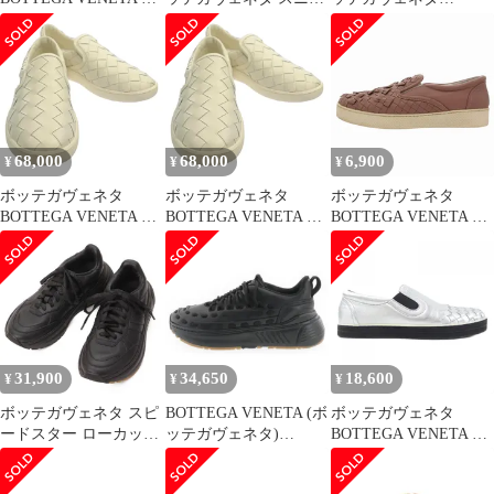
ニーカー
カー イントレチャート
VULCAN スニーカー
ピンク 37.5(24.5cm) ロ
ーカット パイピング バ
イカラー レースアップ
レザー シューズ 靴【レ
ディース】
68,000
68,000
6,900
¥
¥
¥
ボッテガヴェネタ
ボッテガヴェネタ
ボッテガヴェネタ
BOTTEGA VENETA ス
BOTTEGA VENETA ス
BOTTEGA VENETA イ
ニーカー
ニーカー
ントレチャート リボン
780530V3HB0901338 ホ
780530V3HB0901338 ホ
スリッポン スニーカー
ワイト レザー イントレ
ワイト レザー イントレ
シューズ レザー 38.5
チャートスニーカー レ
チャートスニーカー レ
ピンク /FF IBO76
ディース 新品
ディース 新品
31,900
34,650
18,600
¥
¥
¥
ボッテガヴェネタ スピ
BOTTEGA VENETA (ボ
ボッテガヴェネタ
ードスター ローカット
ッテガヴェネタ)
BOTTEGA VENETA ス
スニーカー ロゴ レザー
LACE-UPSPEEDSTAR
ニーカー
ブラック 36 1/2
レース スピードスター