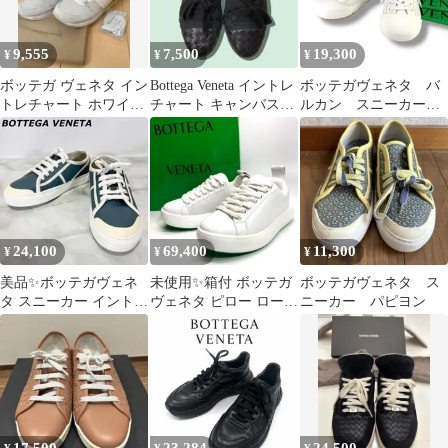
9,555
7,500
19,300
¥
¥
¥
ボッテガ ヴェネタ イン
Bottega Veneta イントレ
ボッテガヴェネタ バ
トレチャート ホワイト
チャート キャンバス
ルカン スニーカー
レディース レザー スニ
スニーカー ブラック
36 ホワイト 23.5cm
ーカー
24,100
69,400
11,300
¥
¥
¥
美品✨ボッテガヴェネ
未使用✨箱付 ボッテガ
ボッテガヴェネタ ス
タ スニーカー イントレ
ヴェネタ ピロー ロート
ニーカー パピヨン
チャート レディース イ
ップスニーカー ホワイ
タリア製
ト／グリーン