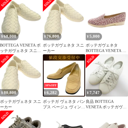
ワイト 39【中古】
黒 35.5
68,000
76,800
5,000
¥
¥
¥
BOTTEGA VENETA ボ
ボッテガヴェネタ スニ
ボッテガヴェネタ
ッテガヴェネタ スニー
ーカー
BOTTEGA VENETA ス
カー
ニーカー スリッポン ヒ
ョウ柄 ハラコ 36.5 白
ホワイト 紫 パープル
/FF ■IBO100
10%OFF
80,800
6,282
7,747
¥
¥
¥
ボッテガヴェネタ スニ
ボッテガ ヴェネタ パン
良品 BOTTEGA
ーカー
プス ベージュ ヴィンテ
VENETA ボッテガヴェ
ージ 22.0cm サテン
ネタ イントレチャート
レザー スニーカー サイ
ズ34 約21cm ホワイト