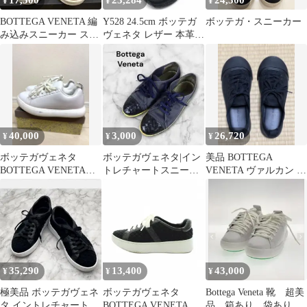
17,500
23,284
24,500
¥
¥
¥
BOTTEGA VENETA 編
Y528 24.5cm ボッテガ
ボッテガ・スニーカー
み込みスニーカー スモ
ヴェネタ レザー 本革
ーキーピンク 37
スニーカー レディース
40,000
3,000
26,720
¥
¥
¥
ボッテガヴェネタ
ボッテガヴェネタ|イン
美品 BOTTEGA
BOTTEGA VENETA
トレチャートスニーカ
VENETA ヴァルカン ス
PILLOWスニーカー 39
ー|38|紺|i1832
ニーカー サイズ38.5
35,290
13,400
43,000
¥
¥
¥
極美品 ボッテガヴェネ
ボッテガヴェネタ
Bottega Veneta 靴 超美
タ イントレチャート ス
BOTTEGA VENETA イ
品 箱あり 袋あり