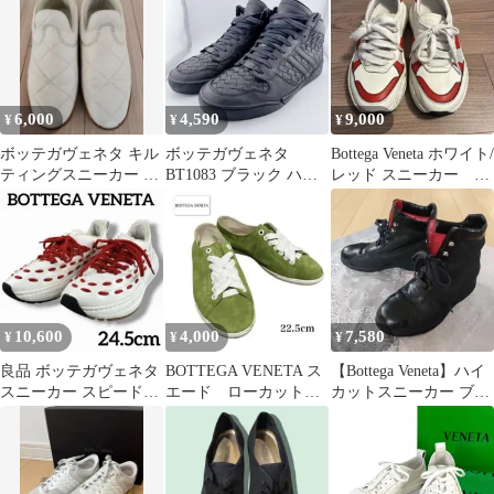
6,000
4,590
9,000
¥
¥
¥
ボッテガヴェネタ キル
ボッテガヴェネタ
Bottega Veneta ホワイト/
ティングスニーカー 38
BT1083 ブラック ハイ
レッド スニーカー
1/2
カットスニーカー イン
37.5
トレチャート
10,600
4,000
7,580
¥
¥
¥
良品 ボッテガヴェネタ
BOTTEGA VENETA ス
【Bottega Veneta】ハイ
スニーカー スピードス
エード ローカット
カットスニーカー ブラ
ター レザー 白 23.5cm
スニーカー レディー
ック レザー/35
ス 靴