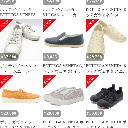
7,800
32,300
22,450
¥
¥
¥
ボッテガヴェネタ
ボッテガヴェネタ
BOTTEGA VENETA ボ
BOTTEGA VENETA ス
VULCAN スニーカー
ッテガヴェネタ スニー
ニーカー
カー イントレチャート
ブルー イエロー
37.5(24.5cm) ローカッ
ト パイピング 柄 レー
スアップ シューズ 靴
イタリア製 ブランド
【レディース】
37,600
9,056
79,200
¥
¥
¥
ボッテガヴェネタ スニ
BOTTEGA VENETA (ボ
BOTTEGA VENETA ボ
ーカー スニーカー
ッテガヴェネタ) イン
ッテガヴェネタ スニー
トレチャート レザー ス
カー
リッポン ローカットス
ニーカー ネイビー
23,600
20,030
33,000
¥
¥
¥
ボッテガヴェネタ
BOTTEGA VENETA ボ
BOTTEGA VENETA ボ
BOTTEGA VENETA ス
ッテガヴェネタ スニー
ッテガヴェネタ