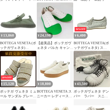
ニーカー ブラック 35
ントレチャート スニー
カー ローカット 37 黒
ブラック /AN63 ▲H
36%OFF
13,860
24,198
6,400
¥
¥
¥
BOTTEGA VENETA (ボ
【超美品】ボッテガヴ
BOTTEGA VENETA(ボ
ッテガヴェネタ)
ェネタ バルカ キャンバ
ッテガヴェネタ) スニ
RIPPLE SNEAKERS ロ
ス スニーカー グリーン
ーカー 34 レディース -
ーカットスニーカー シ
39
白 イントレチャート レ
ューズ スリッポン グリ
ザー
ーン
10%OFF
15,120
18,800
43,500
¥
¥
¥
ボッテガ ヴェネタ ミュ
BOTTEGA VENETA ス
ボッテガヴェネタ デン
ール サンダル グレー
ニーカー レディース
バー ラバー スニー
モスグリーン 美品
【古着】【中古】【送
カー EU38 白 イタリア
料無料】
製