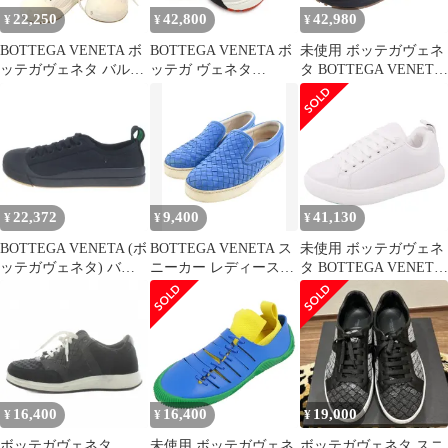
22,250
42,800
42,980
¥
¥
¥
BOTTEGA VENETA ボ
BOTTEGA VENETA ボ
未使用 ボッテガヴェネ
ッテガヴェネタ バルカ
ッテガ ヴェネタ
タ BOTTEGA VENETA
ン スニーカー ホワイト
SPEEDSTER スピード
スニーカー スピードス
36
スター ローカットスニ
タ
ーカー ダッドシューズ
レザー ホワイト #36 日
本サイズ約23cm 565646
22,372
9,400
41,130
¥
¥
¥
BOTTEGA VENETA (ボ
BOTTEGA VENETA ス
未使用 ボッテガヴェネ
ッテガヴェネタ) バル
ニーカー レディース
タ BOTTEGA VENETA
カン ローカットスニー
【古着】【中古】【送
PILLOW ピロースニ
カー キャンバス ブラッ
料無料】
ク #36
16,400
16,400
19,000
¥
¥
¥
ボッテガヴェネタ
未使用 ボッテガヴェネ
ボッテガヴェネタ スニ