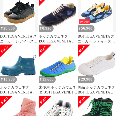
料無料】
ム ラムスキン ローカッ
トスニーカー ピンク レ
ディース 651417V00T0
5%OFF
28,000
8,920
56,900
¥
¥
¥
BOTTEGA VENETA ス
ボッテガヴェネタ
BOTTEGA VENETA ス
ニーカー レディース
BOTTEGA VENETA ス
ニーカー レディース
【古着】【中古】【送
ニーカー ローカット レ
【古着】【中古】【送
料無料】
ースアップ レザー シュ
料無料】
ーズ レディース
35(22cm相当) ネイビー
13,900
15,600
29,980
¥
¥
¥
ボッテガヴェネタ
未使用 ボッテガヴェネ
美品 ボッテガヴェネタ
BOTTEGA VENETA レ
タ BOTTEGA VENETA
BOTTEGA VENETA ス
インブーツ ショート ラ
スニーカー CLIMBER
ニーカー バルカン キャ
バー 40 25cm 青 ブルー
SNEAKERS テックニッ
/KH
トラバー ローカット シ
ューズ レディース