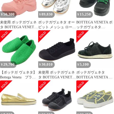
36(23cm相当) ブルー/イ
エロー/グリーン
50,300
89,830
15,250
¥
¥
¥
未使用 ボッテガヴェネ
ボッテガヴェネタ オー
BOTTEGA VENETA ボ
タ BOTTEGA VENETA
ビット メッシュ ロート
ッテガヴェネタ
スニーカー ブーツ ハイ
ップ スニーカー シュー
PUDDLE BOMBER パ
ズ シルバー ホワイト
ドルボンバー ナイロン
38【中古】
コンビラバースニーカ
ー ブラック 35
29,700
30,010
5,100
¥
¥
¥
【ボッテガ ヴェネタ】
未使用 ボッテガヴェネ
ボッテガヴェネタ
Bottega Veneta プラッ
タ BOTTEGA VENETA
BOTTEGA VENETA ス
トスニーカー スリッポ
スニーカー バルカン ロ
ニーカー ローカット レ
ン イントレチャート パ
ザー スエード 切替 イ
ラキート グリーン 38
ントレチャート 37
1/2 【中古】【鑑定済・
24cm 黒 ブラック /YI26
正規品保証】189898