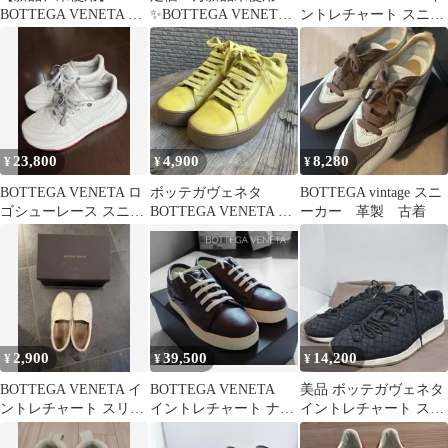
BOTTEGA VENETA ス
✨BOTTEGA VENETA
ントレチャート スニー
ニーカー 37(24〜24.5)
バルカン スニーカー
カー
23,800
4,900
8,280
¥
¥
¥
BOTTEGA VENETA ロ
ボッテガヴェネタ
BOTTEGA vintage スニ
ゴシューレース スニー
BOTTEGA VENETA レ
ーカー 革製 古着
カー ホワイト
ザースニーカー イタリ
ア製
2,900
39,500
14,200
¥
¥
¥
BOTTEGA VENETA イ
BOTTEGA VENETA
美品 ボッテガヴェネタ
ントレチャート スリッ
イントレチャート ナッ
イントレチャート スニ
ポン スニーカー
パレザー レザースニー
ーカー 黒 36 23.5cm
カー