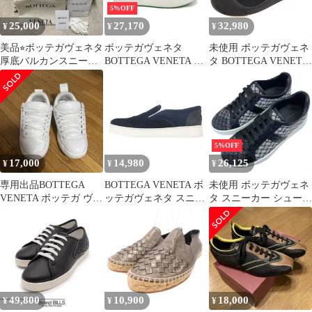
5%OFF
25,000
27,170
32,980
¥
¥
¥
美品⭐︎ボッテガヴェネタ
ボッテガヴェネタ
未使用 ボッテガヴェネ
厚底バルカンスニーカ
BOTTEGA VENETA ス
タ BOTTEGA VENETA
ー 37
ニーカー
スニーカー バルカン ロ
5%OFF
17,000
14,980
26,125
¥
¥
¥
専用出品BOTTEGA
BOTTEGA VENETA ボ
未使用 ボッテガヴェネ
VENETA ボッテガ ヴェ
ッテガヴェネタ スニー
タ スニーカー シューズ
ネタピロースニーカー
カー ブラック ネイビー
靴 ラメ織りファブリッ
37
グレー サイ
ク レザー シルバー
ズ:37(24.0cm) / スウェ
BOTTEGA VENETA [サ
ード レザー イントレチ
イズ 34(約21.5cm)] 上
ャート スニーカー / ス
品 高級感 洗練 存在感
リッポン 配色 サイドゴ
モード スタイリッシュ
ア / イタリア製 / ブラ
エレガント
49,800
10,900
18,000
¥
¥
¥
ンド【レディース】