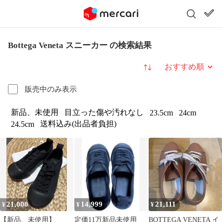
Bottega Veneta スニーカー の検索結果
並び替え
販売中のみ表示
新品、未使用
目立った傷や汚れなし
23.5cm
24cm
送料込み(出品者負担)
24.5cm
21,000
14,999
21,111
¥
¥
¥
【新品、未使用】
定価11万新品未使用
BOTTEGA VENETA イ