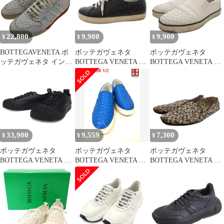
レディース 古着 中古
USED
22,800
9,900
9,900
¥
¥
¥
BOTTEGAVENETA ボ
ボッテガヴェネタ
ボッテガヴェネタ
ッテガヴェネタ イント
BOTTEGA VENETA ス
BOTTEGA VENETA ス
レチャート スニーカー
ニーカー シューズ イン
リッポン スニーカー シ
約24.5cm #39 ユニセッ
トレチャート レースア
ューズ イントレチャー
クス レザー ラバー ホ
ップ レザー ローカット
ト レザー 35 白 ホワイ
ワイト オレンジ 中古
36.5 黒 ブラック /FF
ト /FF ■GY62
■GY62
33,900
9,559
7,300
¥
¥
¥
ボッテガヴェネタ
ボッテガヴェネタ
ボッテガヴェネタ
BOTTEGA VENETA バ
BOTTEGA VENETA イ
BOTTEGA VENETA ス
ルカン ローカットスニ
ントレチャート スリッ
リッポン シューズ キル
ーカー キャンバス 35
ポン スニーカー レディ
ティング 花柄 マルチカ
黒 ブラック ■MNK10
ース 36 1/2
ラー /FF ■IBO100