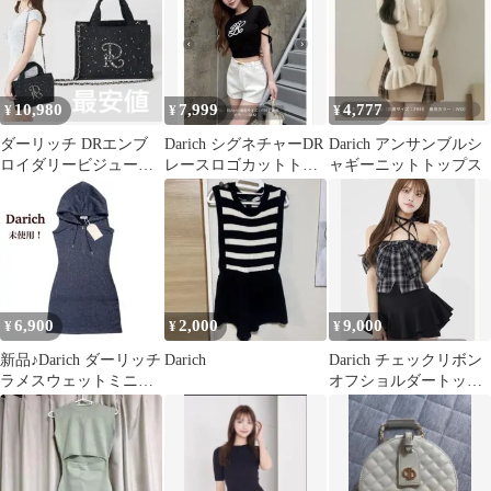
10,980
7,999
4,777
¥
¥
¥
ダーリッチ DRエンブ
Darich シグネチャーDR
Darich アンサンブルシ
ロイダリービジューミ
レースロゴカットトッ
ャギーニットトップス
ニトートバッグ
プス 黒
6,900
2,000
9,000
¥
¥
¥
新品♪Darich ダーリッチ
Darich
Darich チェックリボン
ラメスウェットミニワ
オフショルダートップ
ンピース パーカー ネイ
ス
ビー