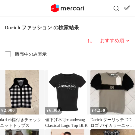
Darich ファッション の検索結果
並び替え
販売中のみ表示
2,000
6,300
4,250
¥
¥
¥
da ri ch襟付きチェック
値下げ不可⭐︎ andwang
Darich ダーリッチ DD
ニットトップス
Classical Logo Top BLK
ロゴ バイカラーニット
トップス ベージュ