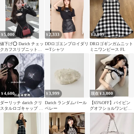
5,000
2,333
3,999
¥
¥
¥
値下げ⭕️ Darich チェッ
DDロゴエンブロイダリ
DRロゴギンガムニット
クカフスリブニットト
ーTシャツ
ミニワンピース FL
ップス
4,600
3,999
3,000
¥
¥
現在 ¥
ダーリッチ darich クリ
Darich ランダムパール
【65%OFF】パイピン
スタルロゴキャップ 帽
ベレー
グオフショルワンピー
子 BLK ブラック
ス