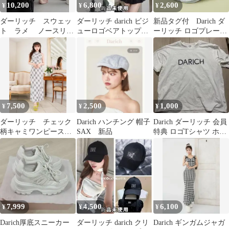
10,200
6,800
2,600
¥
¥
¥
ダーリッチ スウェッ
ダーリッチ darich ビジ
新品タグ付 Darich ダ
ト ラメ ノースリー
ューロゴベアトップ
ーリッチ ロゴプレート
ブ フーディ ミニワンピ
WHT ホワイト
ハンチング ベレー帽
ース
7,500
2,500
1,000
¥
¥
¥
ダーリッチ チェック
Darich ハンチング 帽子
Darich ダーリッチ 会員
柄キャミワンピース
SAX 新品
特典 ロゴTシャツ ホワ
新品タグ付き
イト
7,999
4,500
6,100
¥
¥
¥
Darich厚底スニーカー
ダーリッチ darich クリ
Darich ギンガムジャガ