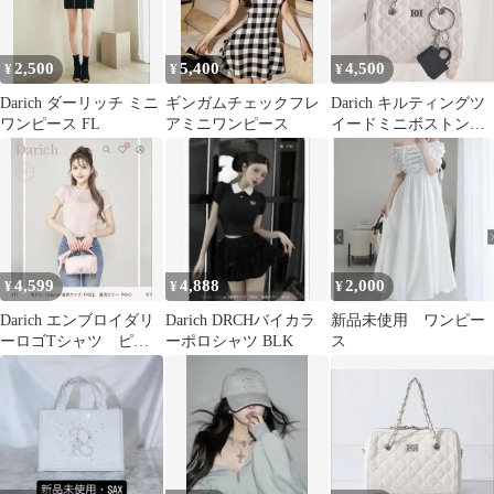
2,500
5,400
4,500
¥
¥
¥
Darich ダーリッチ ミニ
ギンガムチェックフレ
Darich キルティングツ
ワンピース FL
アミニワンピース
イードミニボストンバ
ッグ WHT
4,599
4,888
2,000
¥
¥
¥
Darich エンブロイダリ
Darich DRCHバイカラ
新品未使用 ワンピー
ーロゴTシャツ ピン
ーポロシャツ BLK
ス
ク