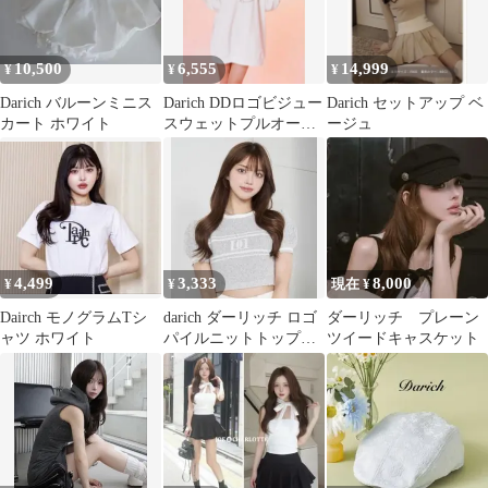
10,500
6,555
14,999
¥
¥
¥
Darich バルーンミニス
Darich DDロゴビジュー
Darich セットアップ ベ
カート ホワイト
スウェットプルオーバ
ージュ
ー
4,499
3,333
8,000
¥
¥
現在 ¥
Dairch モノグラムTシ
darich ダーリッチ ロゴ
ダーリッチ プレーン
ャツ ホワイト
パイルニットトップス
ツイードキャスケット
グレー