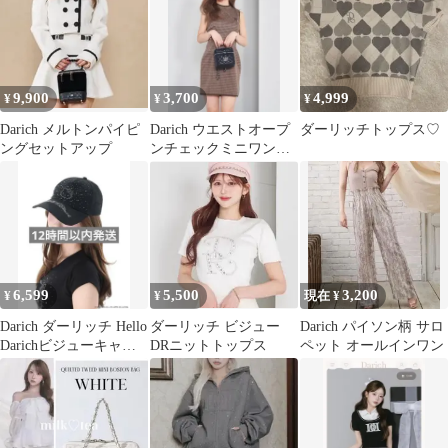
9,900
3,700
4,999
¥
¥
¥
Darich メルトンパイピ
Darich ウエストオープ
ダーリッチトップス♡
ングセットアップ
ンチェックミニワンピ
ース BRN
6,599
5,500
3,200
¥
¥
現在 ¥
Darich ダーリッチ Hello
ダーリッチ ビジュー
Darich パイソン柄 サロ
Darichビジューキャッ
DRニットトップス
ペット オールインワン
プ ブラック