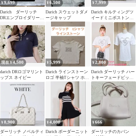
9,699
6,500
7,999
¥
¥
¥
Darich ダーリッチ
Darich スウェットダメ
Darich キルティングツ
DRエンブロイダリービ
ージキャップ
イードミニボストンバ
ジューミニトートバッ
ッグ 白 ノベルティ
グ SAX
4,500
5,999
2,800
現在 ¥
¥
¥
darich DRロゴマリント
Darich ラインストーン
Darich ダーリッチ ハー
ップス ネイビー
ロゴ 半袖Tシャツ ホワ
トキーフェードビッグ
イト
Tシャツ WHT ホワイト
白
8,900
4,000
666
¥
¥
¥
ダーリッチ ノベルティ
Darich ボーダーニット
ダーリッチのカバン