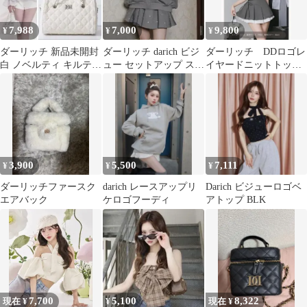
7,988
7,000
9,800
¥
¥
¥
ダーリッチ 新品未開封
ダーリッチ darich ビジ
ダーリッチ DDロゴレ
白 ノベルティ キルティ
ュー セットアップ スカ
イヤードニットトップ
ングツイードミニボス
ートのみ
ス ブラック
トンバッグ
3,900
5,500
7,111
¥
¥
¥
ダーリッチファースク
darich レースアップリ
Darich ビジューロゴベ
エアバック
ケロゴフーディ
アトップ BLK
7,700
5,100
8,322
現在 ¥
¥
現在 ¥