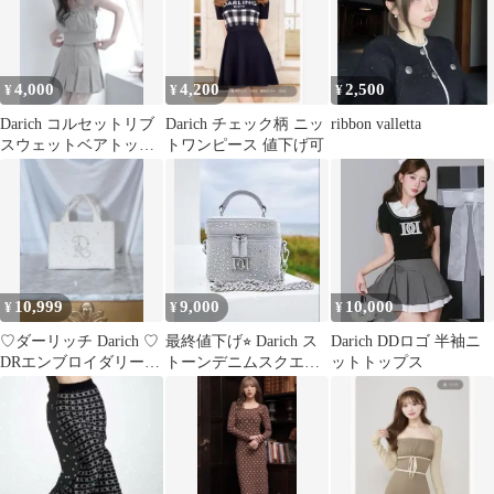
4,000
4,200
2,500
¥
¥
¥
Darich コルセットリブ
Darich チェック柄 ニッ
ribbon valletta
スウェットベアトップ
トワンピース 値下げ可
GRY
10,999
9,000
10,000
¥
¥
¥
♡ダーリッチ Darich ♡
最終値下げ⭐︎ Darich ス
Darich DDロゴ 半袖ニ
DRエンブロイダリービ
トーンデニムスクエア
ットトップス
ジューミニトートバッ
ミニバッグ
グ 白