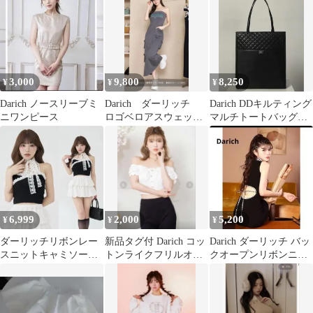
新品未使用タグ付き
3,000
9,800
8,250
¥
¥
¥
Darich ノースリーブミ
Darich ダーリッチ
Darich DDキルティング
ニワンピース
ロゴベロアスウェット
マルチトートバッグ
ワンピース FSサイズ
BLK
6,999
2,000
5,200
¥
¥
¥
ダーリッチリボンレー
新品タグ付 Darich コッ
Darich ダーリッチ バッ
スニットキャミソール
トンライクフリルオフ
クオープンリボンニッ
BLK
ショルトップス
トワンピース