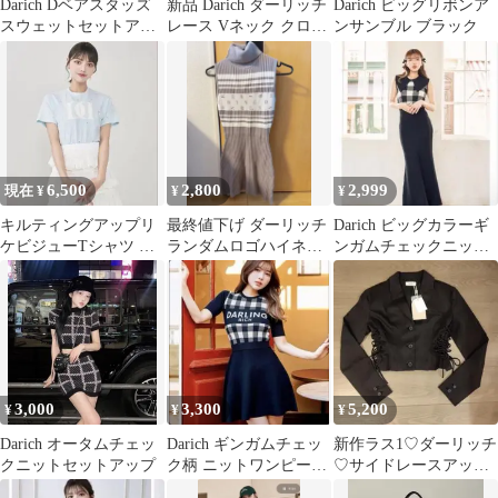
Darich Dベアスタッズ
新品 Darich ダーリッチ
Darich ビッグリボンア
スウェットセットアッ
レース Vネック クロッ
ンサンブル ブラック
プ Free-S
プド Tシャツ F
6,500
2,800
2,999
現在 ¥
¥
¥
キルティングアップリ
最終値下げ ダーリッチ
Darich ビッグカラーギ
ケビジューTシャツ ダ
ランダムロゴハイネッ
ンガムチェックニット
ーリッチ Darich SAX
クワンピース
ロングワンピース F-S
3,000
3,300
5,200
¥
¥
¥
Darich オータムチェッ
Darich ギンガムチェッ
新作ラス1♡ダーリッチ
クニットセットアップ
ク柄 ニットワンピース
♡サイドレースアップ
半袖
ショートジャケット♡