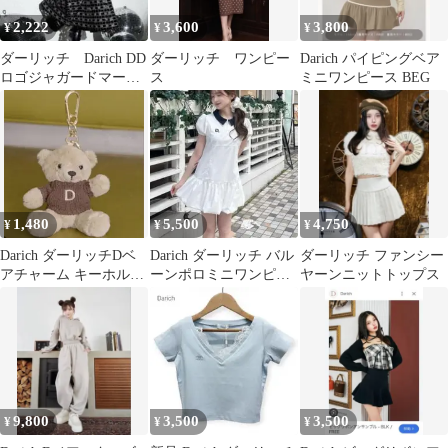
2,222
3,600
3,800
¥
¥
¥
ダーリッチ Darich DD
ダーリッチ ワンピー
Darich パイピングベア
ロゴジャガードマーメ
ス
ミニワンピース BEG
イドスカート ブラッ
ク 黒
1,480
5,500
4,750
¥
¥
¥
Darich ダーリッチDベ
Darich ダーリッチ バル
ダーリッチ ファンシー
アチャーム キーホルダ
ーンポロミニワンピー
ヤーンニットトップス
ー ノベルティ 9周年
ス ホワイト
9,800
3,500
3,500
¥
¥
¥