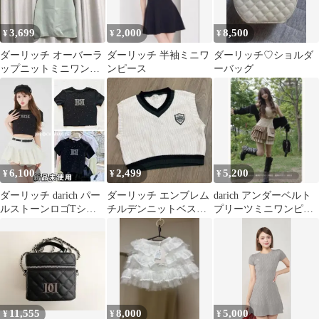
3,699
2,000
8,500
¥
¥
¥
ダーリッチ オーバーラ
ダーリッチ 半袖ミニワ
ダーリッチ♡ショルダ
ップニットミニワンピ
ンピース
ーバッグ
ース ミント
6,100
2,499
5,200
¥
¥
¥
ダーリッチ darich パー
ダーリッチ エンブレム
darich アンダーベルト
ルストーンロゴTシャ
チルデンニットベスト
プリーツミニワンピー
ツ ブラック BLK
Vネック トップス 白
ス
短丈
11,555
8,000
5,000
¥
¥
¥