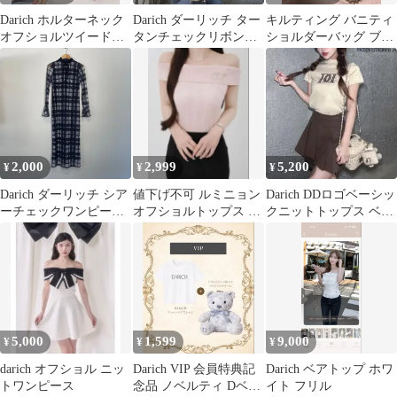
Darich ホルターネック
Darich ダーリッチ ター
キルティング バニティ
オフショルツイードト
タンチェックリボンベ
ショルダーバッグ ブラ
ップス ホワイト
アトップ
ック Darich BLK
2,000
2,999
5,200
¥
¥
¥
Darich ダーリッチ シア
値下げ不可 ルミニョン
Darich DDロゴベーシッ
ーチェックワンピース
オフショルトップス 蝶
クニットトップス ベー
ロングワンピース シー
ブローチなし
ジュ 茶色
スルーワンピース ハイ
ネック 長袖 マキシ丈
チェック柄 インナー付
き ネイビー Free-Sサイ
ズ NC103
5,000
1,599
9,000
¥
¥
¥
darich オフショル ニッ
Darich VIP 会員特典記
Darich ベアトップ ホワ
トワンピース
念品 ノベルティ Dベア
イト フリル