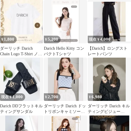
マスコットチャーム
1,800
5,200
4,000
¥
¥
現在 ¥
ダーリッチ Darich
Darich Hello Kitty コン
【Darich】ロングスト
Chain Logo T-Shirt ノベ
パクトTシャツ
レートパンツ
ルティ
1,000
2,700
6,980
現在 ¥
¥
¥
Darich DDフラットキル
ダーリッチ Darich ドッ
ダーリッチ Darich キル
ティングサンダル
トリボンキャミソール
ティングビジュー
SAX
AirPodsケース ホワイ
ト 白