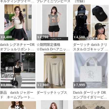
キルティングツイード
フレアミニワンピース
（付録）
ミニボストンバッグ
4,400
4,700
4,500
¥
¥
¥
darich シグネチャーDR
☆期間限定価格
ダーリッチ darich クリ
オフショルリボントッ
☆Darich Dベアニット
スタルロゴキャップ 帽
プス
ベスト
子 BLK ブラック
1,800
2,900
7,999
¥
¥
¥
新品 darich ジャガー
ダーリッチトップス
Darich ダーリッチ DR
ド ネームプレート
エンブロイダリービジ
ブラトップ ブラック
ューミニトートバッグ
白