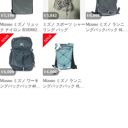
5,190
3,842
6,000
¥
¥
¥
Mizuno ミズノ リュッ
ミズノ スポーツ シャー
Mizuno ミズノ ランニ
ク ナイロン B3JD00208
リング バッグ
ングバックパック 8L
グレー メンズ /
J3GDB01109 ブラック
240001196790
ユニセックス /
240001201567
6,000
6,000
¥
¥
Mizuno ミズノ ワーキ
Mizuno ミズノ ランニ
ングバックパック40L
ングバックパック 8L
ナイロン C3JDB901 ブ
J3GDB01122 ブルー メ
ラック ユニセックス /
ンズ / 240001201568
240001206562