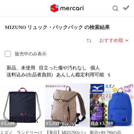
MIZUNO リュック・バックパック の検索結果
並び替え
販売中のみ表示
新品、未使用
目立った傷や汚れなし
個人
送料込み(出品者負担)
あんしん鑑定利用可能
S
1,399
5,333
3,700
¥
¥
現在 ¥
ミズノ ランドリーバ
【美品】MIZUNOバッ
新品⭐¥9,790の品