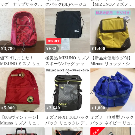
ッグ ナップサック
クパック(8L)ベージュ
【MIZUNO／ミズノ】
ネイビー×ピンク
リュックサック／バッ
クパック22L
30%OFF
3,780
632
1,400
¥
¥
¥
値下げしました！
極美品 MIZUNO ミズノ
【新品未使用タグ付】
MIZUNO ミズノ リュッ
スポーツバッグ ナップ
Mizuno リュック・ショ
ク バックパック ピンク
サック 巾着袋 ブラッ
ルダーバック マスター
ク/黒 ロゴプリント ラ
ドイエロー
ンドリーバッグ/部活動
[ON00050]
5,000
3,640
1,800
¥
¥
¥
【80'sヴィンテージ】
ミズノN-XT 30Lバック
ミズノ 巾着型 バック
Mizuno ミズノ リュッ
パック リュックレディ
パック ネイビー リュッ
ク バックパック レッド
ースメンズ通学スポー
ク
ツブラック