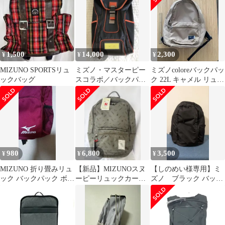
1,500
14,000
2,300
¥
¥
¥
MIZUNO SPORTSリュ
ミズノ・マスターピー
ミズノcoloreバックパッ
ックバッグ
スコラボ／バックパッ
ク 22L キャメル リュッ
ク
ク
980
6,800
3,500
¥
¥
¥
MIZUNO 折り畳みリュ
【新品】MIZUNOスヌ
【しのめい様専用】ミ
ック バックパック ボル
ーピーリュックカーキ
ズノ ブラック バック
ドー
PEANUTS コラボレデ
パック 18L
ィース