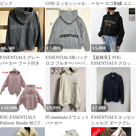
ピンク
GOD エッセンシャルズ
ーカー ロゴ刺繍 ユニセ
パーカー ショーツ
ックス ベージュ S
6,500
5,800
5,000
¥
¥
¥
ESSENTIALS グレー
ESSENTIALSꕤバック
【超格安】FOG
パーカー フード付き
ロゴ プルオーバーパー
ESSENTIALS クロップ
カー セレブ愛用 裏起毛
ド レディース まとめ売
人気
り
10,900
9,999
7,000
¥
¥
¥
FOG ESSENTIALS
85.essentials/スウェット
ESSENTIALS エッセン
Pullover Hoodie RLCT
パーカー
シャルズ ダークグレー
LOGO スウェット パー
ハイネックスエット
カー 裏起毛 ロゴ刺繍
サイズS