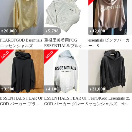
バックプリント ピンク
系 S
20,000
5,798
12,000
¥
¥
¥
FEAROFGOD Essentials
重盛里美着用FOG
essentials ピンクパーカ
エッセンシャルズ 刺
ESSENTIALS/プルオー
ー S
繍ロゴ パーカー
バースウェットパーカ
ー
3,500
4,100
31,000
¥
¥
¥
ESSENTIALS FEAR OF
ESSENTIALS FEAR OF
FearOfGod Essentials エ
GOD パーカー ブラッ
GOD パーカー グレー S
ッセンシャルズ zip パ
ク
ーカー