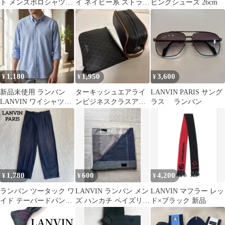
ト メンズポロシャツ
イ ネイビー系 ストライ
ビングシューズ 26cm
水色ステッチ ゆった
プ柄
りL
1,180
1,950
3,600
¥
¥
¥
新品未使用 ランバン
ターキッシュエアライ
LANVIN PARIS サング
LANVIN ワイシャツ
ンビジネスクラスアメ
ラス ランバン
（M）水色 長袖 チェッ
ニティ 2点セット
ク柄
1,780
600
4,200
¥
¥
¥
ランバン ツータック ワ
LANVIN ランバン メン
LANVIN マフラー レッ
イド テーパードパンツ
ズ ハンカチ ペイズリー
ド×ブラック 新品
スラックス ネイビー 38
柄 ネイビー系（2枚）