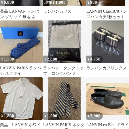
6,880
1,000
900
¥
現在 ¥
¥
美品 LANVAN ランバ
ランバンカフス
LANVIN Club1879メン
ン ソリッド 無地 ネク
ズハンカチ3枚セット
タイ ブラック 黒
新品,未使用品シールあ
り
1,500
2,800
4,750
¥
¥
¥
LANVIN PARIS ランバ
ランバン タンクトッ
ランバンカフリンクス
ン ネクタイ
プ ロングパンツ
1,800
1,000
2,900
¥
¥
¥
美品 LANVIN ホワイ
LANVIN PARIS ネクタ
LANVIN en Bleu ドライ