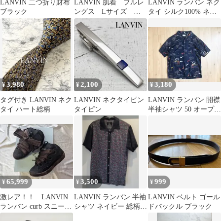
LANVIN 二つ折り財布
LANVIN 肌着 フルレ
LANVIN ランバン ネク
ブラック
ングス Lサイズ 新
タイ シルク100% ネイ
品
ビー ビジネス フォーマ
ル
3,980
2,100
3,180
¥
¥
¥
タグ付き LANVIN ネク
LANVIN ネクタイピン
LANVIN ランバン 開襟
タイ ハート総柄
タイピン
半袖シャツ 50 オープン
カラー アロハ 総柄
65,999
3,500
999
¥
¥
¥
激レア！！ LANVIN
LANVIN ランバン 半袖
LANVIN ベルト ゴール
ランバン curb スニーカ
シャツ ネイビー 総柄
ドバックル ブラック
ー メンズ
麻100% 日本製 L