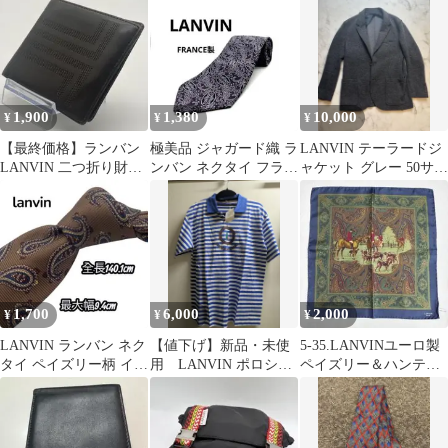
1,900
1,380
10,000
¥
¥
¥
【最終価格】ランバン
極美品 ジャガード織 ラ
LANVIN テーラードジ
LANVIN 二つ折り財布
ンバン ネクタイ フラン
ャケット グレー 50サイ
ダークブラウン
ス製 ピュアシルク
ズ
671622
1,700
6,000
2,000
¥
¥
¥
LANVIN ランバン ネク
【値下げ】新品・未使
5-35.LANVINユーロ製
タイ ペイズリー柄 イタ
用 LANVIN ポロシャ
ペイズリー＆ハンティ
リア製
ツ ボーダー マリンモチ
ング柄 シルクポケット
ーフ
チーフ