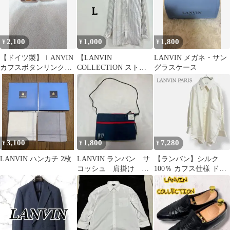
2,100
1,000
1,800
¥
¥
¥
【ドイツ製】ｌANVIN
【LANVIN
LANVIN メガネ・サン
カフスボタンリンクス
COLLECTION ストラ
グラスケース
VINTAGE
イプ 長袖シャツ M
白】
3,100
1,800
7,280
¥
¥
¥
LANVIN ハンカチ 2枚
LANVIN ランバン サ
【ランバン】シルク
コッシュ 肩掛け ポ
100％ カフス仕様 ドレ
ーチ
スシャツ 長袖 日本
製 メンズ