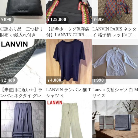
890
125,000
699
¥
¥
¥
◎訳あり品 二つ折り
【超希少・タグ保存袋
LANVIN PARIS ネクタ
財布 小銭入れ付き 黒
付】LANVIN CURB バ
イ 格子柄 レッド×ブル
革LANVIN ランバン
ックパック 23SS 定価
ー
27
2,480
4,000
990
¥
¥
¥
【未使用に近い✨】ラ
LANVIN ランバン 猫 T
Lanvin 長袖シャツ 白 M
ンバン ネクタイ グレー
シャツ S
サイズ
×グリーン 立体織り ジ
ャガード