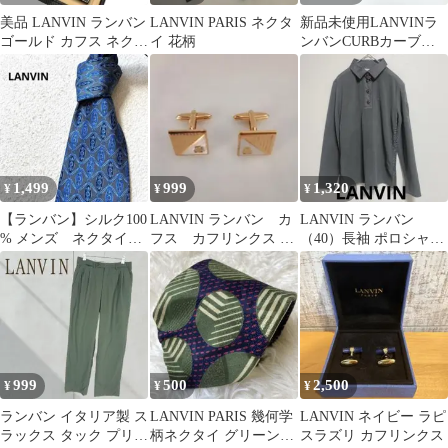
美品 LANVIN ランバン
LANVIN PARIS ネクタ
新品未使用LANVINラ
ゴールド カフス ネクタ
イ 花柄
ンバンCURBカーブス
イピン セット 箱付き
ニーカーボリュームシ
ューズ靴白
1,499
999
1,320
¥
¥
¥
【ランバン】シルク100
LANVIN ランバン カ
LANVIN ランバン
% メンズ ネクタイ
フス カフリンクス ド
（40）長袖 ポロシャツ
ブルー 総柄
イツ製 ゴールド
ラガーシャツ ワンポイ
ント
999
500
2,500
¥
¥
¥
ランバン イタリア製 ス
LANVIN PARIS 幾何学
LANVIN ネイビー ラピ
ラックス タック プリー
柄ネクタイ グリーン×
スラズリ カフリンクス