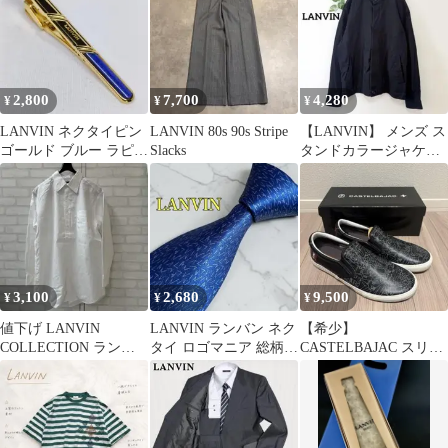
2,800
7,700
4,280
¥
¥
¥
LANVIN ネクタイピン
LANVIN 80s 90s Stripe
【LANVIN】 メンズ ス
ゴールド ブルー ラピス
Slacks
タンドカラージャケッ
ラズリ
ト ブラック (50)
3,100
2,680
9,500
¥
¥
¥
値下げ LANVIN
LANVIN ランバン ネク
【希少】
COLLECTION ランバ
タイ ロゴマニア 総柄
CASTELBAJAC スリッ
ン 日本製 ドレスシャツ
ブルー フランス製
ポン メンズ靴 ガルニエ
42
柄 黒 26.5