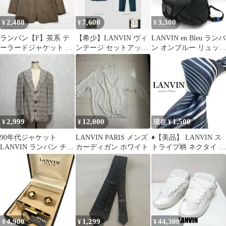
2,480
7,600
3,300
¥
¥
¥
ランバン【F】茶系 テ
【希少】LANVIN ヴィ
LANVIN en Bleu ランバ
ーラードジャケット テ
ンテージ セットアップ
ン オンブルー リュック
ンセル100％ ストレッ
モヘア混 ダブルスーツ
黒 ナイロン 鞄
チ 厚手
深緑
2,999
12,000
1,500
¥
¥
現在 ¥
90年代ジャケット
LANVIN PARIS メンズ
♦︎【美品】 LANVIN ス
LANVIN ランバン チェ
カーディガン ホワイト
トライプ柄 ネクタイ ブ
ック柄 麻ジャケット
ラック シンプル 大人し
め
4,900
1,299
44,300
¥
¥
¥