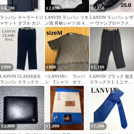
4,700
2,899
2,850
¥
¥
¥
ランバン テーラードジ
LANVIN ランバン リネ
LANVIN ランバン レザ
ャケット ダブル カジュ
ン混 長袖シャツ 白 45-
ー ヴァンプローファー
アル 春用 夏用 メンズ
82
スリッポン 25cm 黒
999
880
1,100
¥
¥
¥
LANVIN CLASSIQUE
✨LANVIN✨ ランバ
LANVIN ブラック 短丈
ランバン スラックス パ
ン Tシャツ オリー
スラックス L ミニマル
ンツ L 紺 タック
ブグリーン M
ウエスト内側ストライ
プ
2,000
1,800
1,580
¥
¥
¥