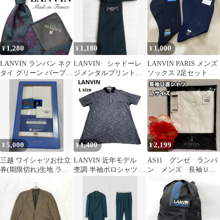
1,280
1,180
1,000
¥
¥
¥
LANVIN ランバン ネク
LANVIN シャドーレ
LANVIN PARIS メンズ
タイ グリーン パープル
ジメンタルプリント
ソックス 2足セット
花柄 総柄 ボタニカル
柄 シルクネクタイ
25cm
フランス製
5,000
1,400
2,199
¥
¥
¥
三越 ワイシャツお仕立
LANVIN 近年モデル
AS11 グンゼ ランバ
券(期限切れ)生地 ラン
杢調 半袖ポロシャツ メ
ン メンズ 長袖Ｕ首
バン オーダーメイド
ンズ 胸ポケット付き
シャツ Ｌ 肌着 イ
ンナー 男性