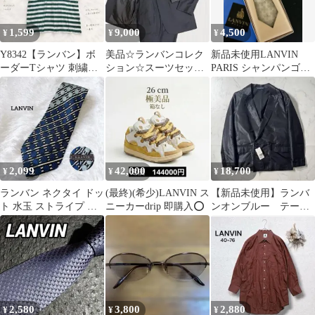
1,599
9,000
4,500
¥
¥
¥
Y8342【ランバン】ボ
美品☆ランバンコレク
新品未使用LANVIN
ーダーTシャツ 刺繍ロ
ション☆スーツセット
PARIS シャンパンゴー
ゴ オーバーサイズ 半袖
アップ☆カシミヤ混☆
ルドチェック柄 ネクタ
緑×白
チャコールグレー☆L
イ 箱付
2,099
42,000
18,700
¥
¥
¥
ランバン ネクタイ ドッ
(最終)(希少)LANVIN ス
【新品未使用】ランバ
ト 水玉 ストライプ 総
ニーカーdrip 即購入⭕️
ンオンブルー テーラ
柄 ネイビー 上品
ードジャケット 異素
材切替 アンコン M
2,580
3,800
2,880
¥
¥
¥