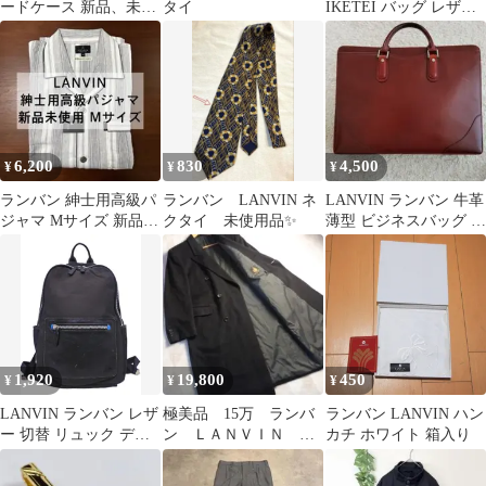
ードケース 新品、未使
タイ
IKETEI バッグ レザ
用
ー 本革
6,200
830
4,500
¥
¥
¥
ランバン 紳士用高級パ
ランバン LANVIN ネ
LANVIN ランバン 牛革
ジャマ Mサイズ 新品未
クタイ 未使用品✨
薄型 ビジネスバッグ ブ
使用
リーフケース ブラウン
1,920
19,800
450
¥
¥
¥
LANVIN ランバン レザ
極美品 15万 ランバ
ランバン LANVIN ハン
ー 切替 リュック デイ
ン ＬＡＮＶＩＮ カ
カチ ホワイト 箱入り
パック バッグ 黒 ■■ メ
シミヤ100 ロングコー
ンズ
トＲ48-45