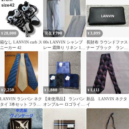
こ6
28,000
700
3,099
¥
現在 ¥
¥
箱なし LANVIN curb ス
00s LANVIN シャンブ
長財布 ラウンドファス
ニーカー 42
レー 霜降り リネン 1タ
ナー ブラック ランバ
ック スラックス
ン
2,250
1,880
1,111
¥
¥
¥
LANVIN ランバン ネク
【未使用品】 ランバン
新品 LANVIN ネクタ
タイ 3本セット フラン
オンブルー ロゴライン
イ
ス製 総柄
タオルハンカチ 3枚セ
ット