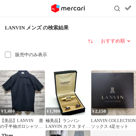
LANVIN メンズ の検索結果
並び替え
販売中のみ表示
1,480
1,900
2,150
¥
¥
¥
【美品】LANVIN 鹿
極美品】ランバン
LANVIN COLLECTION
の子半袖ポロシャツ
LANVIN カフス タイピ
ソックス 4足セット
ブラック Sサイズ
ン ネクタイピン 箱付き