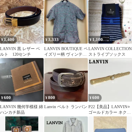
ツ オフィス ゴルフパン
ネイビー シルク100%
ツ
1,400
3,333
1,100
¥
¥
¥
LANVIN 黒 レザー ベ
LANVIN BOUTIQUE ペ
LANVIN COLLECTION
ルト 120センチ
イズリー柄 ヴィンテー
ストライプソックス
ジ半袖シャツ Mサイズ
600
800
600
¥
¥
¥
LANVIN 幾何学模様 綿
Lanvin ベルト ランバン
P22【美品】LANVIN⭐️
ハンカチ新品
ゴールドカラー ネクタ
イピン ストライプデザ
イン