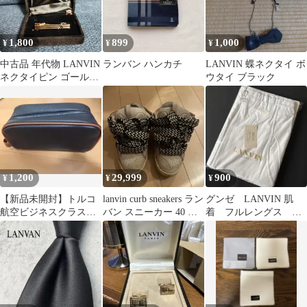
1,800
899
1,000
¥
¥
¥
中古品 年代物 LANVIN
ランバン ハンカチ
LANVIN 蝶ネクタイ ボ
ネクタイピン ゴールド
ウタイ ブラック
カラー
1,200
29,999
900
¥
¥
¥
【新品未開封】トルコ
lanvin curb sneakers ラン
グンゼ LANVIN 肌
航空ビジネスクラス
バン スニーカー 40 確
着 フルレングス Ｌ
アメニティ
実正規品
サイズ 綿100%