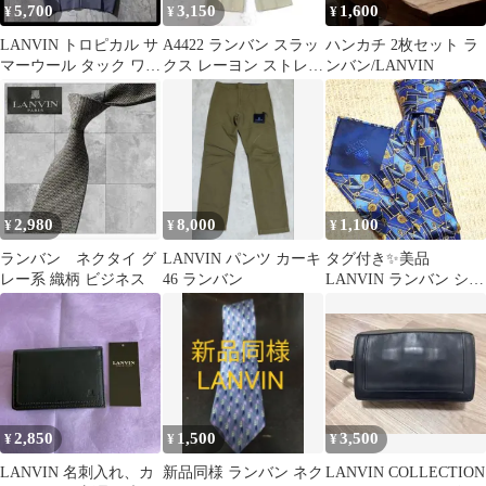
5,700
3,150
1,600
¥
¥
¥
LANVIN トロピカル サ
A4422 ランバン スラッ
ハンカチ 2枚セット ラ
マーウール タック ワイ
クス レーヨン ストレー
ンバン/LANVIN
ド スラックス W34 相
ト ベージュ M相当
当
2,980
8,000
1,100
¥
¥
¥
ランバン ネクタイ グ
LANVIN パンツ カーキ
タグ付き✨美品
レー系 織柄 ビジネス
46 ランバン
LANVIN ランバン シル
ク ネクタイ ロゴ 総柄
2,850
1,500
3,500
¥
¥
¥
LANVIN 名刺入れ、カ
新品同様 ランバン ネク
LANVIN COLLECTION