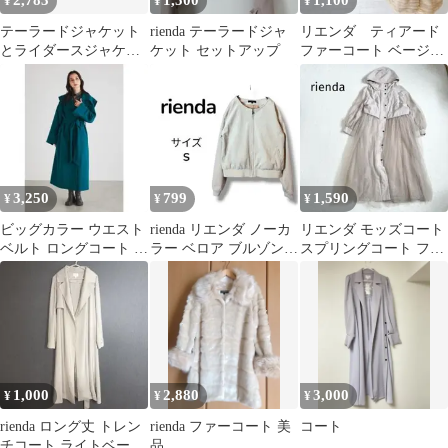
2,783
1,500
1,100
¥
¥
¥
テーラードジャケット
rienda テーラードジャ
リエンダ ティアード
とライダースジャケッ
ケット セットアップ
ファーコート ベージュ
トセット
フード付 ダッフル
風 フェイクファー
3,250
799
1,590
¥
¥
¥
ビッグカラー ウエスト
rienda リエンダ ノーカ
リエンダ モッズコート
ベルト ロングコート グ
ラー ベロア ブルゾン
スプリングコート フー
リーン
ピンクベージュ サイズ
ド付 チュール ドッキン
S
グ
1,000
2,880
3,000
¥
¥
¥
rienda ロング丈 トレン
rienda ファーコート 美
コート
チコート ライトベージ
品