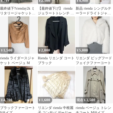
749
2,500
4,980
¥
¥
¥
最終値下‼️rienday2k ミ
【最終値下げ】 rienda
新品 rienda シングルテ
リタリージャケットギ
ジェラートトレンチ コ
ーラードライトジャケ
ミックダブルジップグ
ート アイボリー 完売
ット アイボリー シ
ランジ
品
アー 白
1,500
2,000
5,000
¥
¥
¥
rienda ライダースジャ
Rienda リエンダ コート
リエンダ ビッグフード
ケット ベージュ M
ブラック
フェイクファーコート
4,700
1,600
1,500
¥
¥
現在 ¥
ブラックファーコート
リエンダ rienda 中根麗
rienda ベージュ トレン
Sサイズ
子 コンサバ ガーリー A
チコート Mサイズ