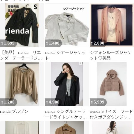
ュ M ドレープ
1,699
1,400
2,000
¥
¥
¥
【美品】 rienda リエ
rienda シアージャケッ
シフォンルーズジャケ
ンダ テーラードジャ
ト
ット♡美品
ケット S
1,200
4,900
5,999
¥
¥
¥
rienda ブルゾン
rienda シングルテーラ
rienda Sサイズ フード
ードライトジャケッ
付きボアダウンジャケ
ト リエンダ シア
ット
ー 黒ブラック