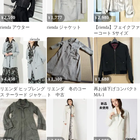
2,500
1,777
2,980
¥
¥
¥
rienda アウター
rienda ジャケット
【rienda】フェイクファ
ーコート Sサイズ
4,450
1,300
1,680
¥
¥
¥
リエンダ ヒップレング
リエンダ 冬のコー
再お値下げコンパクト
ス テーラード ジャケッ
ト 中古
MA-1
ト ミント