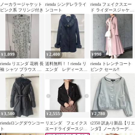
ノーカラージャケット
rienda シンデレラライ
rienda フェイクスエー
ピンク系 フリンジ付き
ンコート
ド ライダースジャケッ
ト ベージュ S
1,099
2,400
990
¥
¥
¥
rienda リエンダ 花柄 長
送料無料！！rienda リ
rienda トレンチコート
袖 シャツ ブラウス ロ
エンダ レディースコ
ピンク セール‼️
ング丈 羽織 ホワイト
ート ビジュー付きフ
ァーコート ブラッ
ク size Ｓ
#80710MOUG
3,500
2,555
2,780
¥
¥
¥
riendaロングダウンコー
リエンダ フェイクス
t2350 訳あり新品【リエ
ト
エードライダースジャ
ンダ】ノーカラーデニ
ケット ブラック Sサ
ムジャケット ショート