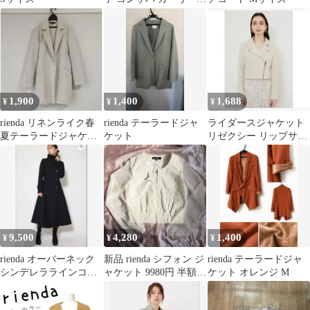
ライン フェイクファー
コート レディース フッ
ク留 襟・袖口ファー取
外し可 S ベージュ
1,900
1,400
1,688
¥
¥
¥
rienda リネンライク春
rienda テーラードジャ
ライダースジャケット
夏テーラードジャケッ
ケット
リゼクシー リップサー
ト Sサイズ
ビス ロイヤルパーティ
ー ダーリッチ
9,500
4,280
1,400
¥
¥
¥
rienda オーバーネック
新品 rienda シフォン ジ
rienda テーラードジャ
シンデレララインコー
ャケット 9980円 半額
ケット オレンジ M
ト
ジャガード リエンダ