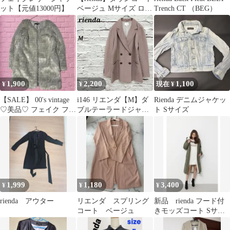
ット【元値13000円】
ベージュ Mサイズ ロン
Trench CT （BEG）
グ 首元あったか
1,900
2,200
1,100
¥
¥
現在 ¥
【SALE】 00's vintage
i146 リエンダ【M】ダ
Rienda デニムジャケッ
♡︎美品♡︎ フェイク ファ
ブルテーラードジャケ
ト Sサイズ
ーコート
ット ピークド襟 裏地
リネン混
1,999
1,180
3,400
¥
¥
¥
rienda アウター
リエンダ スプリング
新品 rienda フード付
コート ベージュ
きモッズコート Sサイ
ズ カーキ