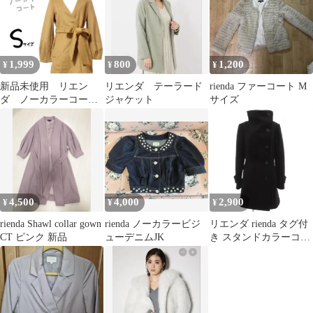
1,999
800
1,200
¥
¥
¥
新品未使用 リエン
リエンダ テーラード
rienda ファーコート M
ダ ノーカラーコー
ジャケット
サイズ
ト ロングコート ア
ウター 無地 キレイ
め
4,500
4,000
2,900
¥
¥
¥
rienda Shawl collar gown
rienda ノーカラービジ
リエンダ rienda タグ付
CT ピンク 新品
ューデニムJK
き スタンドカラーコー
ト ウール S 黒 ブラッ
ク 長袖 アシンメトリー
ボタン ECF005 /NX
■ECF005