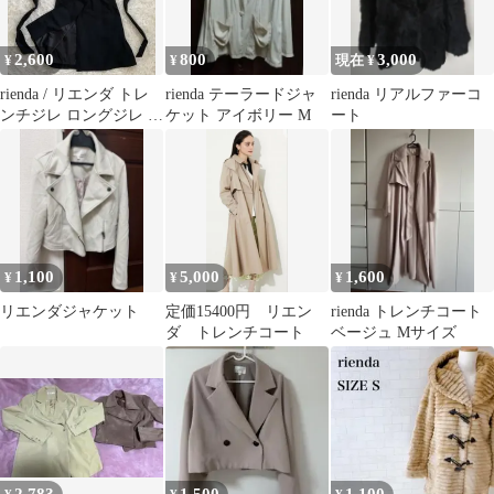
2,600
800
3,000
¥
¥
現在 ¥
rienda / リエンダ トレ
rienda テーラードジャ
rienda リアルファーコ
ンチジレ ロングジレ 黒
ケット アイボリー M
ート
ブラック ベルト付
1,100
5,000
1,600
¥
¥
¥
リエンダジャケット
定価15400円 リエン
rienda トレンチコート
ダ トレンチコート
ベージュ Mサイズ