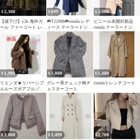
2,300
699
2,500
¥
¥
¥
【値下げ】y2k 海外ガ
☘️T22908☘️rienda レデ
ビニール未開封新品
ール ファーコート レオ
ィース テーラードジャ
rienda テーラードジャ
パード 豹柄 ジャケット
ケット M
ケット
ギャル
1,980
3,800
1,480
¥
¥
¥
リエンダ★リバーシブ
グレー系チェック柄チ
riendaトレンチコート
ルルーズボアブルゾン
ェスターコート
新品タグ付きS
3,000
1,499
2,700
¥
¥
¥