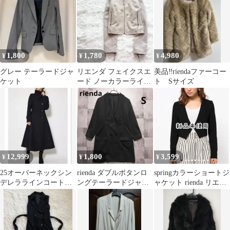
1,800
1,780
4,980
¥
¥
¥
グレー テーラードジャ
リエンダ フェイクスエ
美品‼︎riendaファーコー
ケット
ード ノーカラーライダ
ト Sサイズ
ースジャケット 袖ファ
スナー 上品
12,999
1,800
3,599
¥
¥
¥
25オーバーネックシン
rienda ダブルボタンロ
springカラーショートジ
デレララインコート
ングテーラードジャケ
ャケット rienda リエン
M 黒
ット ブラック S
ダ ジャケット