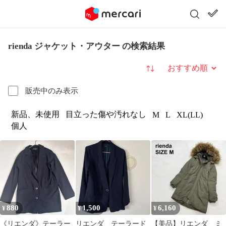
rienda ジャケット・アウター の検索結果
並び替え
販売中のみ表示
新品、未使用
目立った傷や汚れなし
M
L
XL(LL)
個人
880
1,500
6,160
¥
¥
¥
《リエンダ》テーラー
リエンダ テーラード
【美品】リエンダ ミ