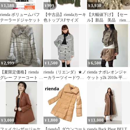
1,588
999
3,930
¥
¥
¥
rienda ボリュームパフ
【中古品】riendaカーキ
【大幅値下げ】【セー
テーラードジャケット
色トップスFサイズ
ル】新品 美品 rienda
ファーコート
2,999
1,500
6,500
¥
¥
¥
【夏限定価格】rienda
rienda（リエンダ）★ノ
rienda ナポレオンジャ
グレー ファーコート S
ーカラーツイードウー
ケット y2k 2010s 平成
サイズ 美品
ルMIXコート ジャケ
グランジ
ット
3,000
1,800
13,000
¥
¥
¥
フェイクレザージャケ
【rienda】ダウンコート
rienda Back Pleat BELT