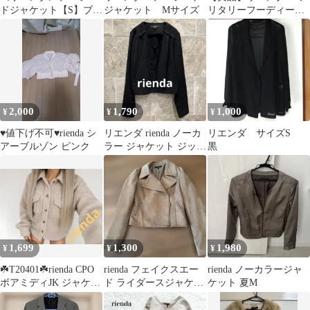
ドジャケット【S】ブラ
ジャケット Mサイズ
リタリーフーディーダ
ック 2ボタン ミドル
ウン モッズコート
丈 オフィス
Y2K（9999）
2,000
1,790
1,000
¥
¥
¥
♥値下げ不可♥rienda シ
リエンダ rienda ノーカ
リエンダ サイズS
アーブルゾン ピンク
ラー ジャケット ジップ
黒
アップ M 黒 034a
1,699
1,300
1,980
¥
¥
¥
☘️T20401☘️rienda CPO
rienda フェイクスエー
rienda ノーカラージャ
ボアミディJK ジャケッ
ド ライダースジャケッ
ケット 夏M
ト F
ト ベージュ S