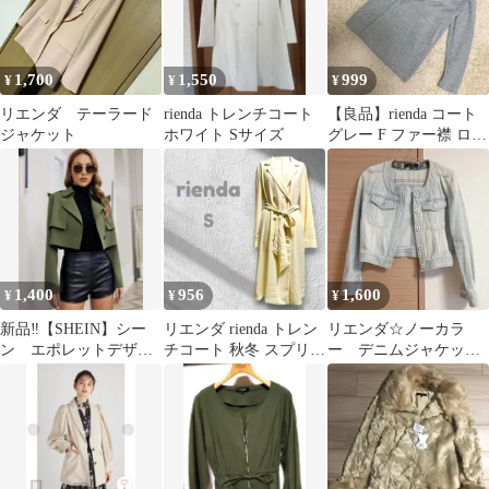
1,700
1,550
999
¥
¥
¥
リエンダ テーラード
rienda トレンチコート
【良品】rienda コート
ジャケット
ホワイト Sサイズ
グレー F ファー襟 ロン
グ 防寒
1,400
956
1,600
¥
¥
¥
新品‼︎【SHEIN】シー
リエンダ rienda トレン
リエンダ☆ノーカラ
ン エポレットデザイ
チコート 秋冬 スプリン
ー デニムジャケッ
ン トレンチコート
グコート ウエストベル
ト S
アーミーグリーン
ト