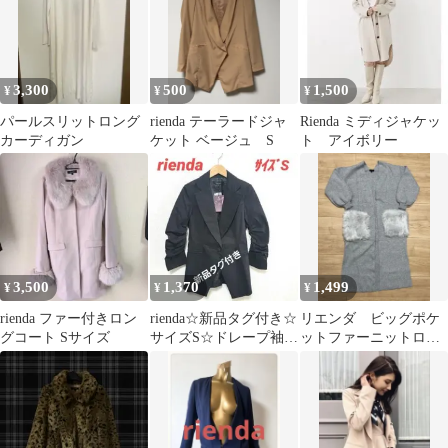
3,300
500
1,500
¥
¥
¥
パールスリットロング
rienda テーラードジャ
Rienda ミディジャケッ
カーディガン
ケット ベージュ S
ト アイボリー
3,500
1,370
1,499
¥
¥
¥
rienda ファー付きロン
rienda☆新品タグ付き☆
リエンダ ビッグポケ
グコート Sサイズ
サイズS☆ドレープ袖ジ
ットファーニットロン
ャケット
グコート