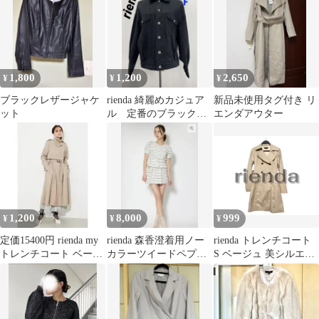
1,800
1,200
2,650
¥
¥
¥
ブラックレザージャケ
rienda 綺麗めカジュア
新品未使用タグ付き リ
ット
ル 定番のブラックカ
エンダアウター
ラー GジャンF【中
古】D58
1,200
8,000
999
¥
¥
¥
定価15400円 rienda my
rienda 森香澄着用ノー
rienda トレンチコート
トレンチコート ベージ
カラーツイードペプラ
S ベージュ 美シルエッ
ュ アウター 春 M
ムジャケットセットア
ト 春秋 アウター
ップ