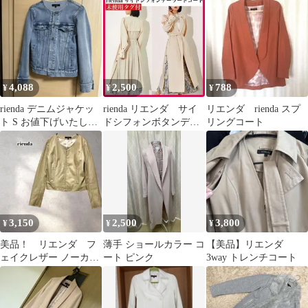
イズ
丈 綿 M
4,088
2,500
788
¥
¥
¥
rienda デニムジャケッ
rienda リエンダ サイ
リエンダ rienda スプ
ト S お値下げいたしま
ドシフォンボタンデザ
リングコート
した！
インライトコート ス
プリング
3,150
2,500
3,800
¥
¥
¥
美品！ リエンダ フ
薄手 ショールカラー コ
【美品】リエンダ
ェイクレザー ノーカラ
ート ピンク
3way トレンチコート
ーライダース ジャケッ
ト 5287