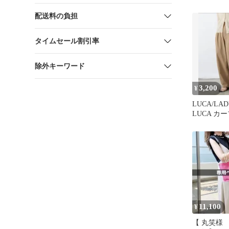
配送料の負担
タイムセール割引率
除外キーワード
3,200
¥
LUCA/LAD
LUCA カ
トンタック
11,100
¥
【 丸笑様 