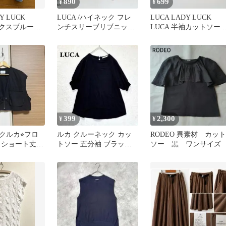
890
699
¥
¥
Y LUCK
LUCA /ハイネック フレ
LUCA LADY LUCK
ックスブルーサ
ンチスリーブリブニット
LUCA 半袖カットソー 
ラウス
イエロー 前後差裾
ラウン ブラウス 美
399
2,300
¥
¥
クルカ⭐︎フロ
ルカ クルーネック カッ
RODEO 異素材 カット
 ショート丈ベ
トソー 五分袖 ブラック
ソー 黒 ワンサイズ
シンプル プルオーバー
無地