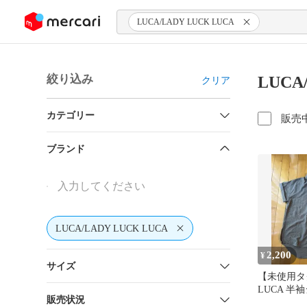
ンツにスキップ
LUCA/LADY LUCK LUCA
絞り込み
LUCA
クリア
カテゴリー
販売
ブランド
LUCA/LADY LUCK LUCA
2,200
¥
サイズ
【未使用タ
LUCA 半
販売状況