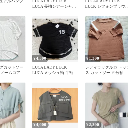
ジュアルパンツ
LUCA LADY LUCK
LUCA/LADY LUCK
LUCA 長袖シアーシャツ
LUCK シフォンブラウ
ネイビー ビックフリー
38 ミント M
4,500
1,300
¥
¥
グカットソー
LUCA LADY LUCK
レディラックルカ トッ
 ノームコア
LUCA メッシュ袖 半袖T
ス カットソー 五分袖
ジュアル F
シャツ ブラック新品
4,000
2,300
¥
¥