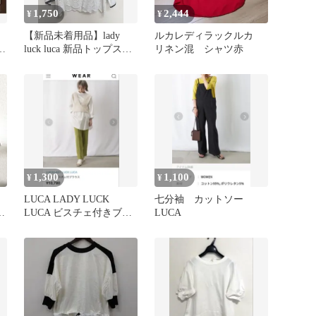
1,750
2,444
¥
¥
【新品未着用品】lady
ルカレディラックルカ
ン
luck luca 新品トップス
リネン混 シャツ赤
白
1,300
1,100
¥
¥
LUCA LADY LUCK
七分袖 カットソー
ス
LUCA ビスチェ付きブラ
LUCA
ウス