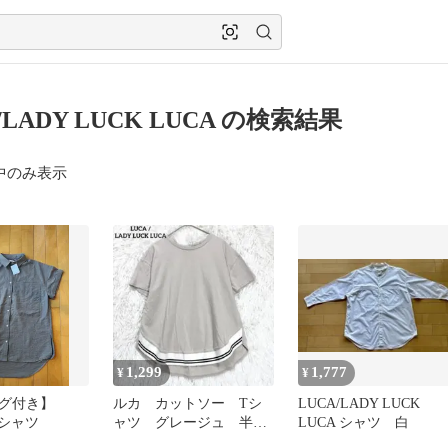
/LADY LUCK LUCA の検索結果
中のみ表示
1,299
1,777
¥
¥
グ付き】
ルカ カットソー Tシ
LUCA/LADY LUCK
袖シャツ
ャツ グレージュ 半
LUCA シャツ 白
袖 ボーダー コットン