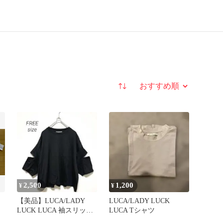
並び替え
2,500
1,200
¥
¥
【美品】LUCA/LADY
LUCA/LADY LUCK
LUCK LUCA 袖スリット
LUCA Tシャツ
カットソー 黒 F