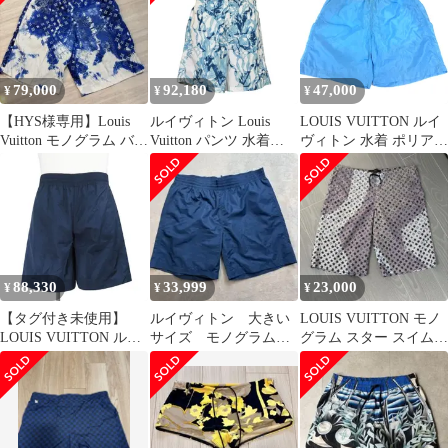
79,000
92,180
47,000
¥
¥
¥
【HYS様専用】Louis
ルイヴィトン Louis
LOUIS VUITTON ルイ
Vuitton モノグラム バン
Vuitton パンツ 水着
ヴィトン 水着 ポリアミ
ダナ柄 水着 M
HPW02WZD7920 プリ
ド ブルー
ンテッド ナイロン スイ
ムショーツ ブルー サイ
ズ S メンズ F-YA1127
88,330
33,999
23,000
¥
¥
¥
【タグ付き未使用】
ルイヴィトン 大きい
LOUIS VUITTON モノ
LOUIS VUITTON ルイ
サイズ モノグラム柄
グラム スター スイムシ
ヴィトン STAPLES シ
スイムパンツ ネイビ
ョーツ XS
グネチャー モノグラム
ー XLサイズ
総柄 スイム ボードショ
ーツ S 水着 定価11.7万
47776