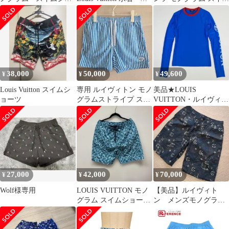
ーツ 水着 ハーフパン
グ付き
ショーツ ショートパン
ツ
ツ RM242MM LBF
HRW01W Mサイズ
38,000
50,000
49,600
¥
¥
¥
Louis Vuitton スイムシ
専用 ルイヴィトン モノ
美品★LOUIS
ョーツ
グラムストライプ スイ
VUITTON・ルイヴィト
ムウェア 海水パンツ
ン LV ブランドロゴデ
ザイン ストレッチビス
コース ジャージ地 ロン
グスリーブTシャツ ア
クティブウェア ラッシ
ュガード ユニセックス
(XS) ブランド イタリア
27,000
42,000
70,000
¥
¥
¥
製 ブルー メンズ レデ
ィース
Wolf様専用
LOUIS VUITTON モノ
【美品】ルイヴィト
グラム スイムショーツ
ン メンズモノグラム
ブルー L
スイムショーツ 水着