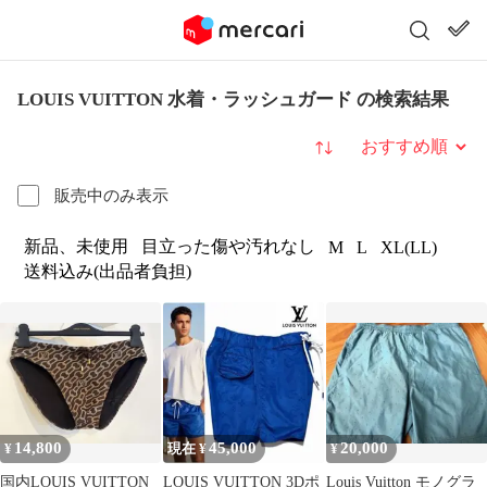
LOUIS VUITTON 水着・ラッシュガード の検索結果
並び替え
販売中のみ表示
新品、未使用
目立った傷や汚れなし
M
L
XL(LL)
送料込み(出品者負担)
14,800
45,000
20,000
¥
現在 ¥
¥
国内LOUIS VUITTON
LOUIS VUITTON 3Dポ
Louis Vuitton モノグラ