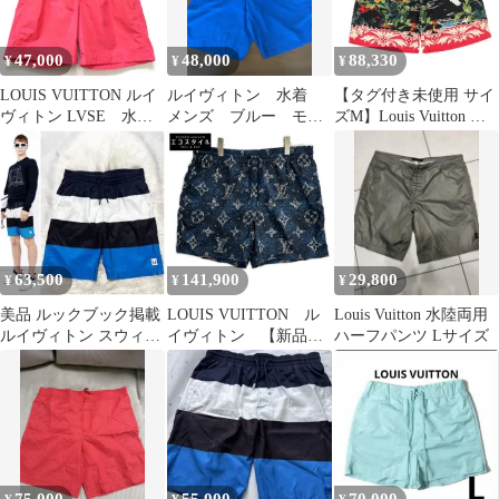
47,000
48,000
88,330
¥
¥
¥
LOUIS VUITTON ルイ
ルイヴィトン 水着
【タグ付き未使用 サイ
ヴィトン LVSE 水着
メンズ ブルー モノ
ズM】Louis Vuitton ル
シグネチャー モノグラ
グラム スイムパン
イヴィトン モノグラム
ム ウォーターボート シ
ツ L
ショーツ スイムウェア
ョーツ モノグラム ジャ
東海オンエア 防水バッ
カード ピンク スイム
グ付き 定価13.8万
ショーツ Lサイズ
47845
RM232Q OSJ HJW52W
63,500
141,900
29,800
¥
¥
¥
美品 ルックブック掲載
LOUIS VUITTON ル
Louis Vuitton 水陸両用
ルイヴィトン スウィム
イヴィトン 【新品同
ハーフパンツ Lサイズ
パンツ ショーツ 水着
様/国内正規/25年製】
XS
RM252MM UYB
HTW01W モノグラム
スイムショーツ L