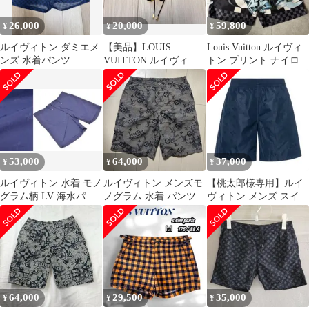
26,000
20,000
59,800
¥
¥
¥
ルイヴィトン ダミエメ
【美品】LOUIS
Louis Vuitton ルイヴィ
ンズ 水着パンツ
VUITTON ルイヴィト
トン プリント ナイロン
ン スイムショーツ 水着
スイムショーツ
S仏製
53,000
64,000
37,000
¥
¥
¥
ルイヴィトン 水着 モノ
ルイヴィトン メンズモ
【桃太郎様専用】ルイ
グラム柄 LV 海水パン
ノグラム 水着 パンツ
ヴィトン メンズ スイム
ツ スイムウエア スイム
ウェア 水陸両用
ショーツ
64,000
29,500
35,000
¥
¥
¥