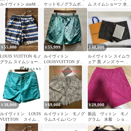
ルイヴィトン sizeM正
ケットモノグラムボー
ム スイムショーツ 水着
規品 水着 モノグラム
ドショーツルイヴィト
ライトブルー
ン水着
55,000
55,999
40,000
¥
¥
¥
LOUIS VUITTON モノ
ルイヴィトン
ルイヴィトン スイムウ
グラム スイムショーツ
LOUISVUITTON ダミ
ェア 黒 メンズ ケース
水着
エ スイム トランクス
付き
スイムウエア 水着 ショ
ートパンツ グリーン
[XL] メンズ HRW01W
F721/T107
38,000
69,000
29,000
¥
¥
¥
ルイヴィトン LOUIS
ルイヴィトン モノグ
新品 ヴィトン モノ
VUITTON スイムウ
ラムスイムパンツ
グラム 水着 ショー
ェア 3Dポケットモノ
ツ
グラムボードショー