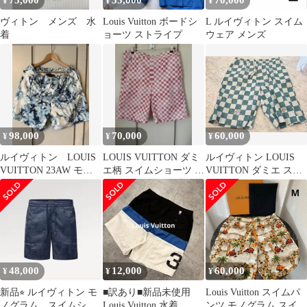
75,000
55,000
70,000
¥
¥
¥
ヴィトン メンズ 水
Louis Vuitton ボードシ
L ルイヴィトン スイム
着
ョーツ ストライプ
ウェア メンズ
98,000
70,000
60,000
¥
¥
¥
ルイヴィトン LOUIS
LOUIS VUITTON ダミ
ルイヴィトン LOUIS
VUITTON 23AW モノ
エ柄 スイムショーツ M
VUITTON ダミエ スト
グラム 水着 XS
サイズ
ライプ /水着
48,000
12,000
60,000
¥
¥
¥
新品⭐︎ ルイヴィトン モ
■訳あり■新品未使用
Louis Vuitton スイムパ
ノグラム スイムショ
Louis Vuitton 水着 タ
ンツ モノグラム スイム