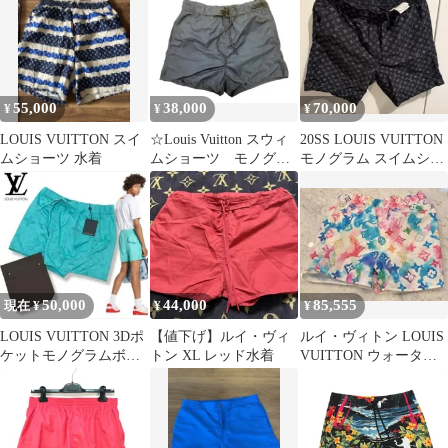
ツ CA36929 サイズ
XS ターコイズブル
ー エメラルドグリー
ン
55,000
38,000
70,000
¥
¥
¥
LOUIS VUITTON スイ
☆Louis Vuitton スウィ
20SS LOUIS VUITTON
ムショーツ 水着
ムショーツ モノグラ
モノグラム スイムショ
ム柄 ネイビー Mサ
ーツ M
イズ
50,000
44,000
85,555
現在 ¥
¥
¥
LOUIS VUITTON 3Dポ
【値下げ】ルイ・ヴィ
ルイ・ヴィトン LOUIS
ケットモノグラムボー
トン XL レッド水着
VUITTON ウォーター
ドショーツルイヴィト
カラー モノグラム スイ
ン水着
ム