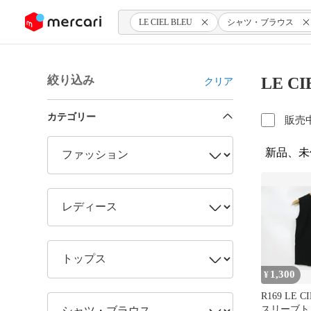
ンツにスキップ
LE CIEL BLEU
シャツ・ブラウス
絞り込み
LE 
クリア
カテゴリー
販売
新品、未
1,300
¥
R169 LE C
スリーブト