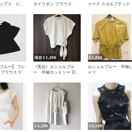
ップス ピン
タイリボン ブラウス
ャード スカルプテッド
スリーブ ブラウス
1,490
1,880
現在 ¥
¥
ブルー】 フレ
《美品》ルシェルブル
ルシェルブルー 半袖
 ブラウス Vネ
ー 半袖カットソー 日本
ャツ
ク（38）
製 裾リボンアレンジ可
能
4,200
6,500
¥
¥