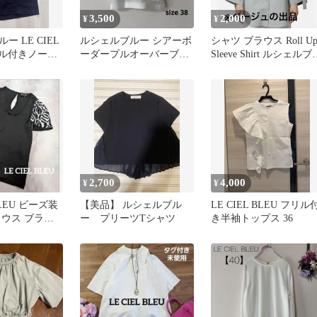
3,500
2,000
¥
¥
ー LE CIEL
ルシェルブルー シアーボ
シャツ ブラウス Roll U
ール付きノース
ーダープルオーバーブラ
Sleeve Shirt ルシェルブ
プ
ウス フレアスリーブ シ
ー
ョート丈
2,700
4,000
¥
¥
 BLEU ビーズ装
【美品】 ルシェルブル
LE CIEL BLEU フリル
ラウス ブラッ
ー プリーツTシャツ
き半袖トップス 36