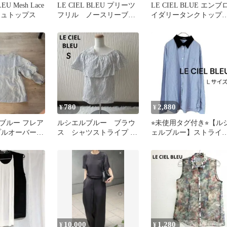
LEU Mesh Lace
LE CIEL BLEU プリーツ
LE CIEL BLUE エンブ
ッシュトップス
フリル ノースリーブブ
イダリータンクトッ
ラウス ストレッチ 白
黒 36
780
2,880
¥
¥
ブルー フレア
ルシエルブルー ブラウ
⭐︎未使用タグ付き⭐︎【ル
プルオーバー
ス シャツストライプ オ
ェルブルー】ストライ
水色 40
フショルダー カットソー
バイカラー長袖シャツ 
36 S
10,000
1,280
¥
¥