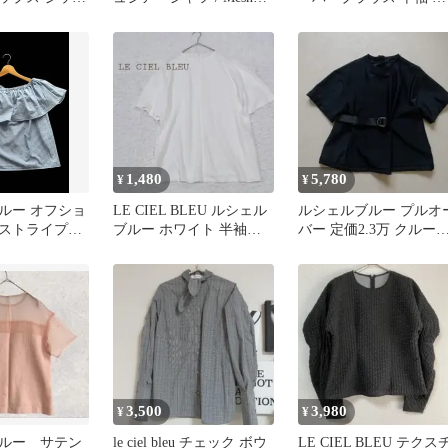
Sheer Shirt
ラック 36
1,480
5,780
¥
¥
ルー オフショ
LE CIEL BLEU ルシェル
ルシェルブルー プルオ
ストライプブ
ブルー ホワイト 半袖ト
バー 定価2.3万 クルー
ス 36/S
ップス
ック 黒
3,500
3,980
¥
¥
ルー サテン
le ciel bleu チェック ボウ
LE CIEL BLEU テクス