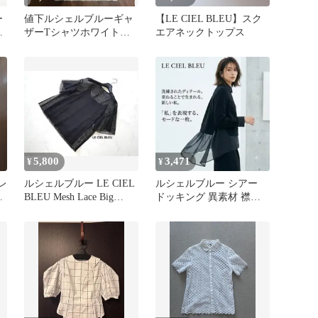
ー
値下ルシェルブルーギャ
【LE CIEL BLEU】スク
ラ
ザーTシャツホワイト検
エアネックトップス
フ
enfold
5,800
3,471
¥
¥
✨レ
ルシェルブルー LE CIEL
ルシェルブルー シアー
ブ
BLEU Mesh Lace Big
ドッキング 異素材 襟付
TOPS
き トップス 黒 M 38