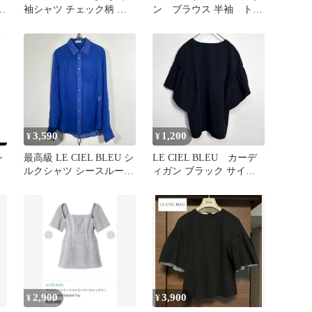
袖シャツ チェック柄 ギ
ン ブラウス 半袖 トッ
ャザー袖ルシェルブルー
プス シルク100%
3,590
1,200
¥
¥
シ
最高級 LE CIEL BLEU シ
LE CIEL BLEU カーデ
ルクシャツ シースルー
ィガン ブラック サイズ
ブルー系 絹100%
38 E038
2,900
3,900
¥
¥