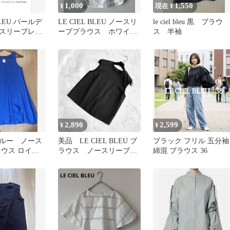
1,000
1,550
¥
現在 ¥
 BLEU パールデ
LE CIEL BLEU ノースリ
le ciel bleu 黒 ブラウ
スリーブレス
ーブブラウス ホワイ
ス 半袖
ト 40
2,890
2,599
¥
¥
ルー ノース
美品 LE CIEL BLEU ブ
ブラック フリル 五分袖
ラウス ロイヤ
ラウス ノースリーブ
綿混 ブラウス 36
シルク
黒 ブラック 36