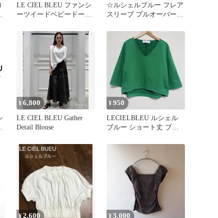
ロ
LE CIEL BLEU ファンシ
☆ルシェルブルー フレア
プ
ーツイードベビードール
スリーブ プルオーバー
トップス 36
カットソー ブラック
『36』
6,800
950
¥
¥
シ
LE CIEL BLEU Gather
LECIELBLEU ルシェル
プ
Detail Blouse
ブルー ショート丈 ブラ
L
ウス グリーン Vネック
2,600
3,000
¥
¥