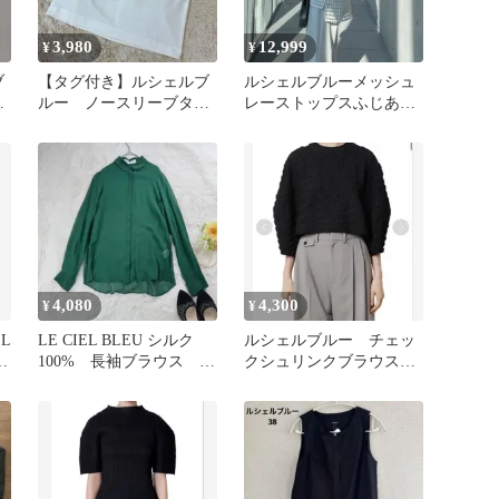
3,980
12,999
¥
¥
ブ
【タグ付き】ルシェルブ
ルシェルブルーメッシュ
ュ
ルー ノースリーブタッ
レーストップスふじあみ
クブラウス
ホワイト白
4,080
4,300
¥
¥
L
LE CIEL BLEU シルク
ルシェルブルー チェッ
ノ
100% 長袖ブラウス シ
クシュリンクブラウス
アー 絹 比翼シャツ
ブラック