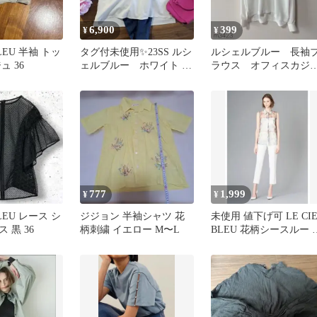
6,900
399
¥
¥
BLEU 半袖 トッ
タグ付未使用✨️23SS ルシ
ルシェルブルー 長袖
ュ 36
ェルブルー ホワイト ス
ラウス オフィスカジ
キッパーシャツ
アル 上品 シアー
白 【40】L
777
1,999
¥
¥
BLEU レース シ
ジジョン 半袖シャツ 花
未使用 値下げ可 LE CIE
 黒 36
柄刺繍 イエロー M〜L
BLEU 花柄シースルー 
ースリシャツ