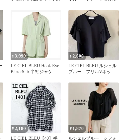
シャツ
バーシャツ ブラウス
ホワイト 白
3,999
2,600
¥
¥
ー
LE CIEL BLEU Hook Eye
LE CIEL BLEU ルシェル
ネ
BlazerShirt半袖ジャケッ
ブルー フリルVネック
ト
ブラウス ブラック 36
2,180
1,870
¥
¥
チ
LE CIEL BLEU【40】半
ルシェルブルー シフォ