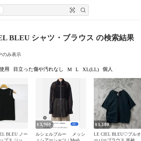
CIEL BLEU シャツ・ブラウス の検索結果
中のみ表示
使用
目立った傷や汚れなし
個人
M
L
XL(LL)
3,900
1,180
¥
¥
IEL BLEU ノー
ルシェルブルー メッシ
LE CIEL BLEU♡プルオ
ップス ジッパ
ュシアーシャツ / Mesh
ーバーブラウス 半袖 ブ