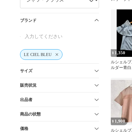
ー 黒 36
ブランド
1,350
¥
LE CIEL BLEU
ルシェルブ
ルダー青白
サイズ
ラウストップ
販売状況
出品者
商品の状態
1,900
¥
価格
ルシェルブ