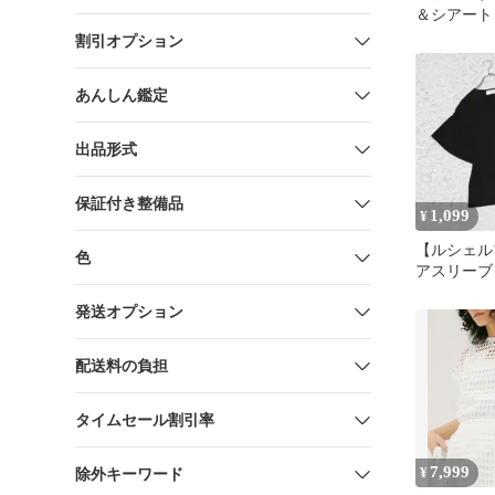
＆シアート
ク
割引オプション
あんしん鑑定
出品形式
保証付き整備品
1,099
¥
【ルシェル
色
アスリーブ
ック ブラッ
発送オプション
配送料の負担
タイムセール割引率
7,999
¥
除外キーワード