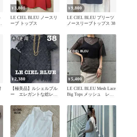
3,800
9,800
¥
¥
p
LE CIEL BLEU ノースリ
LE CIEL BLEU プリーツ
ル
ーブ トップス
ノースリーブトップス 38
2,380
5,400
¥
¥
付
【極美品】ルシェルブル
LE CIEL BLEU Mesh Lace
ー エレガントな総レー
Big Tops メッシュ レー
スの半袖 トップス
ス
黒 ブラック