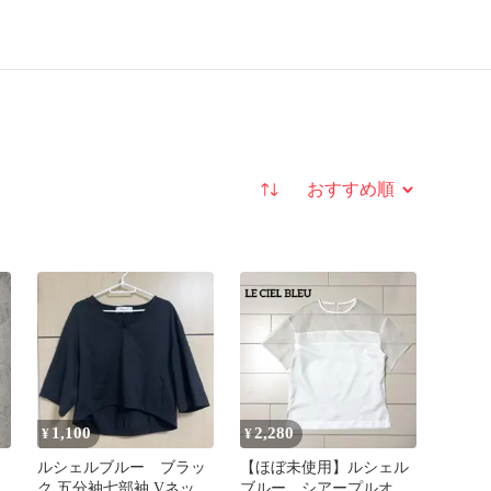
並び替え
1,100
2,280
¥
¥
ルシェルブルー ブラッ
【ほぼ未使用】ルシェル
ク 五分袖七部袖 Vネック
ブルー シアープルオー