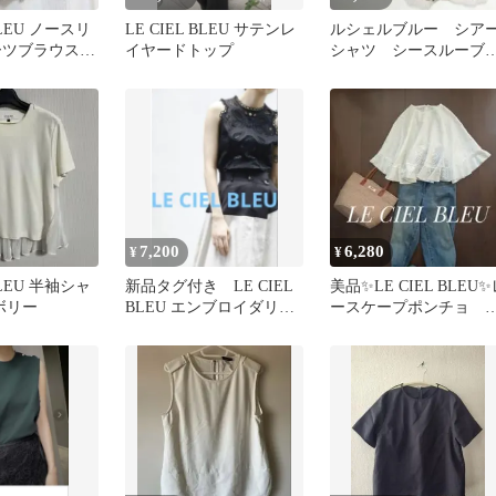
 BLEU ノースリ
LE CIEL BLEU サテンレ
ルシェルブルー シア
ーツブラウス
イヤードトップ
シャツ シースルーブ
ウス オーガンジー 
ローラル 花柄
7,200
6,280
¥
¥
 BLEU 半袖シャ
新品タグ付き LE CIEL
美品✨LE CIEL BLEU
イボリー
BLEU エンブロイダリー
ースケープポンチョ 
タンクトップ 刺繍
ラウス ホワイト