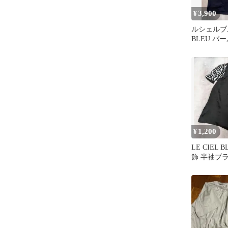
3,900
¥
ルシェルブル
BLEU パ
リーブトッ
1,200
¥
LE CIEL
飾 半袖ブ
ク