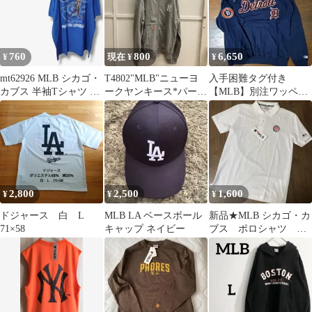
760
800
6,650
¥
現在 ¥
¥
mt62926 MLB シカゴ・
T4802"MLB"ニューヨ
入手困難タグ付き
カブス 半袖Tシャツ ブ
ークヤンキース*パーカ
【MLB】別注ワッペン
ルー 野球 メジャー
ー*フーディー*メンズ
刺繍プリントパーカ
L
ー タイガース 刺繍
2,800
2,500
1,600
¥
¥
¥
ドジャース 白 L
MLB LA ベースボール
新品★MLB シカゴ・カ
71×58
キャップ ネイビー
ブス ポロシャツ 半
袖 今永昇太 鈴木誠
也 刺繍 M