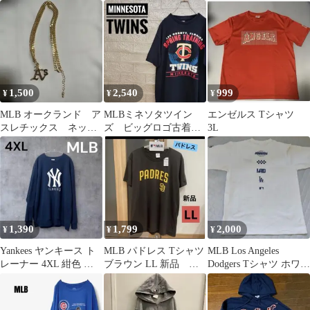
シャツM ニューエラ
ック
キャップセット
1,500
2,540
999
¥
¥
¥
MLB オークランド ア
MLBミネソタツイン
エンゼルス Tシャツ
スレチックス ネック
ズ ビッグロゴ古着T
3L
レス A’sロゴ ゴールド
シャツ紺M
1,390
1,799
2,000
¥
¥
¥
Yankees ヤンキース ト
MLB パドレス Tシャツ
MLB Los Angeles
レーナー 4XL 紺色 裏
ブラウン LL 新品 半
Dodgers Tシャツ ホワイ
起毛 ビックサイズ 冬
袖 野球 メジャー
ト LL