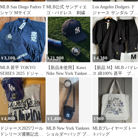
MLB San Diego Padres T
MLB公式 サンディエ
Los Angeles Dodgers ド
シャツ Mサイズ
ゴ・パドレス 刺繍ロ
ジャース サンダル ブラ
ゴ入りミニショルダー
ック ゴールド
バッグ
3,100
21,900
4,380
¥
¥
¥
MLB 甚平 TOKYO
【新品未使用】Kaws
【新品 M】MLB パドレ
SERIES 2025 ドジャー
Nike New York Yankees
ス 綿100% 甚平 ブラ
ス メンズ L 新品
キャップ
ック
4,000
1,400
900
¥
¥
¥
ドジャース2025ワール
MLB New York Yankees
MLBプレイヤーズトー
ドシリーズ優勝記念T
ショルダーバッグ ブラ
トバッグ