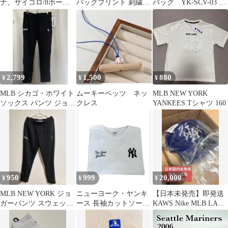
ナ、サイコロ/8ボール
バックプリント 刺繍T
バッグ YK-SCV-03 ニ
チャーム
シャツ■メンズ4L
ューヨークヤンキース
2,799
1,500
880
¥
¥
¥
MLB シカゴ・ホワイト
ムーキーベッツ ネッ
MLB NEW YORK
ソックス パンツ ジョガ
クレス
YANKEES Tシャツ 160
ーパンツ LL 新品
950
999
20,000
¥
¥
¥
MLB NEW YORK ジョ
ニューヨーク・ヤンキ
【日本未発売】即発送
ガーパンツ スウェット
ース 長袖カットソー
KAWS Nike MLB LA
ブラック Lサイズ
XL
Dodgers ドジャース