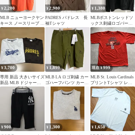
2,280
2,980
1,380
¥
¥
¥
MLB ニューヨークヤン
PADRES パドレス 長
MLBボストンレッドソ
キース ノースリーブ T
袖Tシャツ
ックス刺繍ロゴパーカ
シャツ オレンジM
ー黒ブラック古着ビン
テージ
3,700
1,899
999
¥
¥
現在 ¥
専用 新品 大きいサイズ
MLB LA ロゴ刺繍 カー
MLB St. Louis Cardinals
新品 MLB ドジャース
ゴハーフパンツ カーキ
プリントTシャツ レッ
パドレス Tシャツ 4L
5L
ド 赤 M
900
1,300
1,650
¥
¥
¥