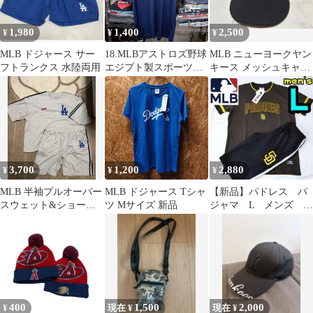
1,980
1,400
2,500
¥
¥
¥
MLB ドジャース サー
18.MLBアストロズ野球
MLB ニューヨークヤン
フトランクス 水陸両用
エジプト製スポーツ襟
キース メッシュキャッ
ポロシャツL紺USA直
プ ブラック
輸入メンズ
3,700
1,200
2,880
¥
¥
¥
MLB 半袖プルオーバー
MLB ドジャース Tシャ
【新品】パドレス パ
スウェット&ショート
ツ Mサイズ 新品
ジャマ L メンズ
パンツ
MLB公式 SD 半袖
茶 黒
400
1,500
2,000
¥
現在 ¥
現在 ¥