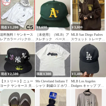
1,200
1,690
3,000
現在 ¥
¥
¥
送料無料！ヤンキース
［未使用］（MLB）ア
MLB San Diego Padres
レアカラー バックロゴ
スレチック ベースボ
スウェット トレーナー
プルオーバー スウェッ
ールキャップ
＆キャップセット
ト パーカー
2,500
300
1,400
現在 ¥
現在 ¥
¥
【ストリート】ニュー
90s Cleveland Indians T
MLB Los Angeles
ヨーク ヤンキース 天使
シャツ 刺繍ロゴ ホワイ
Dodgers キャップ ブラ
ベースボールキャップ
ト
ック