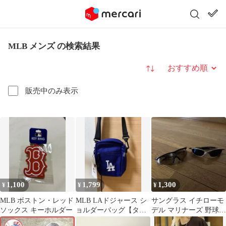
MLB メンズ の検索結果
並び替え
販売中のみ表示
1,100
1,799
1,300
¥
¥
¥
MLB ボストン・レッド
MLB LAドジャース シ
サングラス イチローモ
ソックス キーホルダー
ョルダーバッグ【タグ
デル マリナーズ 野球
付き新品】
ベースボール baseball