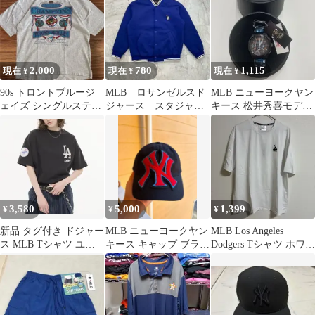
2,000
780
1,115
現在 ¥
現在 ¥
現在 ¥
90s トロントブルージ
MLB ロサンゼルスド
MLB ニューヨークヤン
ェイズ シングルステッ
ジャース スタジャ
キース 松井秀喜モデル
チ サイズXL USA製
ン シンサレート ブ
限定腕時計
ルー メンズM
3,580
5,000
1,399
¥
¥
¥
新品 タグ付き ドジャー
MLB ニューヨークヤン
MLB Los Angeles
ス MLB Tシャツ ユニ
キース キャップ ブラッ
Dodgers Tシャツ ホワイ
セックス M グレーブラ
ク
ト M
ック