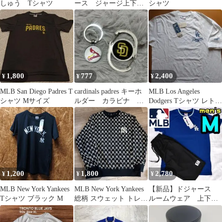
しゅう Tシャツ
ース ジャージ上下
シャツ
2XL
1,800
777
2,400
¥
¥
¥
MLB San Diego Padres T
cardinals padres キーホ
MLB Los Angeles
シャツ Mサイズ
ルダー カラビナ パ
Dodgers Tシャツ レトロ
ドレス カージナルス
1996新品
1,200
1,800
2,780
¥
¥
¥
MLB New York Yankees
MLB New York Yankees
【新品】ドジャース
Tシャツ ブラック M
総柄 スウェット トレー
ルームウェア 上下セ
ナー L
ット M 半袖 パジ
ャマ 胸ロゴ