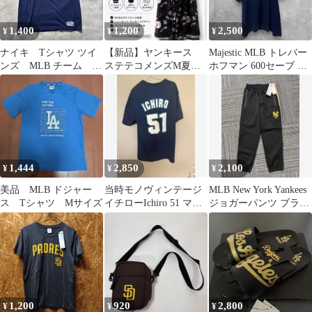
1,400
1,200
2,500
¥
¥
¥
ナイキ Tシャツ ツイ
【新品】ヤンキース
Majestic MLB トレバー
ンズ MLB チーム ロ
ステテコメンズM夏用
ホフマン 600セーブ T
ゴ アメリカ古着 L
涼しいハーフパンツル
シャツ 2XL
5460
ームウェアポケット付
1,444
2,850
2,100
¥
¥
¥
美品 MLB ドジャー
当時モノヴィンテージ
MLB New York Yankees
ス Tシャツ Mサイズ
イチローIchiro 51 マリ
ジョガーパンツ ブラッ
ナーズ Tシャツ L
ク
1,200
920
2,800
¥
¥
¥