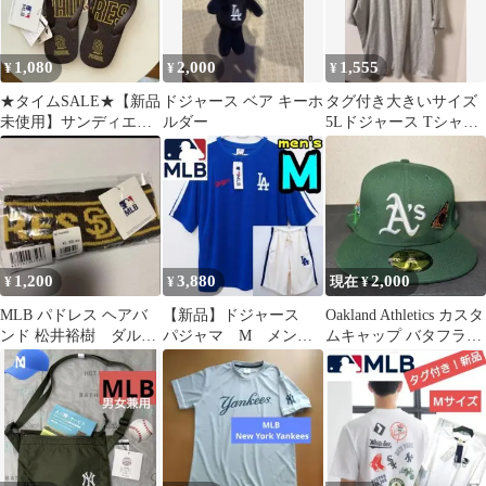
1,080
2,000
1,555
¥
¥
¥
★タイムSALE★【新品
ドジャース ベア キーホ
タグ付き大きいサイズ
未使用】サンディエ
ルダー
5Lドジャース Tシャツ
ゴ・パドレス ビーチサ
グレー
ンダル Mサイズ
1,200
3,880
2,000
¥
¥
現在 ¥
MLB パドレス ヘアバ
【新品】ドジャース
Oakland Athletics カスタ
ンド 松井裕樹 ダルビ
パジャマ M メン
ムキャップ バタフライ
ッシュ有
ズ MLB公式 LA 半
デザイン
袖 青 パイル生地