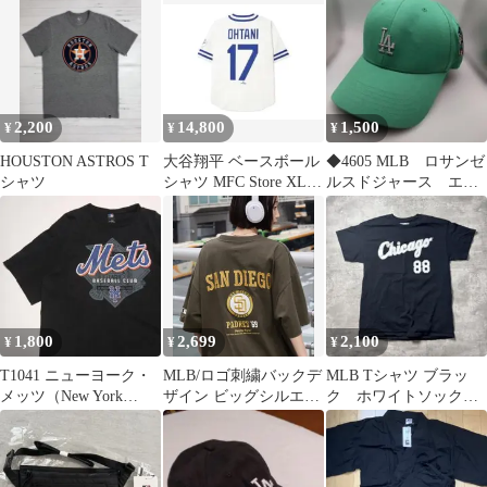
マル
2,200
14,800
1,500
¥
¥
¥
HOUSTON ASTROS T
大谷翔平 ベースボール
◆4605 MLB ロサンゼ
シャツ
シャツ MFC Store XLサ
ルスドジャース エメ
イズ 新品未使用
ラルド キャップ
1,800
2,699
2,100
¥
¥
¥
T1041 ニューヨーク・
MLB/ロゴ刺繍バックデ
MLB Tシャツ ブラッ
メッツ（New York
ザイン ビッグシルエッ
ク ホワイトソック
Mets） MLB スポーツ
トオーバーサイズ半袖
ス チーム アメリカ
Tシャツ
古着 L 5498