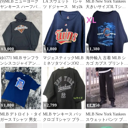
(9)MLB ニューヨーク
LA スウェット tシャ
MLB New York Yankees
ヤンキース ハーフパン
ツ ドジャース M y2k
大きいサイズ3L Tシャ
ツ ブラック
ツ ホワイト
3,000
1,800
1,380
¥
¥
¥
ゆ1771 MLB サンフラ
マジェスティックMLB
海外輸入 古着 MLB シ
ンシスコジャイアンツ
ミネソタツインズ#2 T
カゴ カブス プリント T
パーカー ブラック 古着
シャツネイビー紺色XL
シャツ
XL
古着
1,800
2,799
1,850
¥
¥
¥
MLB デトロイト・タイ
MLB ヤンキース バッ
MLB New York Yankees
ガース Tシャツ 男女兼
クロゴ Tシャツ ブラッ
スウェットパンツ ブラ
用 トラ Lサイズ アニ
ク LLサイズ
ック L