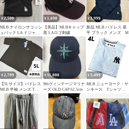
2,500
1,690
3,999
¥
¥
¥
MLB ナイロンサコッシ
【美品】MLBキャップ
新品 MLB パドレス 甚
ュバック LA ドジャー
黒 LAロゴ刺繍
平 ブラック メンズ M
ス ワンポイント刺繍ロ
ゴ 黒
2,799
11,800
3,499
¥
¥
¥
【5Lサイズ】パドレス
90sヴィンテージマリナ
MLB ニューヨーク・ヤ
MLB 半袖 メンズ Tシ
ーズ OLD CAP 62.5cm
ンキース Tシャツ サ
ャツ 夏 薄手 野球
ガラ刺繍 半袖 4L オ
ートミール