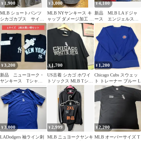
1,900
3,000
4,100
¥
¥
¥
MLB ショートパンツ
MLB NYヤンキース キ
新品 MLB LAドジャ
シカゴカブス サイズ
ャップ ダメージ加工 ブ
ース エンジェルス
L
ラック
トートバック
3,200
1,700
1,200
¥
¥
¥
新品 ニューヨーク・
US古着 シカゴ ホワイ
Chicago Cubs スウェッ
ヤンキース Tシャ
トソックス MLB Tシャ
ト トレーナー ブルー L
ツ 2枚セット L
ツ 黒 XL 希少 レトロ
MLB 綿100%
3,000
2,999
2,200
¥
¥
¥
LADodgers 袖ライン刺
MLB ニュヨークヤンキ
MLB オーバーサイズ T