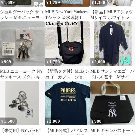
1,699
1,799
1,380
¥
¥
¥
ショルダーバック サコ
MLB New York Yankees
【新品】MLB Tシャツ
ッシュ MBLニューヨー
Tシャツ 吸水速乾 L
Mサイズ ホワイト メン
ク・ヤンキース男女兼
ヤンキース
ズ レディース ユニセッ
用送料込ギフト
クス
999
1,750
2,000
¥
¥
¥
MLB ニューヨーク NY
【新品タグ付】MLB シ
MLB サンディエゴ パ
ヤンキース メタル キー
カゴ カブス ショル
ドレス 甚平 Mサイ
ホルダー キーリング
ダーバッグ 刺繍ロ
ズ 未使用タグ付き
ゴ 鈴木誠也
1,500
3,000
980
¥
¥
¥
【未使用】NYカラビ
【MLB公式】パドレス
MLB キャンバストート