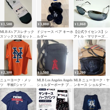
1,500
3,000
1,060
¥
¥
¥
MLB A's アスレチック
ドジャース ベア キーホ
【公式ライセンス】シ
スソックス3足セット
ルダー
アトル・マリナーズ
25-27cm
2006年公式サングラス
MLB-121
2,300
1,500
2,200
¥
¥
¥
ニューヨーク・メッ
MLB Los Angeles Angels
MLB ニューヨーク・ヤ
ツ 半袖Tシャツ ビ
ショルダーポーチ ブラ
ンキース ショルダー
ッグシルエット L
ック
ボディバッグ 男女兼用