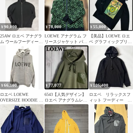
90,000
78,000
55,000
¥
¥
¥
25AW ロエベ アナグラ
LOEWE アナグラム フ
【美品】LOEWE ロエ
ム ウールフーディー
リースジャケット パー
ベ グラフィックプリン
H526Y16K84
カー ロエベ
ト プルオーバー パーカ
ー
66,100
77,077
106,400
¥
¥
¥
ロエベ LOEWE
6543【人気デザイン】
ロエベ リラックスフ
OVERSIZE HOODIE ロ
ロエベ アナグラムレザ
ィット フーディー パ
ゴプリント パーカー M
ーポケット付きパーカ
ーカー ノット ブラ
グレー H526Y25X36 長
ー グリーン
ック Lサイズ
袖 プルオーバー トップ
ス ☆AA★