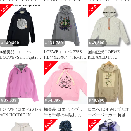
HOODIE GREY MELA
繍パーカー ネイビー 即
完モデル
140,800
131,780
49,800
¥
¥
¥
●極美品 ロエベ
LOEWE ロエベ 23SS
国内正規 LOEWE
LOEWE×Suna Fujita リ
HB44Y25X04 × Howl's
RELAXED FIT
ラックスフィット ス
Moving Castle スタジオ
HOODIE リラックスフ
ウェット パーカー
ジブリ ハウルの動く城
ィットフーディー スウ
XS メンズ S5Q403
ムービングキャッスル
ェットパーカー ロエベ
プルオーバー パーカー
H526Y25X53 グレー S
グレー系 M【中古】
（3685M）
37,539
54,897
40,900
¥
¥
¥
LOEWE (ロエベ) 24SS
極美品 ロエベ ジブリ
ロエベ LOEWE プルオ
×ON HOODIE IN
千と千尋の神隠し まっ
ーバーパーカー 長袖 ボ
TECHNICAL JERSEY
くろくろすけ アナグラ
タニカル柄 ベージュ
テクニカルジャージー
ム パーカー フード ト
H6199800CR /TK