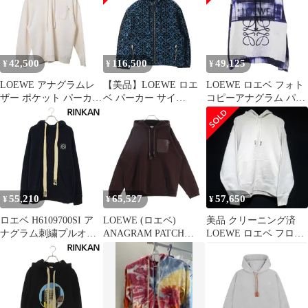
フーデットジップアッ
ップス 服 アパレル メ
プパーカー ピンク
ンズ BBB 0418-1B2【中
H929Y25J01
古】
42,500
116,500
49,125
¥
¥
¥
LOEWE アナグラムレ
【美品】LOEWE ロエ
LOEWE ロエベ フォト
ザー ポケット パーカー
ベ パーカー サイ
コピーアナグラム パー
リラックスフィット
ズ:XXL / アナグラム モ
カー H526Y25X13 ネイ
ノグラム ジャガード ボ
ビー ホワイト M
ア フリース ジップ パ
ーカー (H526Y52X02) /
Faux Fur / ブラック ブ
ルー / トップス フーデ
ィー 【メンズ】【中
55,210
65,527
57,650
¥
¥
¥
古】
ロエベ H6109700SI ア
LOEWE (ロエベ)
美品 クリーニング済
ナグラム刺繍プルオー
ANAGRAM PATCH
LOEWE ロエベ フロン
バーパーカー メンズ M
POCKET HOODIE アナ
トアナグラムロゴ フー
グラムパッチポケット
ディー スウェットシャ
フーディ プルオーバー
ツ パーカー
パーカー ボルドー
H526Y25X48 L ライト
H526Y25X30
ベージュ メンズ 古着