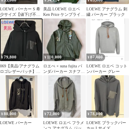
35,000
34,124
65,000
¥
¥
¥
LOEWE パーカー S 希
美品 LOEWE ロエベ
LOEWE アナグラム 刺
少サイズ【値下げ不
Ken Price ケンプライス
繍 パーカー ブラック
可】
イースター島 コラボ パ
ーカー フーディ プルオ
ーバー スウェット コッ
トン ミントグリーン ラ
イトグリーン アパレル
トップス S897Y25X01
限定 春夏 アート メン
79,800
110,000
87,000
¥
¥
¥
ズ レディース
069【美品/アナグラム
ロエべ × suna fujita パ
LOEWE ロエベ コット
ロゴレザーパッチ】ロ
ンダパーカー スナフジ
ンパーカー グレー
エベ パーカー ブラック
タ 緑 グリーン
大人気商品
80,000
72,000
78,000
¥
¥
¥
LOEWE パーカー
LOEWE ロエベ フラメ
LOEWE ブラックパー
ンコ アナグラム ジップ
カー Lサイズ