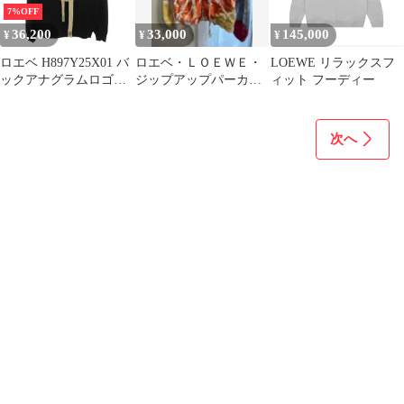
中古 USED
7%OFF
36,200
33,000
145,000
¥
¥
¥
ロエベ H897Y25X01 バ
ロエベ・ＬＯＥＷＥ・
LOEWE リラックスフ
ックアナグラムロゴ刺
ジップアップパーカー‼️
ィット フーディー
繍フロントプリントパ
めちゃくちゃ綺麗です❗️
ーカー メンズ S
次へ