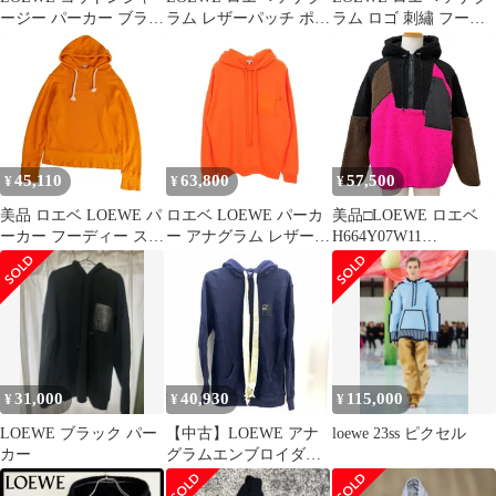
ージー パーカー ブラッ
ラム レザーパッチ ポケ
ラム ロゴ 刺繡 フーデ
ク Lサイズ
ット付き パーカー
ッドパーカー パーカー
H526Y25X02 メンズ XL
ポリエステル グレー 中
古
45,110
63,800
57,500
¥
¥
¥
美品 ロエベ LOEWE パ
ロエベ LOEWE パーカ
美品□LOEWE ロエベ
ーカー フーディー スウ
ー アナグラム レザーパ
H664Y07W11
ェット ロングスリーブ
ッチ ポケット付き コッ
Eye/LOEWE/Nature ロ
長袖
トン パーカー メンズ
ゴワッペン ハーフジッ
Used B
プ フリースパーカー ブ
ラック ブラウン ピンク
M 正規品
31,000
40,930
115,000
¥
¥
¥
LOEWE ブラック パー
【中古】LOEWE アナ
loewe 23ss ピクセル
カー
グラムエンブロイダリ
ープルオーバーパーカ