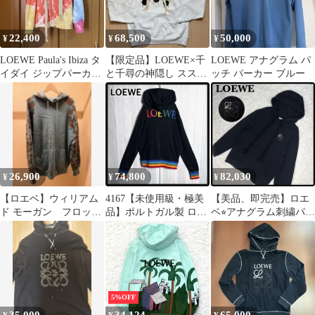
22,400
68,500
50,000
¥
¥
¥
LOEWE Paula's Ibiza タ
【限定品】LOEWE×千
LOEWE アナグラム パ
イダイ ジップパーカー
と千尋の神隠し ススワ
ッチ パーカー ブルー
XS
タリ コットン パーカー
Lサイズ
26,900
74,800
82,030
¥
¥
¥
【ロエベ】ウィリアム
4167【未使用級・極美
【美品、即完売】ロエ
ド モーガン フロッグ
品】ポルトガル製 ロエ
ベ⭐︎アナグラム刺繍パー
パーカー
ベ レインボーロゴ ジッ
カー大人気カラーブラ
プパーカー
ック
5%OFF