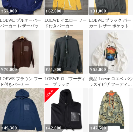
57,000
62,000
31,000
¥
¥
¥
LOEWE プルオーバー
LOEWE イエロー フー
LOEWE ブラック パー
パーカー レザーパッチ
ド付きパーカー
カー レザー ポケット
アナグラム ネイビー
70,000
51,800
55,000
¥
¥
¥
LOEWE ブラウン フー
LOEWE ロゴフーディ
美品 Loewe ロエベ パウ
ド付きパーカー
ー ブラック
ラズイビザ フーディ
ー パーカー コラボ
49,300
42,000
47,500
¥
¥
¥