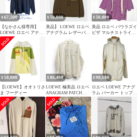
67,500
50,000
50,000
¥
¥
¥
【なかさん様専用】
美品】 LOEWE ロエベ
美品 ロエベ パウラズイ
LOEWE ロエベ アナグ
アナグラム レザーパッ
ビザ マルチストライプ
ラム刺繍 パーカー プル
チパーカー メンズ パー
フーディ パーカー コラ
シアンブルー
カー
ボ
50,000
86,400
90,800
¥
¥
¥
【LOEWE】オオトリさ
LOEWE 極美品 ロエベ
ロエベ LOEWE アナグ
ま フーディー
ANAGRAM PATCH
ラム パーカー トップス
POCKET HOODIE アナ
プルオーバー オフホワ
グラム パッチ ポケット
イト メンズ 【中古】
フーディ #M
H526Y25X23 パーカー
コットン レザー アイボ
リー Aランク 中古 鑑定
済 ロエベパーカー