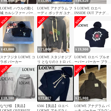
90,000
55,000
86,620
¥
¥
¥
LOEWE ハウルの動く
LOEWE アナグラム フ
S LOEWE ロエベ
城 カルシファー パーカ
ーディ ボッテガ ユナイ
INSIDE OUT アナグラ
ー
テッド セリーヌ サンロ
ム 刺繍 フーディー
ーラン
43,000
15,000
19,900
¥
¥
¥
スナフジタ LOEWE コ
LOEWE スタジオジブ
LOEWE ロエベ プルオ
ラボ パーカー
リ となりのトトロ パー
ーバー パーカー ブラッ
カー
ク 1722598 メンズ サイ
ズL
18,100
77,077
25,000
¥
¥
¥
な*び様 【美品】
6566【美品】ロエベ
LOEWE アナグラム パ
LOEWE OVERSIZE
LOEWE アナグラム刺
ッチ パーカー ブラウン