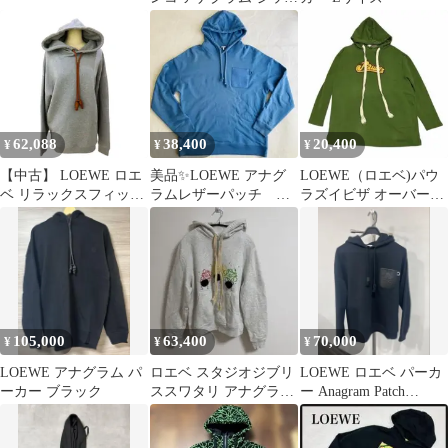
パーカー グレー XS 裏
毛
62,088
38,400
20,400
¥
¥
¥
【中古】 LOEWE ロエ
美品✨LOEWE アナグ
LOEWE（ロエベ)パウ
ベ リラックスフィット
ラムレザーパッチ パ
ラズイビザ オーバーサ
フーディ グレーメラン
ーカー M【確実正規
イズ パーカー グリーン
ジ メンズ Mサイズ 現
品】
Sサイズ
行品 グレー パーカー
上品 高級感 カジュアル
定番 人気モデル
A2603271 【無料ギフト
ラッピング承ります】
105,000
63,400
70,000
¥
¥
¥
LOEWE アナグラム パ
ロエベ スタジオジブリ
LOEWE ロエベ パーカ
ーカー ブラック
ススワタリ アナグラム
ー Anagram Patch
フーディー パーカー M
Hoodie