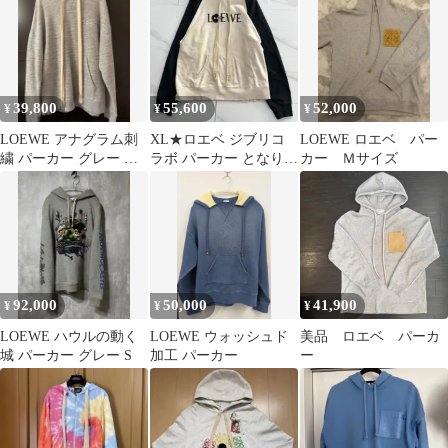
39,800
55,600
52,000
¥
¥
¥
LOEWE アナグラム刺
XL★ロエベ ジブリコ
LOEWE ロエベ パー
繍 パーカー グレー 夏
ラボ パーカー となりの
カー Ｍサイズ
限定価格
トトロ まっくろくろす
け メンズ
92,000
50,000
41,900
¥
¥
¥
LOEWE ハウルの動く
LOEWE ウォッシュド
美品 ロエベ パーカ
城 パーカー グレー S
加工 パーカー
ー