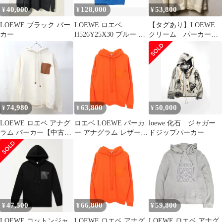
40,000
128,000
53,800
¥
¥
¥
LOEWE ブラック パー
LOEWE ロエベ
【タグあり】LOEWE
カー
H526Y25X30 ブルー リ
クリーム パーカー
ラックスフィット フー
日本Ｍ〜Ｌサイズ
ディー ブルー Lサイズ
トップス コットン メン
ズ
74,980
63,800
50,000
¥
¥
¥
LOEWE ロエベ アナグ
ロエベ LOEWE パーカ
loewe 化石 ジャガー
ラム パーカー【中古】
ー アナグラム レザーパ
ドジップパーカー
メンズ
ッチ ポケット付き コッ
トン パーカー メンズ
Used B
47,500
66,800
59,800
¥
¥
¥
LOEWE コットンジャ
LOEWE ロエベ アナグ
LOEWE ロエベ アナグ