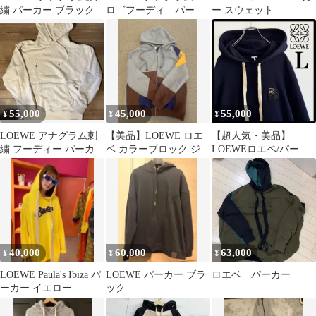
繍 パーカー ブラック
ロゴフーディ パーカ
ー スウェット
ー ロエベ
55,000
45,000
55,000
¥
¥
¥
LOEWE アナグラム刺
【美品】LOEWE ロエ
【超人気・美品】
繍 フーディー パーカー
ベ カラーブロック ジッ
LOEWEロエベ/パーカ
ホワイト
プパーカー L コットン
ー/刺繍アナグラム/L/ダ
ークネイビー
40,000
60,000
63,000
¥
¥
¥
LOEWE Paula's Ibiza パ
LOEWE パーカー ブラ
ロエベ パーカー
ーカー イエロー
ック