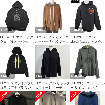
ーフジップ プルオーバ
ル H929Y02W16 Sサイ
ーニットフーディー パ
ズ ナイロン ロゴ ブラ
ーカーネイビー
ック ブラウン Ultra
H526Y25X46
Parka LOEWE×On
49,500
98,300
48,951
¥
¥
¥
LOEWE ロエベ アナグ
ロエベ 19AW カシミヤ
LOEWE ロエベ
ラム プルオーバーパー
オーバーサイズ フード
xLouis Wain ルイスウェ
カー H526Y25X02 パー
ニット パーカー フーデ
イン【国内正規】
カー フーディー 刺繡ロ
ィー プルオーバー トッ
H526Y25J37 プルオーバ
ゴ Sサイズ メンズ コッ
プス H3299900CO ナチ
ー パーカー/ L
トン ブラック
ュラル ブラウン グレー
L【中古】
64,680
63,100
78,300
¥
¥
¥
ロエベ スタジオジブリ
ロエベ パズル リラック
LOEWE(ロエベ) パーカ
コラボ アナグラム パー
スフィット フーディー
ー サイズL メンズ - グ
カー S928Y25J02 メン
パーカー size M
レー 長袖
ズ ブラック
LOEWE【中古】 【ア