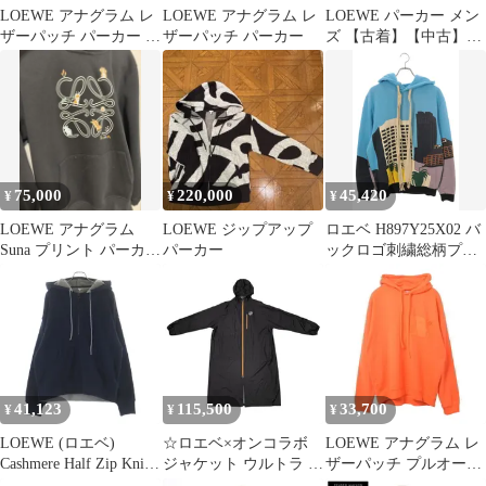
LOEWE アナグラム レ
LOEWE アナグラム レ
LOEWE パーカー メン
ザーパッチ パーカー ブ
ザーパッチ パーカー
ズ 【古着】【中古】
ルー Sサイズ
【送料無料】
75,000
220,000
45,420
¥
¥
¥
LOEWE アナグラム
LOEWE ジップアップ
ロエベ H897Y25X02 バ
Suna プリント パーカー
パーカー
ックロゴ刺繍総柄プリ
ブラック
ントパーカー メンズ L
41,123
115,500
33,700
¥
¥
¥
LOEWE (ロエベ)
☆ロエベ×オンコラボ
LOEWE アナグラム レ
Cashmere Half Zip Knit
ジャケット ウルトラ パ
ザーパッチ プルオーバ
Pullover カシミヤ混 ハ
ーカー テクニカルシェ
ー パーカ