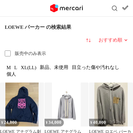
LOEWE パーカー の検索結果
並び替え
販売中のみ表示
新品、未使用
目立った傷や汚れなし
M
L
XL(LL)
個人
24,000
34,000
40,000
¥
¥
¥
LOEWE アナグラム刺
LOEWE アナグラム
LOEWE ロエベ パーカ