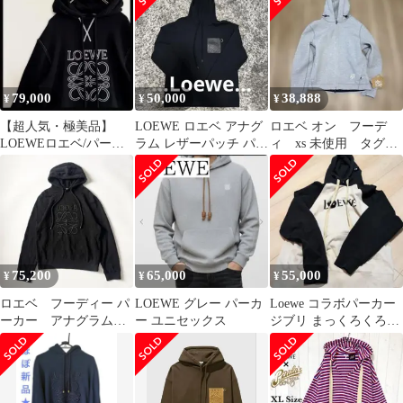
ー XS
H526341XA0/NVY[92]
79,000
50,000
38,888
¥
¥
¥
【超人気・極美品】
LOEWE ロエベ アナグ
ロエベ オン フーデ
LOEWEロエベ/パーカ
ラム レザーパッチ パー
ィ xs 未使用 タグ付
ー/刺繍アナグラム/ブラ
カー ブラック L ブラッ
き
ック/M
ク
75,200
65,000
55,000
¥
¥
¥
ロエベ フーディー パ
LOEWE グレー パーカ
Loewe コラボパーカー
ーカー アナグラム
ー ユニセックス
ジブリ まっくろくろす
コットン100% ブラッ
け
ク Mサイズ