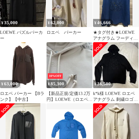
パレル・小物】
35,000
62,000
46,666
¥
¥
¥
LOEWE パズルパーカ
ロエベ パーカー
★タグ付き★LOEWE
ー
アナグラム フーディー
S
10%OFF
63,000
85,300
36,500
¥
¥
¥
ロエベ パーカー 【Bラ
【新品正規/定価13.2万
k*k様 LOEWE ロエベ
ンク】【中古】
円】LOEWE（ロエベ）
アナグラム 刺繍ロゴ入
アナグラムフーディー
り パーカー Mサイズ