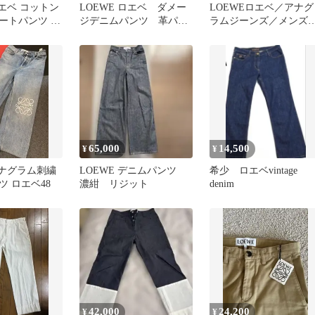
ロエベ コットン
LOEWE ロエベ ダメー
LOEWEロエベ／アナグ
ートパンツ ハ
ジデニムパンツ 革パッ
ラムジーンズ／メンズ
44 M
チ 44
52サイズ／超美品／正
品
65,000
14,500
¥
¥
アナグラム刺繍
LOEWE デニムパンツ
希少 ロエベvintage
 ロエベ48
濃紺 リジット
denim
42,000
24,200
¥
¥