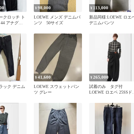
00
98,000
113,000
¥
¥
ロークロッチ ト
LOEWE メンズ デニムパ
新品同様:LOEWE ロエ
44 アナグラ
ンツ 50サイズ
デニムパンツ
黒
41,600
265,000
¥
¥
ブラック デニム
LOEWE スウェットパン
試着のみ タグ付
ツ グレー
LOEWE ロエベ 25SSド
ープ トラウザーズ ブ
ック