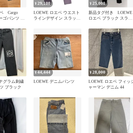
29,100
25,000
¥
¥
ベ Cargo
LOEWE ロエベ ウエスト
新品タグ付き LOEWE
s カーゴパンツ カ
ラインデザイン スラック
ロエベ ブラック スラッ
スパンツ パープル系
クス パンツ 38サイズ
44,444
28,000
¥
¥
アナグラム刺繍
LOEWE デニムパンツ
LOEWE ロエベ フィッ
ツ ブラック
ャーマン デニム 44