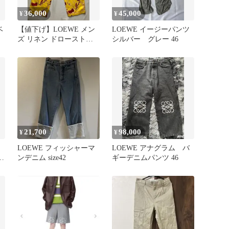
36,000
45,000
¥
¥
ベ
【値下げ】LOEWE メン
LOEWE イージーパンツ
ズ リネン ドローストリ
シルバー グレー 46
ング仕様 ワイドパンツ
21,700
98,000
¥
¥
LOEWE フィッシャーマ
LOEWE アナグラム バ
レ
ンデニム size42
ギーデニムパンツ 46
ラ