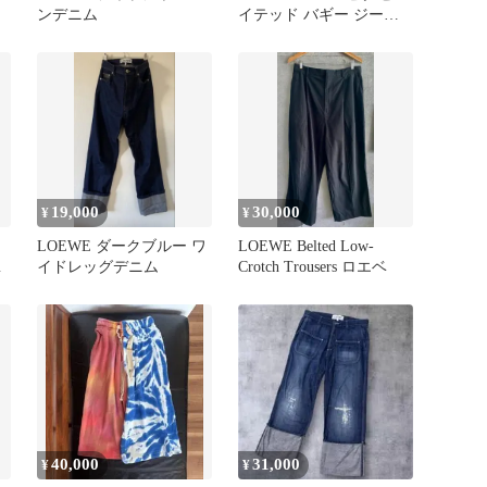
ンデニム
イテッド バギー ジーン
ズ
19,000
30,000
¥
¥
LOEWE ダークブルー ワ
LOEWE Belted Low-
マ
イドレッグデニム
Crotch Trousers ロエベ
40,000
31,000
¥
¥