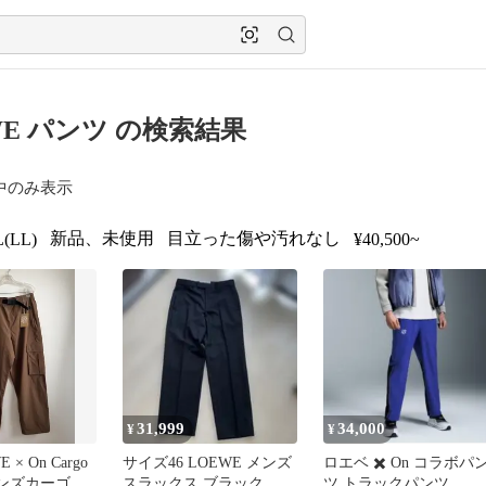
WE パンツ の検索結果
中のみ表示
新品、未使用
目立った傷や汚れなし
(LL)
¥40,500~
31,999
34,000
¥
¥
 × On Cargo
サイズ46 LOEWE メンズ
ロエベ ✖️ On コラボパ
s メンズカーゴパ
スラックス ブラック
ツ トラックパンツ