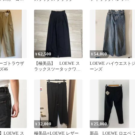
LOEWE テクニカル シ
ル
62,500
54,000
¥
¥
カーゴトラウザ
【極美品】 LOEWE ス
LOEWE ハイウエスト
ズ46
ラックスツータックワイ
ーンズ
ドトラウザーズ(ウール)
32,000
25,000
¥
¥
LOEWE ス
極美品⭐️LOEWE レザー
新品 LOEWE ロエベ 