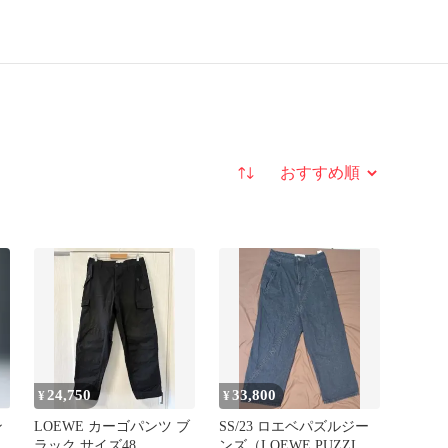
並び替え
24,750
33,800
¥
¥
ン
LOEWE カーゴパンツ ブ
SS/23 ロエベパズルジー
ラック サイズ48
ンズ（LOEWE PUZZLE