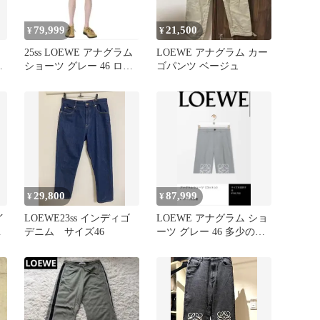
79,999
21,500
¥
¥
ッ
25ss LOEWE アナグラム
LOEWE アナグラム カー
ツ
ショーツ グレー 46 ロエ
ゴパンツ ベージュ
ベ
29,800
87,999
¥
¥
イ
LOEWE23ss インディゴ
LOEWE アナグラム ショ
サ
デニム サイズ46
ーツ グレー 46 多少の値
下げ交渉あり！