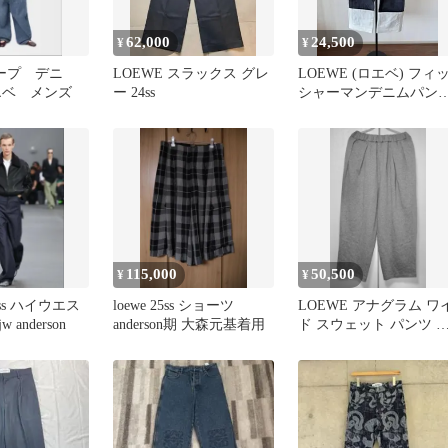
62,000
24,500
¥
¥
ドレープ デニ
LOEWE スラックス グレ
LOEWE (ロエベ) フィ
エベ メンズ
ー 24ss
シャーマンデニムパン
ジーンズ
115,000
50,500
¥
¥
4ss ハイウエス
loewe 25ss ショーツ
LOEWE アナグラム ワ
anderson
anderson期 大森元基着用
ド スウェット パンツ 
イズ M グレー