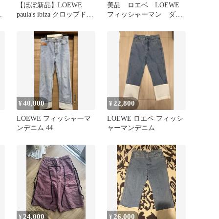
【ほぼ新品】LOEWE
美品 ロエベ LOEWE
／
paula's ibiza クロップド
フィッシャーマン ダメ
規
パンツ
ージ加工 インディゴブ
ルー
40,000
22,800
¥
¥
LOEWE フィッシャーマ
LOEWE ロエベ フィッシ
ンデニム 44
ャーマンデニム
24,000
26,000
¥
¥