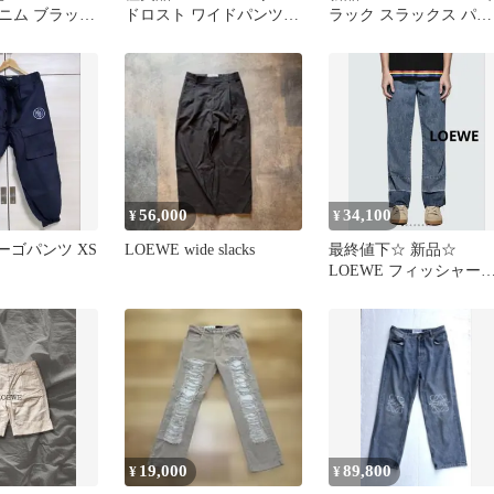
ニム ブラック
ドロスト ワイドパンツ
ラック スラックス パン
ロエベ
アナグラム金具 ブラック
ツ
M
56,000
34,100
¥
¥
カーゴパンツ XS
LOEWE wide slacks
最終値下☆ 新品☆
LOEWE フィッシャー
ンデニム 42
19,000
89,800
¥
¥