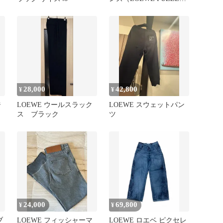
ェ
JEANS）
28,000
42,800
¥
¥
ジ
LOEWE ウールスラック
LOEWE スウェットパン
ス ブラック
ツ
24,000
69,800
¥
¥
ブ
LOEWE フィッシャーマ
LOEWE ロエベ ピクセレ