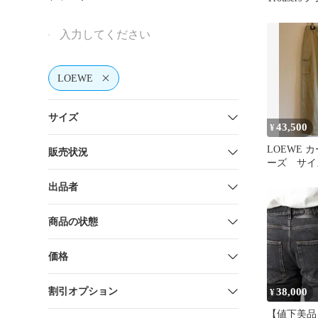
ンツ
LOEWE
サイズ
43,500
¥
LOEWE 
販売状況
ーズ サイ
出品者
商品の状態
価格
割引オプション
38,000
¥
【値下美品】