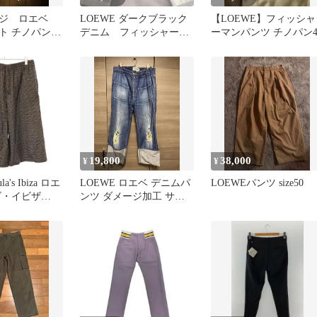
ージ ロエベ
LOEWE ダークブラック
【LOEWE】フィッシャ
ト チノパン
デニム フィッシャーマ
ーマンパンツ チノパン4
 レングス71
ンデニム
19,800
38,000
¥
¥
a's Ibiza ロエ
LOEWE ロエベ デニムパ
LOEWEパンツ size50
ズ・イビザ
ンツ ダメージ加工 サイ
イクロチェック
ズ46
ネン ドロース
ショーツ
X21 ブラウン L