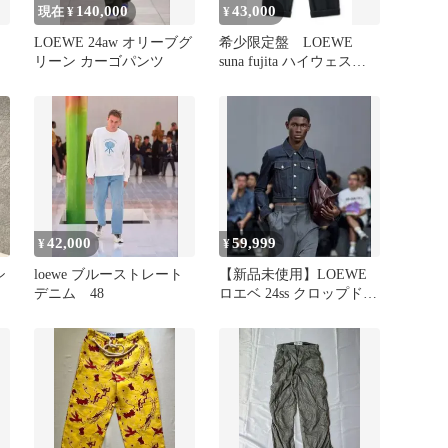
140,000
43,000
現在 ¥
¥
LOEWE 24aw オリーブグ
希少限定盤 LOEWE
リーン カーゴパンツ
suna fujita ハイウェスト
ブラックデニム
42,000
59,999
¥
¥
シ
loewe ブルーストレート
【新品未使用】LOEWE
デニム 48
ロエベ 24ss クロップド
デニムジャケット