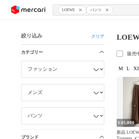
ンツにスキップ
LOEWE
パンツ
絞り込み
LOE
クリア
カテゴリー
販売
M
L
XL
45,000
¥
新品 LOEWE
ブランド
Trouser