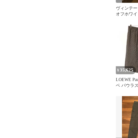
ヴィンテ
オフホワイ
ウエスト82
35,625
¥
LOEWE Paul
ベ パウラ
25SS マ
コットンリ
トリング 
H616Y1A