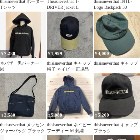
thisisneverthat ボーダー
Thisisneverthat T-
thisisneverthat INTL-
Tシャツ
DRIVER jacket L
Logo Backpack 30
7,280
1,999
4,000
¥
¥
¥
ネバザ 黒パーカー
thisisneverthat キャップ
thisisneverthat キャップ
M
帽子 ネイビー 正規品
2,580
5,088
5,200
¥
¥
¥
thisisneverthat メッセン
thisisneverthat ネイビー
thisisneverthat キャップ
ジャーバッグ ブラック
フーディー M 刺繍
ブラック
K0320