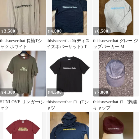
3,500
4,000
6,500
¥
¥
¥
thisisneverthat 長袖Tシ
thisisneverthat®(ディス
thisisneverthat グレー ジ
ャツ ホワイト
イズネバーザット) Tシ
ップパーカー M
ャツ
4,300
4,500
7,000
¥
¥
¥
SUNLOVE リンガーtシ
thisisneverthat ロゴTシ
thisisneverthat ロゴ刺繍
ャツ
ャツ
キャップ