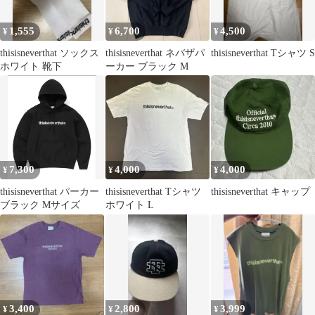
1,555
6,700
4,500
¥
¥
¥
thisisneverthat ソックス
thisisneverthat ネバザパ
thisisneverthat Tシャツ S
ホワイト 靴下
ーカー ブラック M
7,300
4,000
4,000
¥
¥
¥
thisisneverthat パーカー
thisisneverthat Tシャツ
thisisneverthat キャップ
ブラック Mサイズ
ホワイト L
3,400
2,800
3,999
¥
¥
¥