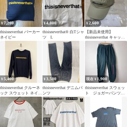
7,200
4,000
2,600
¥
¥
¥
thisisneverthat パーカー
thisisneverthat® 白Tシャ
【新品未使用】
ネイビー
ツ L
thisisneverthat キャップ
ベージュ ロゴ
5,400
3,500
1,900
¥
¥
現在 ¥
thisisneverthat クルーネ
thisisneverthat デニムパ
thisisneverthat スウェッ
ック スウェット ネイビ
ンツ
ト ジョガーパンツ
ー M
刺繍ロゴ 韓国 古着