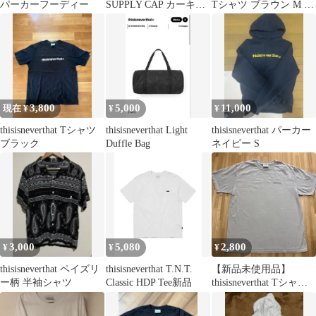
パーカーフーディー
SUPPLY CAP カーキス
Tシャツ ブラウン M シ
キャップ ネイビー
ティ系
3,800
5,000
11,000
現在 ¥
¥
¥
thisisneverthat Tシャツ
thisisneverthat Light
thisisneverthat パーカー
ブラック
Duffle Bag
ネイビー S
3,000
5,080
2,800
¥
¥
¥
thisisneverthat ペイズリ
thisisneverthat T.N.T.
【新品未使用品】
ー柄 半袖シャツ
Classic HDP Tee新品
thisisneverthat Tシャツ
XL グレー