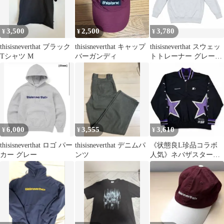
3,500
2,500
3,780
¥
¥
¥
thisisneverthat ブラック
thisisneverthat キャップ
thisisneverthat スウェッ
Tシャツ M
バーガンディ
トトレーナー グレー
L ネバザ
6,000
3,555
3,610
¥
¥
¥
thisisneverthat ロゴ パー
thisisneverthat デニムパ
《状態良L珍品コラボ
カー グレー
ンツ
人気》ネバザスタータ
ーコラボハーフジップ
ジャンパーブルゾン