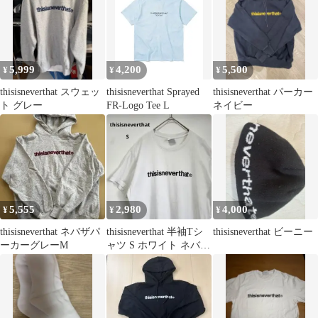
5,999
4,200
5,500
¥
¥
¥
thisisneverthat スウェッ
thisisneverthat Sprayed
thisisneverthat パーカー
ト グレー
FR-Logo Tee L
ネイビー
5,555
2,980
4,000
¥
¥
¥
thisisneverthat ネバザパ
thisisneverthat 半袖Tシ
thisisneverthat ビーニー
ーカーグレーM
ャツ S ホワイト ネバザ
韓国ブランド