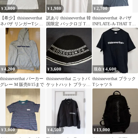
3,800
1,980
2,700
¥
¥
¥
【希少】thisisneverthat
訳あり thisisneverthat 韓
thisisneverthat ネバザ
ネバザ リンガーTシャ
国限定 バックロゴ Tシ
INFLATE-A-THAT Tシ
ツ ホワイト M
ャツ 白 M
ャツ
4,200
3,600
4,600
¥
¥
現在 ¥
thisisneverthat パーカー
thisisneverthat ニットバ
thisisneverthat ブラック
グレー M 販売8/15まで
ケットハット ブラック
Tシャツ S
ホワイト
3,000
4,500
13,000
¥
¥
¥