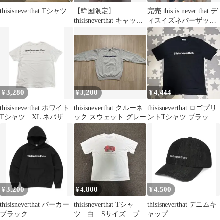
thisisneverthat Tシャツ
【韓国限定】
完売 this is never that デ
thisisneverthat キャッ
ィスイズネバーザット
プ ネバザ
ノースリーブ
3,280
3,200
4,444
¥
¥
¥
thisisneverthat ホワイト
thisisneverthat クルーネ
thisisneverthat ロゴプリ
Tシャツ XL ネバザ
ック スウェット グレー
ントTシャツ ブラック
韓国
S
3,200
4,800
4,500
¥
¥
¥
thisisneverthat パーカー
thisisneverthat Tシャ
thisisneverthat デニムキ
ブラック
ツ 白 Sサイズ プリ
ャップ