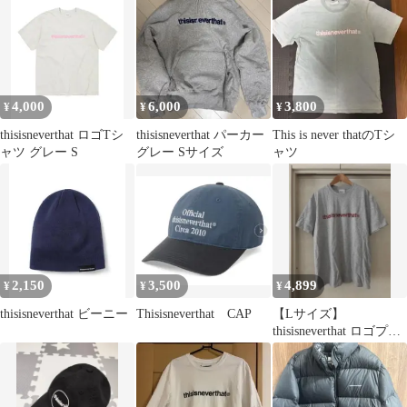
4,000
6,000
3,800
¥
¥
¥
thisisneverthat ロゴTシ
thisisneverthat パーカー
This is never thatのTシ
ャツ グレー S
グレー Sサイズ
ャツ
2,150
3,500
4,899
¥
¥
¥
thisisneverthat ビーニー
Thisisneverthat CAP
【Lサイズ】
thisisneverthat ロゴプリ
ント 半袖 Tシャツ グ
レー