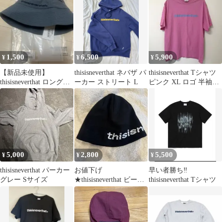
1,500
6,500
5,900
¥
¥
¥
【新品未使用】
thisisneverthat ネバザ パ
thisisneverthat Tシャツ
thisisneverthat ロングビ
ーカー ストリート L
ピンク XL ロゴ 半袖
ルバケットハット M ③
pink
5,000
2,800
5,500
¥
¥
¥
thisisneverthat パーカー
お値下げ
早い者勝ち‼️
グレー Sサイズ
★thisisneverthat ビーニ
thisisneverthat Tシャツ
ー