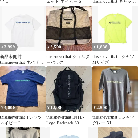
ツ L
ェット ネイビー S
thisisneverthat キャップ
ライトベージュ
3,999
2,500
1,888
¥
¥
¥
新品未開封
thisisneverthat ショルダ
thisisneverthat Tシャツ
thisisneverthat ネバザ T
ーバッグ
Mサイズ
シャツ ホワイト S
4,000
12,900
2,500
¥
¥
¥
thisisneverthat Tシャツ
thisisneverthat INTL-
thisisneverthat Tシャツ
ネイビー L
Logo Backpack 30
グレー XL