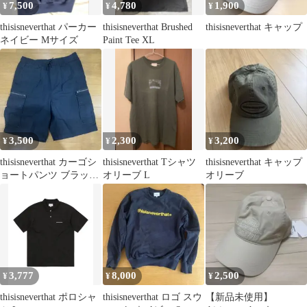
7,500
4,780
1,900
¥
¥
¥
thisisneverthat パーカー
thisisneverthat Brushed
thisisneverthat キャップ
ネイビー Mサイズ
Paint Tee XL
3,500
2,300
3,200
¥
¥
¥
thisisneverthat カーゴシ
thisisneverthat Tシャツ
thisisneverthat キャップ
ョートパンツ ブラック
オリーブ L
オリーブ
Mサイズ
3,777
8,000
2,500
¥
¥
¥
thisisneverthat ポロシャ
thisisneverthat ロゴ スウ
【新品未使用】