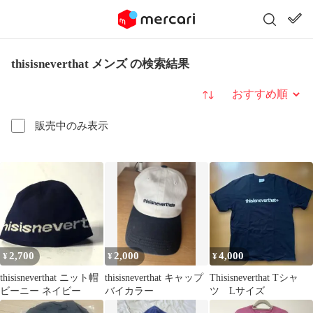
thisisneverthat メンズ の検索結果
並び替え
販売中のみ表示
2,700
2,000
4,000
¥
¥
¥
thisisneverthat ニット帽
thisisneverthat キャップ
Thisisneverthat Tシャ
ビーニー ネイビー
バイカラー
ツ Lサイズ