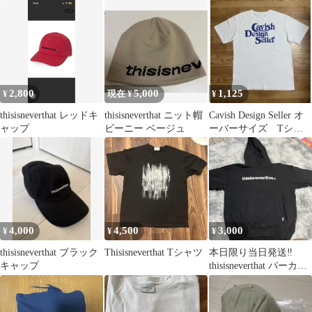
ントT
2,800
5,000
1,125
¥
現在 ¥
¥
thisisneverthat レッドキ
thisisneverthat ニット帽
Cavish Design Seller オ
ャップ
ビーニー ベージュ
ーバーサイズ Tシャ
ツKOREA製
4,000
4,500
3,000
¥
¥
¥
thisisneverthat ブラック
Thisisneverthat Tシャツ
本日限り当日発送‼️
キャップ
thisisneverthat パーカー
ブラック Lサイズ