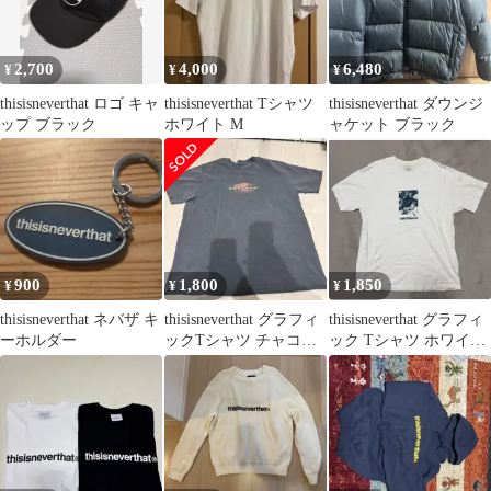
2,700
4,000
6,480
¥
¥
¥
thisisneverthat ロゴ キャ
thisisneverthat Tシャツ
thisisneverthat ダウンジ
ップ ブラック
ホワイト M
ャケット ブラック
900
1,800
1,850
¥
¥
¥
thisisneverthat ネバザ キ
thisisneverthat グラフィ
thisisneverthat グラフィ
ーホルダー
ックTシャツ チャコー
ック Tシャツ ホワイト
ルグレー L
Mサイズ