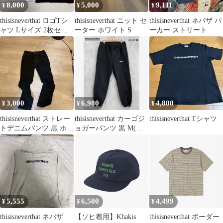
8,000
5,000
9,111
¥
¥
¥
thisisneverthat ロゴTシ
thisisneverthat ニット セ
thisisneverthat ネバザ パ
ャツ Lサイズ 2枚セッ
ーター ホワイト S
ーカー ストリート
ト
3,000
6,980
4,800
¥
¥
¥
thisisneverthat ストレー
thisisneverthat カーゴジ
thisisneverthat Tシャツ
トデニムパンツ 黒 ホワ
ョガーパンツ 黒 M(冬
イトステッチ
用)
5,555
6,500
4,499
¥
¥
¥
thisisneverthat ネバザ
【ソヒ着用】Khakis
thisisneverthat ボーダー