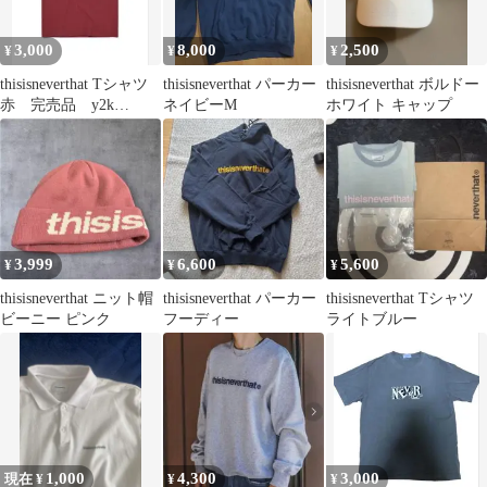
3,000
8,000
2,500
¥
¥
¥
thisisneverthat Tシャツ
thisisneverthat パーカー
thisisneverthat ボルドー
赤 完売品 y2k
ネイビーM
ホワイト キャップ
archive
3,999
6,600
5,600
¥
¥
¥
thisisneverthat ニット帽
thisisneverthat パーカー
thisisneverthat Tシャツ
ビーニー ピンク
フーディー
ライトブルー
1,000
4,300
3,000
現在 ¥
¥
¥