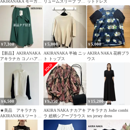
AKIRANAKA モーガン
リュームスリーブ ブラ
ットドレス
プルオーバー ブラック
ウス ホワイト
7,300
5,000
5,000
¥
¥
¥
【新品】AKIRANAKA
AKIRANAKA 半袖 ニッ
AKIRA NAKA 花柄ブラ
アキラナカ コノハアウ
ト トップス
ウス
トシームスカート
6,500
9,350
15,200
¥
¥
¥
★美品 アキラナカ
AKIRA NAKA ナカアキ
アキラナカ Jodie combi
AKIRANAKA ツート
ラ 総柄シアーブラウス
tex jersey dress
ン バイカラーブラウ
ス 36