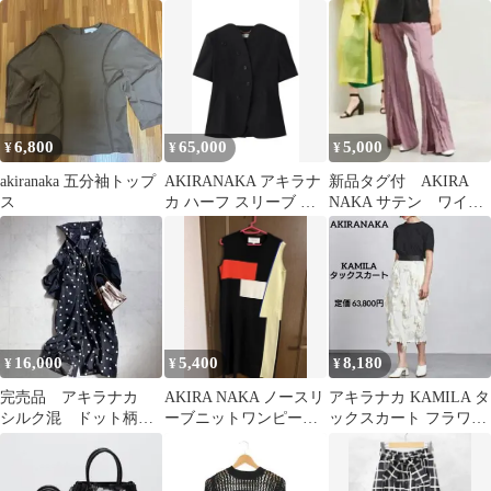
ド パフスリーブ ブ
レンチ M
ラウス
6,800
65,000
5,000
¥
¥
¥
akiranaka 五分袖トップ
AKIRANAKA アキラナ
新品タグ付 AKIRA
ス
カ ハーフ スリーブ ジ
NAKA サテン ワイド
ャケット 半袖 26ss
パンツ フロント スリッ
ト 3
16,000
5,400
8,180
¥
¥
¥
完売品 アキラナカ
AKIRA NAKA ノースリ
アキラナカ KAMILA タ
シルク混 ドット柄
ーブニットワンピース
ックスカート フラワー
ワンピース ブラック
38
ジャガード 定価63,800
円