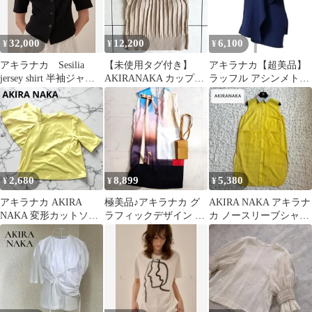
32,000
12,200
6,100
¥
¥
¥
アキラナカ Sesilia
【未使用タグ付き】
アキラナカ【超美品】
jersey shirt 半袖ジャケ
AKIRANAKA カップイ
ラッフル アシンメトリ
ット 羽織り
ン ニットキャミソール
ー リブニット スカート
38
2,680
8,899
5,380
¥
¥
¥
アキラナカ AKIRA
極美品♪アキラナカ グ
AKIRA NAKA アキラナ
NAKA 変形カットソー
ラフィックデザイン チ
カ ノースリーブシャツ
マスタード 切り替え
ュニック ワンピース
ワンピ 襟デザイン ツイ
スリーブ
ード