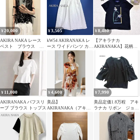
20,000
3,505
8,480
¥
¥
¥
AKIRA NAKA レース
kW54 AKIRANAKA レ
【アキラナカ
ベスト ブラウス ブ
ース ワイドパンツ カッ
AKIRANAKA】花柄刺
ラック
トワーク 総刺繍 ズボン
繍 半袖Tシャツ カ
ットソー 黒 38
11,000
4,600
7,990
¥
¥
¥
AKIRANAKA パフスリ
美品】
美品定価1.8万程 アキ
ーブ ブラウス トップス
AKIRANAKA（アキラ
ラナカ リボン ジョー
ナカ） アートグラフィ
ゼットブラウスイージ
ック チュニックブラウ
ーケア 5分袖
ス