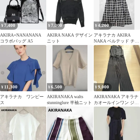
7,400
7,000
4,200
¥
¥
¥
AKIRA×NANANANA
AKIRA NAKA デザイン
アキラナカ AKIRA
コラボバッグ A5
ニット
NAKA ベルテッド チェ
ック スカート 1(S)
11,300
6,500
9,000
¥
¥
¥
アキラナカ ワンピー
AKIRANAKA walts
AKIRANAKA アキラナ
ス
stunninglure 半袖ニット
カオールインワン ジャ
ンプスーツサロペット