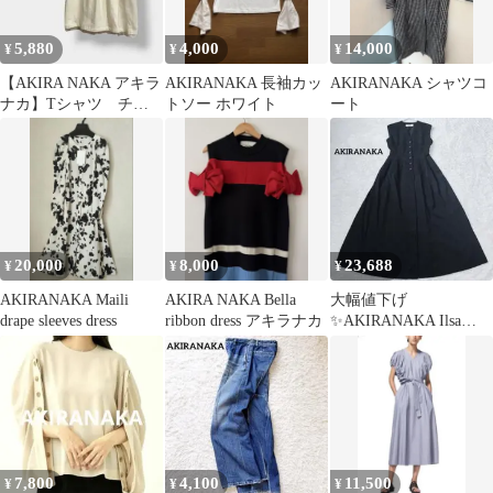
5,880
4,000
14,000
¥
¥
¥
【AKIRA NAKA アキラ
AKIRANAKA 長袖カッ
AKIRANAKA シャツコ
ナカ】Tシャツ チュ
トソー ホワイト
ート
ール 異素材 アシン
メトリー
20,000
8,000
23,688
¥
¥
¥
AKIRANAKA Maili
AKIRA NAKA Bella
大幅値下げ
drape sleeves dress
ribbon dress アキラナカ
✨AKIRANAKA Ilsa
sleeveless dress
7,800
4,100
11,500
¥
¥
¥