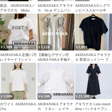
新品 AKIRANAKA／
AKIRANAKA アキラナ
AKIRANAKAロングワ
アキラナカ Mirka
カ fin pt デニムパン
ンピース⚠️セール中
drape sleeve po
ツ フリルデニム
5,900
5,120
5,000
¥
¥
¥
AKIRANAKA 定価2.5万
【素敵なデザイン❗️】
AKIRANAKA アキラナ
レイヤード Tシャツ 36
AKIRA NAKA 半袖チュ
カ 変形カットソー ブラ
S 白 即日発送
ニックカットソー Y2K
ック サイズ2
3,900
6,500
21,500
¥
¥
¥
ホワイト AKIRANAKA
AKIRANAKA アキラナ
アキラナカ Leila trench
21ss
カ リネン レイヤー
dress バックオープント