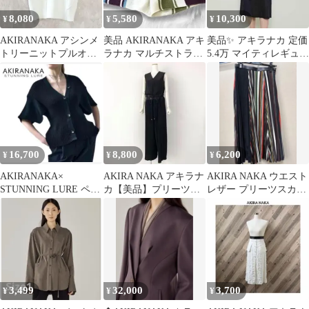
8,080
5,580
10,300
¥
¥
¥
AKIRANAKA アシンメ
美品 AKIRANAKA アキ
美品✨ アキラナカ 定価
トリーニットプルオー
ラナカ マルチストライ
5.4万 マイティレギュラ
バー
プ ニット ショートパン
ースリーブドレス リ
ツ
ネン混
16,700
8,800
6,200
¥
¥
¥
AKIRANAKA×
AKIRA NAKA アキラナ
AKIRA NAKA ウエスト
STUNNING LURE ペタ
カ【美品】プリーツオ
レザー プリーツスカー
ルスリーブカーディガ
ールインワン フォー
ト 1
ン。
マル38
3,499
32,000
3,700
¥
¥
¥