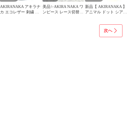
AKIRANAKA アキラナ
美品✨AKIRA NAKA ワ
新品【 AKIRANAKA 】
カ エコレザー 刺繍 フ
ンピース レース切替え
アニマル ドット シアー
ラワー Tシャツ ブラッ
パーティードレス 黒 1
2層ブラウス
ク
次へ