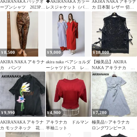
AKIRANAKA バックオ
◆AKIRANAKA カラー
AKIRA NAKA アキラナ
ープンシャツ 2023PF
レスジャケット（パー
カ 日本製 レザー 切替
アキラナカ
プル）◆
花柄刺繍 ロングスカー
ト
8,500
9,000
18,000
¥
¥
¥
AKIRA NAKA アキラナ
akira naka ベアショルダ
【極美品】AKIRA
カ パンツ
ーシャツドレス レッ
NAKA アキラナカ フ
ド
ラワーレースドッキン
グベスト 黒
9,990
4,900
7,280
¥
¥
¥
AKIRANAKA アキラナ
アキラナカ ドルマン
極美品✨アキラナカ
カ モックネック 花柄
半袖ニット
ロングワンピース ア
刺繍 プルオーバー
シンメトリー リボ