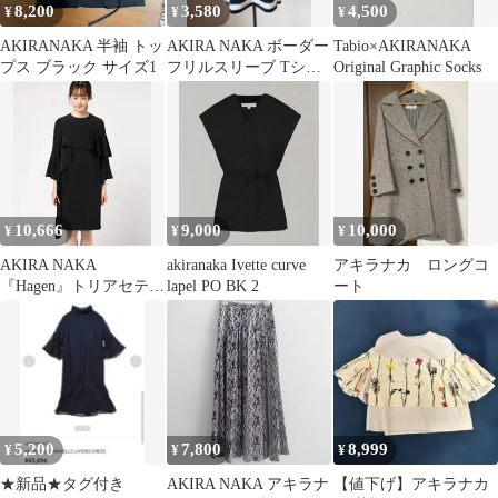
8,200
3,580
4,500
¥
¥
¥
AKIRANAKA 半袖 トッ
AKIRA NAKA ボーダー
Tabio×AKIRANAKA
プス ブラック サイズ1
フリルスリーブ Tシャ
Original Graphic Socks
ツ
10,666
9,000
10,000
¥
¥
¥
AKIRA NAKA
akiranaka Ivette curve
アキラナカ ロングコ
『Hagen』トリアセテー
lapel PO BK 2
ート
トドレープドレス
5,200
7,800
8,999
¥
¥
¥
★新品★タグ付き
AKIRA NAKA アキラナ
【値下げ】アキラナカ