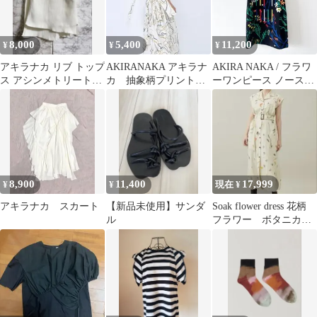
8,000
5,400
11,200
¥
¥
¥
アキラナカ リブ トップ
AKIRANAKA アキラナ
AKIRA NAKA / フラワ
ス アシンメトリートッ
カ 抽象柄プリントス
ーワンピース ノースリ
プス
カート白 ホワイト
ーブ 総柄 ブラック 花
8,900
11,400
17,999
¥
¥
現在 ¥
アキラナカ スカート
【新品未使用】サンダ
Soak flower dress 花柄
ル
フラワー ボタニカ
ル ワンピース