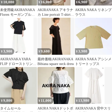
10,080
16,000
6,900
¥
¥
¥
未使用級AKIRANAKA
AKIRANAKA アキラナ
AKIRA NAKA リネンブ
Floren モーガンプルオ
カ Line portrait T-shirt
ラウス
ーバー半袖ブラウス白
WH
S
3,900
9,600
3,980
¥
¥
¥
AKIRANAKA YARA
最終価格|AKIRANAKA
AKIRA NAKA アシンメ
FLIP ドローストリング
Bibiana square neck dress
トリートップス
プルオーバー
9,800
11,000
13,980
¥
¥
¥
タイムセール
AKIRA NAKAドットボ
AKIRANAKA 背中スリ