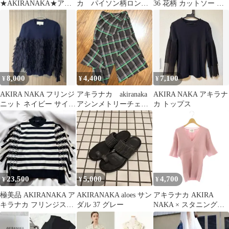
★AKIRANAKA★アキ
カ パイソン柄ロング
36 花柄 カットソー 半
ラナカ★ボウタイ★ブ
スカート
袖 フラワープリント
ラウス★ネイビー★
8,000
4,400
7,100
¥
¥
¥
AKIRA NAKA フリンジ
アキラナカ akiranaka
AKIRA NAKA アキラナ
ニット ネイビー サイズ
アシンメトリーチェッ
カ トップス
38
ク柄スカート ブラウ
ン
23,500
5,000
4,700
¥
¥
¥
極美品 AKIRANAKA ア
AKIRANAKA aloes サン
アキラナカ AKIRA
キラナカ フリンジスリ
ダル 37 グレー
NAKA × スタニングル
ーブボーダーニット 1
アー STUNNINGLURE
Vネックニット カット