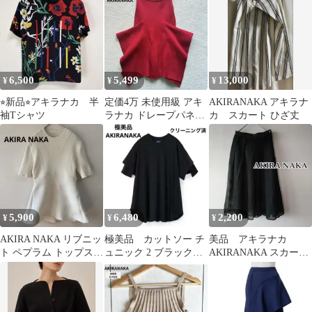
6,500
5,499
13,000
¥
¥
¥
⭐︎新品⭐︎アキラナカ 半
定価4万 未使用級 アキ
AKIRANAKA アキラナ
袖Tシャツ
ラナカ ドレープパネル
カ スカート ひざ丈
リブスカート デザイナ
ーズ 赤
5,900
6,480
2,200
¥
¥
¥
AKIRA NAKA リブニッ
極美品 カットソー チ
美品 アキラナカ
ト ペプラム トップス
ュニック 2 ブラック
AKIRANAKA スカート
クルーネック 五分袖 白
AKIRANAKA Tシャツ
メッシュ Austyn SK