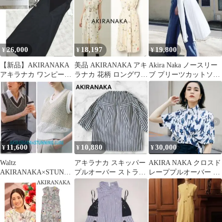
ソー 半袖 1 ピンク /DO
■OS
26,000
18,197
19,800
¥
¥
¥
【新品】AKIRANAKA
美品 AKIRANAKA アキ
Akira Naka ノースリー
アキラナカ ワンピース
ラナカ 花柄 ロングワン
ブ プリーツカットソー
黒 異素材
ピース
ワンピース 黒 ブラック
11,600
10,880
30,000
¥
¥
¥
Waltz
アキラナカ スキッパー
AKIRA NAKA クロスド
AKIRANAKA×STUNNI
プルオーバー ストライ
レーププルオーバー 定
NG LUREコットンニッ
プ コットン ブラウス
価42,900円
トベスト
日本製