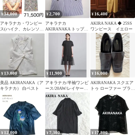
34,000
2,700
16,400
¥
¥
¥
アキラナカ・ワンピー
アキラナカ
AKIRA NAKA ◆ 25SS
ス(ハイク、カレンソロ
AKIRANAKA トップス
ワンピース イエロー
ジー、マメ、ブラミン
ストライプ レース Sサ
ク、カオス
イズ
13,800
11,900
16,000
¥
¥
¥
美品 AKIRANAKA（ア
アキラナカ/半袖ワンピ
AKIRANAKA スクエア
キラナカ） 白ベスト
ース/20AW/レイヤーオ
トゥ ローファー ブラッ
ーガンザドレス/結婚式
ク
12,000
7,300
17,800
¥
¥
¥