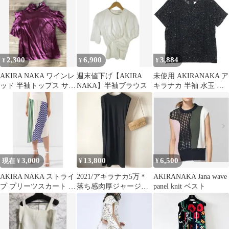
チュニック
ン ストライプ
2,300
6,900
3,884
¥
¥
¥
AKIRA NAKA ワインレ
週末値下げ【AKIRA
未使用 AKIRANAKA ア
ッド 半袖トップス サイ
NAKA】半袖ブラウス
キラナカ 半袖 水玉 ド
ズ1
ット カットワークレー
ス ブラウス トップス
カットソー 36 ブラック
ホワイト レディース 古
着 中古 USED
3,000
13,800
6,500
現在 ¥
¥
¥
AKIRA NAKA ストライ
2021/アキラナカ5万＊
AKIRANAKA Jana wave
プ プリーツスカート ア
落ち感肉厚ジャージー
panel knit ベスト
シンメトリー 2
サイドギャザー ドレス
ワンピース