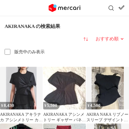
AKIRANAKA の検索結果
並び替え
販売中のみ表示
8,430
5,500
4,500
¥
¥
¥
AKIRANAKA アキラナ
AKIRANAKA アシンメ
AKIRA NAKA リブノー
カ アシンメトリー カッ
トリー ギャザー パネル
スリーブ デザイントッ
トソー ドレープ ノット
プルオーバー 黒
プス