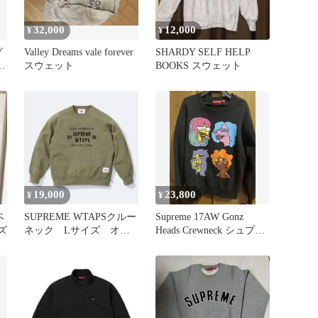
32,000
12,000
¥
¥
グ
Valley Dreams vale forever
SHARDY SELF HELP
M
スウェット
BOOKS スウェット
19,000
23,800
¥
¥
ベ
SUPREME WTAPSクルー
Supreme 17AW Gonz
ズ
ネック Lサイズ オリ
Heads Crewneck シュプリ
ーブ
ーム