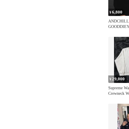
6,800
¥
ANDCHILL
GOODDIE
ットXLサイズa
29,000
¥
Supreme Wa
Crewneck W