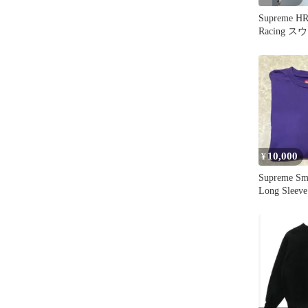
Supreme HR
Racing 
イズ
10,000
¥
Supreme Sm
Long Sleeve