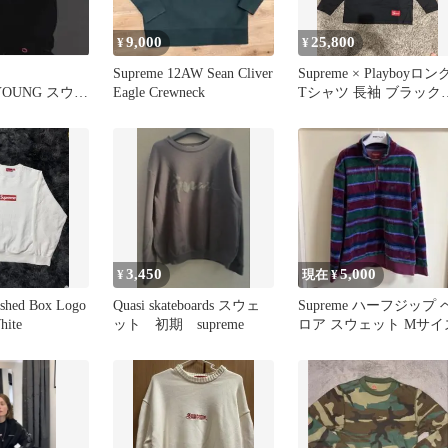
9,000
25,800
¥
¥
Supreme 12AW Sean Cliver
Supreme × Playboyロン
YOUNG スウェ
Eagle Crewneck
Tシャツ 長袖 ブラック 
ndchill
新品未使用
3,450
5,000
¥
現在 ¥
shed Box Logo
Quasi skateboards スウェ
Supreme ハーフジップ 
hite
ット 初期 supreme
ロア スウェット Mサイ