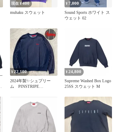
400
7,000
現在 ¥
¥
muhaku スウェット
Sound Sports ホワイト ス
ウェット 02
22,100
24,800
¥
¥
2024年製✨シュプリー
Supreme Washed Box Logo
サ
ム PINSTRIPE
25SS スウェット M
CREWNECK ストライプ
柄S