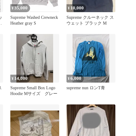
35,000
10,000
¥
¥
ッ
Supreme Washed Crewneck
Supreme クルーネック ス
ウ
Heather gray S
ウェット ブラック M
14,000
6,000
¥
¥
ス
Supreme Small Box Logo
supreme nun ロンT青
Hoodie Mサイズ グレー