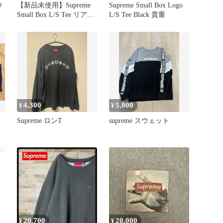
ウ
【新品未使用】Supreme
Supreme Small Box Logo
Small Box L/S Tee リアル
L/S Tee Black 貴重
ツリー
4,300
5,000
¥
¥
Supreme ロンT
supreme スウェット
20,700
20,000
¥
¥