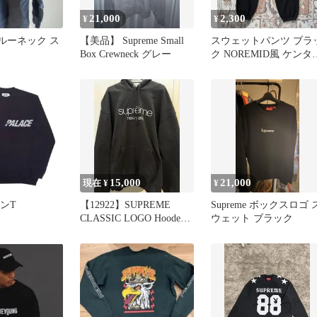
21,000
2,300
¥
¥
 クルーネック ス
【美品】 Supreme Small
スウェットパンツ ブラ
Box Crewneck グレー
ク NOREMID風 ケンタ
ロス健太 円堂守
15,000
21,000
現在 ¥
¥
ロンT
【12922】SUPREME
Supreme ボックスロゴ 
CLASSIC LOGO Hooded
ウェット ブラック
シュプ