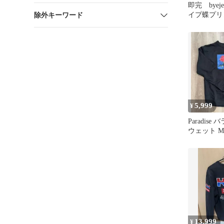
即完 byej
イプ蝶プリ
除外キーワード
ャツ
5,999
¥
Paradise
ウェット M
13,999
¥