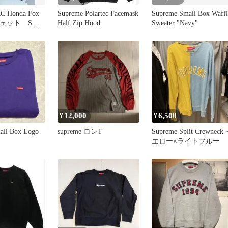
C Honda Fox
Supreme Polartec Facemask
Supreme Small Box Waffl
スウェット Sサ
Half Zip Hood
Sweater "Navy"
12,000
6,500
¥
¥
all Box Logo
supreme ロンT
Supreme Split Crewneck
エロー×ライトブルー