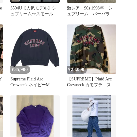
e
3594U【人気モデル】シ
激レア 90s 1998年 シ
ュプリーム☆スモールボ
ュプリーム バーバラク
ックスロゴ フリース ス
ルーガー スウェット
ウェット
35,900
23,000
¥
¥
 イ
Supreme Plaid Arc
【SUPREME】Plaid Arc
Crewneck ネイビーM
Crewneck カモフラ スウ
ェット