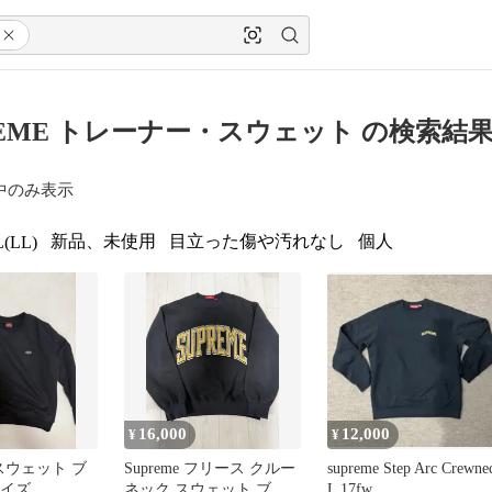
REME トレーナー・スウェット の検索結
中のみ表示
新品、未使用
目立った傷や汚れなし
個人
(LL)
16,000
12,000
¥
¥
 スウェット ブ
Supreme フリース クルー
supreme Step Arc Crewne
サイズ
ネック スウェット ブラ
L 17fw