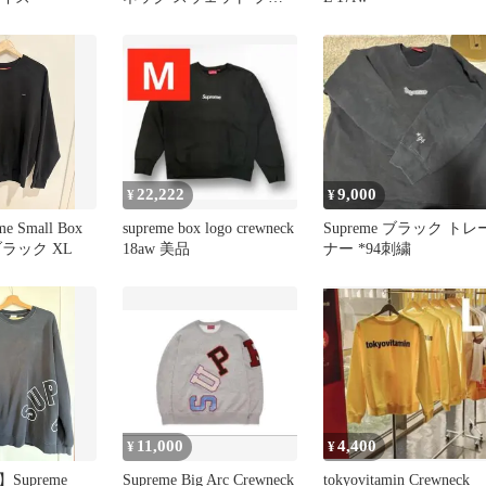
ック M
22,222
9,000
¥
¥
me Small Box
supreme box logo crewneck
Supreme ブラック トレ
 ブラック XL
18aw 美品
ナー *94刺繍
11,000
4,400
¥
¥
Supreme
Supreme Big Arc Crewneck
tokyovitamin Crewneck