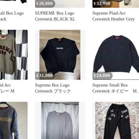
26,000
32,900
¥
¥
all Box Logo
SUPREME Box Logo
Supreme Plaid Arc
lack
Crewneck BLACK XL
Crewneck Heather Grey
31,000
24,000
¥
¥
id Arc
Supreme Box Logo
Supreme Small Box
 グレー M
Crewneck ブラック
Crewneck ネイビー M
イズ