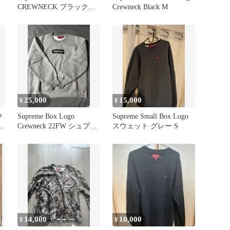
CREWNECK ブラック
Crewneck Black M
Ssize
25,000
15,000
¥
¥
ク
Supreme Box Logo
Supreme Small Box Logo
Crewneck 22FW シュプリ
スウェット グレー S
ーム M
14,000
10,000
¥
¥