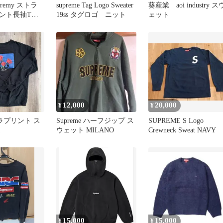
eremy ストラ
supreme Tag Logo Sweater
葵産業 aoi industry ス
ント長袖Tシ
19ss タグロゴ ニット
ェット
12,000
20,000
¥
¥
 バラプリント ス
Supreme ハーフジップ ス
SUPREME S Logo
ウェット MILANO
Crewneck Sweat NAVY
15,000
15,000
¥
¥