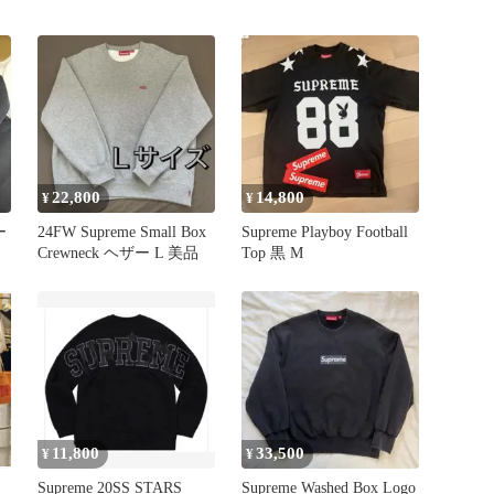
22,800
14,800
¥
¥
ー
24FW Supreme Small Box
Supreme Playboy Football
Crewneck ヘザー L 美品
Top 黒 M
11,800
33,500
¥
¥
Supreme 20SS STARS
Supreme Washed Box Logo