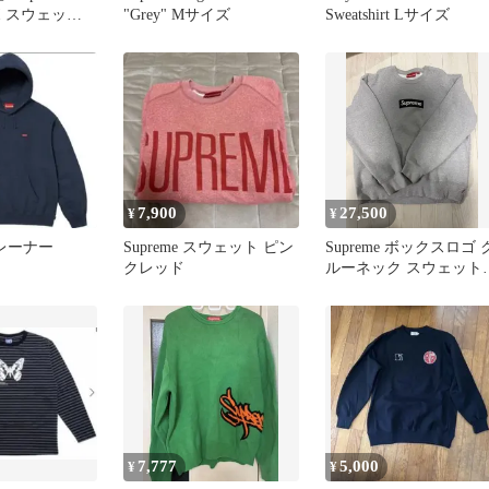
ボ スウェット L
"Grey" Mサイズ
Sweatshirt Lサイズ
7,900
27,500
¥
¥
 トレーナー
Supreme スウェット ピン
Supreme ボックスロゴ 
クレッド
ルーネック スウェット
グレー
7,777
5,000
¥
¥