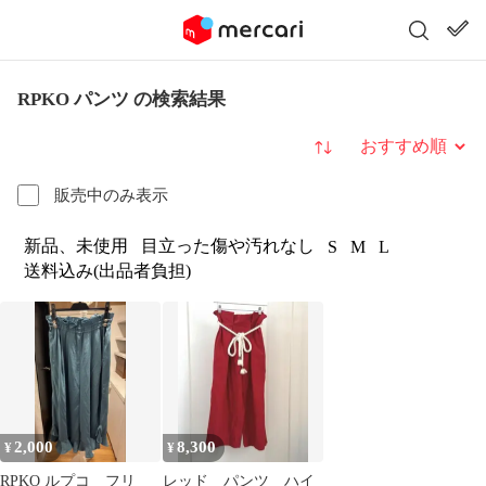
RPKO パンツ の検索結果
並び替え
販売中のみ表示
新品、未使用
目立った傷や汚れなし
S
M
L
送料込み(出品者負担)
2,000
8,300
¥
¥
RPKO ルプコ フリ
レッド パンツ ハイ