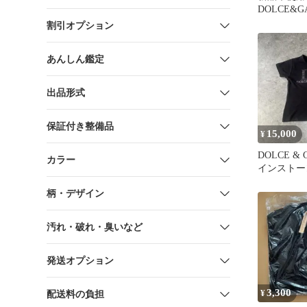
DOLCE&G
カ・ベルッ
割引オプション
ャツ44サイ
あんしん鑑定
出品形式
保証付き整備品
15,000
¥
DOLCE & 
カラー
インストー
シャツ arch
柄・デザイン
汚れ・破れ・臭いなど
発送オプション
3,300
¥
配送料の負担