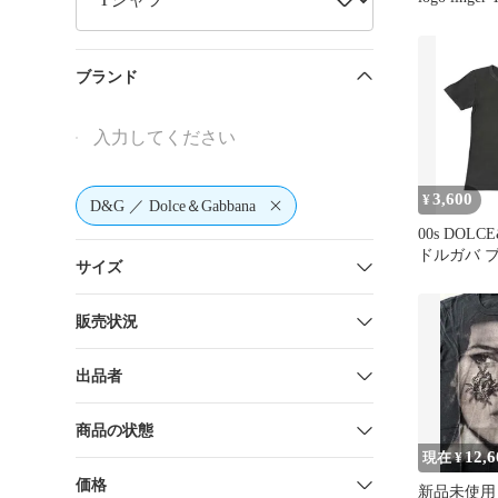
ブランド
3,600
¥
D&G ／ Dolce＆Gabbana
00s DOLC
ドルガバ 
サイズ
ツ 短丈 SW
販売状況
出品者
商品の状態
12,6
現在 ¥
価格
新品未使用