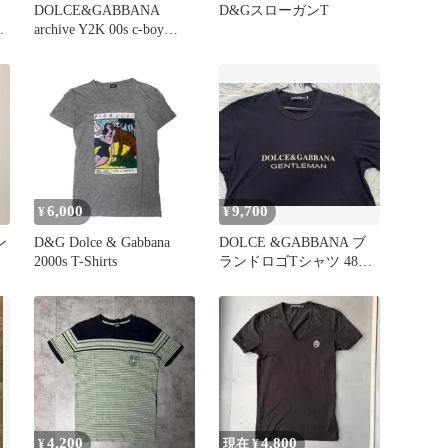
DOLCE&GABBANA
D&GスローガンT
ツ
archive Y2K 00s c-boy
swag
6,000
9,700
¥
¥
ン
D&G Dolce & Gabbana
DOLCE &GABBANA ブ
2000s T-Shirts
ランドロゴTシャツ 48サ
イズL コットン
4,200
4,800
¥
現在 ¥