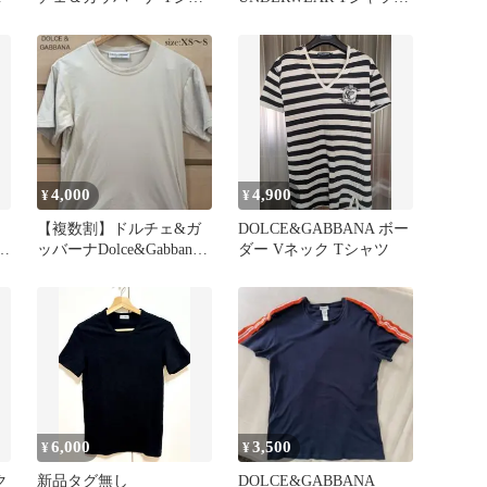
ツ ラインストーン
半袖 無地 インナー
4,000
4,900
¥
¥
【複数割】ドルチェ&ガ
DOLCE&GABBANA ボー
ポ
ッバーナDolce&Gabbana
ダー Vネック Tシャツ
半袖TシャツXSベージュ
6,000
3,500
¥
¥
ク
新品タグ無し
DOLCE&GABBANA