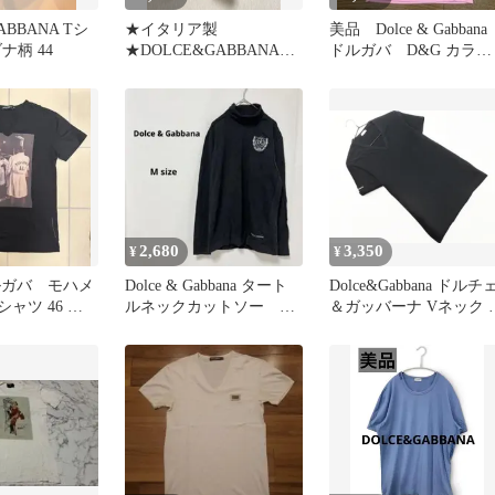
ABBANA Tシ
★イタリア製
美品 Dolce & Gabbana
ナ柄 44
★DOLCE&GABBANA★
ドルガバ D&G カラ
VネックTシャツ★サイズ
ー Tシャツ 50
44★
2,680
3,350
¥
¥
 ドルガバ モハメ
Dolce & Gabbana タート
Dolce&Gabbana ドルチ
シャツ 46 美
ルネックカットソー M
＆ガッバーナ Vネック 
お兄系
ブラック 長袖
シャツ sizeS/紺 ■◆ メ
ズ