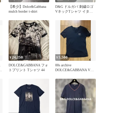
【希少】Dolce&Gabbana
D&G ドルガバ 刺繍ロゴ
mulch border t-shirt
VネックTシャツ イタリ
ア製
24,250
5,500
¥
¥
ェ
DOLCE&GABBANA フォ
00s archive
T
トプリント Tシャツ 44
DOLCE&GABBANA Vネ
ン
ック Tシャツ