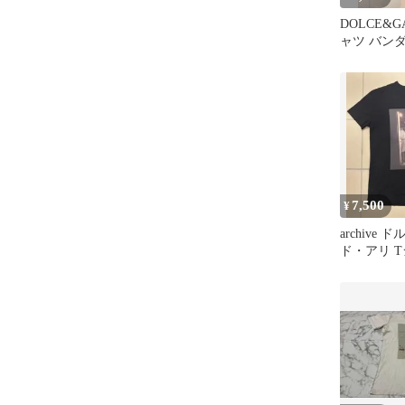
DOLCE&G
ャツ バンダ
7,500
¥
archive
ド・アリ T
品 y2k 