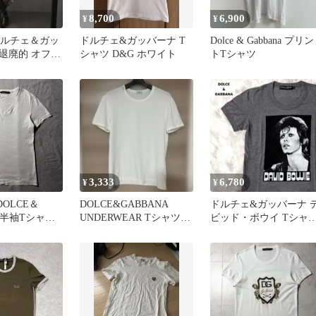
8,700
6,900
¥
¥
G ドルチェ＆ガッ
ドルチェ&ガッバーナ T
Dolce & Gabbana プリン
S 退廃的 オフホ
シャツ D&G ホワイト
トTシャツ
テッチ
3,333
6,780
¥
¥
DOLCE＆
DOLCE&GABBANA
ドルチェ&ガッバーナ 
A 半袖Tシャ
UNDERWEAR Tシャツ
ビッド・ボウイ Tシャ
8 ホワイト
ホワイト
カットソー プリント