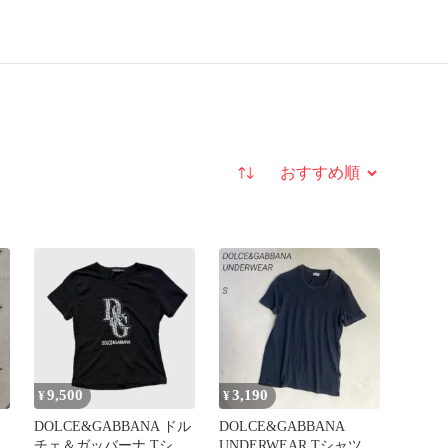
並び替え
9,500
3,190
¥
¥
DOLCE&GABBANA ドル
DOLCE&GABBANA
ブ
チェ＆ガッバーナ Tシャ
UNDERWEAR Tシャツ