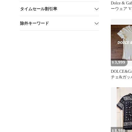
Dolce & G
ーウェア 
タイムセール割引率
ツ ブラッ
除外キーワード
3,999
¥
DOLCE&G
チェ&ガッ
ツ 無地
8,980
¥