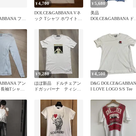
4,700
5,680
¥
¥
DOLCE&GABBANA Vネ
美品
ABBANA フォ
ック Tシャツ ホワイト
DOLCE&GABBANA ド
 Tシャツ
44
チェ＆ガッバーナ Tシ
ツ XXL ブルー
9,280
4,500
¥
¥
ABBANA アン
ほぼ新品 ドルチェアン
D&G DOLCE&GABBA
 長袖Tシャツ
ドガッバーナ ティシャ
I LOVE LOGO S/S Tee
ツ ドルガバ M 46
D&G