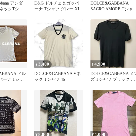
abbana アンダ
D&G ドルチェ＆ガッバ
DOLCE&GABBANA
VネックTシャ
ーナ Tシャツ グレー XL
SACRO AMORE Tシャ
ク 美品
archiveレア
3,400
4,900
¥
¥
ABBANA ドル
DOLCE&GABBANA Vネ
DOLCE&GABBANA メ
バーナ Tシャ
ック Tシャツ 46
ズ Tシャツ ブラック サ
イズ44
8,000
4,000
¥
¥