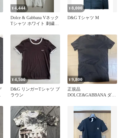
4,444
8,000
¥
¥
Dolce & Gabbana Vネック
D&G Tシャツ M
Tシャツ ホワイト 刺繍ロ
ゴ
4,500
9,800
¥
¥
デ
D&G リンガーTシャツ ブ
正規品 ￼
ツ
ラウン
DOLCE&GABBANA ダメ
ージ加工 Tシャツ ブラウ
ン