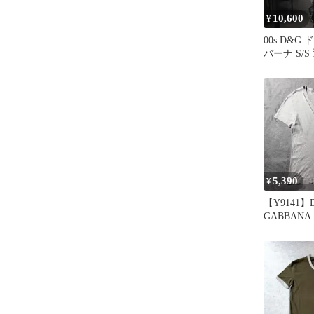
10,600
¥
00s D&
バーナ S/
ワイト ス
5,390
¥
【Y9141】
GABBAN
ツ サイズ4