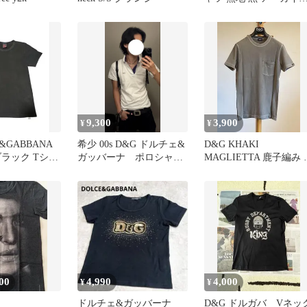
Y2K D&G
9,300
3,900
¥
¥
E&GABBANA
希少 00s D&G ドルチェ&
D&G KHAKI
ブラック Tシャ
ガッバーナ ポロシャ
MAGLIETTA 鹿子編み 
AG
ツ ラメ 刺繍
ケット付
00
4,990
4,000
¥
¥
ドルチェ&ガッバーナ
D&G ドルガバ Vネッ