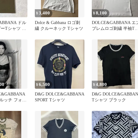
3,400
8,100
¥
¥
ABBANA ドル
Dolce & Gabbana ロゴ刺
DOLCE&GABBANA エ
ーTシャツ c-
繍 クルーネック Tシャツ
ブレムロゴ刺繍 半袖T
ャツ 44 ホワイト
00
6,500
4,800
¥
¥
&GABBANA
D&G DOLCE&GABBANA
D&G DOLCE&GABBA
ルッチ フォト
SPORT Tシャツ
Tシャツ ブラック
 44サイズ