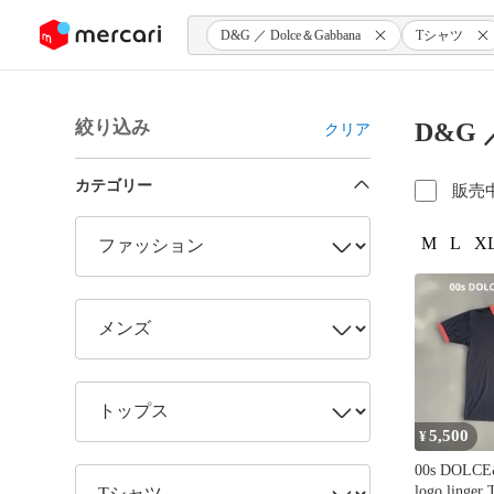
ンツにスキップ
D&G ／ Dolce＆Gabbana
Tシャツ
絞り込み
D&G 
クリア
カテゴリー
販売
M
L
XL
5,500
¥
00s DOLC
logo linger 