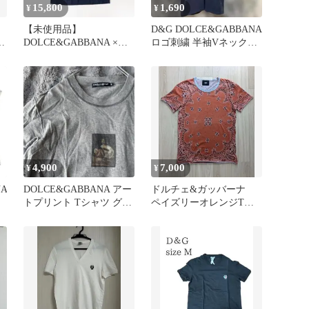
15,800
1,690
¥
¥
【未使用品】
D&G DOLCE&GABBANA
ル
DOLCE&GABBANA ×ス
ロゴ刺繍 半袖Vネックカ
ャ
ティーブマックイーン T
ットソー ネイビー
シャツ XL
4,900
7,000
¥
¥
NA
DOLCE&GABBANA アー
ドルチェ&ガッバーナ
トプリント Tシャツ グレ
ペイズリーオレンジTシ
ー 46 Mサイズ
ャツ