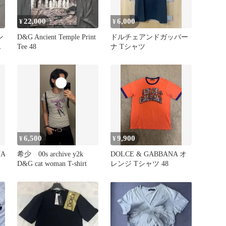
22,000
6,000
¥
¥
ン
D&G Ancient Temple Print
ドルチェアンドガッバー
シ
Tee 48
ナ Tシャツ
6,500
9,900
¥
¥
NA
希少 00s archive y2k
DOLCE & GABBANA オ
D&G cat woman T-shirt
レンジ Tシャツ 48