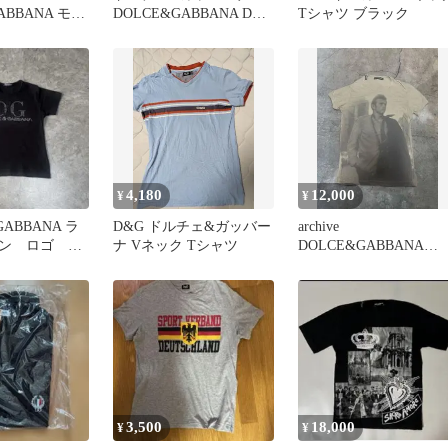
ABBANA モニ
DOLCE&GABBANA D&G
Tシャツ ブラック
チ フォトTシ
ロゴ スパンコールTシャ
ズ
ツ
4,180
12,000
¥
¥
GABBANA ラ
D&G ドルチェ&ガッバー
archive
ン ロゴ T
ナ Vネック Tシャツ
DOLCE&GABBANA
ive
James Dean T shirt
3,500
18,000
¥
¥