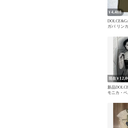
4,480
¥
DOLCE&G
ガバ リンガ
boy カーキ
12,0
現在 ¥
新品DOLCE
モニカ・ベ
白Tシャツ