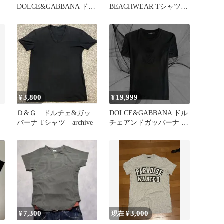
DOLCE&GABBANA ドル
BEACHWEAR Tシャツ
ガバ 黒 US XS 日本S 新
ネイビー
品
3,800
19,999
¥
¥
Ｄ&Ｇ ドルチェ&ガッ
DOLCE&GABBANA ドル
バーナ Tシャツ archive
チェアンドガッバーナ T
シャツ
7,300
3,000
¥
現在 ¥