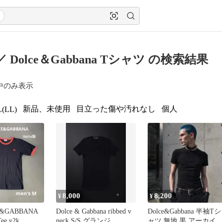
／ Dolce＆Gabbana Tシャツ の検索結果
中のみ表示
新品、未使用
目立った傷や汚れなし
個人
(LL)
8,000
8,200
¥
¥
E&GABBANA
Dolce & Gabbana ribbed v
Dolce&Gabbana 半袖Tシ
Tee y2k
neck S/S グランジ
ャツ 無地 黒 アーカイ