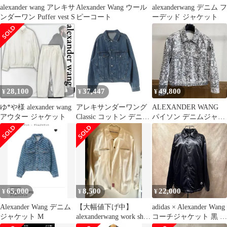
alexander wang アレキサ
Alexander Wang ウール
alexanderwang デニム フ
ンダーワン Puffer vest S
ピーコート
ーデッド ジャケット
28,100
37,447
49,800
¥
¥
¥
ゆ*や様 alexander wang
アレキサンダーワング
ALEXANDER WANG
アウター ジャケット
Classic コットン デニム
パイソン デニムジャケ
ジャケット
ット テミン着用
65,000
8,500
22,000
¥
¥
¥
Alexander Wang デニム
【️大幅値下げ中】
adidas × Alexander Wang
ジャケット M
alexanderwang work shirt
コーチジャケット 黒 L
jacket
2XO 相当 テテ