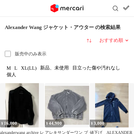
Alexander Wang ジャケット・アウター の検索結果
並び替え
販売中のみ表示
新品、未使用
目立った傷や汚れなし
M
L
XL(LL)
個人
16,000
44,900
3,000
¥
¥
¥
alexanderwang archive レ
アレキサンダーワン ブ
値下げ ALEXANDER