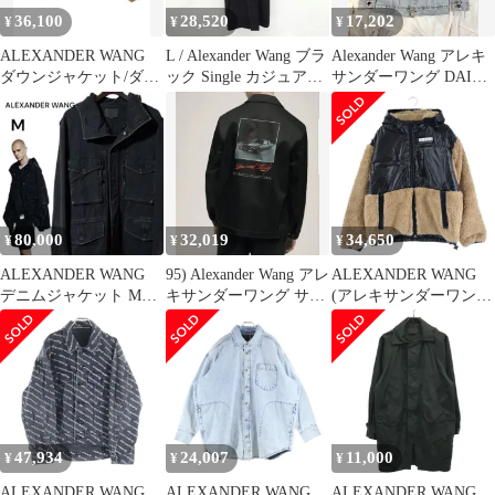
36,100
28,520
17,202
¥
¥
¥
ALEXANDER WANG
L / Alexander Wang ブラ
Alexander Wang アレキ
ダウンジャケット/ダウ
ック Single カジュアル
サンダーワング DAIZ
ンベスト メンズ 【古
デニム コート
MEN オーバサイズ ト
着】【中古】【送料無
ラッカー ジャケット
料】
80,000
32,019
34,650
¥
¥
¥
ALEXANDER WANG
95) Alexander Wang アレ
ALEXANDER WANG
デニムジャケット Mサ
キサンダーワング サテ
(アレキサンダーワン)
イズ
ンジャケット
18AW Shearling Coat シ
リコンパッチ付き ジッ
プアップフーディボア
ジャケット
6W382005V1 ブラック/
ブラウン
47,934
24,007
11,000
¥
¥
¥
ALEXANDER WANG
ALEXANDER WANG
ALEXANDER WANG