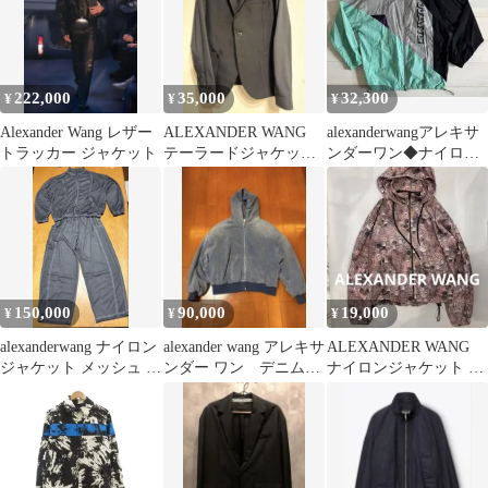
222,000
35,000
32,300
¥
¥
¥
Alexander Wang レザー
ALEXANDER WANG
alexanderwangアレキサ
トラッカー ジャケット
テーラードジャケッ
ンダーワン◆ナイロン
ト サイズ44
ジャケット
150,000
90,000
19,000
¥
¥
¥
alexanderwang ナイロン
alexander wang アレキサ
ALEXANDER WANG
ジャケット メッシュ 上
ンダー ワン デニム
ナイロンジャケット フ
下セット上M 下S
フーディジャケットM
ード付き