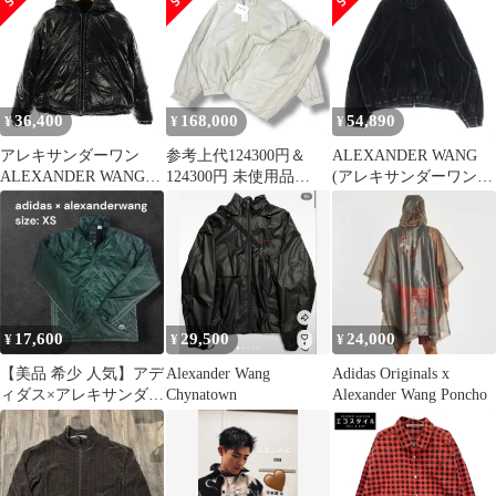
ース ナイロンコンボジ
ケット ブラック/グレー
ズ オーバーサイズ
ャケット UCC1233008
キャメル/ブラック
36,400
168,000
54,890
¥
¥
¥
アレキサンダーワン
参考上代124300円＆
ALEXANDER WANG
ALEXANDER WANG
124300円 未使用品
(アレキサンダーワン)
パファーダウンジャケ
AlexanderWang トラッ
EMBOSSED LOGO
ット アウター XXS ブ
クジャケット＆トラッ
TRACK JACKET エン
ラック /DF ■OS ■SH
クパンツ ブルゾン イー
ボスロゴ ベロア ジップ
ジーパンツ セットアッ
アップ トラックジャケ
プ アレキサンダーワン
ット ブルゾン ダークグ
UWC2252059
レー UCC4242030
UWC2254116 キナリ系
17,600
29,500
24,000
¥
¥
¥
XL/L 477M5
【美品 希少 人気】アデ
Alexander Wang
Adidas Originals x
ィダス×アレキサンダー
Chynatown
Alexander Wang Poncho
ワン サテンコーチジャ
ケット XS