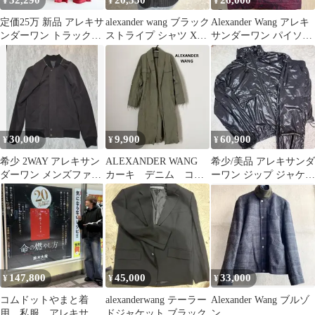
52,290
20,550
26,000
¥
¥
¥
定価25万 新品 アレキサ
alexander wang ブラック
Alexander Wang アレキ
ンダーワン トラックセ
ストライプ シャツ XS
サンダーワン パイソン
ットアップ XS ユニセ
美品
柄 デニムジャケット
ックス
30,000
9,900
60,900
¥
¥
¥
希少 2WAY アレキサン
ALEXANDER WANG
希少/美品 アレキサンダ
ダーワン メンズファー
カーキ デニム コー
ーワン ジップ ジャケッ
ストコレクション ブル
ト ジャケット ダメ
ト パンツ セットアップ
ゾンベスト
ージ加工
上下
147,800
45,000
33,000
¥
¥
¥
コムドットやまと着
alexanderwang テーラー
Alexander Wang ブルゾ
用 私服 アレキサン
ドジャケット ブラック
ン