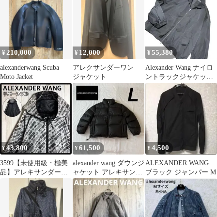
210,000
12,000
55,380
¥
¥
¥
alexanderwang Scuba
アレクサンダーワン
Alexander Wang ナイロ
Moto Jacket
ジャケット
ントラックジャケット
ダークグレー
43,800
61,500
4,500
¥
¥
¥
3599【未使用級・極美
alexander wang ダウンジ
ALEXANDER WANG
品】アレキサンダーワ
ャケット アレキサンダ
ブラック ジャンパー M
ン 総柄リバーシブル ナ
ーワン L ブラック
イロンコート