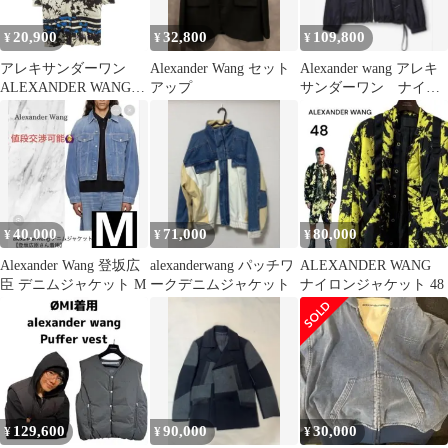
20,900
32,800
109,800
¥
¥
¥
アレキサンダーワン
Alexander Wang セット
Alexander wang アレキ
ALEXANDER WANG
アップ
サンダーワン ナイロ
美品 101382R15 20SS
ンジャケット Mサイ
ステンカラーコート ナ
ズ
イロンコート アブスト
ラクト柄 0 青 ブルー
黒 ブラック /MG
■GY18
40,000
71,000
80,000
¥
¥
¥
Alexander Wang 登坂広
alexanderwang パッチワ
ALEXANDER WANG
臣 デニムジャケット M
ークデニムジャケット
ナイロンジャケット 48
129,600
90,000
30,000
¥
¥
¥