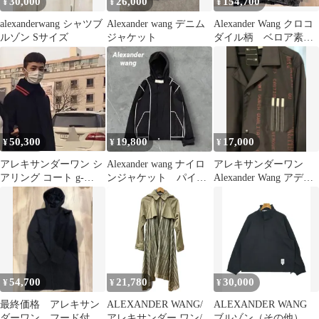
30,000
26,000
154,700
¥
¥
¥
alexanderwang シャツブ
Alexander wang デニム
Alexander Wang クロコ
ルゾン Sサイズ
ジャケット
ダイル柄 ベロア素
材 ラッパー百足着用
モデル
50,300
19,800
17,000
¥
¥
¥
アレキサンダーワン シ
Alexander wang ナイロ
アレキサンダーワン
アリング コート g-
ンジャケット パイピ
Alexander Wang アディ
dragon
ング y2k テック
ダス adidas
54,700
21,780
30,000
¥
¥
¥
最終価格 アレキサン
ALEXANDER WANG/
ALEXANDER WANG
ダーワン フード付き
アレキサンダー ワン/切
ブルゾン（その他） メ