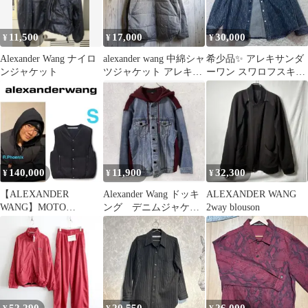
11,500
17,000
30,000
¥
¥
¥
Alexander Wang ナイロ
alexander wang 中綿シャ
希少品✨ アレキサンダ
ンジャケット
ツジャケット アレキサ
ーワン スワロフスキー
ンダーワン
デニム デニムジャケッ
ト
140,000
11,900
32,300
¥
¥
¥
【ALEXANDER
Alexander Wang ドッキ
ALEXANDER WANG
WANG】MOTO
ング デニムジャケッ
2way blouson
PUFFER VEST S
ト