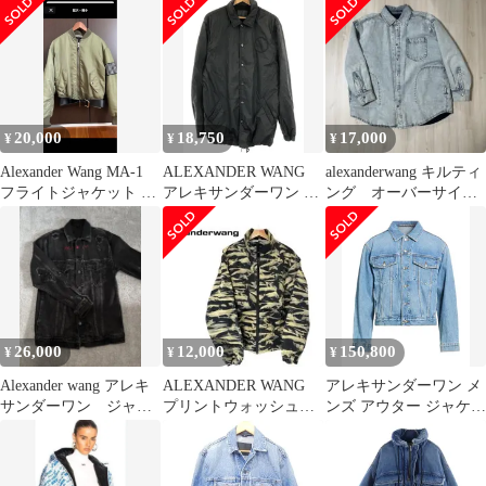
BTS 182
20,000
18,750
17,000
¥
¥
¥
Alexander Wang MA-1
ALEXANDER WANG
alexanderwang キルティ
フライトジャケット ベ
アレキサンダーワン コ
ング オーバーサイズ
ルト付き
ーチジャケット ブラッ
デニムブルゾン
ク 46 ADW0C005S17M8
26,000
12,000
150,800
¥
¥
¥
Alexander wang アレキ
ALEXANDER WANG
アレキサンダーワン メ
サンダーワン ジャケ
プリントウォッシュデ
ンズ アウター ジャケッ
ット
ニムスポーツジャケッ
ト・ブルゾン
ト XS
ALEXANDER WANG
デニムブルゾン Blue ブ