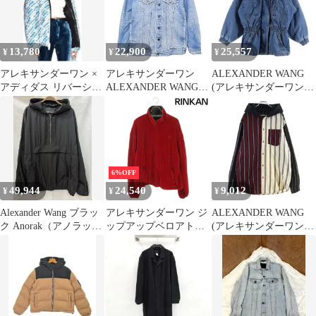
ルー
13,780
22,900
25,557
¥
¥
¥
アレキサンダーワン ×
アレキサンダーワン
ALEXANDER WANG
アディダス リバーシブ
ALEXANDER WANG
(アレキサンダーワン)
ル ダウンジャケッ
デニム ジャケット Gジ
DENIM FIELD JACKET
ト 黒 総柄
ャン ダメージ加工
デニム フィールド ジャ
USED加工 XS インディ
ケット インディゴ
ゴ A0211
6%OFF
49,944
24,540
9,012
¥
¥
¥
Alexander Wang ブラッ
アレキサンダーワン ジ
ALEXANDER WANG
ク Anorak（アノラッ
ップアップベロアトラ
(アレキサンダーワン)
ク）ウィンドブレーカ
ックブルゾン メンズ S
LOCHARRON WOOL
ー 3/105 110 (正規品)
SHIRT ロキャロン ウー
ル ボタンダウン フーデ
ッド シャツ ジャケット
マルチ