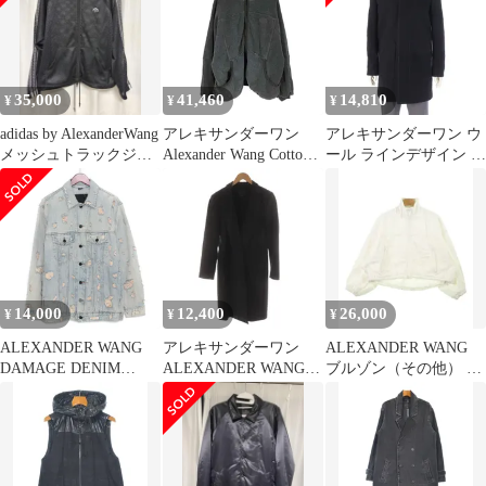
サンダーワン
UWC2252059/UWC2254
116 White Onyx 上XL/
下L （12925M）
35,000
41,460
14,810
¥
¥
¥
adidas by AlexanderWang
アレキサンダーワン
アレキサンダーワン ウ
メッシュトラックジャ
Alexander Wang Cotton
ール ラインデザイン コ
ケット
Oversize Zip-Up Hoodie
ート ブラック 46【中
メンズ import：L
古】
14,000
12,400
26,000
¥
¥
¥
ALEXANDER WANG
アレキサンダーワン
ALEXANDER WANG
DAMAGE DENIM
ALEXANDER WANG
ブルゾン（その他） メ
JACKET S
チェスターコート ロン
ンズ 【古着】【中古】
グ丈 ストライプ柄 ウー
【送料無料】
ル XS 黒 ブラック
/AN49