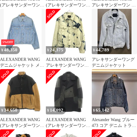
(アレキサンダーワン)
(アレキサンダーワン)
アレキサンダーワン ポ
ALL OVER LOGO
オーバーサイズ デニム
リエステルモッズコー
DENIM JACKET オール
シャツコート 裏地 キル
ト 22-05-0007 ブラック
オーバーロゴ総柄デニ
ティング ジャケット イ
44
ムトラッカージャケッ
ンディゴ UDC421208
ト グレー
5%OFF
48,350
24,375
44,789
¥
¥
¥
ALEXANDER WANG
ALEXANDER WANG
アレキサンダーワング
デニムジャケット メン
アレキサンダーワン
デニムジャケット
ズ 【古着】【中古】
18SS オーバーサイズブ
【送料無料】
リーチデニムジャケッ
ト 63F-08-700-22 イン
ディゴ×アイボリー XS
34,650
14,092
65,142
¥
¥
¥
ALEXANDER WANG
ALEXANDER WANG
Alexander Wang ブルー
(アレキサンダーワン)
(アレキサンダーワン)
473 コア デニム トラッ
プラッシュダブルフリ
ウール ピーコート ジャ
カー ジャケット Lサイ