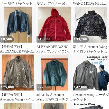
ザー 切替 ジャケット
ルゾン アウター M 美
WANG MODA NELLAV
品
マウンテンパーカー
8,500
19,800
33,700
¥
¥
¥
【最終値下げ】
ALEXANDER WANG
新古品 Alexander Wang
ALEXANDER WANG
パッカブル ナイロンジ
ナイロンジャケット
レザー ボンバージャケ
ャケット 赤 L相当
pack jacket
ット XS
75,000
22,000
42,000
¥
¥
¥
【新品未使用】
adidas by Alexander
alexander wang コーチジ
Alexander Wang パイプ
Wang 17AW コーチジャ
ャケット
ドトラックジャケット
ケット M