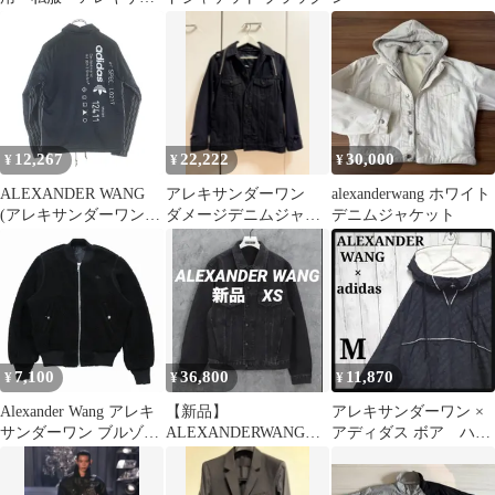
ダーワン リバーシブ
ルジャケット
12,267
22,222
30,000
¥
¥
¥
ALEXANDER WANG
アレキサンダーワン
alexanderwang ホワイト
(アレキサンダーワン)
ダメージデニムジャケ
デニムジャケット
×adidas アディダス フ
ット 黒
ロント刺繍 バックプリ
ント ナイロンジャケッ
ト ブラック CV5254
7,100
36,800
11,870
¥
¥
¥
Alexander Wang アレキ
【新品】
アレキサンダーワン ×
サンダーワン ブルゾン
ALEXANDERWANG
アディダス ボア ハー
メンズ 【中古】
CLASSICFIT
フジップ ブルゾン
TRUCKER JKT
パーカー 短丈