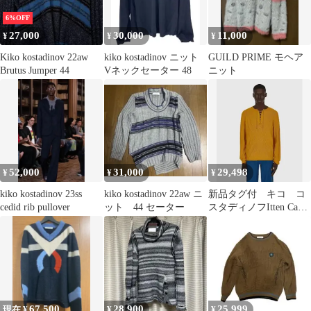
6%OFF
27,000
30,000
11,000
¥
¥
¥
Kiko kostadinov 22aw
kiko kostadinov ニット
GUILD PRIME モヘア
Brutus Jumper 44
Vネックセーター 48
ニット
52,000
31,000
29,498
¥
¥
¥
kiko kostadinov 23ss
kiko kostadinov 22aw ニ
新品タグ付 キコ コ
cedid rib pullover
ット 44 セーター
スタディノフItten Cable
Knit Sweater
67,500
28,900
25,999
現在 ¥
¥
¥