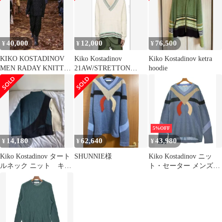
40,000
12,000
76,500
¥
¥
¥
KIKO KOSTADINOV
Kiko Kostadinov
Kiko Kostadinov ketra
MEN RADAY KNITTED
21AW/STRETTON
hoodie
JACKET
KNIT
5%OFF
14,180
62,640
43,980
¥
¥
¥
Kiko Kostadinov タート
SHUNNIE様
Kiko Kostadinov ニッ
ルネック ニット キ
ト・セーター メンズ
コ コスタディノフ
【古着】【中古】【送
料無料】