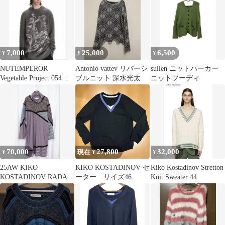
7,000
25,000
6,500
¥
¥
¥
NUTEMPEROR
Antonio vattev リバーシ
sullen ニットパーカー
Vegetable Project 054モ
ブルニット 深水光太
ニットフーディ
ヘアニット新鋭
70,000
27,800
32,000
¥
現在 ¥
¥
25AW KIKO
KIKO KOSTADINOV セ
Kiko Kostadinov Stretton
KOSTADINOV RADAY
ーター サイズ46
Knit Sweater 44
JERSEY TUNIC