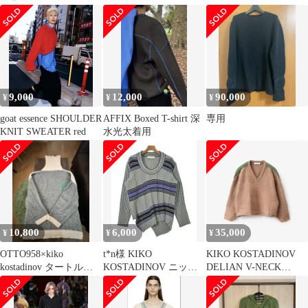
FORGOTTEN DESIRES
SORELLE JUMPER サ
イズ48
9,000
12,000
90,000
¥
¥
¥
goat essence SHOULDER
AFFIX Boxed T-shirt 深
専用
KNIT SWEATER red
水光太着用
10,800
6,000
35,000
¥
¥
¥
OTTO958×kiko
t*n様 KIKO
KIKO KOSTADINOV
kostadinov タートルネ
KOSTADINOV ニット
DELIAN V-NECK
ックニット
セーター
JUMPER