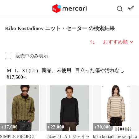
Kiko Kostadinov ニット・セーター の検索結果
並び替え
販売中のみ表示
新品、未使用
目立った傷や汚れなし
M
L
XL(LL)
¥17,500~
17,600
22,000
30,000
¥
¥
¥
SIMPLE PROJECT
24aw J.L-A.L ジェイラ
kiko kostadinov scarpitta