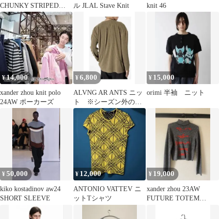
CHUNKY STRIPED
ル JLAL Stave Knit
knit 46
POLO
14,000
6,800
15,000
¥
¥
¥
xander zhou knit polo
ALVNG AR ANTS ニッ
orimi 半袖 ニット
24AW ポーカーズ
ト ※シーズン外のた
め期間限定値下げ
50,000
12,000
19,000
¥
¥
¥
kiko kostadinov aw24
ANTONIO VATTEV ニ
xander zhou 23AW
SHORT SLEEVE
ットTシャツ
FUTURE TOTEM
KNITTED