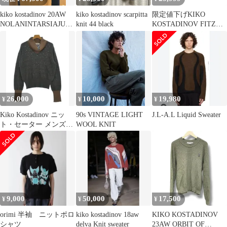
kiko kostadinov 20AW
kiko kostadinov scarpitta
限定値下げKIKO
NOLANINTARSIAJUM
knit 44 black
KOSTADINOV FITZ
PER
KNIT JUMPER 46
26,000
10,000
19,980
¥
¥
¥
Kiko Kostadinov ニッ
90s VINTAGE LIGHT
J.L-A.L Liquid Sweater
ト・セーター メンズ
WOOL KNIT
【古着】【中古】【送
料無料】
9,000
50,000
17,500
¥
¥
¥
orimi 半袖 ニットポロ
kiko kostadinov 18aw
KIKO KOSTADINOV
シャツ
delva Knit sweater
23AW ORBIT OF