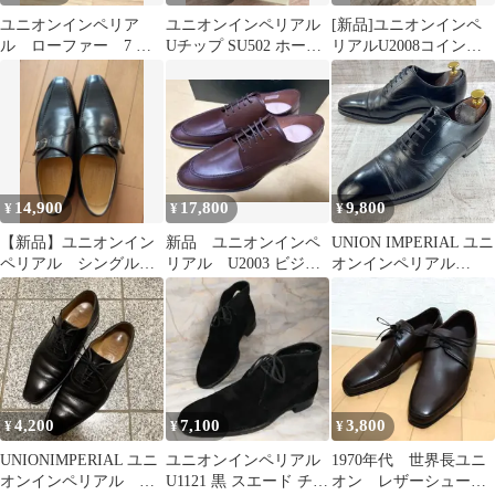
ユニオンインペリア
ユニオンインペリアル
[新品]ユニオンインペ
ル ローファー 7 日
Uチップ SU502 ホーウ
リアルU2008コインロ
本製 靴 シューズ
ィン ハッチグレイン
ーファー ダークブラウ
7.5
ン7EEE
14,900
17,800
9,800
¥
¥
¥
【新品】ユニオンイン
新品 ユニオンインペ
UNION IMPERIAL ユニ
ペリアル シングルモ
リアル U2003 ビジネ
オンインペリアル
ンク UK6
スシューズ 7EE
U1111 ストレートチッ
プ ビジネスシューズ
25.5cm EEE メンズ 黒
日本製
4,200
7,100
3,800
¥
¥
¥
UNIONIMPERIAL ユニ
ユニオンインペリアル
1970年代 世界長ユニ
オンインペリアル プ
U1121 黒 スエード チャ
オン レザーシュー