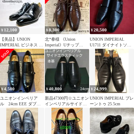
12,100
8,300
20,500
¥
¥
¥
【美品】UNION
北*拳様 《Union
UNION IMPERIAL
IMPERIAL ビジネス ハ
Imperial》Uチップ
U1711 ダイナイトソー
ンドソーン製法
UK6.5
ル（5478）
UK8EEE
4,500
40,800
24,999
¥
¥
¥
ユニオンインペリア
新品47300円☆ユニオン
UNION IMPERIAL プレ
ル 24cm EEE ダブル
インペリアルサイドエ
ーントゥ 25.5cm
モンク ブラック
ラスティック 黒 24㎝
革靴