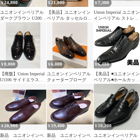
24,800
21,000
7,300
¥
¥
¥
ユニオンインペリアル
【美品】ユニオンイン
Union Imperial ユニオン
ダークブラウン U2002
ペリアル タッセルロー
インペリアル ストレー
メダリオン 革靴 7EE
ファー UR399 ブラック
トチップ 革靴 黒
24cm
8,000
6,000
6,480
¥
¥
¥
【廃盤】Union Imperial
ユニオンインペリアル
【美品】◾️ユニオンイン
U1106 サイドエラステ
クォーターブローグ
ペリアル◾️ホールカット
ィック 7EEE
◾️ステッチ◾️レザー◾️ブラ
ック
20,900
19,400
10,200
¥
¥
¥
新品 ユニオンインペ
新品 ユニオンインペ
ユニオンインペリアル