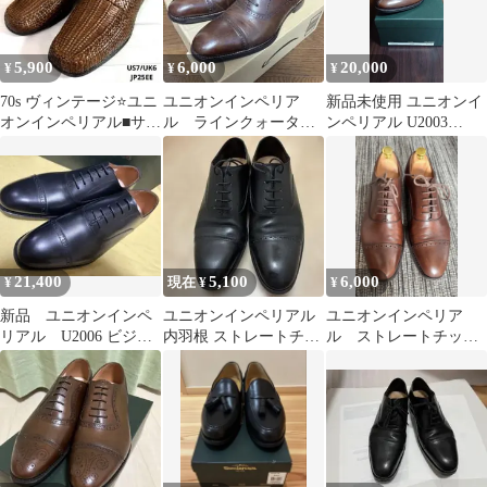
5,900
6,000
20,000
¥
¥
¥
70s ヴィンテージ⭐️ユニ
ユニオンインペリア
新品未使用 ユニオンイ
オンインペリアル■サド
ル ラインクォーター
ンペリアル U2003
ルローファー✨イント
ブローグ アノネイ
7.5(25.5～26cm) 茶色
レチャート
21,400
5,100
6,000
¥
現在 ¥
¥
新品 ユニオンインペ
ユニオンインペリアル
ユニオンインペリア
リアル U2006 ビジネ
内羽根 ストレートチッ
ル ストレートチッ
スシューズ 7EEE
プ 7 1/2
プ 撥水