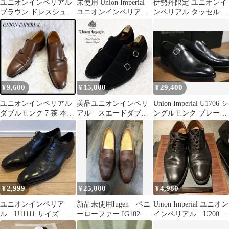
ユニオンインペリアル
未使用 Union Imperial
伊勢丹限定 ユニオンイ
ブラウン ドレスシュー
ユニオンインペリア
ンペリアル タッセルロ
ズ
ル サイドレース
ーファー ウイングチッ
プ 革靴 26
9,600
15,800
29,400
¥
¥
¥
ユニオンインペリアル
美品ユニオンインペリ
Union Imperial U1706 シ
ダブルモンク 7 茶 本革
アル スエードダブル
ングルモンク プレーン
日本製 メンズ ビジ
モンクストラップシュ
トゥ 革靴 ６
ネス
ーズ ブラック26
2,999
25,000
4,980
¥
¥
¥
ユニオンインペリア
新品未使用Iugen ペニ
Union Imperial ユニオン
ル U11111 サイズ
ーローファー IG102
インペリアル U2006
7EEE 革靴 黒
25cm2E (7)
3E 黒 8