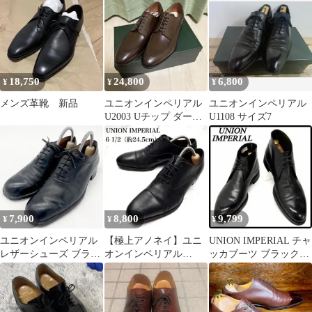
18,750
24,800
6,800
¥
¥
¥
メンズ革靴 新品
ユニオンインペリアル
ユニオンインペリアル
U2003 Uチップ ダーク
U1108 サイズ7
ブラウン 7.5EE
7,900
8,800
9,799
¥
¥
¥
ユニオンインペリアル
【極上アノネイ】ユニ
UNION IMPERIAL チャ
レザーシューズ ブラッ
オンインペリアル
ッカブーツ ブラック
ク 26cmクラシック ト
U1520 6.5 ストレートチ
U1120 8.5 本革
ラッド
ップ