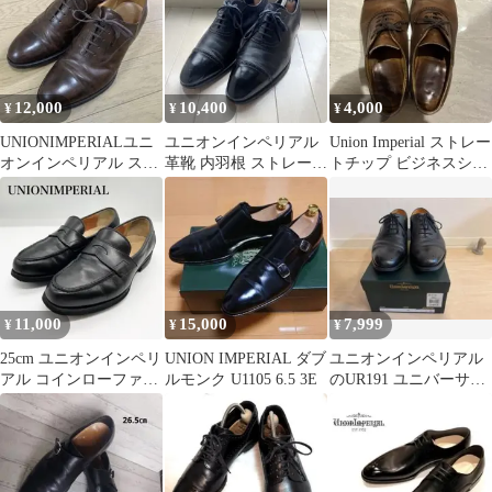
12,000
10,400
4,000
¥
¥
¥
UNIONIMPERIALユニ
ユニオンインペリアル
Union Imperial ストレー
オンインペリアル スト
革靴 内羽根 ストレート
トチップ ビジネスシュ
レートチップ25.5cm
チップ 黒 7.5
ーズ
11,000
15,000
7,999
¥
¥
¥
25cm ユニオンインペリ
UNION IMPERIAL ダブ
ユニオンインペリアル
アル コインローファー
ルモンク U1105 6.5 3E
のUR191 ユニバーサル
U2008
ランゲージ別注品 雨の
日対応