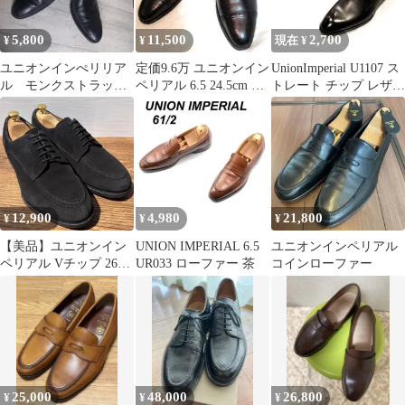
5,800
11,500
2,700
¥
¥
現在 ¥
ユニオンインぺリリア
定価9.6万 ユニオンイン
UnionImperial U1107 ス
ル モンクストラップ
ペリアル 6.5 24.5cm ビ
トレート チップ レザー
ビジネスシューズ
ジネス 革靴 黒
.
12,900
4,980
21,800
¥
¥
¥
【美品】ユニオンイン
UNION IMPERIAL 6.5
ユニオンインペリアル
ペリアル Vチップ 26cm
UR033 ローファー 茶
コインローファー
ブラック 外羽根 スエー
ド
25,000
48,000
26,800
¥
¥
¥