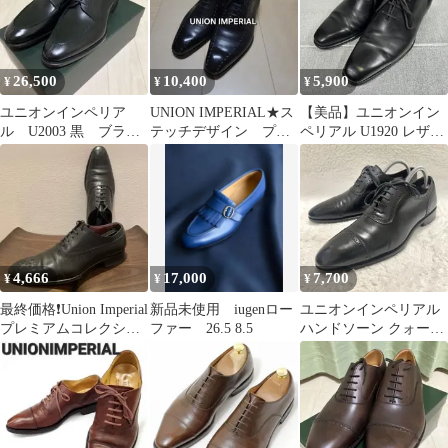
ンズ/Union
Imperial★o067
26,500
10,400
5,900
¥
¥
¥
ユニオンインペリア
UNION IMPERIAL★ス
【美品】ユニオンイン
ル U2003 黒 ブラッ
テッチデザイン プレ
ペリアル U1920 レザー
ク Uチップ 8EE
ステージ シューズ
ポインデットトゥ UK6
黒
4,666
17,000
7,700
¥
¥
¥
最終価格❗️Union Imperial
新品未使用 iugenロー
ユニオンインペリアル
プレミアムコレクショ
ファー 26.5 8.5
ハンドソーン クォータ
ン 6
ーブローグ ストレート
チップ