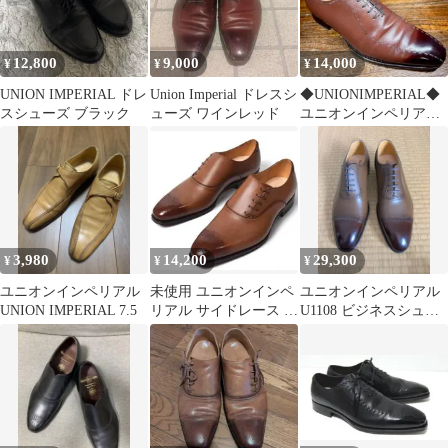
12,800
9,000
14,000
¥
¥
¥
UNION IMPERIAL ドレ
Union Imperial ドレスシ
◆UNIONIMPERIAL◆
スシューズ ブラック
ューズ ワインレッド
ユニオンインペリアル
25.5cm 革靴 レザー
3,980
14,200
29,300
¥
¥
¥
ユニオンインペリアル
未使用 ユニオンインペ
ユニオンインペリアル
UNION IMPERIAL 7.5
リアル サイドレース シ
U1108 ビジネスシュー
ューズ 24 EEE ブラウ
ズ ブラウン
ン