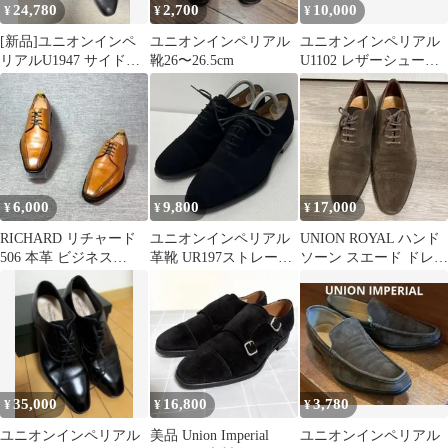
24,780
2,700
10,000
¥
¥
¥
[新品]ユニオンインペ
ユニオンインペリアル
ユニオンインペリアル
リアルU1947 サイドエ
靴26〜26.5cm
U1102 レザーシューズ
ラスティクブラック7
黒 6 EEE 革靴 日本製
25cm
6,000
9,800
17,000
¥
¥
¥
RICHARD リチャード
ユニオンインペリアル
UNION ROYAL ハンド
506 本革 ビジネス
革靴 UR197ストレート
ソーン スエード ドレス
25.0cm
チップ 黒 スエード
シューズ ブラウン
EU6.5
35,000
16,800
3,780
¥
¥
¥
ユニオンインペリアル
美品 Union Imperial
ユニオンインペリアル