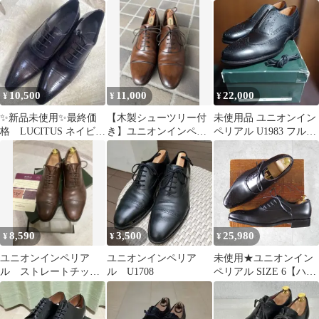
レーントゥ
ッカブーツ UK7
ズ 茶系（現 ユニオ
ンインペリアル）
10,500
11,000
22,000
¥
¥
¥
✨新品未使用✨最終価
【木製シューツリー付
未使用品 ユニオンイン
格 LUCITUS ネイビー
き】ユニオンインペリ
ペリアル U1983 フルブ
ドレスシューズ
アル サイズ8
ローグ 黒 8.5(2E)
8,590
3,500
25,980
¥
¥
¥
ユニオンインペリア
ユニオンインペリア
未使用★ユニオンイン
ル ストレートチッ
ル U1708
ペリアル SIZE 6【ハン
プ U2006 箱付き ワ
ドソーンウェルテッド
ンオーナー
製法★サイドレー
ス/U1104】カーフ/黒/メ