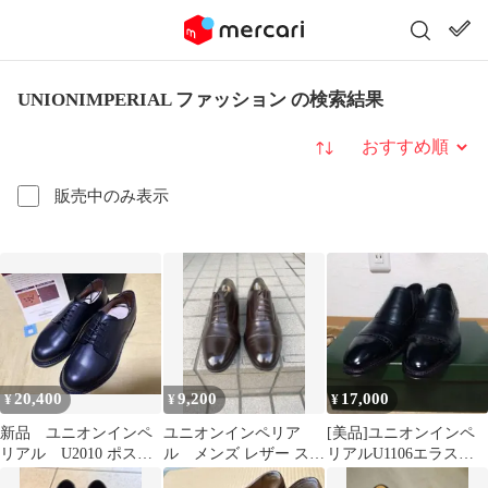
UNIONIMPERIAL ファッション の検索結果
並び替え
販売中のみ表示
20,400
9,200
17,000
¥
¥
¥
新品 ユニオンインペ
ユニオンインペリア
[美品]ユニオンインペ
リアル U2010 ポスト
ル メンズ レザー スト
リアルU1106エラステ
マン シューズ
レートチップ ダークブ
ィックブラック6.5EEE