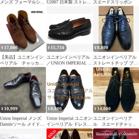
メンズ フォーマルシュ
U2007 日本製 ストレー
スエードスリッポン
ーズ
トチップ 8.5
17,800
15,734
8,800
¥
¥
¥
【美品】ユニオンイン
ユニオンインペリアル
ユニオンインペリアル
ペリアル チャッカー
／UNION IMPERIAL コ
ストレートチップ ブラ
ブーツ スエードブラ
インローファー ペニー
ック 6.5EEE U1865
ウン
ローファー シューズ 靴
メンズ 男性 男性用レザ
ー 革 本革 ブラック 黒
UR172 ブリティッシュ
ラウンド木型 グッドイ
ヤーウェルト製法 Uチ
10,999
8,800
14,000
¥
¥
¥
ップ
Union Imperial メンズ
Union Imperial ユニオン
ユニオンインペリア
Dainiteソール メイドイ
インペリアル ドレスシ
ル スエードチャッカ
ンイギリス
ューズ24~24.5
ブーツ 7