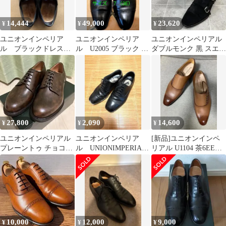
14,444
49,000
23,620
¥
¥
¥
ユニオンインペリア
ユニオンインペリア
ユニオンインペリアル
ル ブラックドレスシ
ル U2005 ブラック 革
ダブルモンク 黒 スエー
ューズ
靴 ストレートチップ
ド U2007 6 マッケイ製
法
27,800
2,090
14,600
¥
¥
¥
ユニオンインペリアル
ユニオンインペリア
[新品]ユニオンインペ
プレーントゥ チョコレ
ル UNIONIMPERIAL
リアル U1104 茶6EEE
ートブラウン U2010
革靴 24
24cm〜24.5cm
8EEE
10,000
12,000
9,000
¥
¥
¥