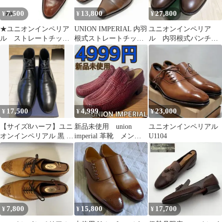
7,500
13,800
27,800
¥
¥
¥
★ユニオンインペリア
UNION IMPERIAL 内羽
ユニオンインペリア
ル ストレートチッ
根式ストレートチップ
ル 内羽根式パンチド
プ ビブラムソール
7/25cm
キャップトゥ ダーク
レースアップ UK6
ブラウン 7.5EEE
17,500
4,999
23,000
¥
¥
¥
【サイズ8ハーフ】ユニ
新品未使用 union
ユニオンインペリアル
オンインペリアル 黒 レ
imperial 革靴 メン
U1104
ザー チャッカブーツ
ズ レッド メッシ
ュ 赤
7,800
15,800
17,700
¥
¥
¥