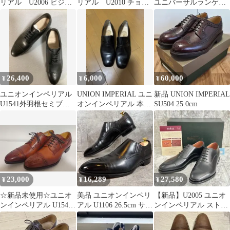
リアル U2006 ビジネ
リアル U2010 チョコ
ユニバーサルランゲー
スシューズ 7.5EEE
レートブラウン 7EEE
ジ別注 革靴 ペニー ロ
ーファー 黒
26,400
6,000
60,000
¥
¥
¥
ユニオンインペリアル
UNION IMPERIAL ユニ
新品 UNION IMPERIAL
U1541外羽根セミブロ
オンインペリアル 本革
SU504 25.0cm
ーグブラック7EE 25cm
ローファー メンズ
❶❶❼
23,000
16,289
27,580
¥
¥
¥
☆新品未使用☆ユニオ
美品 ユニオンインペリ
【新品】U2005 ユニオ
ンインペリアル U1541
アル U1106 26.5cm サイ
ンインペリアル ストレ
ブラウン size7 EE
ドエラスティック 革靴
ートチップ 黒 26.5㎝