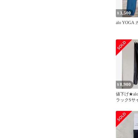
3,500
¥
alo YOG
8,900
¥
値下げ★al
ラックSサ