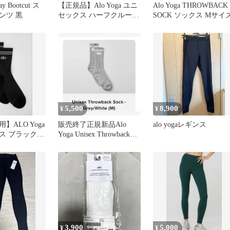
ay Bootcut ス
【正規品】Alo Yoga ユニ
Alo Yoga THROWBACK
ンツ 黒
セックス ハーフクルーソ
SOCK ソックス Mサイ
ックス Swhite
5,500
8,900
¥
¥
】ALO Yoga
販売終了正規新品Alo
alo yogaレギンス
ス ブラック
Yoga Unisex Throwback
ガ 靴下
Sock M
3,900
5,000
¥
¥