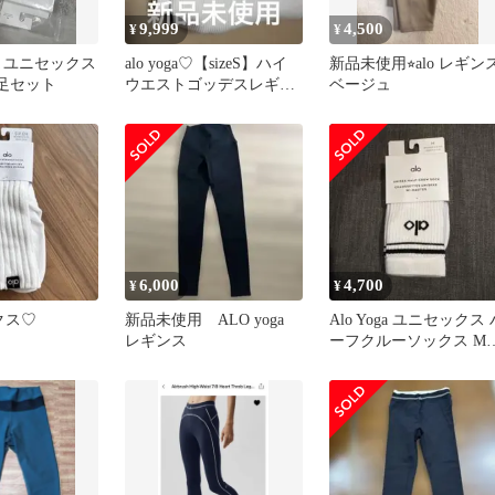
9,999
4,500
¥
¥
GA ユニセックス
alo yoga♡【sizeS】ハイ
新品未使用⭐︎alo レギン
2足セット
ウエストゴッデスレギン
ベージュ
ス新品未使用White
6,000
4,700
¥
¥
ックス♡
新品未使用 ALO yoga
Alo Yoga ユニセックス 
レギンス
ーフクルーソックス M
white/black