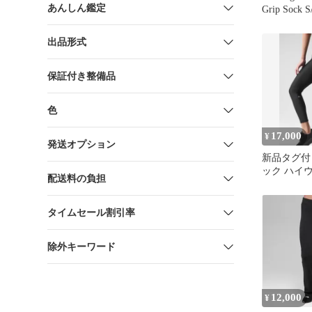
あんしん鑑定
Grip Sock
出品形式
保証付き整備品
色
17,000
¥
発送オプション
新品タグ付き
ック ハイ
配送料の負担
ンス AIRL
タイムセール割引率
除外キーワード
12,000
¥