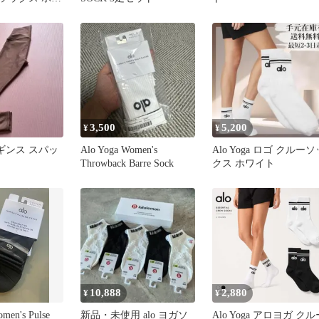
3,500
5,200
¥
¥
a レギンス スパッ
Alo Yoga Women's
Alo Yoga ロゴ クルーソ
Throwback Barre Sock
クス ホワイト
10,888
2,880
¥
¥
men's Pulse
新品・未使用 alo ヨガソ
Alo Yoga アロヨガ クル