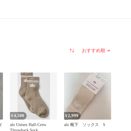
並び替え
4,500
2,999
¥
¥
イ
alo Unisex Half-Crew
alo 靴下 ソックス S
Throwback Sock