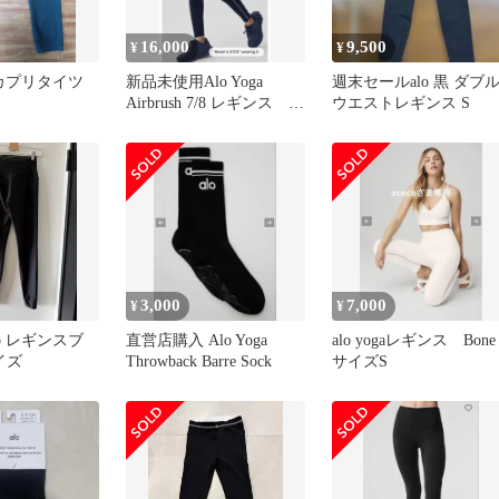
16,000
9,500
¥
¥
A カプリタイツ
新品未使用Alo Yoga
週末セールalo 黒 ダブ
Airbrush 7/8 レギンス
ウエストレギンス S
Navy XS
3,000
7,000
¥
¥
o レギンスブ
直営店購入 Alo Yoga
alo yogaレギンス Bone
イズ
Throwback Barre Sock
サイズS