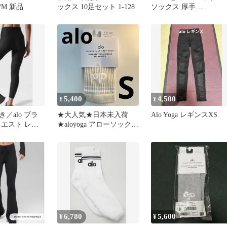
 S/M 新品
ックス 10足セット 1-128
ソックス 厚手
ESSENTIAL CREW
SOCKS ロゴ刺繍 パイ
靴下 男女兼用 国内発送
5,400
4,500
¥
¥
／alo ブラ
★大人気★日本未入荷
Alo Yoga レギンスXS
ウエスト レギ
★aloyoga アローソックス
IFT
アロヨガ Sサイズ
6,780
5,600
¥
¥