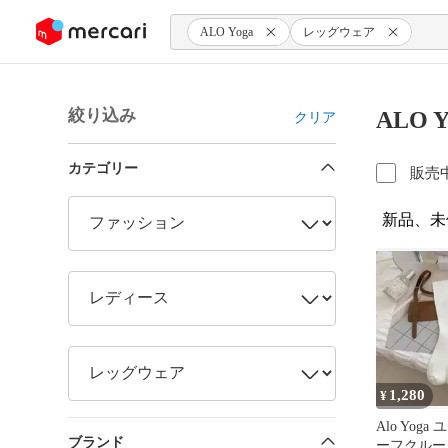
ンツにスキップ
ALO Yoga
レッグウェア
絞り込み
ALO
クリア
カテゴリー
販売
新品、未
1,280
¥
Alo Yog
ブランド
ーフクルー