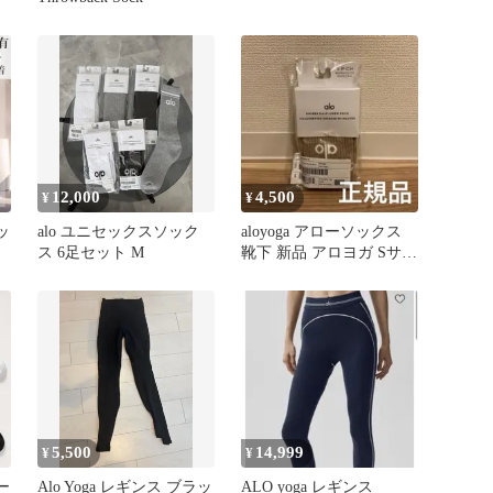
12,000
4,500
¥
¥
ッ
alo ユニセックスソック
aloyoga アローソックス
ス 6足セット M
靴下 新品 アロヨガ Sサイ
ズ 正規品
5,500
14,999
¥
¥
ー
Alo Yoga レギンス ブラッ
ALO yoga レギンス