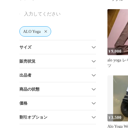
イト
ALO Yoga
サイズ
9,000
¥
alo yog
販売状況
ツ
出品者
商品の状態
価格
割引オプション
3,500
¥
Alo Yoga Wo