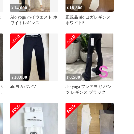
14,000
18,800
¥
¥
ス
Alo yoga ハイウエスト ホ
正規品 alo ヨガレギンス
ワイトレギンス
ホワイトS
10,000
6,500
¥
¥
ハ
aloヨガパンツ
alo yoga フレアヨガ パン
ツ レギンス ブラック