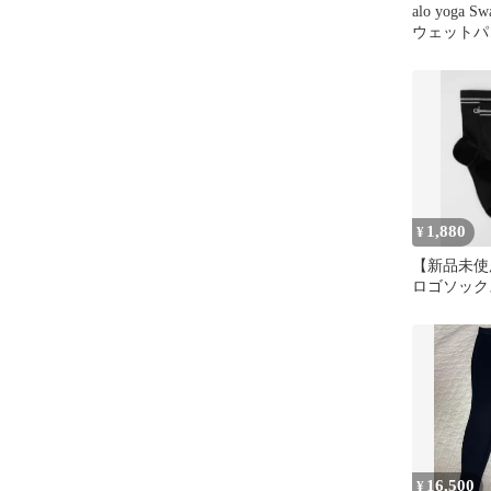
alo yoga Sw
ウェットパ
1,880
¥
【新品未使用
ロゴソック
黒 アロ ヨ
16,500
¥