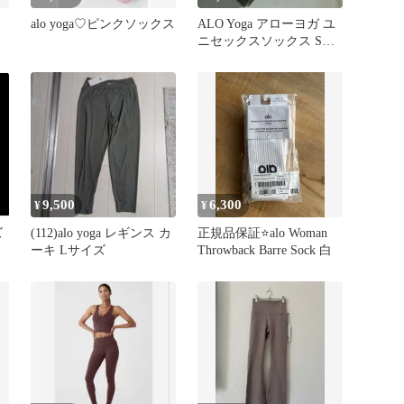
alo yoga♡ピンクソックス
ALO Yoga アローヨガ ユ
ニセックスソックス Sサ
イズ アスレチック ヘザ
ー グレー/ホワイト 正規
品
9,500
6,300
¥
¥
ズ
(112)alo yoga レギンス カ
正規品保証⭐️alo Woman
ーキ Lサイズ
Throwback Barre Sock 白