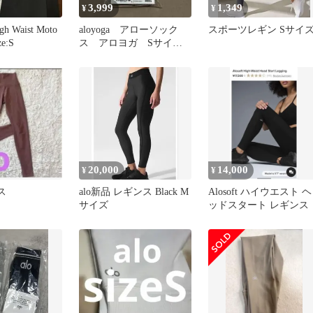
3,999
1,349
¥
¥
gh Waist Moto
aloyoga アローソック
スポーツレギン Sサイ
ze:S
ス アロヨガ Sサイ
ズ ベージュ
20,000
14,000
¥
¥
ス
alo新品 レギンス Black M
Alosoft ハイウエスト ヘ
サイズ
ッドスタート レギンス