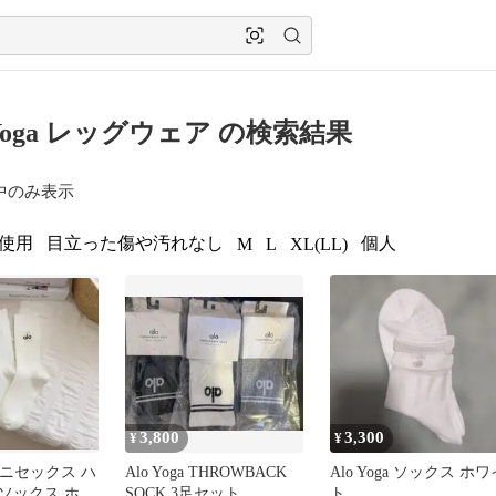
 Yoga レッグウェア の検索結果
中のみ表示
使用
目立った傷や汚れなし
個人
M
L
XL(LL)
3,800
3,300
¥
¥
a ユニセックス ハ
Alo Yoga THROWBACK
Alo Yoga ソックス ホワ
ソックス ホワ
SOCK 3足セット
ト