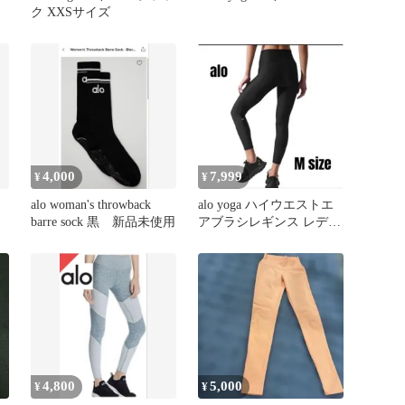
ク XXSサイズ
ル
4,000
7,999
¥
¥
alo woman's throwback
alo yoga ハイウエストエ
barre sock 黒 新品未使用
アブラシレギンス レディ
ース ブラック Mサイズ
4,800
5,000
¥
¥