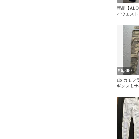
新品【ALO
イウエスト
ロヨガ
6,300
¥
alo カモ
ギンス L