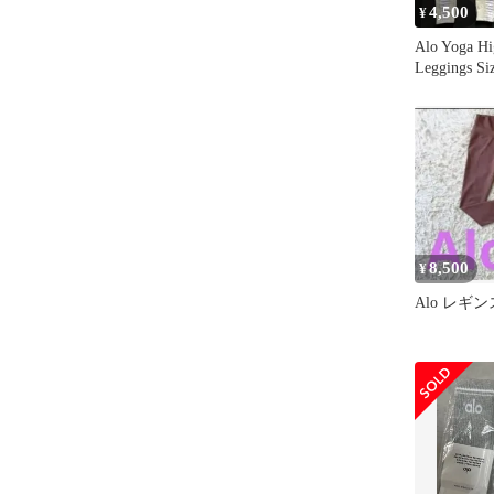
4,500
¥
Alo Yoga Hi
Leggings Si
8,500
¥
Alo レギン