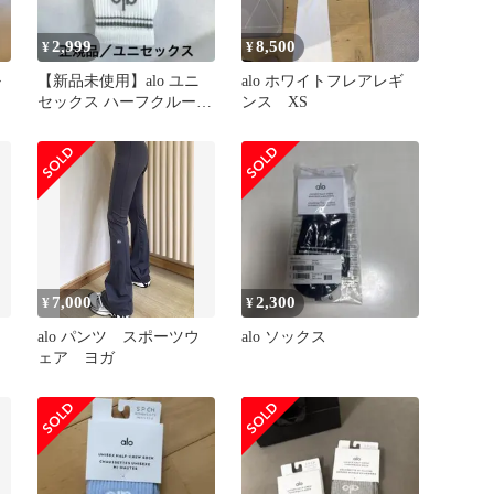
2,999
8,500
¥
¥
ル
【新品未使用】alo ユニ
alo ホワイトフレアレギ
セックス ハーフクルーソ
ンス XS
ックス Mサイズ ホワイト
7,000
2,300
¥
¥
alo パンツ スポーツウ
alo ソックス
ェア ヨガ