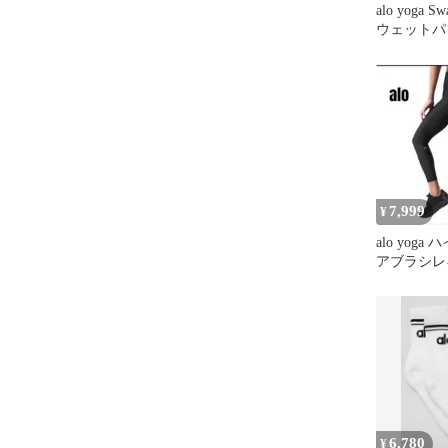
alo yoga Sw
ウェットパ
7,999
¥
alo yog
アブラシレ
ース ブラ
6,780
¥