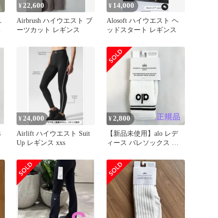
22,600
14,000
¥
¥
ユ
Airbrush ハイウエスト ブ
Alosoft ハイウエスト ヘ
サ
ーツカット レギンス
ッドスタート レギンス
規
24,000
2,800
¥
¥
s
Airlift ハイウエスト Suit
【新品未使用】alo レデ
Up レギンス xxs
ィース バレソックス 約
22～24.5cm ホワイト