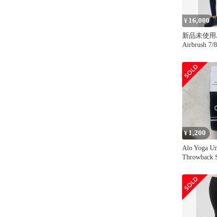
16,000
¥
新品未使用Al
Airbrush
Navy XS
1,200
¥
Alo Yoga Un
Throwback 