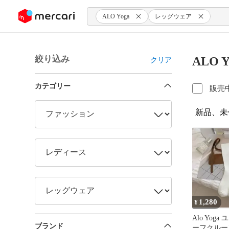
ンツにスキップ
ALO Yoga
レッグウェア
絞り込み
ALO
クリア
カテゴリー
販売
新品、未
1,280
¥
Alo Yog
ブランド
ーフクルー