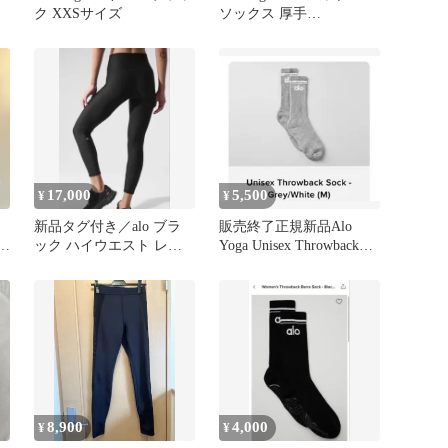
ク XXSサイズ
ソックス 厚手
ESSENTIAL CREW
SOCKS ロゴ刺繍 パイル
靴下 男女兼用 国内発送
17,000
5,500
¥
¥
新品タグ付き／alo ブラ
販売終了正規新品Alo
ス
ック ハイウエスト レギ
Yoga Unisex Throwback
ンス AIRLIFT
Sock M
8,900
4,000
¥
¥