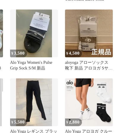
3,500
4,500
¥
¥
ソ
Alo Yoga Women's Pulse
aloyoga アローソックス
8
Grip Sock S/M 新品
靴下 新品 アロヨガ Sサイ
ズ 正規品
5,500
2,880
¥
¥
Alo Yoga レギンス ブラッ
Alo Yoga アロヨガ クルー