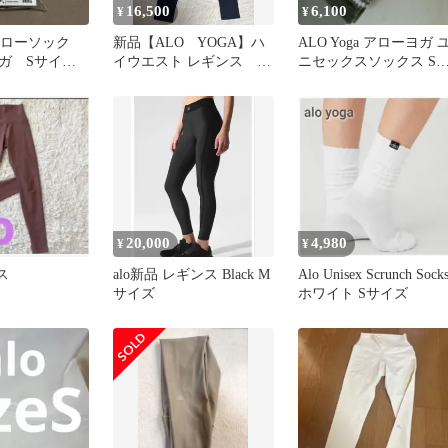
16,500
6,100
¥
¥
 アローソック
新品【ALO YOGA】ハ
ALO Yoga アローヨガ 
ガ Sサイ
イウエスト レギンス ア
ニセックスソックス S
ュ
ロヨガ
イズ アスレチック ヘザ
ー グレー/ホワイト 正
品
20,000
4,980
¥
¥
ス
alo新品 レギンス Black M
Alo Unisex Scrunch Sock
サイズ
ホワイト Sサイズ