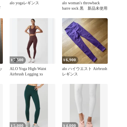
alo yogaレギンス
alo woman's throwback
下
barre sock 黒 新品未使用
7,500
6,900
¥
¥
ッ
ALO Yoga High-Waist
alo ハイウエスト Airbrush
Airbrush Legging xs
レギンス
5,000
4,000
¥
¥