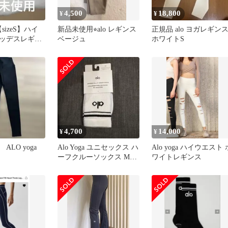
4,500
18,800
¥
¥
♡【sizeS】ハイ
新品未使用⭐︎alo レギンス
正規品 alo ヨガレギン
ッデスレギン
ベージュ
ホワイトS
White
4,700
14,000
¥
¥
LO yoga
Alo Yoga ユニセックス ハ
Alo yoga ハイウエスト 
ーフクルーソックス M
ワイトレギンス
white/black