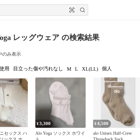
 Yoga レッグウェア の検索結果
中のみ表示
使用
目立った傷や汚れなし
個人
M
L
XL(LL)
3,300
4,500
¥
¥
a ユニセックス ハ
Alo Yoga ソックス ホワイ
alo Unisex Half-Crew
ソックス ホワ
ト
Throwback Sock