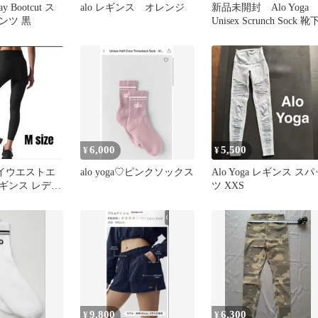
ay Bootcut ス
alo レギンス オレンジ
新品未開封 Alo Yoga
ンツ 黒
Unisex Scrunch Sock 靴
6,000
5,500
¥
¥
a ハイウエストエ
alo yoga♡ピンクソックス
Alo Yoga レギンス スパ
ギンス レディ
ツ XXS
ック Mサイズ
9,800
6,300
¥
¥