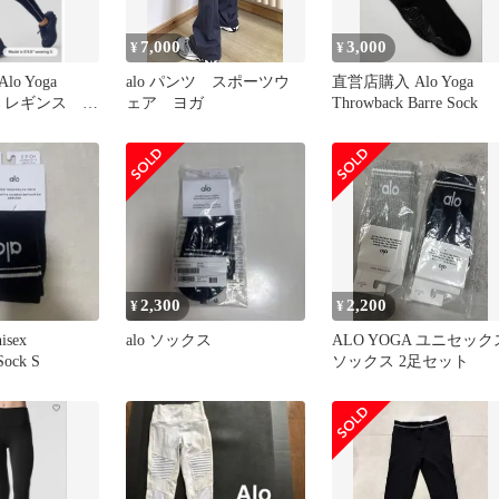
7,000
3,000
¥
¥
o Yoga
alo パンツ スポーツウ
直営店購入 Alo Yoga
 7/8 レギンス
ェア ヨガ
Throwback Barre Sock
2,300
2,200
¥
¥
isex
alo ソックス
ALO YOGA ユニセック
Sock S
ソックス 2足セット