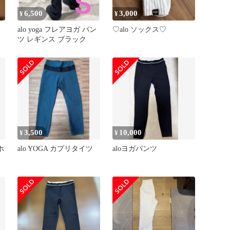
6,500
3,000
¥
¥
ス
alo yoga フレアヨガ パン
♡alo ソックス♡
ツ レギンス ブラック
3,500
10,000
¥
¥
ホ
alo YOGA カプリタイツ
aloヨガパンツ