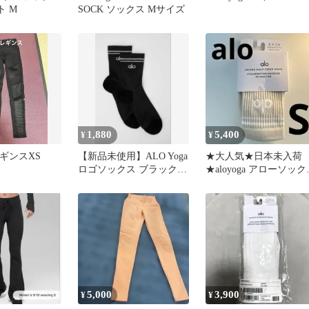
ト M
SOCK ソックス Mサイズ
1,880
5,400
¥
¥
 レギンスXS
【新品未使用】ALO Yoga
★大人気★日本未入荷
ロゴソックス ブラック
★aloyoga アローソック
黒 アロ ヨガ 靴下
アロヨガ Sサイズ
5,000
3,900
¥
¥