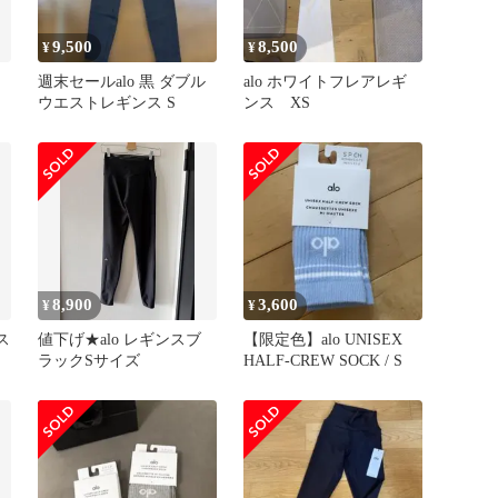
9,500
8,500
¥
¥
週末セールalo 黒 ダブル
alo ホワイトフレアレギ
ウエストレギンス S
ンス XS
8,900
3,600
¥
¥
ス
値下げ★alo レギンスブ
【限定色】alo UNISEX
ラックSサイズ
HALF-CREW SOCK / S