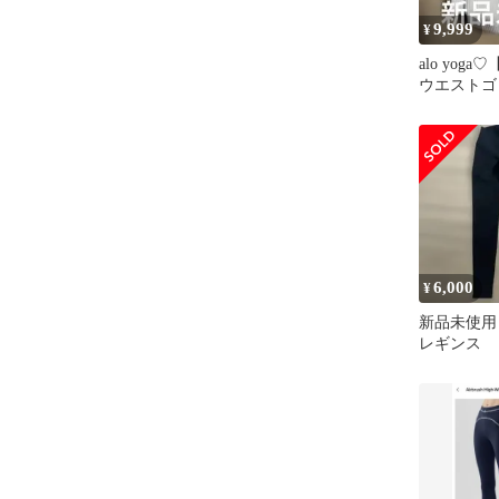
9,999
¥
alo yoga
ウエストゴ
ス新品未使用
6,000
¥
新品未使用 A
レギンス