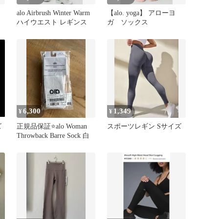
レ
alo Airbrush Winter Warm
【alo. yoga】 アローヨ
ハイウエスト レギンス
ガ ソックス
6,300
1,349
¥
¥
ズ
正規品保証⭐️alo Woman
スポーツレギン Sサイズ
Throwback Barre Sock 白