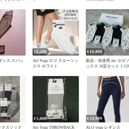
5,200
10,888
¥
¥
a レギンス スパッ
Alo Yoga ロゴ クルーソッ
新品・未使用 alo ヨガ
クス ホワイト
ックス 10足セット 1-12
5,600
14,999
¥
¥
セックスソック
Alo Yoga THROWBACK
ALO yoga レギンス