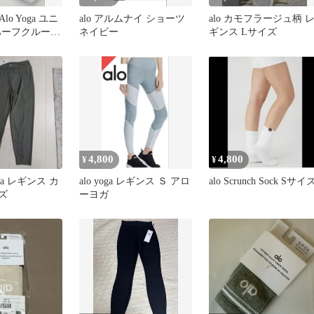
o Yoga ユニ
alo アルムナイ ショーツ
alo カモフラージュ柄 
ハーフクルーソ
ネイビー
ギンス Lサイズ
te
4,800
4,800
¥
¥
yoga レギンス カ
alo yoga レギンス Ｓ アロ
alo Scrunch Sock Sサイ
ズ
ーヨガ