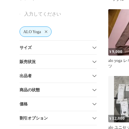
イト
ALO Yoga
サイズ
9,000
¥
alo yog
販売状況
ツ
出品者
商品の状態
価格
割引オプション
12,000
¥
alo ユニ