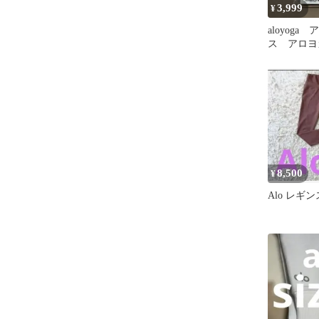
3,999
¥
aloyoga
ス アロヨ
ズ ベージ
8,500
¥
Alo レギン