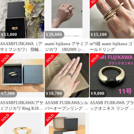
13,000
29,000
15,100
¥
¥
¥
ASAMIFUJIKAWA（ア
asami fujikawa アサミフ
m*i様 asami fujikawa ゴ
サミフジカワ） 指輪
ジカワ 1802009 シル
ールドリング
リング ゴールド
バーリング
7,300
10,700
9,000
¥
¥
¥
ASAMIFUJIKAWA/アサ
ASAMI FUJIKAWAシル
ASAMI FUJIKAWA ブラ
ミフジカワ Ring K18
バーオープンリング 指
ックオニキス リング 11
Plated
輪
号