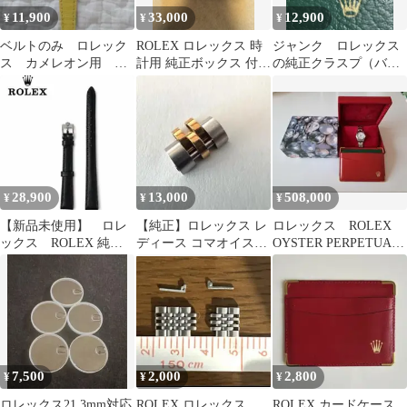
11,900
33,000
12,900
¥
¥
¥
ベルトのみ ロレック
ROLEX ロレックス 時
ジャンク ロレックス
ス カメレオン用 純
計用 純正ボックス 付属
の純正クラスプ（バッ
正ではありません 時
品セット
クル）
計 レザー
28,900
13,000
508,000
¥
¥
¥
【新品未使用】 ロレ
【純正】ロレックス レ
ロレックス ROLEX
ックス ROLEX 純正
ディース コマオイスタ
OYSTER PERPETUAL
レザーベルト ブラッ
ーブレス YG/SS コンビ
DATE レディース
ク 尾錠付き
1コマ
7,500
2,000
2,800
¥
¥
¥
ロレックス21.3mm対応
ROLEX ロレックス
ROLEX カードケース