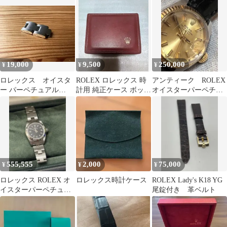
ージ
19,000
9,500
250,000
¥
¥
¥
ロレックス オイスタ
ROLEX ロレックス 時
アンティーク ROLEX
ー パーペチュアル
計用 純正ケース ボック
オイスターパーペチュ
Ref.176200コマ2個（正
ス
アル デイト 査定
規品)
済 革交換済
555,555
2,000
75,000
¥
¥
¥
ロレックス ROLEX オ
ロレックス時計ケース
ROLEX Lady's K18 YG
イスターパーペチュア
尾錠付き 革ベルト
ル 76080 ブラック 黒