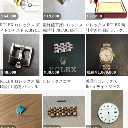
64,000
19,800
22,800
¥
¥
¥
ROLEX ロレックス デ
最終値下げロレックス
ロレックス ROLEX 時
イトジャスト K18YG
腕時計 79173G 純正調
計空き箱 純正ボックス
純正コマ レディース
整用コマ コンビ2個セ
69173
ット
48,000
30,000
1,000,000
¥
¥
現在 ¥
ROLEX ロレックス 腕
ロレックスコマ
美品✨ロレックス
時計用 尾錠 バックル
Rolex デイトジャス
ト 腕時計