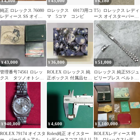
4,000
43,000
6,180
¥
¥
¥
純正 ロレックス 76080
ロレックス 69173用コ
T5）ロレックス レディ
レディース SS オイス
マ 5コマ コンビ
ース オイスターパーペ
ターブレス コマ
チュアルデイト インデ
ックス文字盤
43,000
36,800
51,000
¥
¥
¥
管理番号74561 ロレッ
ROLEX ロレックス 純
ロレックス 純正SSジュ
クス タツノオトシ
正ボックス 付属品セッ
ビリーブレス ベルト
ゴ 時計 箱
ト（箱・冊子・余りコ
13mm 飛び出し王冠
マ）
6251D
940,000
4,600
1,100,000
¥
¥
¥
ROLEX 79174 オイスタ
Rolex純正 オイスター
ROLEXレディース 時
ー パーペチュアル
レディースコマ 10ミリ
計 ロレックスレディ