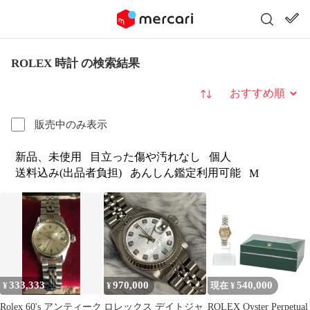
ROLEX 時計 の検索結果
並び替え
販売中のみ表示
新品、未使用
目立った傷や汚れなし
個人
送料込み(出品者負担)
あんしん鑑定利用可能
M
333,333
970,000
540,000
¥
¥
現在 ¥
Rolex 60's アンティーク
ロレックス デイトジャ
ROLEX Oyster Perpetual