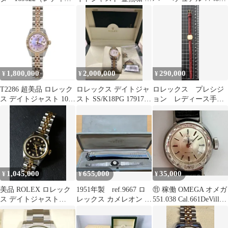
ス）
イヤ文字盤
自動巻き ステンレスス
ティール イエローゴー
ルド レディース ボーイ
ズ ROLEX【中古】
【時計】
1,800,000
2,000,000
290,000
¥
¥
¥
T2286 超美品 ロレック
ロレックス デイトジャ
ロレックス プレシジ
ス デイトジャスト 10P
スト SS/K18PG 179173
ョン レディース手巻
ダイヤ 腕時計
ROLEX 腕時…
時計 K18 Rolex
1,045,000
655,000
35,000
¥
¥
¥
美品 ROLEX ロレック
1951年製 ref.9667 ロ
⑪ 稼働 OMEGA オメガ
ス デイトジャスト
レックス カメレオン エ
551.038 Cal.661DeVille
69173G 腕時計 自動巻
ジプシャン WG
デビル Cal. 石 . カット
き 10Pダイヤ K18 イエ
ガラス シルバー SS ス