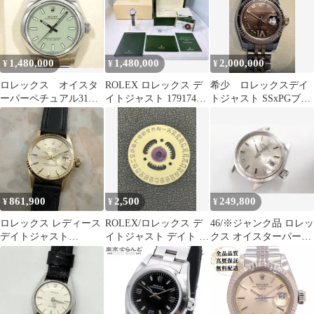
ローゴールド ブラック
テンレス レディース 自
動巻き
1,480,000
1,480,000
2,000,000
¥
¥
¥
ロレックス オイスタ
ROLEX ロレックス デ
希少 ロレックスデイ
ーパーペチュアル31mm
イトジャスト 179174G
トジャスト SSxPGブラ
Ref.277200 ピスタチオ
SSxWG 自動巻
ウン ダイヤSS PCコン
ビ
861,900
2,500
249,800
¥
¥
¥
ロレックス レディース
ROLEX/ロレックス デ
46/※ジャンク品 ロレッ
デイトジャスト
イトジャスト デイト デ
クス オイスターパーペ
Ref.6517 金無垢 希少 ギ
ィスク カレンダー
チュアルデイト 6516 腕
ャランティ付き
時計
ROLEX YG ヴィンテー
ジ DATEJUST 1968年
18K イエローゴールド