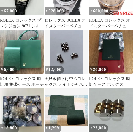
アンティーク腕時計
67,000
528,000
600,000
¥
¥
¥
ROLEX ロレックス プ
ロレックス ROLEX オ
ROLEX ロレックス オ
レシジョン 9631 シルバ
イスターパーペチュア
イスターパーペチュア
ー 手巻き レディース
ル 76080 ブラック ステ
ルデイト 6917 66番 レ
腕時計 訳あり
ンレススチール オイス
ディース【W435】
ターブレス Y番 腕時計
レディース 自動巻 極美
品 101883856
6,000
12,000
20,000
¥
¥
¥
ROLEX ロレックス 時
⚠️只今値下げ中⚠️ロレ
ROLEX ロレックス 時
計用 携帯ケース ポーチ
ックス デイトジャスト
計ケース ボックス
レディ Ref.69174 4コマ
18,800
1,299
23,000
¥
¥
¥