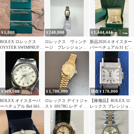
シャンパンゴールド文
字盤 K18YG/SS 自動巻
約26mm
1,000
240,000
1,444,444
¥
¥
¥
ROLEX ロレックス
ロレックス ヴィンテ
新品2026.4 オイスター
OYSTER SWIMPRUF
ージ プレシジョン
パーペチュアル31 ピス
タグ 3個セット
レディース 総重量
タチオ・ロレックス
34.1g K18
オイパペ
309,500
1,780,000
178,000
¥
¥
現在 ¥
ROLEX オイスターパ
ロレックス デイトジャ
【稼働品】ROLEX ロ
ーペチュアル Ref.6619
スト 69178G レデ イー
レックス プレシジョン
25mm ヴィンテージ
ス K18YG 自動巻き
アンティーク 手巻き レ
ディース