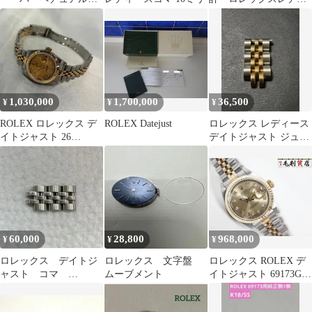
デイトジャスト 10P
ース ロレックス時計
1,030,000
1,700,000
36,500
¥
¥
¥
ROLEX ロレックス デ
ROLEX Datejust
ロレックス レディース
イトジャスト 26
デイトジャスト ジュビ
79173G/K番
リーブレス コンビ
60,000
28,800
968,000
¥
¥
¥
ロレックス デイトジ
ロレックス 文字盤
ロレックス ROLEX デ
ャスト コマ
ムーブメント
イトジャスト 69173G
K18WG×SS 3コマ
シャンパンゴールド文
字盤 10P ダイヤモンド