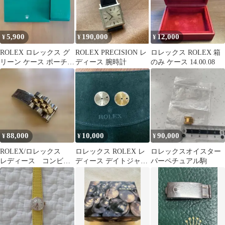
5,900
190,000
12,000
¥
¥
¥
ROLEX ロレックス グ
ROLEX PRECISION レ
ロレックス ROLEX 箱
リーン ケース ポーチ
ディース 腕時計
のみ ケース 14.00.08
紙袋 セット
88,000
10,000
90,000
¥
¥
¥
ROLEX/ロレックス
ロレックス ROLEX レ
ロレックスオイスター
レディース コンビコ
ディース デイトジャス
パーペチュアル駒
マ バックル部分パー
ト 金 ゴールド 文字盤
ツ コマピン付き
のみ