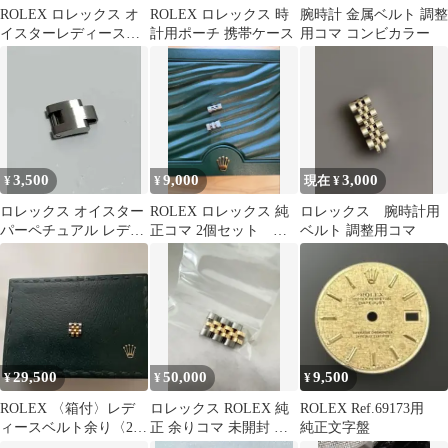
ROLEX ロレックス オ
ROLEX ロレックス 時
腕時計 金属ベルト 調整
イスターレディースコ
計用ポーチ 携帯ケース
用コマ コンビカラー
マ
3,500
9,000
3,000
¥
¥
現在 ¥
ロレックス オイスター
ROLEX ロレックス 純
ロレックス 腕時計用
パーペチュアル レディ
正コマ 2個セット デ
ベルト 調整用コマ
ース 10ミリ 予備コマ1
イトジャスト
個
29,500
50,000
9,500
¥
¥
¥
ROLEX 〈箱付〉レデ
ロレックス ROLEX 純
ROLEX Ref.69173用
ィースベルト余り〈2コ
正 余りコマ 未開封 未
純正文字盤
マ 〉 コンビ ヴィンテ
使用