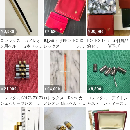
マ1⭐️スイス製
2,980
7,680
29,000
¥
¥
¥
ロレックス カメレオ
❣️お値下げ❣️ROLEX ロ
ROLEX Datejust 付属品
ン用ベルト 2本セット
レックス レザ
箱セット 値下げ
ROLEX カメレオン
ーBOX カードケース付
き 赤
21,000
64,000
8,800
¥
¥
¥
ロレックス 69173 79173
ロレックス Rolex カ
ロレックス デイトジ
ジュビリーブレス イ
メレオン 純正ベルト
ャスト レディース
エローコンビ 2コマ
マンダリンオレンジ
用 ベルトコマ 5コ
マ 未使用品 （ss