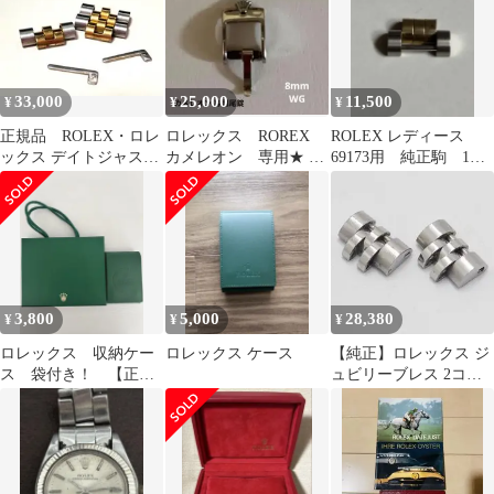
S番 コンビ 自動巻き レ
ディース【中古】時計
33,000
25,000
11,500
¥
¥
¥
正規品 ROLEX・ロレ
ロレックス ROREX
ROLEX レディース
ックス デイトジャスト
カメレオン 専用★ 尾
69173用 純正駒 1
腕時計用 調整コマ3
錠 WG8mm 正規品
駒 K18/SS
個・ピン2個
廃盤超貴重
3,800
5,000
28,380
¥
¥
¥
ロレックス 収納ケー
ロレックス ケース
【純正】ロレックス ジ
ス 袋付き！ 【正規
ュビリーブレス 2コマ
品】
11ｍｍ用 レディース 腕
時計用