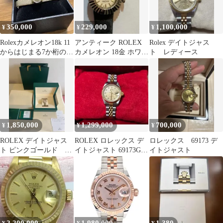
350,000
229,000
1,100,000
¥
¥
¥
Rolexカメレオン18k 11
アンティーク ROLEX
Rolex デイトジャス
からはじまる7か桁のシ
カメレオン 18金 ホワイ
ト レディース
リアルナンバーあり。
トゴールド 手巻き 稼働
1,850,000
1,299,000
700,000
¥
¥
¥
ROLEX デイトジャス
ROLEX ロレックス デ
ロレックス 69173 デ
ト ピンクゴールド
イトジャスト 69173G
イトジャスト
10Pダイヤ ギャランテ
保証書付
ィ付