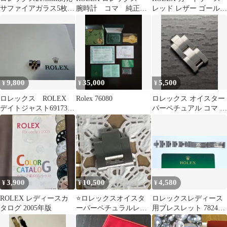
サファイアガラス5枚
腕時計 コマ 純正
レッド レザー ゴールド
SALE
レディース シルバー
金具
9,800
35,000
5,500
¥
¥
¥
ロレックス ROLEX
Rolex 76080
ロレックス オイスター
デイトジャスト69173
パーペチュアル コマ 駒
79173他 定価3万越え
ベルト ブレス B30701
3,900
10,500
4,580
¥
¥
¥
ROLEX レディースカ
⭐️ロレックスオイスタ
ロレックスレディース
タログ 2005年版
ーパーペチュラルレデ
用ブレスレット 78240
ィース2026年モデルコ
DE7（訳あり品）