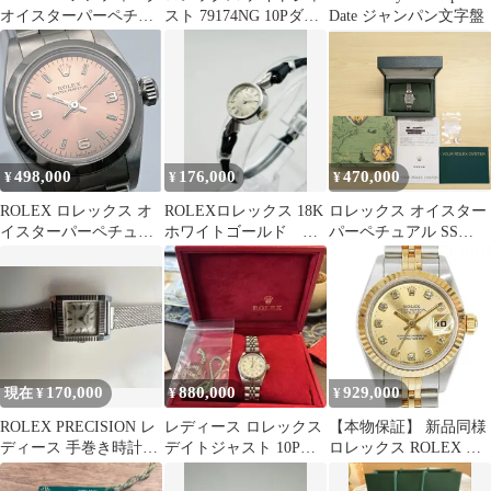
オイスターパーペチュ
スト 79174NG 10Pダイ
Date ジャンパン文字盤
アルデイト
ヤ ホワイトシェル OH
済
498,000
176,000
470,000
¥
¥
¥
ROLEX ロレックス オ
ROLEXロレックス 18K
ロレックス オイスター
イスターパーペチュア
ホワイトゴールド プ
パーペチュアル SS
ル pink 369 24ｍｍ ホワ
レシジョン 純正バッ
76030 P655314 自動巻
イトバー U番 腕時計
クル 手巻き
コマ1 稼働品 箱付 ギャ
67180 レディース ステ
ラなし レディース 文字
ンレススチール ピンク
盤黒
中古
170,000
880,000
929,000
現在 ¥
¥
¥
ROLEX PRECISION レ
レディース ロレックス
【本物保証】 新品同様
ディース 手巻き時計
デイトジャスト 10Pダ
ロレックス ROLEX デ
18K
イヤ シルバー コンピュ
イトジャスト コンビ
ーター
69173G W番 10Pダイヤ