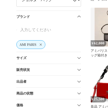
ブランド
62,000
¥
AMI PARIS
アミパリス
ッグ箱付き
サイズ
販売状況
出品者
商品の状態
25,500
¥
価格
良品 アミ