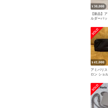
30,000
¥
【新品】ア
ルダーバッ
レザー ブラ
付き
41,000
¥
アミパリス
ロン ショ
ハートロゴ