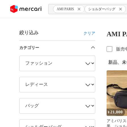
ンツにスキップ
AMI PARIS
ショルダーバッグ
絞り込み
AMI
クリア
カテゴリー
販売
新品、未
21,000
¥
アミパリス A
黒 ショル