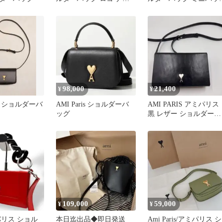
ロン ブラック
ホワイト
98,000
21,400
¥
¥
 ショルダーバ
AMI Paris ショルダーバ
AMI PARIS アミパリ
ッグ
黒 レザー ショルダーバ
ッグ ハートロゴ
109,000
59,000
¥
¥
パリス ショル
本日迄出品◆即日発送
Ami Paris/アミパリス シ