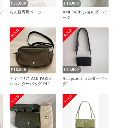
57,000
18,000
¥
¥
ッ
らん様専用ページ
AMI PARISショルダーバ
ッグ
18,500
33,000
¥
¥
アミパリス AMI PARIS
Ami paris ショルダーバッ
ト
ショルダーバッグ OLIVE
グ
NOIRE