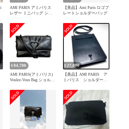
i
AMI PARIS アミパリス
【美品】Ami Paris ロゴプ
レザー ミニバッグ ショ
レートショルダーバッグ
ルダーバッグ ブラック
84,700
27,000
¥
¥
レ
AMI PARIS(アミパリス)
【美品】AMI PARIS ア
Voulez-Vous Bag ショルダ
ミパリス ショルダーバ
ー バッグ カウハイド レ
ック ミニ ブラック
ザー ULL163.AL0052 ブ
ラック 現行品