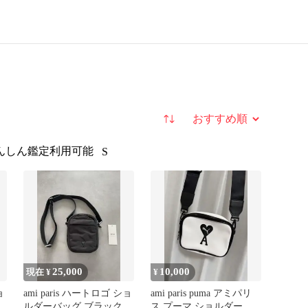
並び替え
んしん鑑定利用可能
S
25,000
10,000
現在 ¥
¥
ョ
ami paris ハートロゴ ショ
ami paris puma アミパリ
グ
ルダーバッグ ブラック
ス プーマ ショルダーバ