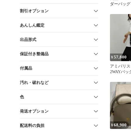
ダーバッグ 
レッド 金
割引オプション
ン
あんしん鑑定
出品形式
保証付き整備品
57,800
¥
アミパリス A
付属品
2WAYバッグ
AW0021 NO
汚れ・破れなど
色
発送オプション
68,900
¥
配送料の負担