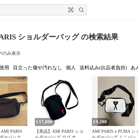
 PARIS ショルダーバッグ の検索結果
中のみ表示
使用
目立った傷や汚れなし
個人
送料込み(出品者負担)
あ
17,800
9,200
¥
¥
MI PARIS
【美品】AMI PARIS ショ
AMI PARIS x PUMA シ
ダーバック
ルダーバッグ ロゴ ナイ
ルダーバッグ ミニバッ