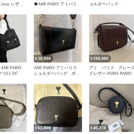
2way レザー
◆AMI PARIS アミパリス
ョルダーバッグ
具ロゴ チェー
レザーバケットバッグ
38,000
100,000
¥
¥
MI PARIS
AMI PARIS アミパリス
アミ パリス グレー
 ULL507
ショルダーバッグ ボッ
ドレザー PARIS PARIS
IR 001
クスバック
ッグ
62,000
46,250
¥
¥