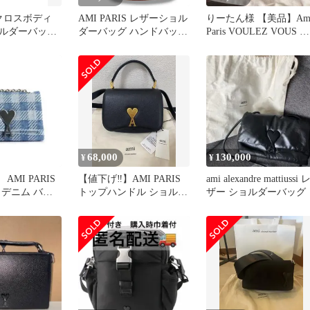
is クロスボディ
AMI PARIS レザーショル
りーたん様 【美品】Am
ルダーバッグ
ダーバッグ ハンドバッグ
Paris VOULEZ VOUS チ
アミパリス ブラウン F
ェーン
2244G1
68,000
130,000
¥
¥
MI PARIS
【値下げ‼︎】AMI PARIS
ami alexandre mattiussi 
 デニム バッ
トップハンドル ショルダ
ザー ショルダーバッグ
ダーバッグ
ーバッグ