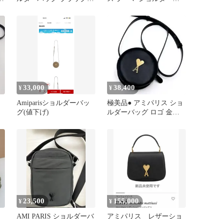
タグ付き
ッグ
33,000
38,400
¥
¥
ス
Amiparisショルダーバッ
極美品● アミパリス ショ
グ(値下げ)
ルダーバッグ ロゴ 金具
ブラック レザー
23,500
155,000
¥
¥
AMI PARIS ショルダーバ
アミパリス レザーショ