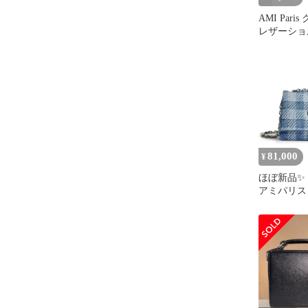
AMI Par
レザーショ
ブラック
81,000
¥
ほぼ新品✨ A
アミパリス
グ ショル