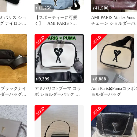
11,250
41,500
¥
¥
ミパリス ショ
【スポーティーに可愛
AMI PARIS Voulez Vous
グ ナイロン
く】 AMI PARIS ×
チェーン ショルダーバ
ック 袋 タグ
PUMA キルティングリ
グ
ュック ロゴ ナイロン バ
ックパック ライトブル
ー
9,399
8,888
¥
¥
 ブラックナイ
アミパリス×プーマ コラ
Ami Paris✖️Pumaコラボ
ルダーバッグ
ボ ショルダーバッグ 白
ョルダーバッグ
黒 AMI PUMA ミニバッ
グ