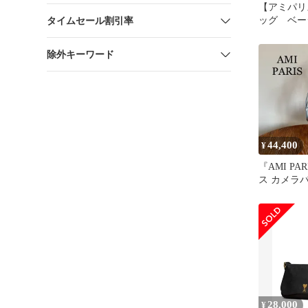
【アミパリ
ッグ ベー
タイムセール割引率
ーバッグ
除外キーワード
44,400
¥
『AMI PA
ス カメラ
28,000
¥