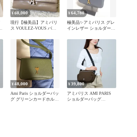
60,000
64,780
¥
¥
現行【極美品】アミパリ
極美品✨アミパリス グレ
ス VOULEZ-VOUS バッ
インレザー ショルダーバ
グ スムースレザー
ッグ ブルー系 Aハー
ト
48,000
39,800
¥
¥
Ami Paris ショルダーバッ
アミパリス AMI PARIS
グ グリーンカードホルダ
ショルダーバッグ
ー美品5月購入
ULL022 AW0074 377
OLIVE NOIRE