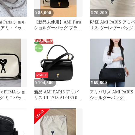
85,000
70,200
¥
¥
 Paris ショル
【新品未使用】AMI Paris
R*様 AMI PARIS アミパ
 アミ・ドゥ・
ショルダーバッグ ブラッ
リス ヴーレヴーバッグ
ニショルダー
ク
レザー
5%OFF
104,500
69,800
¥
¥
S x PUMA ショ
新品 AMI PARIS アミパ
アミパリス AMI PARIS
グ ミニバッグ
リス ULL718.AL0139 001
ショルダーバッグ
ブラック グレーズドレザ
ULL706 AW0001 001
ー Paris Paris トップハン
NOIR 【お取り寄せ】
ドルバッグ/ショルダーバ
ッグ