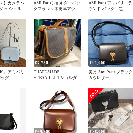
ス】カメラバ
AMI Parisショルダーバッ
AMI Paris アミパリ ラ
ジュ ショルダ
グブラック木更津アウト
ウンド バッグ 黒
レット購入正規品
7,750
91,000
¥
¥
RIS』アミパリ
CHATEAU DE
美品 Ami Paris ブラック
バッグ
VERSAILLES ショルダー
カウレザー
バッグ ブラウン
69,800
38,000
¥
¥