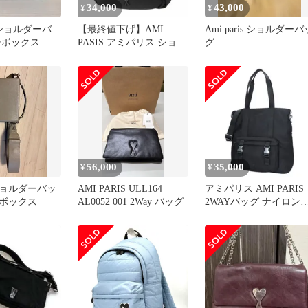
34,000
43,000
¥
¥
is ショルダーバ
【最終値下げ】AMI
Ami paris ショルダーバ
チボックス
PASIS アミパリス ショル
グ
ダーバッグ
56,000
35,000
¥
¥
is ショルダーバッ
AMI PARIS ULL164
アミパリス AMI PARIS
ボックス
AL0052 001 2Way バッグ
2WAYバッグ ナイロン
ートバッグ BLACK