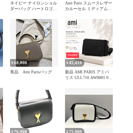
ネイビー ナイロンショル
Ami Paris スムースレザー
ダーバッグ ハートロゴ付
カルーセル ミディアム
き
バッグ
5%OFF
68,000
45,410
¥
¥
美品 Ami Parisバッグ
新品 AMI PARIS アミパ
リス ULL710.AW0001 001
ブラック ナイロンキャン
バス Marcel Lunch Box バ
ッグ/ショルダーバッグ
76,900
75,900
¥
¥