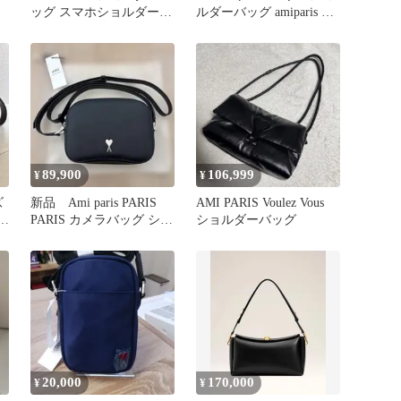
ッグ スマホショルダー
ルダーバッグ amiparis ト
ボディバッグ
ップハンド
89,900
106,999
¥
¥
ズ
新品 Ami paris PARIS
AMI PARIS Voulez Vous
 バ
PARIS カメラバッグ ショ
ショルダーバッグ
ルダーバッグ
20,000
170,000
¥
¥