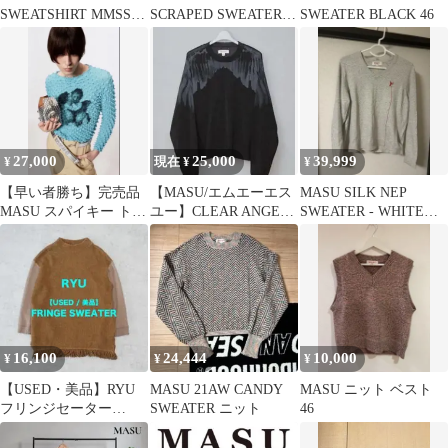
SWEATSHIRT MMSS-
SCRAPED SWEATER
SWEATER BLACK 46
CS0123
26AW 48
27,000
25,000
39,999
¥
現在 ¥
¥
【早い者勝ち】完売品
【MASU/エムエーエス
MASU SILK NEP
MASU スパイキー トッ
ユー】CLEAR ANGEL
SWEATER - WHITE
プス ターコイズブルー
WING SWEATER
26ss
46
16,100
24,444
10,000
¥
¥
¥
【USED・美品】RYU
MASU 21AW CANDY
MASU ニット ベスト
フリンジセーター
SWEATER ニット
46
CAMEL