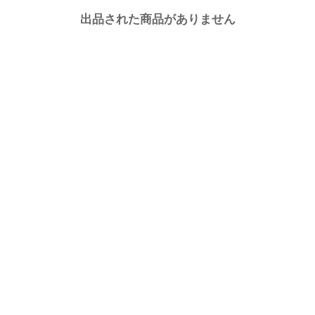
出品された商品がありません