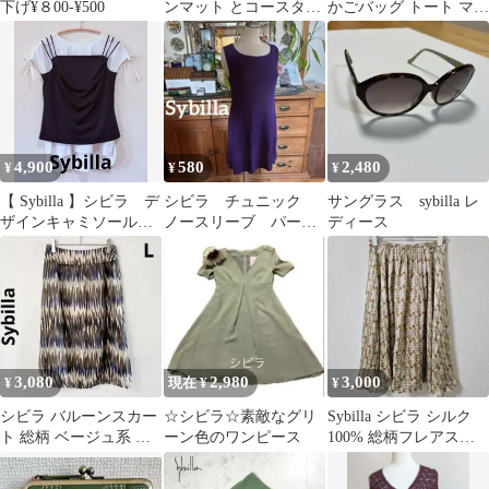
下げ¥８00-¥500
ンマット とコースター
かごバッグ トート マル
ブルー系
チカラー レトロ
4,900
580
2,480
¥
¥
¥
【 Sybilla 】シビラ デ
シビラ チュニック
サングラス sybilla レ
ザインキャミソール
ノースリーブ パープ
ディース
タンクトップ 黒 M
ル
3,080
2,980
3,000
¥
現在 ¥
¥
シビラ バルーンスカー
☆シビラ☆素敵なグリ
Sybilla シビラ シルク
ト 総柄 ベージュ系 M
ーン色のワンピース
100% 総柄フレアスカ
コットンリネン 日本製
ート M
春夏