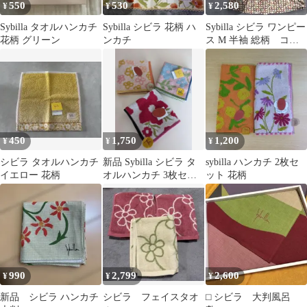
550
530
2,580
¥
¥
¥
Sybilla タオルハンカチ
Sybilla シビラ 花柄 ハ
Sybilla シビラ ワンピー
花柄 グリーン
ンカチ
ス M 半袖 総柄 コッ
トン100% 日本製
450
1,750
1,200
¥
¥
¥
シビラ タオルハンカチ
新品 Sybilla シビラ タ
sybilla ハンカチ 2枚セ
イエロー 花柄
オルハンカチ 3枚セッ
ット 花柄
ト
990
2,799
2,600
¥
¥
¥
新品 シビラ ハンカチ
シビラ フェイスタオ
⬜︎ シビラ 大判風呂