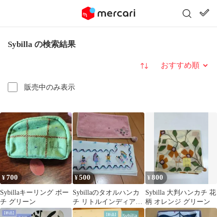
Sybilla の検索結果
並び替え
販売中のみ表示
700
500
800
¥
¥
¥
Sybillaキーリング ポー
Sybillaのタオルハンカ
Sybilla 大判ハンカチ 花
チ グリーン
チ リトルインディアン
柄 オレンジ グリーン
のハンカチ 2枚セット