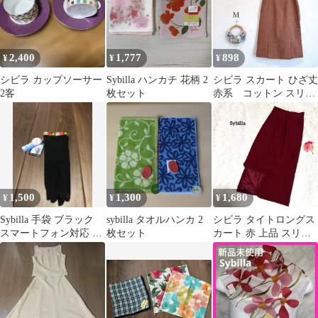
2,400
1,777
898
¥
¥
¥
シビラ カップソーサー
Sybilla ハンカチ 花柄 2
シビラ スカート ひざ丈
2客
枚セット
赤系 コットン スリッ
ト入り 上品 フェミ
ニン M
1,500
1,300
1,680
¥
¥
¥
Sybilla 手袋 ブラック
sybilla タオルハンカ 2
シビラ タイトロングス
スマートフォン対応 日
枚セット
カート 赤 上品 スリッ
本製
ト ウール100% 小さい
サイズ