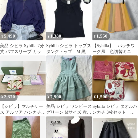
5,490
1,380
1,550
¥
¥
¥
美品 シビラ Sybilla 7分
Sybilla シビラ トップス
【Sybilla】 パッチワ
丈 パフスリーブ カット
タンクトップ M 黒 花
ーク風 色切替ミニス
ソー ボートネック
柄 刺繍 日本製
カート ブラウン
W63 茶色
2,370
7,900
1,500
¥
¥
¥
【シビラ】マルチケー
美品 シビラ ワンピース
Sybilla シビラ タオルハ
ス アルソア ハンカチ2
グリーン Mサイズ 赤タ
ンカチ 3枚セット 未
枚 帝国繊維ハンカチ
グ
使用
新品まとめ売り