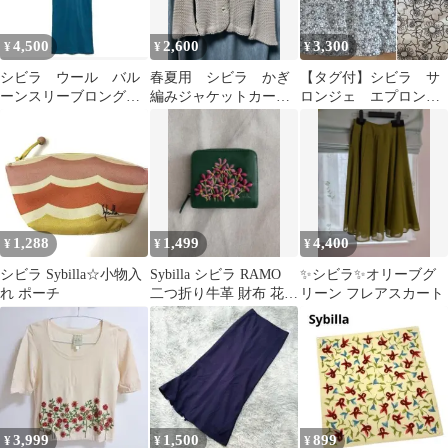
4,500
2,600
3,300
¥
¥
¥
シビラ ウール バル
春夏用 シビラ かぎ
【タグ付】シビラ サ
ーンスリーブロングワ
編みジャケットカーデ
ロンジェ エプロン
ンピース
ィガン コットン
黒×花柄
100% Mサイズ
1,288
1,499
4,400
¥
¥
¥
シビラ Sybilla☆小物入
Sybilla シビラ RAMO
✨️シビラ✨️オリーブグ
れ ポーチ
二つ折り牛革 財布 花柄
リーン フレアスカート
刺繍 グリーン
3,999
1,500
899
¥
¥
¥