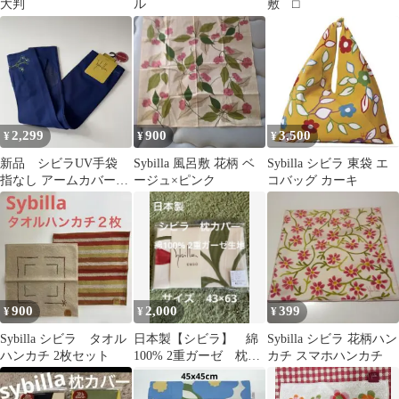
大判
ル
敷 ⬜︎
2,299
900
3,500
¥
¥
¥
新品 シビラUV手袋
Sybilla 風呂敷 花柄 ベ
Sybilla シビラ 東袋 エ
指なし アームカバー
ージュ×ピンク
コバッグ カーキ
花柄刺繍 日本製 ロン
グ 綿100%
900
2,000
399
¥
¥
¥
Sybilla シビラ タオル
日本製【シビラ】 綿
Sybilla シビラ 花柄ハン
ハンカチ 2枚セット
100% 2重ガーゼ 枕カ
カチ スマホハンカチ
バー 43×63フローレス
BE