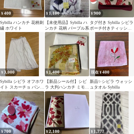
400
1,100
900
¥
¥
¥
Sybilla ハンカチ 花柄刺
【未使用品】Sybilla ハ
タグ付き Sybilla シビラ
繍 ホワイト
ンカチ 花柄 パープル系
ポーチ付きティッシュ
ケース
3,000
1,400
400
¥
¥
現在 ¥
Sybilla シビラ オフホワ
【新品シール付】シビ
新品✨シビラ ウォッシ
イト スカーチョ パンツ
ラ 大判ハンカチ ミモザ
ュタオル Sybilla
スカート
柄 イエロー 綿100% 日
本製
700
2,100
1,777
¥
¥
¥