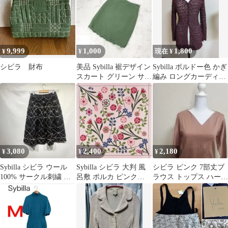
9,999
1,000
1,800
¥
¥
現在 ¥
シビラ 財布
美品 Sybilla 裾デザイン
Sybilla ボルドー色 かぎ
スカート グリーン サイ
編み ロングカーディガ
ズ63-90*HD330
ン シビラ
3,080
2,400
2,180
¥
¥
¥
Sybilla シビラ ウール
Sybilla シビラ 大判 風
シビラ ピンク 7部丈ブ
100% サークル刺繍 フ
呂敷 ポルカ ピンク
ラウス トップス ハート
レアスカート ブラック
97cm ふろしき
シェイプネックカット
ソー S