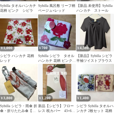
Sybilla タオルハンカチ
Sybilla 風呂敷 リーフ柄
【新品.未使用】Sybilla
花柄 ピンク シビラ
ベージュ×レッド
ハンカチ ストール
1,000
700
4,500
¥
¥
¥
シビラ ハンカチ 花柄
Sybilla シビラ タオル
【新品】Sybilla シビラ
レッド
ハンカチ 花柄 ピンク
半袖ツイストブラウス
レッド
3,800
1,200
1,400
¥
¥
¥
Sybilla シビラ・雨傘 折
新品【シビラ】フロー
シビラ Sybilla タオルハ
傘・折りたたみ傘【水
レス 枕カバー 43×63
ンカチ 2枚セット 花柄