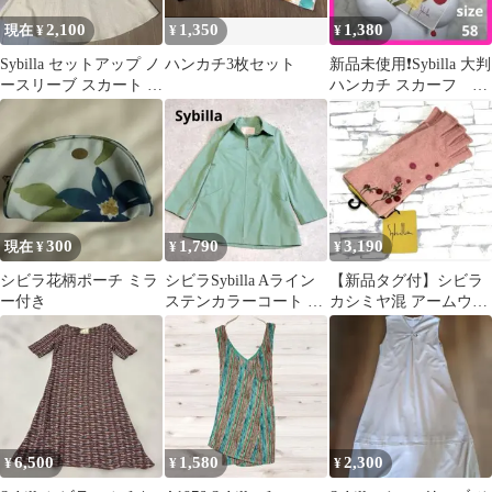
2,100
1,350
1,380
現在 ¥
¥
¥
Sybilla セットアップ ノ
ハンカチ3枚セット
新品未使用❗️Sybilla 大判
ースリーブ スカート ア
ハンカチ スカーフ 花
イボリー
柄 ピンク系
300
1,790
3,190
現在 ¥
¥
¥
シビラ花柄ポーチ ミラ
シビラSybilla Aライン
【新品タグ付】シビラ
ー付き
ステンカラーコート ジ
カシミヤ混 アームウォ
ャケット 緑 コットン
ーマー 指なし手袋 花柄
M
刺繍 ピンク
6,500
1,580
2,300
¥
¥
¥