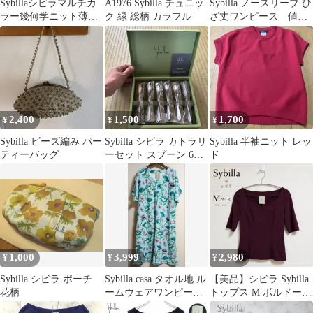
Sybillaシビラマルチカ
A1976 Sybilla チュニッ
Sybilla ノースリーブ ひ
ラー幾何学ニット薄手
ク 緑 総柄 カラフル
ざ丈ワンピース 値下
半袖ワンピースM
げ¥2900-¥2300
2,400
1,500
1,700
¥
¥
¥
Sybilla ビーズ編み パー
Sybilla シビラ カトラリ
Sybilla 半袖ニット レッ
ティーバッグ
ーセット スプーン 6本
ド
セット
1,000
3,999
2,980
¥
¥
¥
Sybilla シビラ ポーチ
Sybilla casa タオル地 ル
【美品】シビラ Sybilla
花柄
ームウェアワンピース
トップス M ボルドー
LL 綿100％
上品 日本製