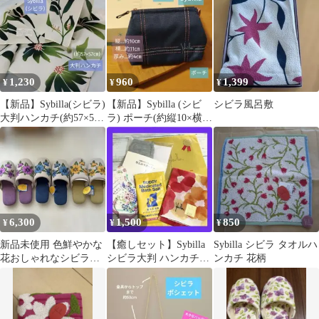
1,230
960
1,399
¥
¥
¥
【新品】Sybilla(シビラ)
【新品】Sybilla (シビ
シビラ風呂敷
大判ハンカチ(約57×57
ラ) ポーチ(約縦10×横11
㎝) 花柄ボタニカル緑
㎝厚み4㎝)
6,300
1,500
850
¥
¥
¥
新品未使用 色鮮やかな
【癒しセット】Sybilla
Sybilla シビラ タオルハ
花おしゃれなシビラス
シビラ大判 ハンカチ・
ンカチ 花柄
リッパ3足セット
竹ふみサポーター・入
浴剤2種