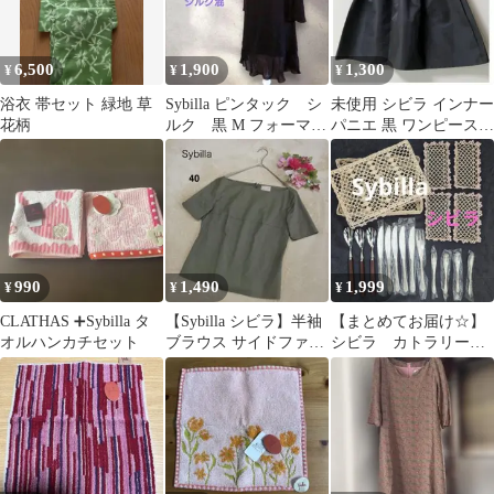
6,500
1,900
1,300
¥
¥
¥
浴衣 帯セット 緑地 草
Sybilla ピンタック シ
未使用 シビラ インナー
花柄
ルク 黒 M フォーマル
パニエ 黒 ワンピース
ワンピース フリル シ
ドレスに M w64
ビラ
990
1,490
1,999
¥
¥
¥
CLATHAS ➕Sybilla タ
【Sybilla シビラ】半袖
【まとめてお届け☆】
オルハンカチセット
ブラウス サイドファス
シビラ カトラリー・
ナー カーキ40 Ｌサイズ
おしぼりトレー他