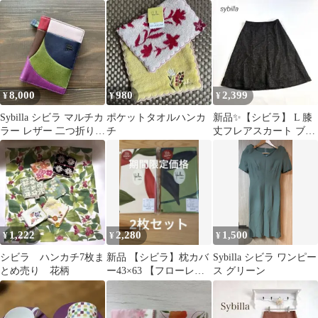
色・薄ブルー】お花柄
ベージュ
8,000
980
2,399
¥
¥
¥
Sybilla シビラ マルチカ
ポケットタオルハンカ
新品✨【シビラ】 L 膝
ラー レザー 二つ折り財
チ
丈フレアスカート ブラ
布
ック
1,222
2,280
1,500
¥
¥
¥
シビラ ハンカチ7枚ま
新品 【シビラ】枕カバ
Sybilla シビラ ワンピー
とめ売り 花柄
ー43×63 【フローレ
ス グリーン
ス】ベージュ グリーン
各1枚