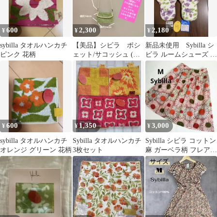
600
2,300
2,180
¥
¥
¥
sybilla タオルハンカチ
【美品】シビラ ポシ
新品未使用 Sybilla シ
ピンク 花柄
ェット/サコッシュ (グ
ビラ ルームシューズ ス
リーンビーズ)
リッパ 花柄 Ｍサイズ
600
1,350
3,000
¥
¥
¥
sybilla タオルハンカチ
Sybilla タオルハンカチ
Sybilla シビラ コットン
オレンジ グリーン 花柄
3枚セット
麻 ガーベラ柄 フレアス
カート ひざ丈