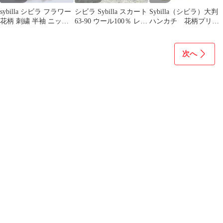
sybilla シビラ フラワー
シビラ Sybilla スカート
Sybilla（シビラ）大判
花柄 刺繍 半袖 ニット
63-90 ウール100％ レー
ハンカチ 花柄プリン
コットン ベージュ
ヨン 紫 通勤
ト レディース ファ
ッション小物
次へ