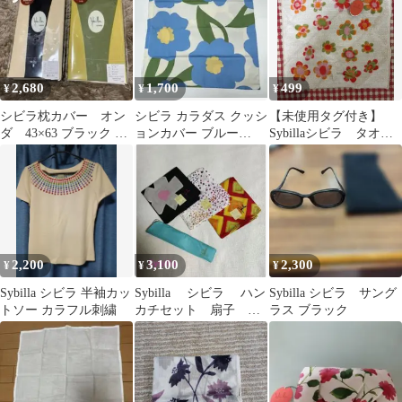
2,680
1,700
499
¥
¥
¥
シビラ枕カバー オン
シビラ カラダス クッシ
【未使用タグ付き】
ダ 43×63 ブラック グ
ョンカバー ブルー
Sybillaシビラ タオル
リーン 2点
45x45cm 綿100% 日本
ハンカチ
製
2,200
3,100
2,300
¥
¥
¥
Sybilla シビラ 半袖カッ
Sybilla シビラ ハン
Sybilla シビラ サング
トソー カラフル刺繍
カチセット 扇子 ホ
ラス ブラック
コモモラ