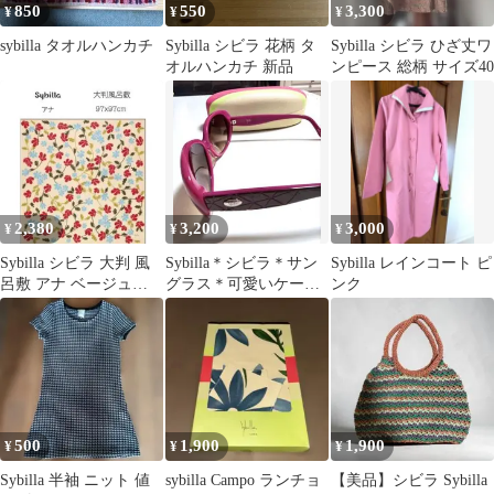
850
550
3,300
¥
¥
¥
sybilla タオルハンカチ
Sybilla シビラ 花柄 タ
Sybilla シビラ ひざ丈ワ
オルハンカチ 新品
ンピース 総柄 サイズ40
2,380
3,200
3,000
¥
¥
¥
Sybilla シビラ 大判 風
Sybilla＊シビラ＊サン
Sybilla レインコート ピ
呂敷 アナ ベージュ
グラス＊可愛いケース
ンク
97cm ふろしき
付き
500
1,900
1,900
¥
¥
¥
Sybilla 半袖 ニット 値
sybilla Campo ランチョ
【美品】シビラ Sybilla