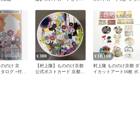
六本木ヒルズ アート カ
プ名刺1枚付き
イカイ キキ
300
18,100
¥
¥
もののけ 京
【村上隆】もののけ京都
村上隆 もののけ京都 ダ
タログ +付録
公式ポストカード 京都市
イカットアート16枚 ポ
京セラ美術館 限定グッズ
トカード6枚 合計22枚
ット