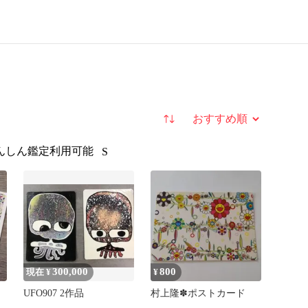
並び替え
んしん鑑定利用可能
S
300,000
800
現在 ¥
¥
UFO907 2作品
村上隆✽ポストカード
ッ