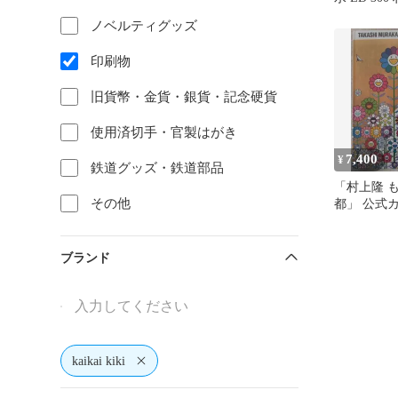
ノベルティグッズ
印刷物
旧貨幣・金貨・銀貨・記念硬貨
使用済切手・官製はがき
7,400
¥
鉄道グッズ・鉄道部品
「村上隆 
その他
都」 公式カ
1袋追加
ブランド
kaikai kiki