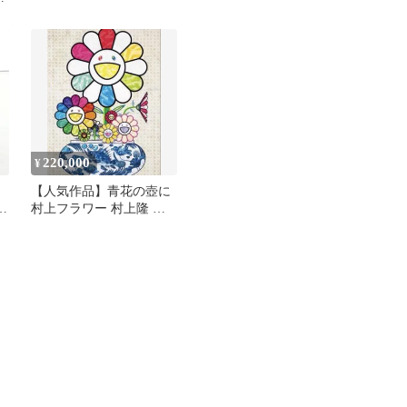
220,000
¥
【人気作品】青花の壺に
ス
村上フラワー 村上隆 ポ
セ
スター ED300