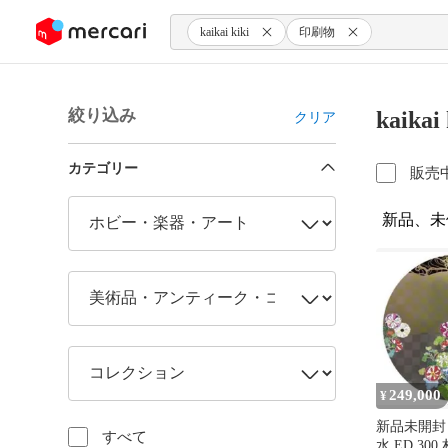
ンツにスキップ
kaikai kiki
印刷物
絞り込み
kaik
クリア
カテゴリー
販売
新品、未
249,000
¥
新品未開封
すべて
水 ED 300