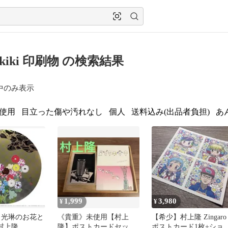
ai kiki 印刷物 の検索結果
中のみ表示
使用
目立った傷や汚れなし
個人
送料込み(出品者負担)
あ
1,999
3,980
¥
¥
 光琳のお花と
《貴重》未使用【村上
【希少】村上隆 Zingaro
 村上隆
隆】ポストカードセット
ポストカード1枚+ショ