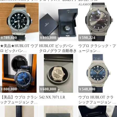
ック フュージョン
789,600
895,000
598,224
¥
¥
¥
★美品★HUBLOT ウブ
HUBLOT ビッグバン
ウブロ クラシック・フ
ロ ビックバン
クロノグラフ 自動巻き
ュージョン
301.SX.1170.RX メンズ
511.NX.7071.LR TI/ラバ
ー グレー 自動巻き メ
ンズ 40802192886【中
古】【アラモード】
800,000
600,000
548,000
¥
¥
¥
【美品】ウブロ クラシ
542.NX.7071.LR
ウブロ HUBLOT クラ
ックフュージョン クロ
シックフュージョン チ
ノグラフ 腕時計
タニウム ブルー 565
【HUBLOT】
NX 7170 LR ボーイズ