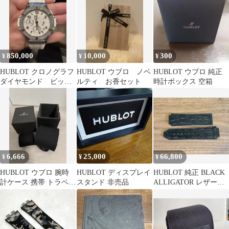
850,000
10,000
300
¥
¥
¥
HUBLOT クロノグラフ
HUBLOT ウブロ ノベ
HUBLOT ウブロ 純正
ダイヤモンド ビッグ
ルティ お香セット
時計ボックス 空箱
バン41ミリ ウブロ値
段交渉OK
6,666
25,000
66,800
¥
¥
¥
HUBLOT ウブロ 腕時
HUBLOT ディスプレイ
HUBLOT 純正 BLACK
計ケース 携帯 トラベル
スタンド 非売品
ALLIGATOR レザーベ
ウォッチケース ノベル
ルト
ティ