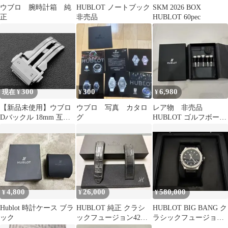
ウブロ 腕時計箱 純
HUBLOT ノートブック
SKM 2026 BOX
正
非売品
HUBLOT 60pec
300
300
6,980
現在 ¥
¥
¥
【新品未使用】ウブロ
ウブロ 写真 カタロ
レア物 非売品
Dバックル 18mm 互換
グ
HUBLOT ゴルフボール
品 工具付き
マーカー ＆ ティーセッ
ト 非売品
4,800
26,000
580,000
¥
¥
¥
Hublot 時計ケース ブラ
HUBLOT 純正 クラシ
HUBLOT BIG BANG ク
ック
ックフュージョン42mm
ラシックフュージョ
用 アリゲーター×ラバ
ン 38mm確実正規品