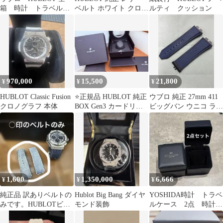
箱 時計 トラベルポ
ベルト ホワイト クロコ
ルティ クッション
ーチ
ダイル調45mm
970,000
15,500
21,800
¥
¥
¥
HUBLOT Classic Fusion
⭐️正規品 HUBLOT 純正
ウブロ 純正 27mm 411
クロノグラフ 本体
BOX Gen3 カードリー
ビッグバン ウニコ ラバ
ダー付 完品中古 箱 ♪
ーベルト ストラップ
1,600
1,350,000
6,666
¥
¥
¥
純正品 訳ありベルトの
Hublot Big Bang ダイヤ
YOSHIDA時計 トラベ
みです。HUBLOTビッ
モンド装飾
ルケース 2点 時計ケ
グバン41ミリベルト。
ース ウォッチケース