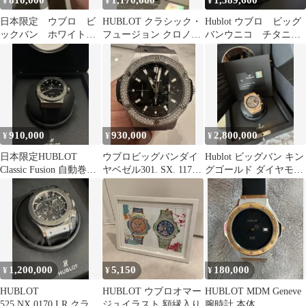
810,000
1,170,000
1,589,600
¥
¥
¥
日本限定 ウブロ ビ
HUBLOT クラシック・
Hublot ウブロ ビッグ
ックバン ホワイトジ
フュージョン クロノグ
バンウニコ チタニウ
ーンズ
ラフ チタニウム キング
ムセラミック 交換ベ
ゴールド
ルト赤茶付き
910,000
930,000
2,800,000
¥
¥
¥
日本限定HUBLOT
ウブロビッグバンダイ
Hublot ビッグバン キン
Classic Fusion 自動巻き
ヤベゼル301. SX. 1170.
グゴールド ダイヤモン
時計
RX. 1104
ド
1,200,000
5,150
180,000
¥
¥
¥
HUBLOT
HUBLOT ウブロオマー
HUBLOT MDM Geneve
525.NX.0170.LR クラシ
ジュイラスト 額縁入り
腕時計 本体