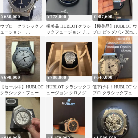
650,000
778,000
987,600
¥
¥
¥
ウブロ クラシックフ
極美品 HUBLOTクラシ
【極美品】HUBLOT ウ
ュージョン
ックフュージョン チタ
ブロ ビッグバン 38mm
542.NX.1171.LR 自動
ニウム ブルー 42mm 正
ダイヤベゼル 付属品完
巻 皮ベルト付
規品
備
698,000
780,000
640,000
¥
¥
¥
【セール中】HUBLOT
HUBLOT クラシックフ
値下げ中！HUBLOT ウ
クラシック・フュージ
ュージョン クロノグラ
ブロ クラシックフュー
ョン ベルルッティオー
フ 42mm レーシンググ
ジョン オパリン【廃盤
ルブラック
レー
モデル】