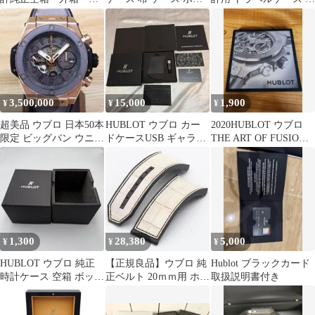
ォッチケース
チ トラベルケース 保存
ラック 正規品 / 箱
袋
3,500,000
15,000
1,900
¥
¥
¥
超美品 ウブロ 日本50本
HUBLOT ウブロ カー
2020HUBLOT ウブロ
限定 ビッグバン ウニコ
ドケースUSB ギャラン
THE ART OF FUSION
ベルルッティ アルミニ
ティセット
非売品 美品
オ
1,300
28,380
5,000
¥
¥
¥
HUBLOT ウブロ 純正
【正規良品】ウブロ 純
Hublot ブラックカード
時計ケース 空箱 ボック
正ベルト 20ｍｍ用 ホワ
取扱説明書付き
ス
イト メンズ 腕時計用