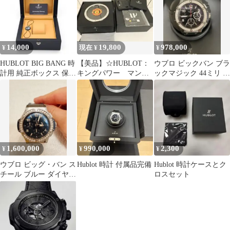
14,000
19,800
978,000
¥
現在 ¥
¥
HUBLOT BIG BANG 時
【美品】☆HUBLOT：
ウブロ ビックバン ブラ
計用 純正ボックス 保証
キングパワー マン
ックマジック 44ミリ ダ
書タグ付きウブロ 空箱
U 世界限定250本 ボ
イヤベゼル 26/05 OH済
ックスのみ
1,600,000
990,000
2,300
¥
¥
¥
ウブロ ビッグ・バン ス
Hublot 時計 付属品完備
Hublot 時計ケースとク
チール ブルー ダイヤモ
ロスセット
ンド