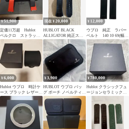
51,900
20,000
12,000
¥
現在 ¥
¥
定価11万超 Hublot
HUBLOT BLACK
ウブロ 純正 ラバー
ベルクロ ストラッ
ALLIGATOR 純正スト
ベルト 140 10 69(幅
プ ベルト ウブロ
ラップ
15/長69)バニラ香練込
ウニコ用
6,000
3,900
780,000
¥
¥
¥
Hublot ウブロ 時計ケ
HUBLOT ウブロ バッ
Hublot クラシックフュ
ース ブラック レザー
グ ポーチ ノベルティ
ージョンセラミックブ
箱付き
新品未使用
ルー