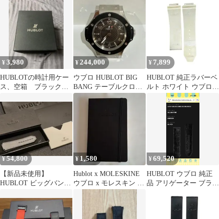
ーベルト
3,980
244,000
7,899
¥
¥
¥
HUBLOTの時計用ケー
ウブロ HUBLOT BIG
HUBLOT 純正ラバーベ
ス、空箱 ブラック
BANG テーブルクロッ
ルト ホワイト ウブロ
非売品
ク 置き時計
25mm
54,800
1,580
69,520
¥
¥
¥
【新品未使用】
Hublot x MOLESKINE
HUBLOT ウブロ 純正
HUBLOT ビッグバン純
ウブロ x モレスキン ノ
品 アリゲーター ブラッ
正ベルト 定価8.3万 メ
ート
ク 未開封品20%割引
ンズ 正規品