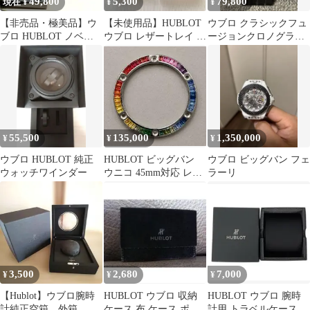
49,800
5,300
79,800
現在 ¥
¥
¥
【非売品・極美品】ウ
【未使用品】HUBLOT
ウブロ クラシックフュ
ブロ HUBLOT ノベル
ウブロ レザートレイ 小
ージョンクロノグラフ
ティ Hバックル レザー
物入れ ノベルティ 箱付
用Dバックル ベルルッ
ベルト 黒
き
ティコラボ
55,500
135,000
1,350,000
¥
¥
¥
ウブロ HUBLOT 純正
HUBLOT ビッグバン
ウブロ ビッグバン フェ
ウォッチワインダー
ウニコ 45mm対応 レイ
ラーリ
ンボーサファイア ベゼ
ル
3,500
2,680
7,000
¥
¥
¥
【Hublot】ウブロ腕時
HUBLOT ウブロ 収納
HUBLOT ウブロ 腕時
計純正空箱 外箱 ウ
ケース 布 ケース ポー
計用 トラベルケース ブ