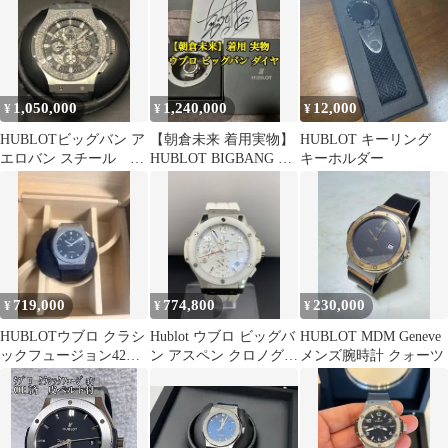
1,050,000
1,240,000
12,000
¥
¥
¥
HUBLOTビッグバン ア
【朝倉未来 着用実物】
HUBLOT キーリング
エロバン スチール ダ
HUBLOT BIGBANG ス
キーホルダー
イヤベゼル ブルーク
チールダイヤモンド
ロコベルト付
719,000
774,800
230,000
¥
¥
¥
HUBLOTウブロ クラシ
Hublot ウブロ ビッグバ
HUBLOT MDM Geneve
ックフュージョン42mm
ン アスペン クロノグラ
メンズ腕時計 クォーツ
腕時計
フ 自動巻 裏スケ