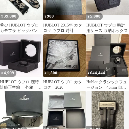
39,000
900
5,000
¥
¥
¥
希少 HUBLOT ウブロ
HUBLOT 2015年 カタ
HUBLOT ウブロ 時計
カモフラ ビッグバン 純
ログ ウブロ 時計
用ケース 収納ボックス
正 ラバー 替えベルト
4,999
1,500
644,444
¥
¥
¥
HUBLOT ウブロ 腕時
HUBLOT ウブロ カタ
Hublot クラシックフュ
計純正空箱 外箱 ウ
ログ 2020
ージョン 45mm 自動
ォッチケース
巻き 腕時計