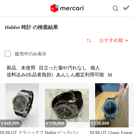
Hublot 時計 の検索結果
並び替え
販売中のみ表示
新品、未使用
目立った傷や汚れなし
個人
送料込み(出品者負担)
あんしん鑑定利用可能
M
449,999
770,000
550,000
¥
¥
¥
HUBLOT クラシックフ
Hublot ビッグバン
HUBLOT Classic Fusion