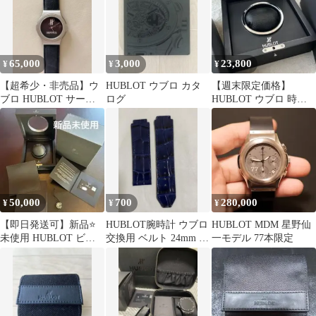
腕時計 デイト 自動巻き
Classic fusion 90335858
65,000
3,000
23,800
¥
¥
¥
【超希少・非売品】ウ
HUBLOT ウブロ カタ
【週末限定価格】
ブロ HUBLOT サービ
ログ
HUBLOT ウブロ 時計
スウォッチ腕時計クォ
用 純正ボックス 空箱
ーツ 稼働中
ビッグバン
50,000
700
280,000
¥
¥
¥
【即日発送可】新品⭐️
HUBLOT腕時計 ウブロ
HUBLOT MDM 星野仙
未使用 HUBLOT ビッ
交換用 ベルト 24mm 素
一モデル 77本限定
グバン 純正BOX
材：牛革