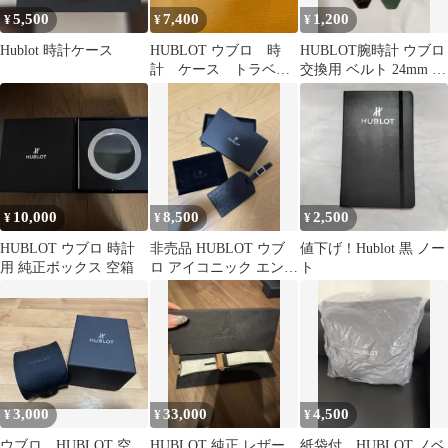
5,500
7,400
1,200
¥
¥
¥
Hublot 時計ケース
HUBLOT ウブロ 時
HUBLOT腕時計 ウブロ
計 ケース トラベ
交換用 ベルト 24mm 2
ル ノベルティ
セット、素材：牛革
10,000
8,500
2,500
¥
¥
¥
HUBLOT ウブロ 時計
非売品 HUBLOT ウブ
値下げ！Hublot 黒 ノー
用 純正ボックス 空箱
ロ アイコニック エンボ
ト
ス ラゲージタグ
3,000
33,000
4,500
¥
¥
¥
ウブロ HUBLOT 空
HUBLOT 純正 レザー
紙袋付 HUBLOT ノベ