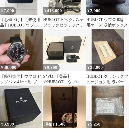
7,000
418,000
2,000
¥
¥
¥
【お値下げ】【未使用
HUBLOT ビックバンe
HUBLOT ウブロ 時計
品】HUBLOT(ウブロ)
ブラックセラミック
用ケース 収納ボックス
時計ケース、正規・非
正規店購入 箱付き美
売品
品充電器付
38,000
9,900
23,000
¥
¥
¥
【鑑別書付】ウブロ ビ
S*P様 【美品】
HUBLOT クラシックフ
ッグバン 41mm用 ブラ
☆HUBLOT ウブロ：
ュージョン用 ラバーベ
ックダイヤ ベゼル
ビッグバン オリジナ
ルト ホワイト
1.45ct
ルBOX ボックス
3,999
1,500
5,250
¥
現在 ¥
¥