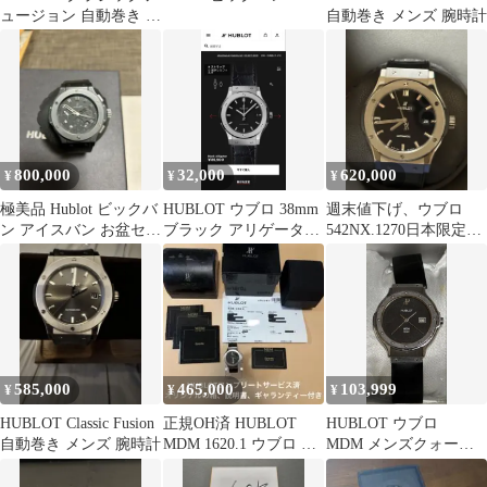
ュージョン 自動巻き 腕
自動巻き メンズ 腕時計
時計
800,000
32,000
620,000
¥
¥
¥
極美品 Hublot ビックバ
HUBLOT ウブロ 38mm
週末値下げ、ウブロ
ン アイスバン お盆セー
ブラック アリゲーター
542NX.1270日本限定シ
ル中
ストラップ
ャイニーブラック
585,000
465,000
103,999
¥
¥
¥
HUBLOT Classic Fusion
正規OH済 HUBLOT
HUBLOT ウブロ
自動巻き メンズ 腕時計
MDM 1620.1 ウブロ ク
MDM メンズクォーツ
ラシック 直径37mm
時計